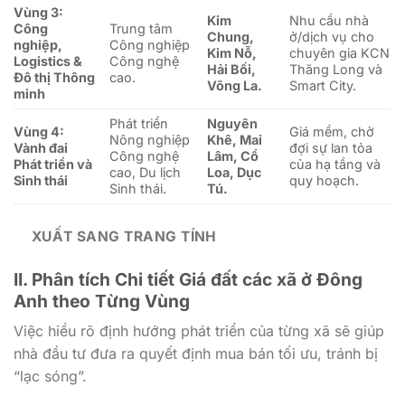
Vùng 3:
Kim
Nhu cầu nhà
Công
Trung tâm
Chung,
ở/dịch vụ cho
nghiệp,
Công nghiệp
Kim Nỗ,
chuyên gia KCN
Logistics &
Công nghệ
Hải Bối,
Thăng Long và
Đô thị Thông
cao.
Võng La.
Smart City.
minh
Phát triển
Nguyên
Vùng 4:
Giá mềm, chờ
Nông nghiệp
Khê, Mai
Vành đai
đợi sự lan tỏa
Công nghệ
Lâm, Cổ
Phát triển và
của hạ tầng và
cao, Du lịch
Loa, Dục
Sinh thái
quy hoạch.
Sinh thái.
Tú.
XUẤT SANG TRANG TÍNH
II. Phân tích Chi tiết Giá đất các xã ở Đông
Anh theo Từng Vùng
Việc hiểu rõ định hướng phát triển của từng xã sẽ giúp
nhà đầu tư đưa ra quyết định mua bán tối ưu, tránh bị
“lạc sóng”.