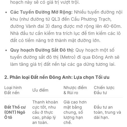
hoạch này sẽ có giá trị vượt trội.
Các Tuyến Đường Mở Rộng:
Nhiều tuyến đường nội
khu (như đường từ QL3 đến Cầu Phương Trạch,
đường Vành đai 3) đang được mở rộng lên 40-60m.
Nhà đầu tư cần kiểm tra trích lục để tìm kiếm các lô
đất có tiềm năng trở thành mặt đường lớn.
Quy hoạch Đường Sắt Đô thị:
Quy hoạch một số
tuyến đường sắt đô thị (Metro) đi qua Đông Anh sẽ
làm tăng giá trị đất nền tại các ga dừng tương lai.
2. Phân loại Đất nền Đông Anh: Lựa chọn Tối ưu
Loại hình
Nhược điểm
Chiến lược
Ưu điểm
Đất nền
& Rủi ro
Đầu tư
Thanh khoản
Giá cao hơn
Đất Thổ cư
cực tốt, nhu
mặt bằng
Đầu tư an
(ONT) Ngõ
cầu ở thực
chung, số
toàn, trung và
Ô tô
cao, pháp lý
lượng hạn
dài hạn.
an toàn.
chế.