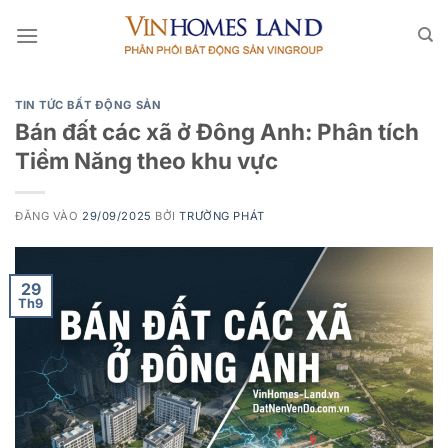
Bỏ
qua
nội
dung
TIN TỨC BẤT ĐỘNG SẢN
Bán đất các xã ở Đông Anh: Phân tích
Tiềm Năng theo khu vực
ĐĂNG VÀO
29/09/2025
BỞI
TRƯỜNG PHÁT
29
Th9