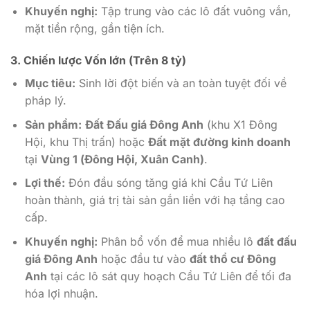
Khuyến nghị:
Tập trung vào các lô đất vuông vắn,
mặt tiền rộng, gần tiện ích.
3. Chiến lược Vốn lớn (Trên 8 tỷ)
Mục tiêu:
Sinh lời đột biến và an toàn tuyệt đối về
pháp lý.
Sản phẩm:
Đất Đấu giá Đông Anh
(khu X1 Đông
Hội, khu Thị trấn) hoặc
Đất mặt đường kinh doanh
tại
Vùng 1 (Đông Hội, Xuân Canh)
.
Lợi thế:
Đón đầu sóng tăng giá khi Cầu Tứ Liên
hoàn thành, giá trị tài sản gắn liền với hạ tầng cao
cấp.
Khuyến nghị:
Phân bổ vốn để mua nhiều lô
đất đấu
giá Đông Anh
hoặc đầu tư vào
đất thổ cư Đông
Anh
tại các lô sát quy hoạch Cầu Tứ Liên để tối đa
hóa lợi nhuận.