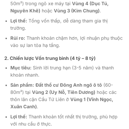
50m²) trong ngõ xe máy tại
Vùng 4 (Dục Tú,
Nguyên Khê)
hoặc
Vùng 3 (Kim Chung)
.
Lợi thế:
Tổng vốn thấp, dễ dàng tham gia thị
trường.
Rủi ro:
Thanh khoản chậm hơn, lợi nhuận phụ thuộc
vào sự lan tỏa hạ tầng.
2. Chiến lược Vốn trung bình (4 tỷ – 8 tỷ)
Mục tiêu:
Sinh lời trung hạn (3-5 năm) và thanh
khoản nhanh.
Sản phẩm:
Đất thổ cư Đông Anh ngõ ô tô
(60-
80m²) tại
Vùng 2 (Uy Nỗ, Tiên Dương)
hoặc các
thôn lân cận Cầu Tứ Liên ở
Vùng 1 (Vĩnh Ngọc,
Xuân Canh)
.
Lợi thế:
Thanh khoản tốt nhất thị trường, phù hợp
với nhu cầu ở thực.