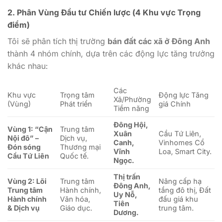
2. Phân Vùng Đầu tư Chiến lược (4 Khu vực Trọng
điểm)
Tôi sẽ phân tích thị trường
bán đất các xã ở Đông Anh
thành 4 nhóm chính, dựa trên các động lực tăng trưởng
khác nhau:
Các
Khu vực
Trọng tâm
Động lực Tăng
Xã/Phường
(Vùng)
Phát triển
giá Chính
Tiềm năng
Đông Hội,
Vùng 1: “Cận
Trung tâm
Xuân
Cầu Tứ Liên,
Nội đô” –
Dịch vụ,
Canh,
Vinhomes Cổ
Đón sóng
Thương mại
Vĩnh
Loa, Smart City.
Cầu Tứ Liên
Quốc tế.
Ngọc.
Thị trấn
Vùng 2: Lõi
Trung tâm
Nâng cấp hạ
Đông Anh,
Trung tâm
Hành chính,
tầng đô thị, Đất
Uy Nỗ,
Hành chính
Văn hóa,
đấu giá khu
Tiên
& Dịch vụ
Giáo dục.
trung tâm.
Dương.