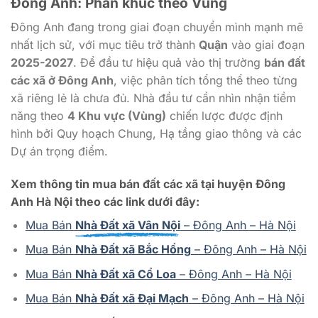
Đông Anh: Phân khúc theo Vùng
Đông Anh đang trong giai đoạn chuyển mình mạnh mẽ
nhất lịch sử, với mục tiêu trở thành
Quận
vào giai đoạn
2025-2027
. Để đầu tư hiệu quả vào thị trường
bán đất
các xã ở Đông Anh
, việc phân tích tổng thể theo từng
xã riêng lẻ là chưa đủ. Nhà đầu tư cần nhìn nhận tiềm
năng theo
4 Khu vực (Vùng)
chiến lược được định
hình bởi Quy hoạch Chung, Hạ tầng giao thông và các
Dự án trọng điểm.
Xem thông tin mua bán đất các xã tại huyện Đông
Anh Hà Nội theo các link dưới đây:
Mua Bán
Nhà Đất xã Vân Nội
– Đông Anh – Hà Nội
Mua Bán
Nhà Đất xã Bắc Hồng
– Đông Anh – Hà Nội
Mua Bán
Nhà Đất xã Cổ Loa
– Đông Anh – Hà Nội
Mua Bán
Nhà Đất xã Đại Mạch
– Đông Anh – Hà Nội