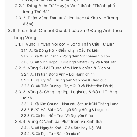
1. Đông Anh: Từ “Huyện Ven” thành “Thành phố
trong Thủ đô”
2. Phân Vùng Đầu tư Chiến lược (4 Khu vực Trọng
điểm)
II. Phân tích Chi tiết Giá đất các xã ở Đông Anh theo
Từng Vùng
1. Vùng 1: “Cận Nội đô” – Sóng Thần Cầu Tứ Liên
A. Xã Đông Hội – Điểm chạm Cầu Tứ Liên
B. Xã Xuân Canh – Vòng đệm Vinhomes Cổ Loa
C. Xã Vĩnh Ngọc – Cửa ngõ Smart City và Nhật Tân
2. Vùng 2: Lõi Trung tâm Hành chính & Dịch vụ
A. Thị trấn Đông Anh – Lõi Hành chính
B. Xã Uy Nỗ – Trung tâm Văn hóa & Giáo dục
C. Xã Tiên Dương – Trục QL3 và Phát triển Đô thị
3. Vùng 3: Công nghiệp, Logistics & Đô thị Thông
minh
A. Xã Kim Chung – Nhu cầu ở thực KCN Thăng Long
B. Xã Hải Bối – Cửa ngõ Sông Hồng & Logistic
C. Xã Kim Nỗ – Trục Võ Nguyên Giáp
4. Vùng 4: Vành đai Phát triển và Sinh thái
A. Xã Nguyên Khê – Giáp Sân bay Nội Bài
B. Xã Dục Tú – Đất nền giá rẻ