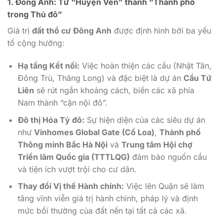
1. Đông Anh: Từ “Huyện Ven” thành “Thành phố
trong Thủ đô”
Giá trị
đất thổ cư Đông Anh
được định hình bởi ba yếu
tố cộng hưởng:
Hạ tầng Kết nối:
Việc hoàn thiện các cầu (Nhật Tân,
Đông Trù, Thăng Long) và đặc biệt là dự án
Cầu Tứ
Liên
sẽ rút ngắn khoảng cách, biến các xã phía
Nam thành “cận nội đô”.
Đô thị Hóa Tỷ đô:
Sự hiện diện của các siêu dự án
như
Vinhomes Global Gate (Cổ Loa)
,
Thành phố
Thông minh Bắc Hà Nội
và
Trung tâm Hội chợ
Triển lãm Quốc gia (TTTLQG)
đảm bảo nguồn cầu
và tiện ích vượt trội cho cư dân.
Thay đổi Vị thế Hành chính:
Việc lên Quận sẽ làm
tăng vĩnh viễn giá trị hành chính, pháp lý và định
mức bồi thường của đất nền tại tất cả các xã.