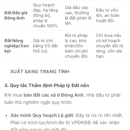
Quy hoạch
Giá đầu vào
đẹp, hạ tầng
Đầu tư vốn
Đất Đấu giá
cao, thường
đồng bộ,
lớn, an toàn
Đông Anh
là đất phân lô
pháp lý
tuyệt đối.
lớn.
chuẩn 100%.
Rủi ro pháp
Chỉ mua nếu
Đất Nông
Giá rẻ (chỉ
lý cao, khó
có kế hoạch
nghiệp/Xen
bằng 1/3 đất
khăn/tốn
chuyển đổi rõ
kẹt
thổ cư).
kém chi phí
ràng, vốn dài
chuyển đổi.
hạn.
XUẤT SANG TRANG TÍNH
3. Quy tắc Thẩm định Pháp lý Đất nền
Khi mua
bán đất các xã ở Đông Anh
, nhà đầu tư phải
tuân thủ nghiêm ngặt quy trình:
Xác minh Quy hoạch Lộ giới:
Đây là rủi ro lớn nhất.
Phải có trích lục/trích đo từ VPĐKĐĐ để xác nhận
đất nằm ngoài chỉ giới đỏ.