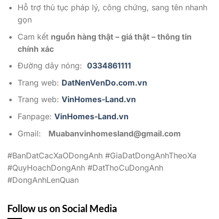
Hỗ trợ thủ tục pháp lý, công chứng, sang tên nhanh
gọn
Cam kết
nguồn hàng thật – giá thật – thông tin
chính xác
Đường dây nóng:
0334861111
Trang web:
DatNenVenDo.com.vn
Trang web:
VinHomes-Land.vn
Fanpage:
VinHomes-Land.vn
Gmail:
Muabanvinhomesland@gmail.com
#BanDatCacXaODongAnh #GiaDatDongAnhTheoXa
#QuyHoachDongAnh #DatThoCuDongAnh
#DongAnhLenQuan
Follow us on Social Media