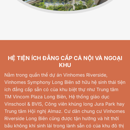
HỆ TIỆN ÍCH ĐẲNG CẤP CẢ NỘI VÀ NGOẠI
KHU
Nằm trong quần thể dự án Vinhomes Riverside,
Vinhomes Symphony Long Biên sở hữu hệ sinh thái tiện
ích đẳng cấp sẵn có của khu biệt thự như Trung tâm
TM Vincom Plaza Long Biên, Hệ thống giáo dục
Vinschool & BVIS, Công viên khủng long Jura Park hay
Trung tâm Hội nghị Almaz. Cư dân chung cư Vinhomes
Riverside Long Biên cũng được tận hưởng và hít thởi
bầu không khí sinh lái trong lành sẵn có của khu đô thị