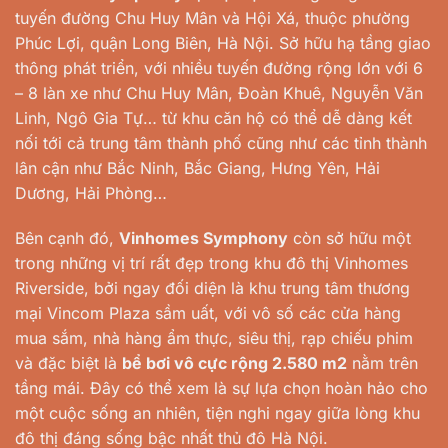
tuyến đường Chu Huy Mân và Hội Xá, thuộc phường
Phúc Lợi, quận Long Biên, Hà Nội. Sở hữu hạ tầng giao
thông phát triển, với nhiều tuyến đường rộng lớn với 6
– 8 làn xe như Chu Huy Mân, Đoàn Khuê, Nguyễn Văn
Linh, Ngô Gia Tự… từ khu căn hộ có thể dễ dàng kết
nối tới cả trung tâm thành phố cũng như các tỉnh thành
lân cận như Bắc Ninh, Bắc Giang, Hưng Yên, Hải
Dương, Hải Phòng…
Bên cạnh đó,
Vinhomes Symphony
còn sở hữu một
trong những vị trí rất đẹp trong khu đô thị Vinhomes
Riverside, bởi ngay đối diện là khu trung tâm thương
mại Vincom Plaza sầm uất, với vô số các cửa hàng
mua sắm, nhà hàng ẩm thực, siêu thị, rạp chiếu phim
và đặc biệt là
bể bơi vô cực rộng 2.580 m2
nằm trên
tầng mái. Đây có thể xem là sự lựa chọn hoàn hảo cho
một cuộc sống an nhiên, tiện nghi ngay giữa lòng khu
đô thị đáng sống bậc nhất thủ đô Hà Nội.