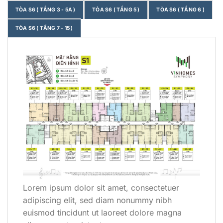
TÒA S6 ( TẦNG 3 - 5A )
TÒA S6 ( TẦNG 5 )
TÒA S6 ( TẦNG 6 )
TÒA S6 ( TẦNG 7 - 15 )
Lorem ipsum dolor sit amet, consectetuer
adipiscing elit, sed diam nonummy nibh
euismod tincidunt ut laoreet dolore magna