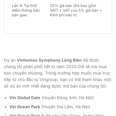
Lần 4: Tại thời
25% giá bán (Đã bao gồm
điểm thông báo
VAT) + VAT của 5% giá bán +
bàn giao
Kinh phí bảo trì
Dự án
Vinhomes Symphony Long Biên
đã được
chúng tôi phân phối hết từ năm 2020.Giờ sẽ mà mua
bán chuyển nhượng. Trong trường hợp muốn mua trực
tiếp từ chủ đầu tư Vingroup, bạn có thể tham khảo một
số dự án mới nhất đang được mở bán của chúng tôi:
Vin Global Gate
(Huyện Đông Anh, Hà Nội)
Vin Ocean Park
(Huyện Gia Lâm, Hà Nội)
Vin Ocean Park 2
(Huyện Văn Giang, Hưng Yên)