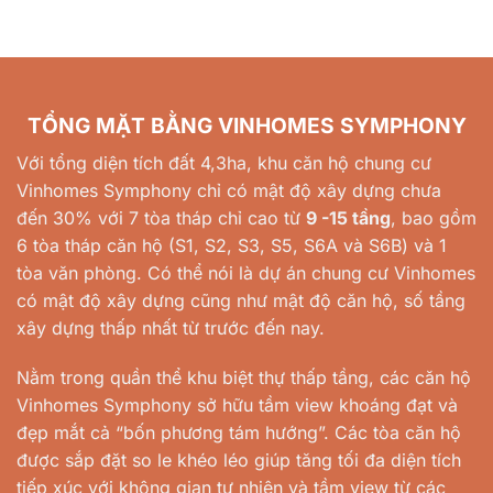
TỔNG MẶT BẰNG VINHOMES SYMPHONY
Với tổng diện tích đất 4,3ha, khu căn hộ chung cư
Vinhomes Symphony chỉ có mật độ xây dựng chưa
đến 30% với 7 tòa tháp chỉ cao từ
9 -15 tầng
, bao gồm
6 tòa tháp căn hộ (S1, S2, S3, S5, S6A và S6B) và 1
tòa văn phòng. Có thể nói là dự án chung cư Vinhomes
có mật độ xây dựng cũng như mật độ căn hộ, số tầng
xây dựng thấp nhất từ trước đến nay.
Nằm trong quần thể khu biệt thự thấp tầng, các căn hộ
Vinhomes Symphony sở hữu tầm view khoáng đạt và
đẹp mắt cả “bốn phương tám hướng”. Các tòa căn hộ
được sắp đặt so le khéo léo giúp tăng tối đa diện tích
tiếp xúc với không gian tự nhiên và tầm view từ các