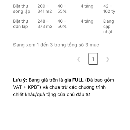
Biệt thự
209 –
40 –
4 tầng
42 –
song lập
341 m2
55%
102 tỷ
Biệt thự
248 –
40 –
4 tầng
Đang
đơn lập
373 m2
50%
cập
nhật
Đang xem 1 đến 3 trong tổng số 3 mục
❮
1
❯
Lưu ý:
Bảng giá trên là
giá FULL
(Đã bao gồm
VAT + KPBT) và chưa trừ các chương trình
chiết khấu/quà tặng của chủ đầu tư