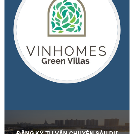
ĐĂNG KÝ TƯ VẤN CHUYÊN SÂU DỰ