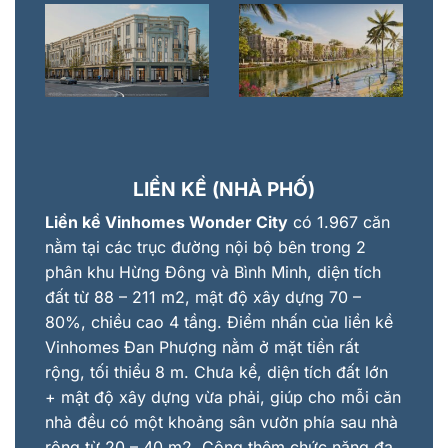
LIỀN KỀ (NHÀ PHỐ)
Liền kề Vinhomes Wonder City
có 1.967 căn
nằm tại các trục đường nội bộ bên trong 2
phân khu Hừng Đông và Bình Minh, diện tích
đất từ 88 – 211 m2, mật độ xây dựng 70 –
80%, chiều cao 4 tầng. Điểm nhấn của liền kề
Vinhomes Đan Phượng nằm ở mặt tiền rất
rộng, tối thiểu 8 m. Chưa kể, diện tích đất lớn
+ mật độ xây dựng vừa phải, giúp cho mỗi căn
nhà đều có một khoảng sân vườn phía sau nhà
rộng từ 20 – 40 m2. Cộng thêm chức năng đa