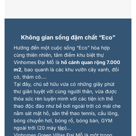
Không gian sống đậm chất
“
Eco
”
Hướng đến một cuộc sống “Eco” hòa hợp
cùng thiên nhiên, tâm điểm khu biệt thự
Vinhomes Đại Mỗ là
hồ cảnh quan rộng 7.000
m2
, bao quanh là các khu vườn cây xanh, đồi
cỏ, thảm cỏ….
Tại đây, chủ sở hữu vừa có những giây phút
thư giãn tuyệt vời cùng người thân, vừa được
thỏa sức rèn luyện mình với các tiện ích thể
thao độc đáo như bể bơi ngoài trời có mái che
nằm sát mặt hồ, sân thể thao tennis, cầu lông,
bóng chuyền hơi, bóng rổ, bóng bàn, GYM
ngoài trời (20 máy tập)…
Vinhomes Green Villas Đại Mỗ là một trong