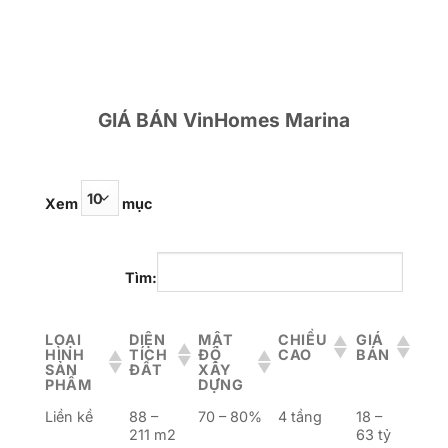
GIÁ BÁN VinHomes Marina
Xem
mục
Tìm:
LOẠI
DIỆN
MẬT
CHIỀU
GIÁ
HÌNH
TÍCH
ĐỘ
CAO
BÁN
SẢN
ĐẤT
XÂY
PHẨM
DỰNG
Liền kề
88 –
70 – 80%
4 tầng
18 –
211 m2
63 tỷ