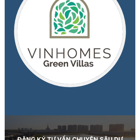
ĐĂNG KÝ TƯ VẤN CHUYÊN SÂU DỰ