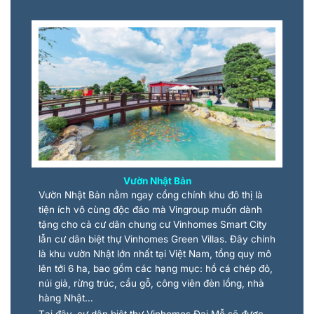
Vườn Nhật Bản
Vườn Nhật Bản nằm ngay cổng chính khu đô thị là
tiện ích vô cùng độc đáo mà Vingroup muốn dành
tặng cho cả cư dân chung cư Vinhomes Smart City
lẫn cư dân biệt thự Vinhomes Green Villas. Đây chính
là khu vườn Nhật lớn nhất tại Việt Nam, tổng quy mô
lên tới 6 ha, bao gồm các hạng mục: hồ cá chép đỏ,
núi giả, rừng trúc, cầu gỗ, công viên đèn lồng, nhà
hàng Nhật…
Tại đây, cư dân biệt thự Vinhomes Đại Mỗ sẽ được