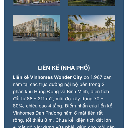
LIỀN KỀ (NHÀ PHỐ)
Liền kề Vinhomes Wonder City
có 1.967 căn
nằm tại các trục đường nội bộ bên trong 2
phân khu Hừng Đông và Bình Minh, diện tích
đất từ 88 – 211 m2, mật độ xây dựng 70 –
80%, chiều cao 4 tầng. Điểm nhấn của liền kề
Vinhomes Đan Phượng nằm ở mặt tiền rất
rộng, tối thiểu 8 m. Chưa kể, diện tích đất lớn
+ mật độ xây dựng vừa phải, giúp cho mỗi căn