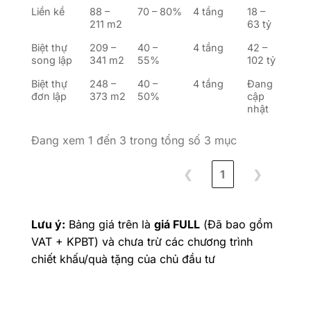
Liền kề
88 –
70 – 80%
4 tầng
18 –
211 m2
63 tỷ
Biệt thự
209 –
40 –
4 tầng
42 –
song lập
341 m2
55%
102 tỷ
Biệt thự
248 –
40 –
4 tầng
Đang
đơn lập
373 m2
50%
cập
nhật
Đang xem 1 đến 3 trong tổng số 3 mục
❮
1
❯
Lưu ý:
Bảng giá trên là
giá FULL
(Đã bao gồm
VAT + KPBT) và chưa trừ các chương trình
chiết khấu/quà tặng của chủ đầu tư