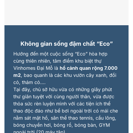
Không gian sống đậm chất
“
Eco
”
Hướng đến một cuộc sống “Eco” hòa hợp
cùng thiên nhiên, tâm điểm khu biệt thự
Vinhomes Đại Mỗ là
hồ cảnh quan rộng 7.000
m2
, bao quanh là các khu vườn cây xanh, đồi
cỏ, thảm cỏ….
Tại đây, chủ sở hữu vừa có những giây phút
thư giãn tuyệt vời cùng người thân, vừa được
thỏa sức rèn luyện mình với các tiện ích thể
thao độc đáo như bể bơi ngoài trời có mái che
nằm sát mặt hồ, sân thể thao tennis, cầu lông,
bóng chuyền hơi, bóng rổ, bóng bàn, GYM
ngoài trời (20 máy tập)…