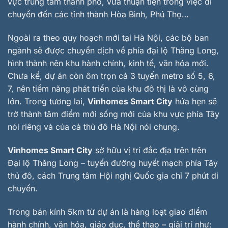
vực trung tâm thành phố, vừa thuận tiện trong việc di
chuyển đến các tỉnh thành Hòa Bình, Phú Thọ…
Ngoài ra theo quy hoạch mới tại Hà Nội, các bộ ban
ngành sẽ được chuyển dịch về phía đại lộ Thăng Long,
hình thành nên khu hành chính, kinh tế, văn hóa mới.
Chưa kể, dự án còn ôm trọn cả 3 tuyến metro số 5, 6,
7, nên tiềm năng phát triển của khu đô thị là vô cùng
lớn. Trong tương lai,
Vinhomes Smart City
hứa hẹn sẽ
trở thành tâm điểm mới sống mới của khu vực phía Tây
nói riêng và của cả thủ đô Hà Nội nói chung.
Vinhomes Smart City
sở hữu vị trí đắc địa trên trên
Đại lộ Thăng Long – tuyến đường huyết mạch phía Tây
thủ đô, cách Trung tâm Hội nghị Quốc gia chỉ 7 phút di
chuyển.
Trong bán kính 5km từ dự án là hàng loạt giao điểm
hành chính, văn hóa, giáo dục, thể thao – giải trí như: