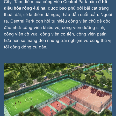
City. Tâm điểm của công viên Central Park nằm ở
hồ
điều hòa rộng 4.8 ha
, được bao phủ bởi bãi cát trắng
thoải dài, sẽ là điểm dã ngoại hấp dẫn cuối tuần. Ngoài
ra, Central Park còn hội tụ nhiều công viên chủ đề độc
đáo như: công viên khiêu vũ, công viên dưỡng sinh,
công viên cờ vua, công viên cờ tiên, công viên patin,
hứa hẹn sẽ mang đến những trải nghiệm vô cùng thú vị
tới cộng đồng cư dân.