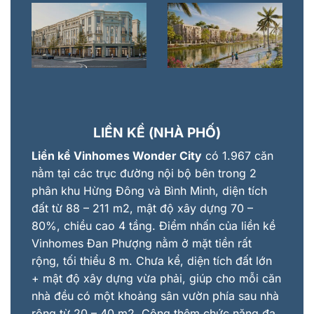
LIỀN KỀ (NHÀ PHỐ)
Liền kề Vinhomes Wonder City
có 1.967 căn
nằm tại các trục đường nội bộ bên trong 2
phân khu Hừng Đông và Bình Minh, diện tích
đất từ 88 – 211 m2, mật độ xây dựng 70 –
80%, chiều cao 4 tầng. Điểm nhấn của liền kề
Vinhomes Đan Phượng nằm ở mặt tiền rất
rộng, tối thiểu 8 m. Chưa kể, diện tích đất lớn
+ mật độ xây dựng vừa phải, giúp cho mỗi căn
nhà đều có một khoảng sân vườn phía sau nhà
rộng từ 20 – 40 m2. Cộng thêm chức năng đa