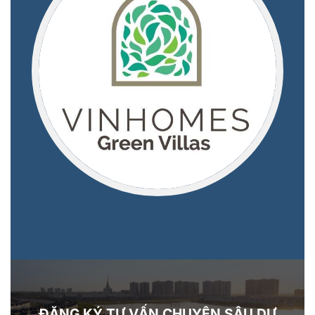
ĐĂNG KÝ TƯ VẤN CHUYÊN SÂU DỰ