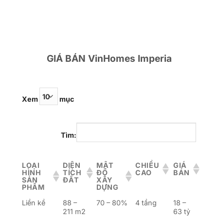
GIÁ BÁN VinHomes Imperia
Xem
mục
Tìm:
LOẠI
DIỆN
MẬT
CHIỀU
GIÁ
HÌNH
TÍCH
ĐỘ
CAO
BÁN
SẢN
ĐẤT
XÂY
PHẨM
DỰNG
Liền kề
88 –
70 – 80%
4 tầng
18 –
211 m2
63 tỷ