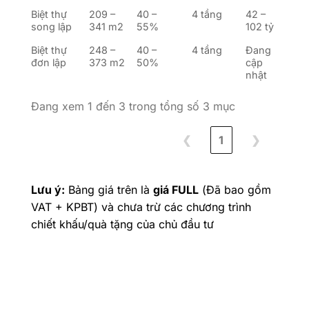
Biệt thự
209 –
40 –
4 tầng
42 –
song lập
341 m2
55%
102 tỷ
Biệt thự
248 –
40 –
4 tầng
Đang
đơn lập
373 m2
50%
cập
nhật
Đang xem 1 đến 3 trong tổng số 3 mục
❮
1
❯
Lưu ý:
Bảng giá trên là
giá FULL
(Đã bao gồm
VAT + KPBT) và chưa trừ các chương trình
chiết khấu/quà tặng của chủ đầu tư