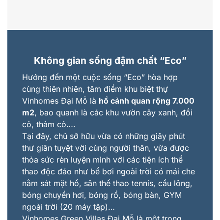
Không gian sống đậm chất
“
Eco
”
Hướng đến một cuộc sống “Eco” hòa hợp
cùng thiên nhiên, tâm điểm khu biệt thự
Vinhomes Đại Mỗ là
hồ cảnh quan rộng 7.000
m2
, bao quanh là các khu vườn cây xanh, đồi
cỏ, thảm cỏ….
Tại đây, chủ sở hữu vừa có những giây phút
thư giãn tuyệt vời cùng người thân, vừa được
thỏa sức rèn luyện mình với các tiện ích thể
thao độc đáo như bể bơi ngoài trời có mái che
nằm sát mặt hồ, sân thể thao tennis, cầu lông,
bóng chuyền hơi, bóng rổ, bóng bàn, GYM
ngoài trời (20 máy tập)…
Vinhomes Green Villas Đại Mỗ là một trong