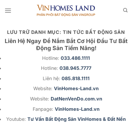
Bỏ
qua
nội
dung
LƯU TRỮ DANH MỤC:
TIN TỨC BẤT ĐỘNG SẢN
Liên Hệ Ngay Để Nắm Bắt Cơ Hội Đầu Tư Bất
Động Sản Tiềm Năng!
Hotline:
033.486.1111
Hotline:
038.945.7777
Liên hệ:
085.818.1111
Website:
VinHomes-Land.vn
Website:
DatNenVenDo.com.vn
Fanpage:
VinHomes-Land.vn
Youtube:
Tư Vấn Bất Động Sản VinHomes & Đất Nền