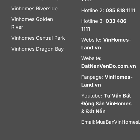
Vinhomes Riverside
Hotline 2:
085 818 1111
Vinhomes Golden
Hotline 3:
033 486
River
1111
Vinhomes Central Park
Website:
VinHomes-
Land.vn
Vinhomes Dragon Bay
Website:
DatNenVenDo.com.vn
Fanpage:
VinHomes-
Land.vn
Youtube:
Tư Vấn Bất
Động Sản VinHomes
& Đất Nền
Email:
MuaBanVinHomes