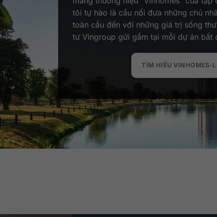
mang thương hiệu “Vinhomes” của tập
tôi tự hào là cầu nối đưa những chủ nhâ
toàn cầu đến với những giá trị sống th
tư Vingroup gửi gắm tại mỗi dự án bất
TÌM HIỂU VINHOMES-