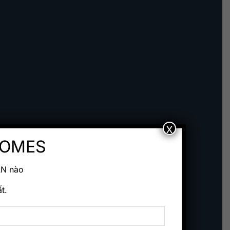
x
HOMES
ÁN nào
t.