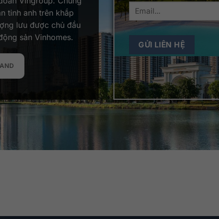
 đoàn Vingroup. Chúng
n tinh anh trên khắp
ượng lưu được chủ đầu
 động sản Vinhomes.
LAND