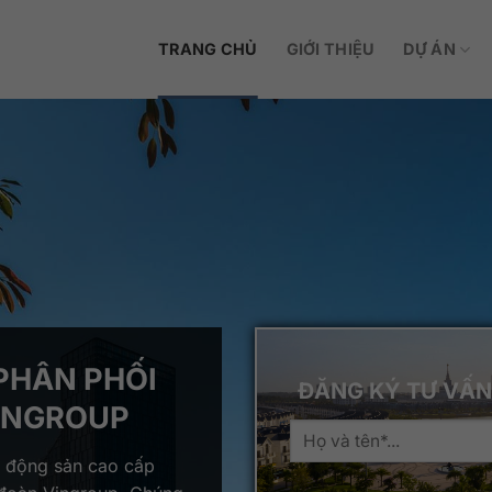
TRANG CHỦ
GIỚI THIỆU
DỰ ÁN
PHÂN PHỐI
ĐĂNG KÝ TƯ VẤN
INGROUP
t động sản cao cấp