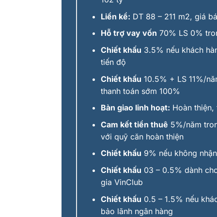
Liền kề:
DT 88 – 211 m2, giá bán
Hỗ trợ vay vố
n
70% LS 0% tron
Chiết khấu
3.5% nếu khách hàn
tiến độ
Chiết khấu
10.5% + LS 11%/nă
thanh toán sớm 100%
Bàn giao linh hoạt:
Hoàn thiện, 
Cam kết tiền thuê
5%/năm tron
với quỹ căn hoàn thiện
Chiết khấu
9% nếu không nhận 
Chiết khấu
03 – 0.5% dành cho
gia VinClub
Chiết khấu
0.5 – 1.5% nếu khá
bảo lãnh ngân hàng