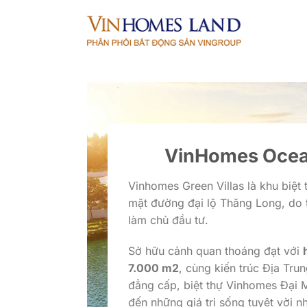
Bỏ
qua
nội
dung
VinHomes Ocea
Vinhomes Green Villas là khu biệt
mặt đường đại lộ Thăng Long, do
làm chủ đầu tư.
Sở hữu cảnh quan thoáng đạt với
7.000 m2
, cùng kiến trúc Địa Tr
đẳng cấp, biệt thự Vinhomes Đại
đến những giá trị sống tuyệt vời nh