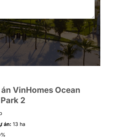
 án VinHomes Ocean
Park 2
p
ự án:
13 ha
0%