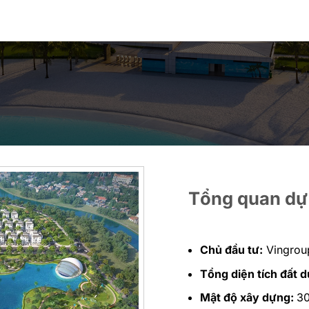
Tổng quan dự
Chủ đầu tư:
Vingrou
Tổng diện tích đất d
Mật độ xây dựng:
3