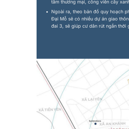
tâm thương mại, công viên cây xa
Ngoài ra, theo bản đồ quy hoạch ph
Đại Mỗ sẽ có nhiều dự án giao thô
đai 3, sẽ giúp cư dân rút ngắn thời