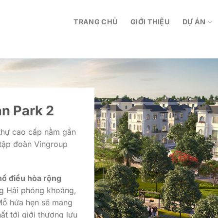
TRANG CHỦ
GIỚI THIỆU
DỰ ÁN
n Park 2
 thự cao cấp nằm gần
 tập đoàn Vingroup
hồ điều hòa rộng
ung Hải phóng khoáng,
 Mỗ hứa hẹn sẽ mang
ất tới giới thượng lưu