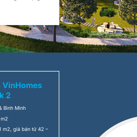
n VinHomes
k 2
 Bình Minh
 m2
 m2, giá bán từ 42 –