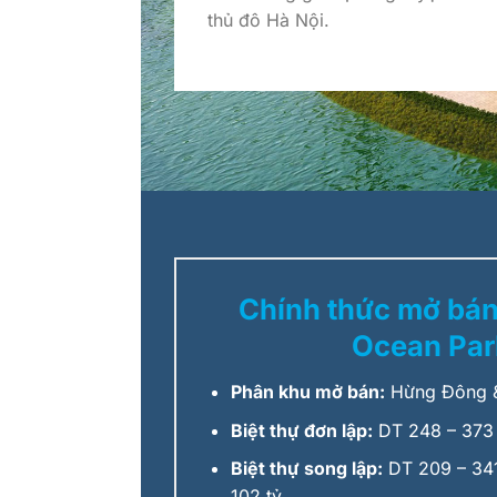
thủ đô Hà Nội.
Chính thức mở bá
Ocean Par
Phân khu mở bán:
Hừng Đông &
Biệt thự đơn lập:
DT 248 – 373
Biệt thự song lập:
DT 209 – 341
102 tỷ