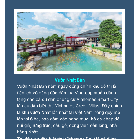
Vườn Nhật Bản
Vườn Nhật Bản nằm ngay cổng chính khu đô thị là
tiện ích vô cùng độc đáo mà Vingroup muốn dành
tặng cho cả cư dân chung cư Vinhomes Smart City
lẫn cư dân biệt thự Vinhomes Green Villas. Đây chính
là khu vườn Nhật lớn nhất tại Việt Nam, tổng quy mô
lên tới 6 ha, bao gồm các hạng mục: hồ cá chép đỏ,
núi giả, rừng trúc, cầu gỗ, công viên đèn lồng, nhà
hàng Nhật…
Tại đây, cư dân biệt thự Vinhomes Đại Mỗ sẽ được