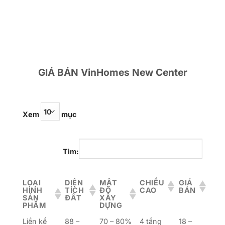
GIÁ BÁN VinHomes New Center
Xem
mục
Tìm:
LOẠI
DIỆN
MẬT
CHIỀU
GIÁ
HÌNH
TÍCH
ĐỘ
CAO
BÁN
SẢN
ĐẤT
XÂY
PHẨM
DỰNG
Liền kề
88 –
70 – 80%
4 tầng
18 –