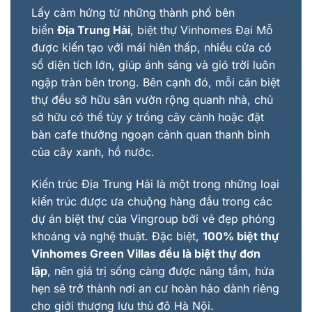
Lấy cảm hứng từ những thành phố bên
biển
Địa Trung Hải
, biệt thự Vinhomes Đại Mỗ
được kiến tạo với mái hiên thấp, nhiều cửa có
sổ diện tích lớn, giúp ánh sáng và gió trời luôn
ngập tràn bên trong. Bên cạnh đó, mỗi căn biệt
thự đều sở hữu sân vườn rộng quanh nhà, chủ
sở hữu có thể tùy ý trồng cây cảnh hoặc đặt
bàn cafe thưởng ngoạn cảnh quan thanh bình
của cây xanh, hồ nước.
Kiến trúc Địa Trung Hải là một trong những loại
kiến trúc được ưa chuộng hàng đầu trong các
dự án biệt thự của Vingroup bởi vẻ đẹp phóng
khoáng và nghệ thuật. Đặc biệt,
100% biệt thự
Vinhomes Green Villas đều là biệt thự đơn
lập
, nên giá trị sống càng được nâng tầm, hứa
hẹn sẽ trở thành nơi an cư hoàn hảo dành riêng
cho giới thượng lưu thủ đô Hà Nội.