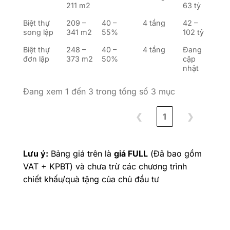
211 m2
63 tỷ
Biệt thự
209 –
40 –
4 tầng
42 –
song lập
341 m2
55%
102 tỷ
Biệt thự
248 –
40 –
4 tầng
Đang
đơn lập
373 m2
50%
cập
nhật
Đang xem 1 đến 3 trong tổng số 3 mục
❮
1
❯
Lưu ý:
Bảng giá trên là
giá FULL
(Đã bao gồm
VAT + KPBT) và chưa trừ các chương trình
chiết khấu/quà tặng của chủ đầu tư