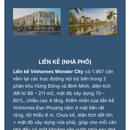
LIỀN KỀ (NHÀ PHỐ)
Liền kề Vinhomes Wonder City
có 1.967 căn
nằm tại các trục đường nội bộ bên trong 2
phân khu Hừng Đông và Bình Minh, diện tích
đất từ 88 – 211 m2, mật độ xây dựng 70 –
80%, chiều cao 4 tầng. Điểm nhấn của liền kề
Vinhomes Đan Phượng nằm ở mặt tiền rất
rộng, tối thiểu 8 m. Chưa kể, diện tích đất lớn
+ mật độ xây dựng vừa phải, giúp cho mỗi căn
nhà đều có một khoảng sân vườn phía sau nhà