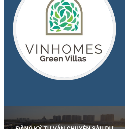
ĐĂNG KÝ TƯ VẤN CHUYÊN SÂU DỰ