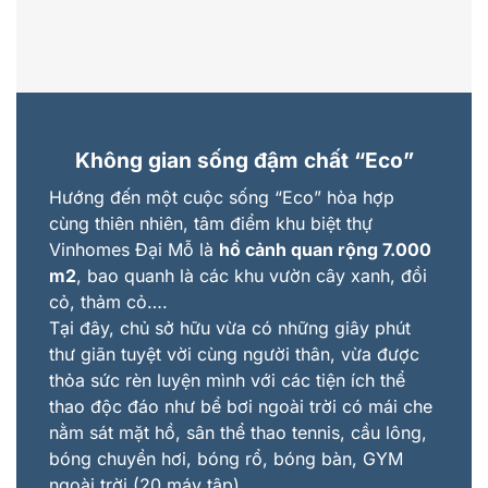
Không gian sống đậm chất
“
Eco
”
Hướng đến một cuộc sống “Eco” hòa hợp
cùng thiên nhiên, tâm điểm khu biệt thự
Vinhomes Đại Mỗ là
hồ cảnh quan rộng 7.000
m2
, bao quanh là các khu vườn cây xanh, đồi
cỏ, thảm cỏ….
Tại đây, chủ sở hữu vừa có những giây phút
thư giãn tuyệt vời cùng người thân, vừa được
thỏa sức rèn luyện mình với các tiện ích thể
thao độc đáo như bể bơi ngoài trời có mái che
nằm sát mặt hồ, sân thể thao tennis, cầu lông,
bóng chuyền hơi, bóng rổ, bóng bàn, GYM
ngoài trời (20 máy tập)…