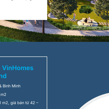
n VinHomes
and
 Bình Minh
 m2
 m2, giá bán từ 42 –