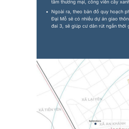
tâm thương mại, công viên cây xa
Ngoài ra, theo bản đồ quy hoạch ph
Đại Mỗ sẽ có nhiều dự án giao thô
đai 3, sẽ giúp cư dân rút ngắn thời