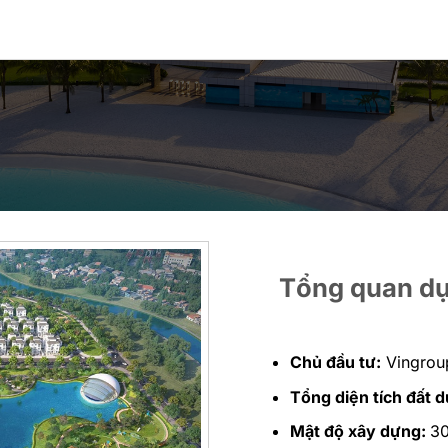
Tổng quan dự
Chủ đầu tư:
Vingrou
Tổng diện tích đất d
Mật độ xây dựng:
3