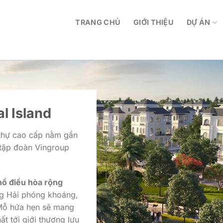
TRANG CHỦ
GIỚI THIỆU
DỰ ÁN
l Island
 thự cao cấp nằm gần
 tập đoàn Vingroup
hồ điều hòa rộng
ung Hải phóng khoáng,
 Mỗ hứa hẹn sẽ mang
ất tới giới thượng lưu