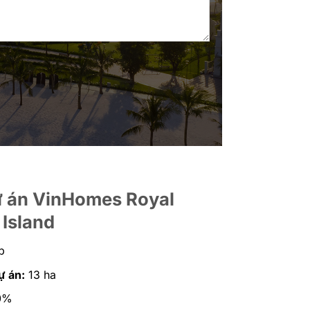
 án VinHomes Royal
Island
p
ự án:
13 ha
0%