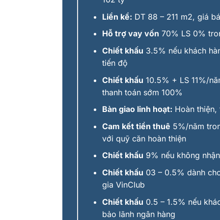
Liền kề:
DT 88 – 211 m2, giá bán
Hỗ trợ vay vố
n
70% LS 0% tron
Chiết khấu
3.5% nếu khách hàn
tiến độ
Chiết khấu
10.5% + LS 11%/nă
thanh toán sớm 100%
Bàn giao linh hoạt:
Hoàn thiện, 
Cam kết tiền thuê
5%/năm tron
với quỹ căn hoàn thiện
Chiết khấu
9% nếu không nhận 
Chiết khấu
03 – 0.5% dành cho
gia VinClub
Chiết khấu
0.5 – 1.5% nếu khá
bảo lãnh ngân hàng