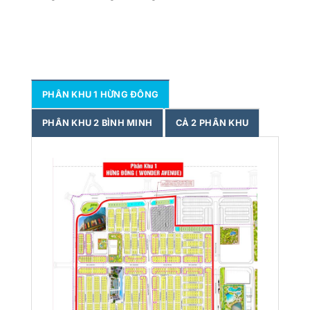
PHÂN KHU 1 HỪNG ĐÔNG
PHÂN KHU 2 BÌNH MINH
CẢ 2 PHÂN KHU