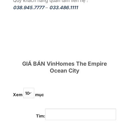
Quý khách hàng quan tâm liên hệ :
038.945.7777
–
033.486.1111
GIÁ BÁN VinHomes The Empire
Ocean City
Xem
mục
Tìm: