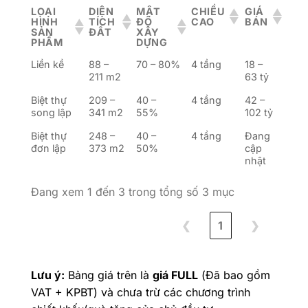
LOẠI
DIỆN
MẬT
CHIỀU
GIÁ
HÌNH
TÍCH
ĐỘ
CAO
BÁN
SẢN
ĐẤT
XÂY
PHẨM
DỰNG
Liền kề
88 –
70 – 80%
4 tầng
18 –
211 m2
63 tỷ
Biệt thự
209 –
40 –
4 tầng
42 –
song lập
341 m2
55%
102 tỷ
Biệt thự
248 –
40 –
4 tầng
Đang
đơn lập
373 m2
50%
cập
nhật
Đang xem 1 đến 3 trong tổng số 3 mục
❮
1
❯
Lưu ý:
Bảng giá trên là
giá FULL
(Đã bao gồm
VAT + KPBT) và chưa trừ các chương trình