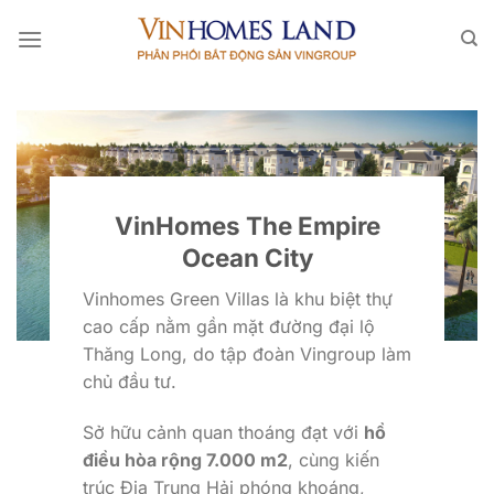
Bỏ
qua
nội
dung
VinHomes The Empire
Ocean City
Vinhomes Green Villas là khu biệt thự
cao cấp nằm gần mặt đường đại lộ
Thăng Long, do tập đoàn Vingroup làm
chủ đầu tư.
Sở hữu cảnh quan thoáng đạt với
hồ
điều hòa rộng 7.000 m2
, cùng kiến
trúc Địa Trung Hải phóng khoáng,