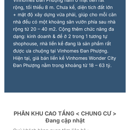
Vinhomes Đan Phượng nằm ở mặt tiền rất
rộng, tối thiểu 8 m. Chưa kể, diện tích đất lớn
+ mật độ xây dựng vừa phải, giúp cho mỗi căn
nhà đều có một khoảng sân vườn phía sau nhà
rộng từ 20 – 40 m2. Cộng thêm chức năng đa
dạng: kinh doanh & để ở 2 trong 1 tương tự
shophouse, nhà liền kề đang là sản phẩm rất
được ưa chuộng tại Vinhomes Đan Phượng.
Hiện tại, giá bán liền kề Vinhomes Wonder City
Đan Phượng nằm trong khoảng từ 18 – 63 tỷ.
PHÂN KHU CAO TẦNG < CHUNG CƯ >
Đang cập nhật