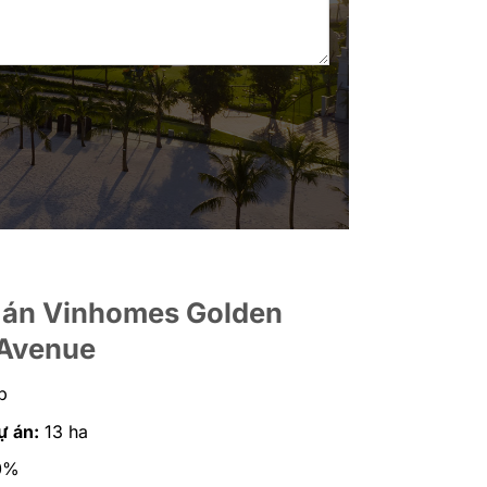
 án Vinhomes Golden
Avenue
p
ự án:
13 ha
0%