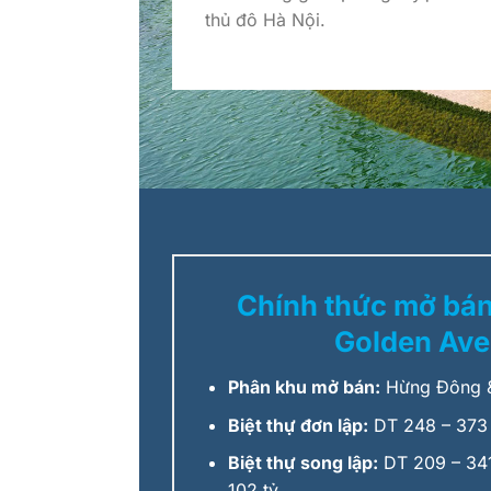
thủ đô Hà Nội.
Chính thức mở bá
Golden Av
Phân khu mở bán:
Hừng Đông &
Biệt thự đơn lập:
DT 248 – 373
Biệt thự song lập:
DT 209 – 341
102 tỷ