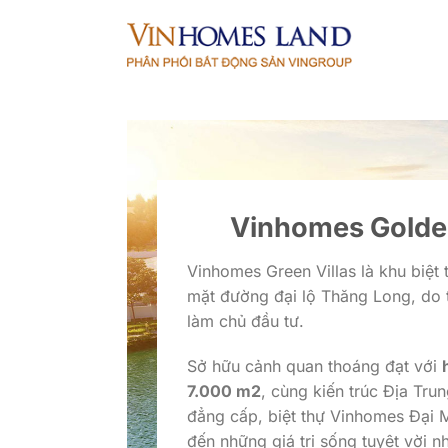
Bỏ
qua
nội
dung
Vinhomes Golde
Vinhomes Green Villas là khu biệt
mặt đường đại lộ Thăng Long, do
làm chủ đầu tư.
Sở hữu cảnh quan thoáng đạt với
7.000 m2
, cùng kiến trúc Địa Tr
đẳng cấp, biệt thự Vinhomes Đại
đến những giá trị sống tuyệt vời nh