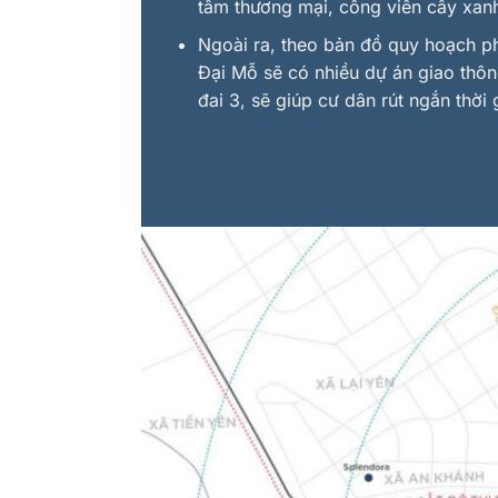
tâm thương mại, công viên cây xa
Ngoài ra, theo bản đồ quy hoạch ph
Đại Mỗ sẽ có nhiều dự án giao thô
đai 3, sẽ giúp cư dân rút ngắn thời