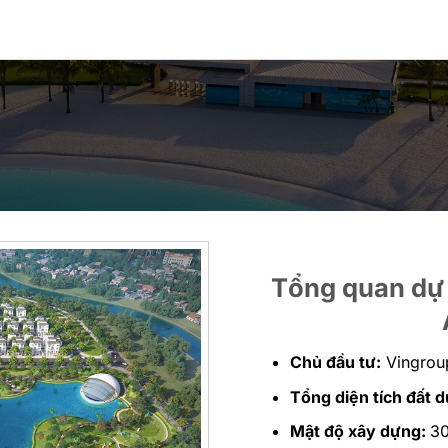
Tổng quan dự
Chủ đầu tư:
Vingrou
Tổng diện tích đất d
Mật độ xây dựng:
3