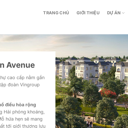
TRANG CHỦ
GIỚI THIỆU
DỰ ÁN
n Avenue
 thự cao cấp nằm gần
 tập đoàn Vingroup
hồ điều hòa rộng
ung Hải phóng khoáng,
 Mỗ hứa hẹn sẽ mang
ất tới giới thượng lưu