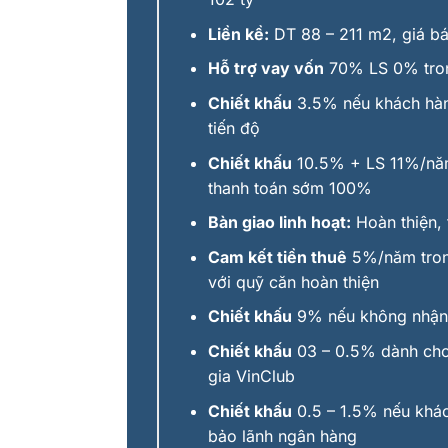
Liền kề:
DT 88 – 211 m2, giá bán
Hỗ trợ vay vố
n
70% LS 0% tron
Chiết khấu
3.5% nếu khách hàn
tiến độ
Chiết khấu
10.5% + LS 11%/nă
thanh toán sớm 100%
Bàn giao linh hoạt:
Hoàn thiện, 
Cam kết tiền thuê
5%/năm tron
với quỹ căn hoàn thiện
Chiết khấu
9% nếu không nhận 
Chiết khấu
03 – 0.5% dành cho
gia VinClub
Chiết khấu
0.5 – 1.5% nếu khá
bảo lãnh ngân hàng