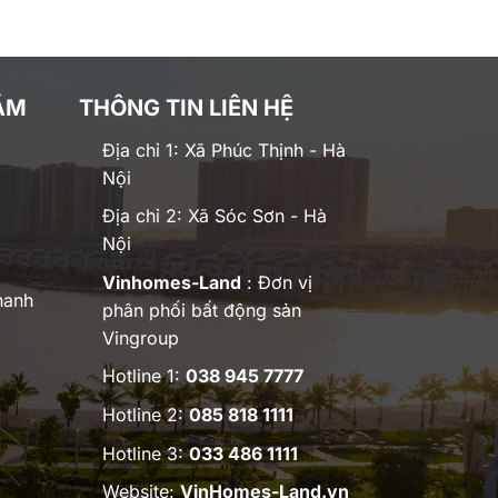
ĂM
THÔNG TIN LIÊN HỆ
Địa chỉ 1: Xã Phúc Thịnh - Hà
Nội
Địa chỉ 2: Xã Sóc Sơn - Hà
Nội
Vinhomes-Land
: Đơn vị
hanh
phân phối bất động sản
Vingroup
Hotline 1:
038 945 7777
Hotline 2:
085 818 1111
Hotline 3:
033 486 1111
Website:
VinHomes-Land.vn