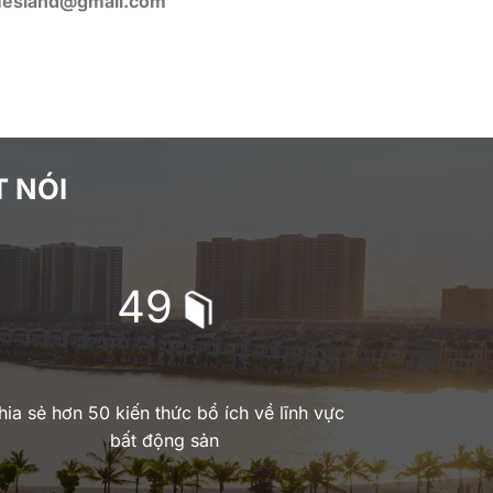
esland@gmail.com
 NÓI
50
hia sẻ hơn 50 kiến thức bổ ích về lĩnh vực
bất động sản