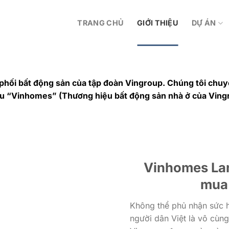
TRANG CHỦ
GIỚI THIỆU
DỰ ÁN
 phối bất động sản của tập đoàn Vingroup. Chúng tôi chuy
ệu “Vinhomes” (Thương hiệu bất động sản nhà ở của Ving
Vinhomes Lan
mua
Không thể phủ nhận sức h
người dân Việt là vô cùng