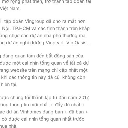
mở rộng phát triển, trở thành tập đoàn tài
 Việt Nam.
ại, tập đoàn Vingroup đã cho ra mắt hơn
 Nội, TP.HCM và các tỉnh thành trên khắp
hàng chục các dự án nhà phố thương mại
c dự án nghỉ dưỡng Vinpearl, Vin Oasis…
g đang quan tâm đến bất động sản của
 được một cái nhìn tổng quan về tất cả dự
trang website trên mạng chỉ cập nhật một
 khi các thông tin này đã cũ, không còn
hiện tại.
ược chúng tôi thành lập từ đầu năm 2017,
ững thông tin mới nhất + đầy đủ nhất +
 các dự án Vinhomes đang bán + đã bán +
 có được cái nhìn tổng quan nhất trước
 mua nhà.