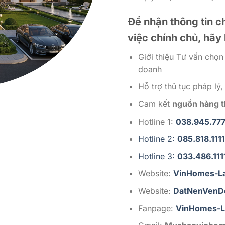
Để nhận thông tin ch
việc chính chủ, hãy 
Giới thiệu Tư vấn chọn 
doanh
Hỗ trợ thủ tục pháp lý
Cam kết
nguồn hàng th
Hotline 1:
038.945.77
Hotline 2:
085.818.1111
Hotline 3:
033.486.111
Website:
VinHomes-L
Website:
DatNenVenD
Fanpage:
VinHomes-L