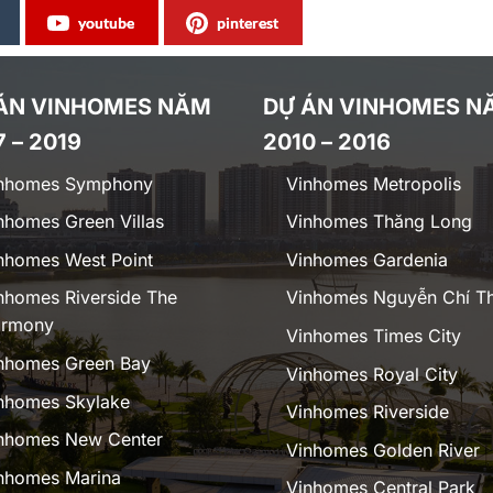
youtube
pinterest
ÁN VINHOMES NĂM
DỰ ÁN VINHOMES N
7 – 2019
2010 – 2016
nhomes Symphony
Vinhomes Metropolis
nhomes Green Villas
Vinhomes Thăng Long
nhomes West Point
Vinhomes Gardenia
nhomes Riverside The
Vinhomes Nguyễn Chí T
rmony
Vinhomes Times City
nhomes Green Bay
Vinhomes Royal City
nhomes Skylake
Vinhomes Riverside
nhomes New Center
Vinhomes Golden River
nhomes Marina
Vinhomes Central Park