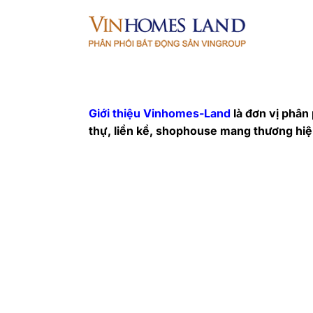
Bỏ
qua
nội
dung
Giới thiệu Vinhomes-Land
là đơn vị phân
thự, liền kề, shophouse mang thương hi