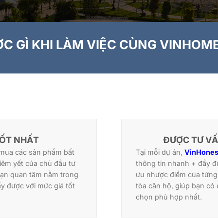
C GÌ KHI LÀM VIỆC CÙNG VINHOM
TỐT NHẤT
ĐƯỢC TƯ VẤ
 mua các sản phẩm bất
Tại mỗi dự án,
VinHones
êm yết của chủ đầu tư
thông tin nhanh + đầy đ
bạn quan tâm nằm trong
ưu nhược điểm của từng 
ấy được với mức giá tốt
tòa căn hộ, giúp bạn có
chọn phù hợp nhất.