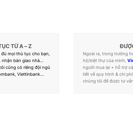
ỤC TỪ A – Z
ĐƯỢC
 đủ mọi thủ tục cho bạn,
Ngoài ra, trong trường
, nhận bàn giao nhà…
hộ/biệt thự của mình,
Vi
ôi cũng có riêng đội ngũ
người mua lại + hỗ trợ c
ombank, Viettinbank…
tiết về quy trình & chi p
chúng tôi để được tư vấn 