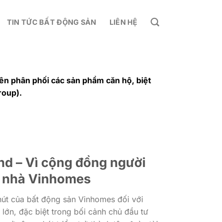
TIN TỨC BẤT ĐỘNG SẢN
LIÊN HỆ
ên phân phối các sản phẩm căn hộ, biệt
roup).
d – Vì cộng đồng người
 nhà Vinhomes
út của bất động sản Vinhomes đối với
 lớn, đặc biệt trong bối cảnh chủ đầu tư