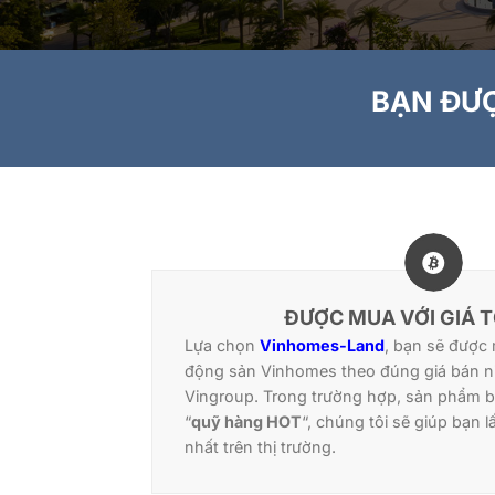
BẠN ĐƯỢ
ĐƯỢC MUA VỚI GIÁ 
Lựa chọn
Vinhomes-Land
, bạn sẽ được
động sản Vinhomes theo đúng giá bán ni
Vingroup. Trong trường hợp, sản phẩm 
“
quỹ hàng HOT
“, chúng tôi sẽ giúp bạn l
nhất trên thị trường.