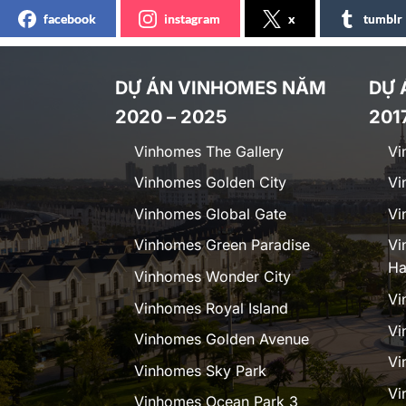
facebook
instagram
x
tumblr
DỰ ÁN VINHOMES NĂM
DỰ 
2020 – 2025
201
Vinhomes The Gallery
Vi
Vinhomes Golden City
Vi
Vinhomes Global Gate
Vi
Vinhomes Green Paradise
Vi
Ha
Vinhomes Wonder City
Vi
Vinhomes Royal Island
Vi
Vinhomes Golden Avenue
Vi
Vinhomes Sky Park
Vi
Vinhomes Ocean Park 3