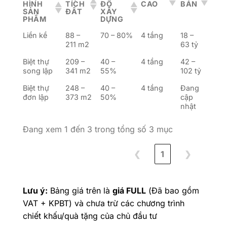
HÌNH
TÍCH
ĐỘ
CAO
BÁN
SẢN
ĐẤT
XÂY
PHẨM
DỰNG
Liền kề
88 –
70 – 80%
4 tầng
18 –
211 m2
63 tỷ
Biệt thự
209 –
40 –
4 tầng
42 –
song lập
341 m2
55%
102 tỷ
Biệt thự
248 –
40 –
4 tầng
Đang
đơn lập
373 m2
50%
cập
nhật
Đang xem 1 đến 3 trong tổng số 3 mục
❮
1
❯
Lưu ý:
Bảng giá trên là
giá FULL
(Đã bao gồm
VAT + KPBT) và chưa trừ các chương trình
chiết khấu/quà tặng của chủ đầu tư