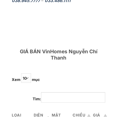
038.945.7777
–
033.486.1111
GIÁ BÁN VinHomes Nguyễn Chí
Thanh
Xem
mục
Tìm:
LOẠI
DIỆN
MẬT
CHIỀU
GIÁ