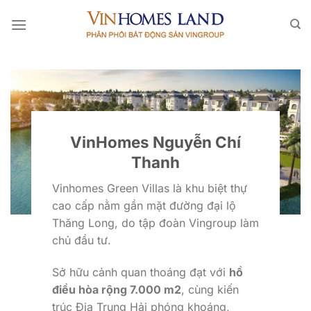
Bỏ
qua
nội
dung
VinHomes Nguyễn Chí
Thanh
Vinhomes Green Villas là khu biệt thự
cao cấp nằm gần mặt đường đại lộ
Thăng Long, do tập đoàn Vingroup làm
chủ đầu tư.
Sở hữu cảnh quan thoáng đạt với
hồ
điều hòa rộng 7.000 m2
, cùng kiến
trúc Địa Trung Hải phóng khoáng,