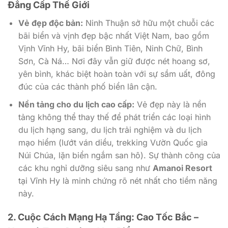
Đẳng Cấp Thế Giới
Vẻ đẹp độc bản:
Ninh Thuận sở hữu một chuỗi các
bãi biển và vịnh đẹp bậc nhất Việt Nam, bao gồm
Vịnh Vĩnh Hy, bãi biển Bình Tiên, Ninh Chữ, Bình
Sơn, Cà Ná… Nơi đây vẫn giữ được nét hoang sơ,
yên bình, khác biệt hoàn toàn với sự sầm uất, đông
đúc của các thành phố biển lân cận.
Nền tảng cho du lịch cao cấp:
Vẻ đẹp này là nền
tảng không thể thay thế để phát triển các loại hình
du lịch hạng sang, du lịch trải nghiệm và du lịch
mạo hiểm (lướt ván diều, trekking Vườn Quốc gia
Núi Chúa, lặn biển ngắm san hô). Sự thành công của
các khu nghỉ dưỡng siêu sang như
Amanoi Resort
tại Vĩnh Hy là minh chứng rõ nét nhất cho tiềm năng
này.
2. Cuộc Cách Mạng Hạ Tầng: Cao Tốc Bắc –