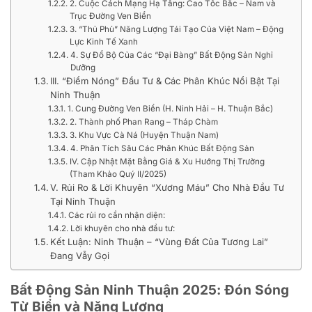
2. Cuộc Cách Mạng Hạ Tầng: Cao Tốc Bắc – Nam và
Trục Đường Ven Biển
3. “Thủ Phủ” Năng Lượng Tái Tạo Của Việt Nam – Động
Lực Kinh Tế Xanh
4. Sự Đổ Bộ Của Các “Đại Bàng” Bất Động Sản Nghỉ
Dưỡng
III. “Điểm Nóng” Đầu Tư & Các Phân Khúc Nổi Bật Tại
Ninh Thuận
1. Cung Đường Ven Biển (H. Ninh Hải – H. Thuận Bắc)
2. Thành phố Phan Rang – Tháp Chàm
3. Khu Vực Cà Ná (Huyện Thuận Nam)
4. Phân Tích Sâu Các Phân Khúc Bất Động Sản
IV. Cập Nhật Mặt Bằng Giá & Xu Hướng Thị Trường
(Tham Khảo Quý II/2025)
V. Rủi Ro & Lời Khuyên “Xương Máu” Cho Nhà Đầu Tư
Tại Ninh Thuận
Các rủi ro cần nhận diện:
Lời khuyên cho nhà đầu tư:
Kết Luận: Ninh Thuận – “Vùng Đất Của Tương Lai”
Đang Vẫy Gọi
Bất Động Sản Ninh Thuận 2025: Đón Sóng
Từ Biển và Năng Lượng