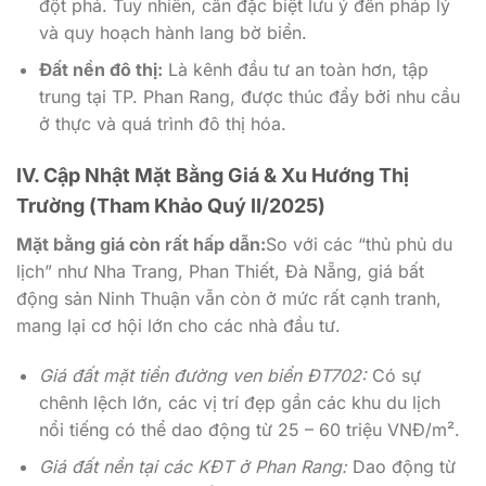
đột phá. Tuy nhiên, cần đặc biệt lưu ý đến pháp lý
và quy hoạch hành lang bờ biển.
Đất nền đô thị:
Là kênh đầu tư an toàn hơn, tập
trung tại TP. Phan Rang, được thúc đẩy bởi nhu cầu
ở thực và quá trình đô thị hóa.
IV. Cập Nhật Mặt Bằng Giá & Xu Hướng Thị
Trường (Tham Khảo Quý II/2025)
Mặt bằng giá còn rất hấp dẫn:
So với các “thủ phủ du
lịch” như Nha Trang, Phan Thiết, Đà Nẵng, giá bất
động sản Ninh Thuận vẫn còn ở mức rất cạnh tranh,
mang lại cơ hội lớn cho các nhà đầu tư.
Giá đất mặt tiền đường ven biển ĐT702:
Có sự
chênh lệch lớn, các vị trí đẹp gần các khu du lịch
nổi tiếng có thể dao động từ 25 – 60 triệu VNĐ/m².
Giá đất nền tại các KĐT ở Phan Rang:
Dao động từ