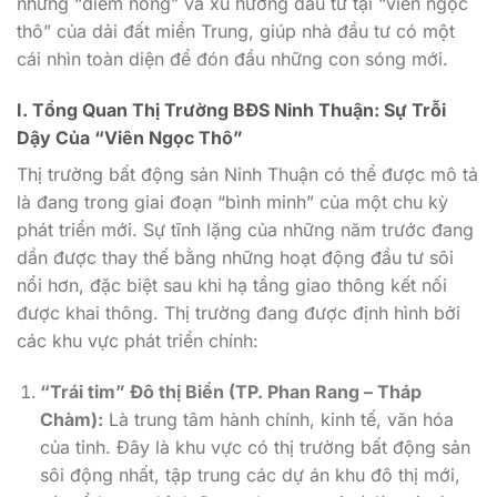
những “điểm nóng” và xu hướng đầu tư tại “viên ngọc
thô” của dải đất miền Trung, giúp nhà đầu tư có một
cái nhìn toàn diện để đón đầu những con sóng mới.
I. Tổng Quan Thị Trường BĐS Ninh Thuận: Sự Trỗi
Dậy Của “Viên Ngọc Thô”
Thị trường bất động sản Ninh Thuận có thể được mô tả
là đang trong giai đoạn “bình minh” của một chu kỳ
phát triển mới. Sự tĩnh lặng của những năm trước đang
dần được thay thế bằng những hoạt động đầu tư sôi
nổi hơn, đặc biệt sau khi hạ tầng giao thông kết nối
được khai thông. Thị trường đang được định hình bởi
các khu vực phát triển chính:
“Trái tim” Đô thị Biển (TP. Phan Rang – Tháp
Chàm):
Là trung tâm hành chính, kinh tế, văn hóa
của tỉnh. Đây là khu vực có thị trường bất động sản
sôi động nhất, tập trung các dự án khu đô thị mới,