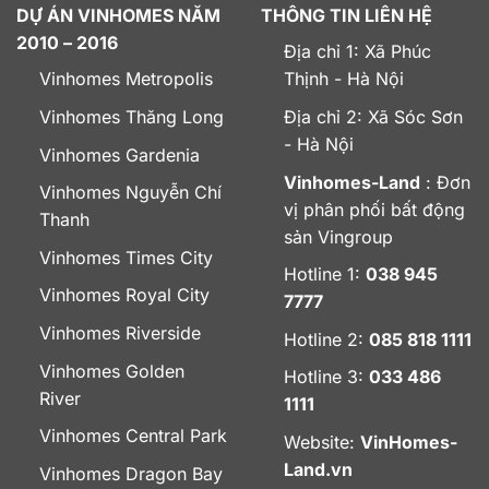
DỰ ÁN VINHOMES NĂM
THÔNG TIN LIÊN HỆ
2010 – 2016
Địa chỉ 1: Xã Phúc
Vinhomes Metropolis
Thịnh - Hà Nội
Vinhomes Thăng Long
Địa chỉ 2: Xã Sóc Sơn
- Hà Nội
Vinhomes Gardenia
Vinhomes-Land
: Đơn
Vinhomes Nguyễn Chí
vị phân phối bất động
Thanh
sản Vingroup
Vinhomes Times City
Hotline 1:
038 945
Vinhomes Royal City
7777
Vinhomes Riverside
Hotline 2:
085 818 1111
Vinhomes Golden
Hotline 3:
033 486
River
1111
Vinhomes Central Park
Website:
VinHomes-
Land.vn
Vinhomes Dragon Bay