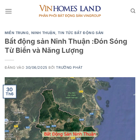
Bỏ
qua
nội
dung
MIỀN TRUNG
,
NINH THUẬN
,
TIN TỨC BẤT ĐỘNG SẢN
Bất động sản Ninh Thuận :Đón Sóng
Từ Biển và Năng Lượng
ĐĂNG VÀO
30/06/2025
BỞI
TRƯỜNG PHÁT
30
Th6