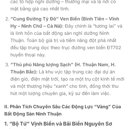
các tổ hợp nghỉ dưỡng – thương mại và là nơi có
mặt bằng giá cao nhất tỉnh.
“Cung Đường Tỷ Đô” Ven Biển (Bình Tiên – Vĩnh
Hy – Ninh Chữ – Cà Ná):
Đây chính là “tương lai” và
là linh hồn của bất động sản nghỉ dưỡng Ninh
Thuận. Toàn bộ giá trị và tiềm năng đột phá nhất
đều tập trung dọc theo trục đường ven biển ĐT702
huyền thoại này.
“Thủ phủ Năng lượng Sạch” (H. Thuận Nam, H.
Thuận Bắc):
Là khu vực tập trung các đại dự án
điện gió, điện mặt trời, tạo ra một trụ cột kinh tế mới
và một thương hiệu “xanh” cho tỉnh, đồng thời thu
hút một lượng chuyên gia, kỹ sư đến làm việc.
II. Phân Tích Chuyên Sâu Các Động Lực “Vàng” Của
Bất Động Sản Ninh Thuận
1. “Bộ Tứ” Vịnh Biển và Bãi Biển Nguyên Sơ