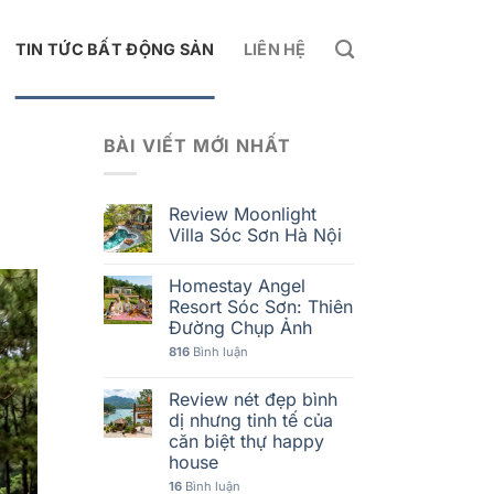
TIN TỨC BẤT ĐỘNG SẢN
LIÊN HỆ
BÀI VIẾT MỚI NHẤT
Review Moonlight
Villa Sóc Sơn Hà Nội
Homestay Angel
Resort Sóc Sơn: Thiên
Đường Chụp Ảnh
816
Bình luận
Review nét đẹp bình
dị nhưng tinh tế của
căn biệt thự happy
house
16
Bình luận