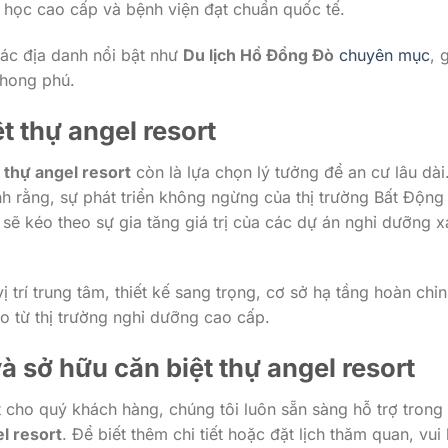
ng học cao cấp và bệnh viện đạt chuẩn quốc tế.
các địa danh nổi bật như
Du lịch Hồ Đồng Đò
chuyên mục
, 
phong phú.
t thự angel resort
 thự angel resort
còn là lựa chọn lý tưởng để an cư lâu dài
h rằng, sự phát triển không ngừng của thị trường Bất Động
sẽ kéo theo sự gia tăng giá trị của các dự án nghỉ dưỡng x
trí trung tâm, thiết kế sang trọng, cơ sở hạ tầng hoàn chỉn
ao từ thị trường nghỉ dưỡng cao cấp.
và sở hữu
căn biệt thự angel resort
cho quý khách hàng, chúng tôi luôn sẵn sàng hỗ trợ trong 
el resort
. Để biết thêm chi tiết hoặc đặt lịch thăm quan, vui