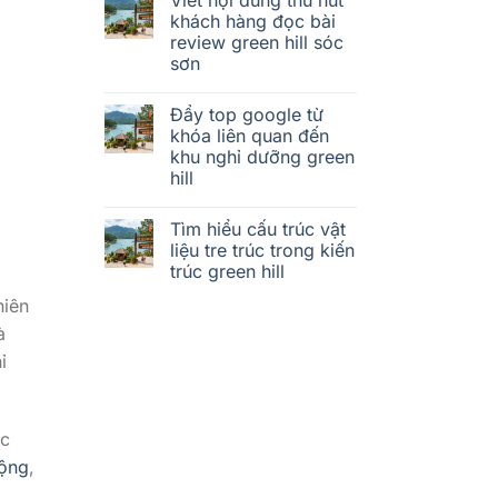
khách hàng đọc bài
review green hill sóc
sơn
Đẩy top google từ
khóa liên quan đến
khu nghỉ dưỡng green
hill
Tìm hiểu cấu trúc vật
liệu tre trúc trong kiến
trúc green hill
hiên
à
ỉ
ác
ộng
,