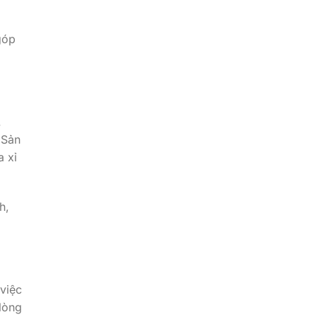
góp
.
 Sản
a xỉ
h,
việc
 lòng