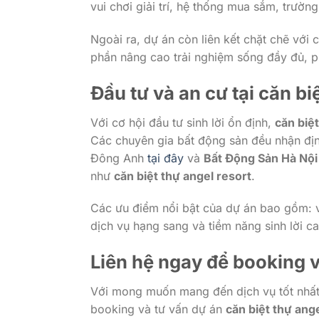
vui chơi giải trí, hệ thống mua sắm, trườ
Ngoài ra, dự án còn liên kết chặt chẽ với 
phần nâng cao trải nghiệm sống đầy đủ, 
Đầu tư và an cư tại
căn biệ
Với cơ hội đầu tư sinh lời ổn định,
căn biệt
Các chuyên gia bất động sản đều nhận địn
Đông Anh
tại đây
và
Bất Động Sản Hà Nội
như
căn biệt thự angel resort
.
Các ưu điểm nổi bật của dự án bao gồm: vị 
dịch vụ hạng sang và tiềm năng sinh lời c
Liên hệ ngay để booking 
Với mong muốn mang đến dịch vụ tốt nhất 
booking và tư vấn dự án
căn biệt thự ang