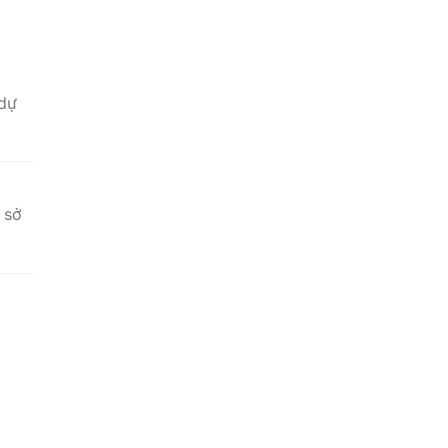
 dự
 sở