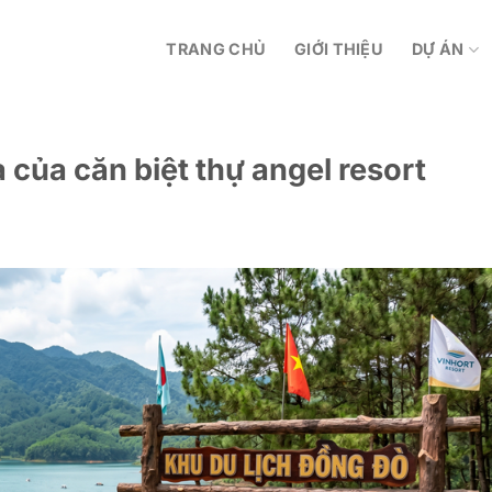
TRANG CHỦ
GIỚI THIỆU
DỰ ÁN
 của căn biệt thự angel resort