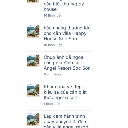
căn biệt thự happy
house
16
Bình luận
hách hàng thượng lưu
cho căn villa Happy
House Sóc Sơn
19
Bình luận
Chụp ảnh dã ngoại
cùng gia đình tại
Angel Resort Sóc Sơn
6
Bình luận
Khám phá vẻ đẹp
kiêu sa của căn biệt
thự angel resort
1
Bình luận
Lắp cam hành trình
quay chuyến đi đến
căn villa angel resort