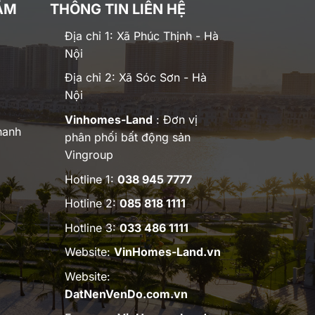
ĂM
THÔNG TIN LIÊN HỆ
Địa chỉ 1: Xã Phúc Thịnh - Hà
Nội
Địa chỉ 2: Xã Sóc Sơn - Hà
Nội
Vinhomes-Land
: Đơn vị
hanh
phân phối bất động sản
Vingroup
Hotline 1:
038 945 7777
Hotline 2:
085 818 1111
Hotline 3:
033 486 1111
Website:
VinHomes-Land.vn
Website:
DatNenVenDo.com.vn