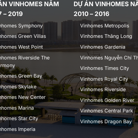
ÁN VINHOMES NĂM
DỰ ÁN VINHOMES N
7 – 2019
2010 – 2016
nhomes Symphony
Vinhomes Metropolis
nhomes Green Villas
Vinhomes Thăng Long
nhomes West Point
Vinhomes Gardenia
nhomes Riverside The
Vinhomes Nguyễn Chí T
rmony
Vinhomes Times City
nhomes Green Bay
Vinhomes Royal City
nhomes Skylake
Vinhomes Riverside
nhomes New Center
Vinhomes Golden River
nhomes Marina
Vinhomes Central Park
nhomes Star City
Vinhomes Dragon Bay
nhomes Imperia