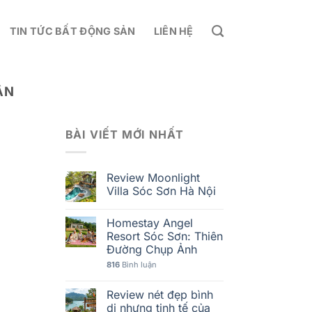
TIN TỨC BẤT ĐỘNG SẢN
LIÊN HỆ
ẬN
BÀI VIẾT MỚI NHẤT
Review Moonlight
Villa Sóc Sơn Hà Nội
Homestay Angel
Resort Sóc Sơn: Thiên
Đường Chụp Ảnh
816
Bình luận
Review nét đẹp bình
dị nhưng tinh tế của