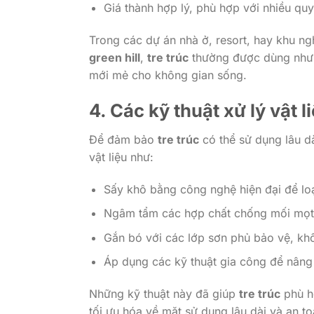
Giá thành hợp lý, phù hợp với nhiều qu
Trong các dự án nhà ở, resort, hay khu n
green hill
,
tre trúc
thường được dùng như m
mới mẻ cho không gian sống.
4. Các kỹ thuật xử lý vật l
Để đảm bảo
tre trúc
có thể sử dụng lâu d
vật liệu như:
Sấy khô bằng công nghệ hiện đại để lo
Ngâm tẩm các hợp chất chống mối mọt,
Gắn bó với các lớp sơn phủ bảo vệ, kh
Áp dụng các kỹ thuật gia công để nâng 
Những kỹ thuật này đã giúp
tre trúc
phù h
tối ưu hóa về mặt sử dụng lâu dài và an to