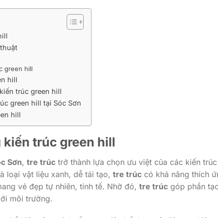
ill
 thuật
c green hill
n hill
kiến trúc green hill
úc green hill tại Sóc Sơn
en hill
g
kiến trúc green hill
c Sơn
,
tre trúc
trở thành lựa chọn ưu việt của các kiến trúc
Là loại vật liệu xanh, dễ tái tạo,
tre trúc
có khả năng thích ứ
 mang vẻ đẹp tự nhiên, tinh tế. Nhờ đó,
tre trúc
góp phần tạ
ới môi trường.