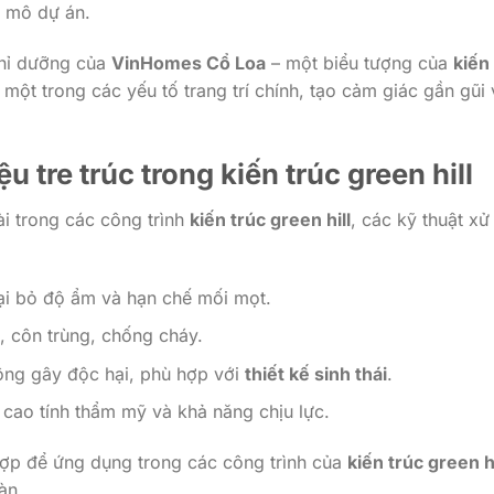
y mô dự án.
ghỉ dưỡng của
VinHomes Cổ Loa
– một biểu tượng của
kiến
ột trong các yếu tố trang trí chính, tạo cảm giác gần gũi 
iệu
tre trúc
trong
kiến trúc green hill
ài trong các công trình
kiến trúc green hill
, các kỹ thuật xử 
ại bỏ độ ẩm và hạn chế mối mọt.
 côn trùng, chống cháy.
ông gây độc hại, phù hợp với
thiết kế sinh thái
.
cao tính thẩm mỹ và khả năng chịu lực.
ợp để ứng dụng trong các công trình của
kiến trúc green hi
àn.