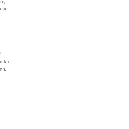
này,
 các
ể
 lại
nh.