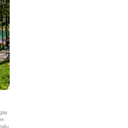
ngày
ẩm
biểu