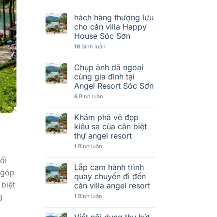
hách hàng thượng lưu
cho căn villa Happy
House Sóc Sơn
19
Bình luận
Chụp ảnh dã ngoại
cùng gia đình tại
Angel Resort Sóc Sơn
6
Bình luận
Khám phá vẻ đẹp
kiêu sa của căn biệt
thự angel resort
1
Bình luận
ổi
Lắp cam hành trình
 góp
quay chuyến đi đến
 biệt
căn villa angel resort
g
1
Bình luận
Viết nội dung thu hút