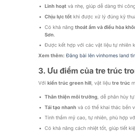
Linh hoạt
và nhẹ, giúp dễ dàng thi côn
Chịu lực tốt
khi được xử lý đúng kỹ thuậ
Có khả năng
thoát ẩm và điều hòa khô
Sơn
.
Được kết hợp với các vật liệu tự nhiên
Xem thêm:
Đăng bài lên vinhomes land tì
3. Ưu điểm của
tre trúc
tr
Với
kiến trúc green hill
, vật liệu
tre trúc
ma
Thân thiện môi trường
, dễ phân hủy tự
Tái tạo nhanh
và có thể khai thác bền 
Tính thẩm mỹ cao, tự nhiên, phù hợp v
Có khả năng cách nhiệt tốt, giúp tiết k