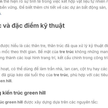
ơn
thể hiện rõ sự tinh tế trong việc kết hợp vật liệu tự nhiên 
bền vững. Để biết thêm chi tiết về các dự án bất động sản,
n
.
c
và đặc điểm kỹ thuật
ược hiểu là các thân tre, thân trúc đã qua xử lý kỹ thuật đ
 mốc theo thời gian. Bề mặt của
tre trúc
không những mang
 thành các loại hình trang trí, kết cấu chính trong công trì
hoạt, có thể dùng để làm trần nhà, lan can, cột trụ hay các
lý đã giúp kéo dài tuổi thọ của
tre trúc
, phù hợp với các tiêu
en hill
.
g
kiến trúc green hill
úc green hill
được xây dựng dựa trên các nguyên tắc: