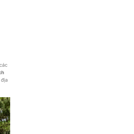
 các
ch
 địa