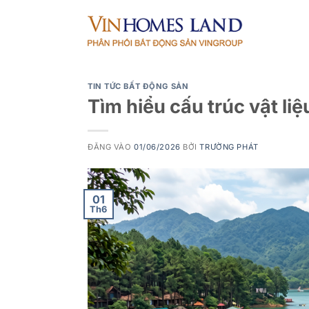
Bỏ
qua
nội
dung
TIN TỨC BẤT ĐỘNG SẢN
Tìm hiểu cấu trúc vật liệu
ĐĂNG VÀO
01/06/2026
BỞI
TRƯỜNG PHÁT
01
Th6