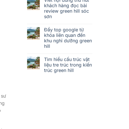
khách hàng đọc bài
review green hill sóc
sơn
Đẩy top google từ
khóa liên quan đến
khu nghỉ dưỡng green
hill
Tìm hiểu cấu trúc vật
liệu tre trúc trong kiến
trúc green hill
 sư
ng
o