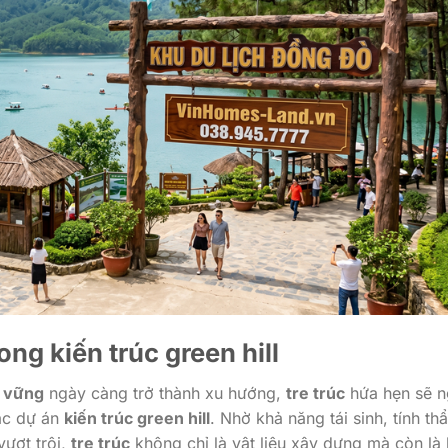
rong
kiến trúc green hill
 vững
ngày càng trở thành xu hướng,
tre trúc
hứa hẹn sẽ 
ác dự án
kiến trúc green hill
. Nhờ khả năng tái sinh, tính th
vượt trội,
tre trúc
không chỉ là vật liệu xây dựng mà còn là 