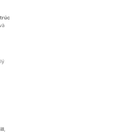
 trúc
và
lý
ll
,