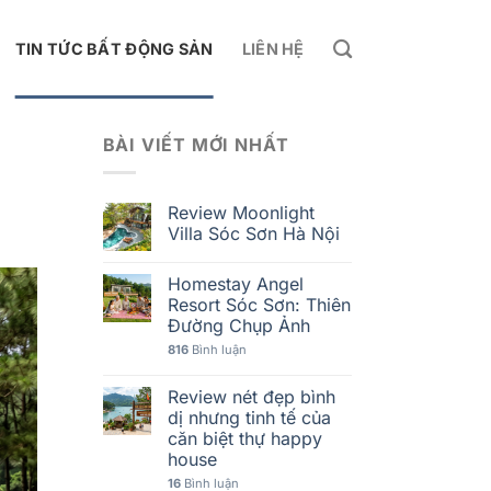
TIN TỨC BẤT ĐỘNG SẢN
LIÊN HỆ
BÀI VIẾT MỚI NHẤT
Review Moonlight
Villa Sóc Sơn Hà Nội
Homestay Angel
Resort Sóc Sơn: Thiên
Đường Chụp Ảnh
816
Bình luận
Review nét đẹp bình
dị nhưng tinh tế của
căn biệt thự happy
house
16
Bình luận