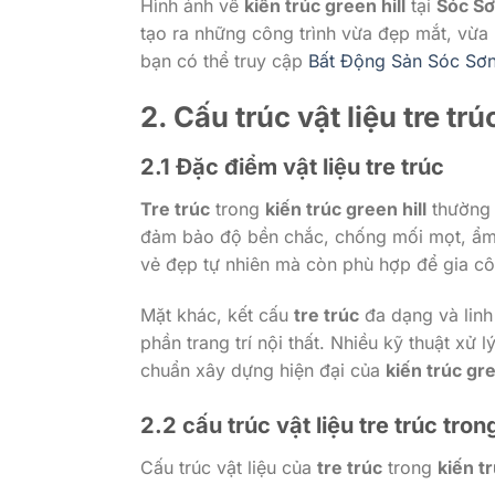
Hình ảnh về
kiến trúc green hill
tại
Sóc S
tạo ra những công trình vừa đẹp mắt, vừa 
bạn có thể truy cập
Bất Động Sản Sóc Sơ
2. Cấu trúc vật liệu
tre trú
2.1 Đặc điểm vật liệu
tre trúc
Tre trúc
trong
kiến trúc green hill
thường đ
đảm bảo độ bền chắc, chống mối mọt, ẩm
vẻ đẹp tự nhiên mà còn phù hợp để gia công
Mặt khác, kết cấu
tre trúc
đa dạng và linh 
phần trang trí nội thất. Nhiều kỹ thuật xử 
chuẩn xây dựng hiện đại của
kiến trúc gre
2.2 cấu trúc vật liệu
tre trúc
tron
Cấu trúc vật liệu của
tre trúc
trong
kiến tr