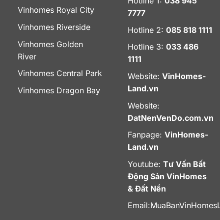
Hotline 1:
038 945
Vinhomes Royal City
7777
Vinhomes Riverside
Hotline 2:
085 818 1111
Vinhomes Golden
Hotline 3:
033 486
River
1111
Vinhomes Central Park
Website:
VinHomes-
Land.vn
Vinhomes Dragon Bay
Website:
DatNenVenDo.com.vn
Fanpage:
VinHomes-
Land.vn
Youtube:
Tư Vấn Bất
Động Sản VinHomes
& Đất Nền
Email:
MuaBanVinHomes