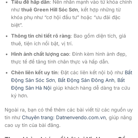
Tiêu đề hấp dẫn
: Nên nhấn mạnh vào từ khóa chính
như
thuê Green Hill Sóc Sơn
, kết hợp những từ
khóa phụ như “cơ hội đầu tư” hoặc “ưu đãi đặc
biệt”.
Thông tin chi tiết rõ ràng
: Bao gồm diện tích, giá
thuê, tiện ích nổi bật, vị trí.
Hình ảnh chất lượng cao
: Đính kèm hình ảnh đẹp,
thực tế để tăng tính chân thực và hấp dẫn.
Chèn liên kết uy tín
: Đặt các liên kết nội bộ như
Bất
Động Sản Sóc Sơn
,
Bất Động Sản Đông Anh
,
Bất
Động Sản Hà Nội
giúp khách hàng dễ dàng tra cứu
ký hơn.
Ngoài ra, bạn có thể thêm các bài viết từ các nguồn uy
tín như
Chuyên trang: Datnenvendo.com.vn
, giúp nâng
cao uy tín của bài đăng.