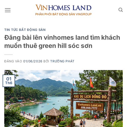
Bỏ
qua
nội
dung
TIN TỨC BẤT ĐỘNG SẢN
Đăng bài lên vinhomes land tìm khách
muốn thuê green hill sóc sơn
ĐĂNG VÀO
01/06/2026
BỞI
TRƯỜNG PHÁT
01
Th6