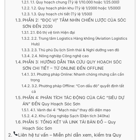
1.1. Quy hoạch chung (Tỷ lệ 1/10.000 hoặc 1/25.000)
1.2. Quy hoạch phân khu (Tỷ lệ 1/2000 hoặc 1/5000)
1.3. Quy hoạch chi tiết (Tỷ lệ 1/500)
PHẦN 2: “ĐỌC VỊ” TẦM NHÌN CHIẾN LƯỢC CỦA SÓC
SƠN ĐẾN 2030
2.1. Đô thị vệ tinh Hiện đại
2.2. Trung tâm Logistics Hàng không (Aviation Logistics
Hub)
2.3. Thủ phủ Du lịch Sinh thái & Nghỉ dưỡng ven đô
2.4. Nông nghiệp Công nghệ cao
PHẦN 3: HƯỚNG DẪN TRA CỨU QUY HOẠCH SÓC
SƠN CHI TIẾT – TỪ ONLINE ĐẾN OFFLINE
3.1. Phương pháp Online: Nhanh chóng nhưng cần cẩn
trọng
3.2. Phương pháp Offline: “Con dấu đỏ” quyết định tất
cả
PHẦN 4: PHÂN TÍCH TÁC ĐỘNG CỦA CÁC “SIÊU DỰ
ÁN” ĐẾN Quy Hoạch Sóc Sơn
4.1. Vành đai 4: “Mạch máu” thay đổi diện mạo
4.2. Khu Công nghiệp Sạch (Diện tích 340ha)
PHẦN 5: TỔNG KẾT VÀ LINK TẢI BẢN ĐỒ – Quy
Hoạch Sóc Sơn
Liên hệ tư vấn – Miễn phí dẫn xem, kiểm tra Quy