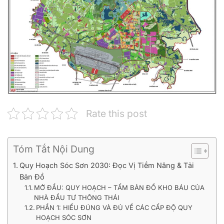
Rate this post
Tóm Tắt Nội Dung
Quy Hoạch Sóc Sơn 2030: Đọc Vị Tiềm Năng & Tải
Bản Đồ
MỞ ĐẦU: QUY HOẠCH – TẤM BẢN ĐỒ KHO BÁU CỦA
NHÀ ĐẦU TƯ THÔNG THÁI
PHẦN 1: HIỂU ĐÚNG VÀ ĐỦ VỀ CÁC CẤP ĐỘ QUY
HOẠCH SÓC SƠN