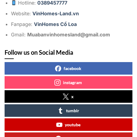
Hotline:
0389457777
Website:
VinHomes-Land.vn
Fanpage:
VinHomes Cổ Loa
Gmail:
Muabanvinhomesland@gmail.com
Follow us on Social Media
facebook
instagram
x
tumblr
youtube