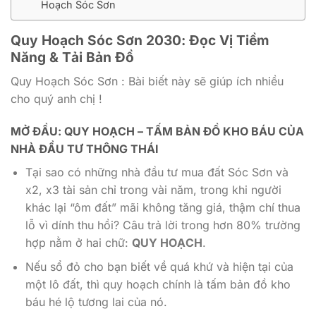
Hoạch Sóc Sơn
Quy Hoạch Sóc Sơn 2030: Đọc Vị Tiềm
Năng & Tải Bản Đồ
Quy Hoạch Sóc Sơn : Bài biết này sẽ giúp ích nhiều
cho quý anh chị !
MỞ ĐẦU: QUY HOẠCH – TẤM BẢN ĐỒ KHO BÁU CỦA
NHÀ ĐẦU TƯ THÔNG THÁI
Tại sao có những nhà đầu tư mua đất Sóc Sơn và
x2, x3 tài sản chỉ trong vài năm, trong khi người
khác lại “ôm đất” mãi không tăng giá, thậm chí thua
lỗ vì dính thu hồi? Câu trả lời trong hơn 80% trường
hợp nằm ở hai chữ:
QUY HOẠCH
.
Nếu sổ đỏ cho bạn biết về quá khứ và hiện tại của
một lô đất, thì quy hoạch chính là tấm bản đồ kho
báu hé lộ tương lai của nó.