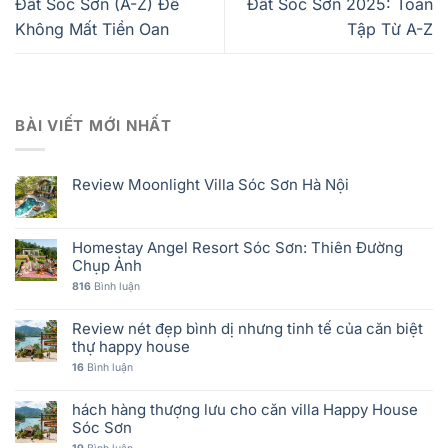
Đất Sóc Sơn (A-Z) Để
Đất Sóc Sơn 2025: Toàn
Không Mất Tiền Oan
Tập Từ A-Z
BÀI VIẾT MỚI NHẤT
Review Moonlight Villa Sóc Sơn Hà Nội
Homestay Angel Resort Sóc Sơn: Thiên Đường
Chụp Ảnh
816
Bình luận
Review nét đẹp bình dị nhưng tinh tế của căn biệt
thự happy house
16
Bình luận
hách hàng thượng lưu cho căn villa Happy House
Sóc Sơn