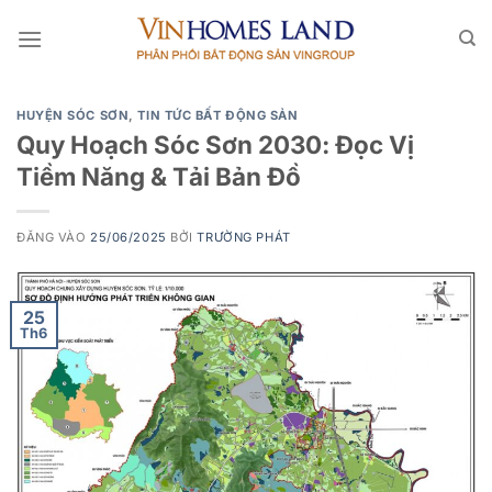
Bỏ
qua
nội
dung
HUYỆN SÓC SƠN
,
TIN TỨC BẤT ĐỘNG SẢN
Quy Hoạch Sóc Sơn 2030: Đọc Vị
Tiềm Năng & Tải Bản Đồ
ĐĂNG VÀO
25/06/2025
BỞI
TRƯỜNG PHÁT
25
Th6