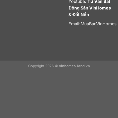
Youtube:
Tư Vấn Bất
Động Sản VinHomes
& Đất Nền
Email:
MuaBanVinHomes
Copyright 2026 ©
vinhomes-land.vn