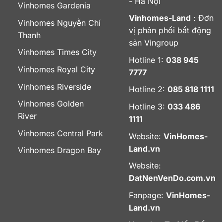
- Hà Nội
Vinhomes Gardenia
Vinhomes-Land
: Đơn
Vinhomes Nguyễn Chí
vị phân phối bất động
Thanh
sản Vingroup
Vinhomes Times City
Hotline 1:
038 945
Vinhomes Royal City
7777
Vinhomes Riverside
Hotline 2:
085 818 1111
Vinhomes Golden
Hotline 3:
033 486
River
1111
Vinhomes Central Park
Website:
VinHomes-
Land.vn
Vinhomes Dragon Bay
Website:
DatNenVenDo.com.vn
Fanpage:
VinHomes-
Land.vn