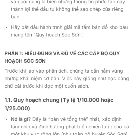
và cuối cùng là biến những thông tin phức tạp này
thành lợi thế đầu tư không thể sao chép của riêng
bạn.
Hãy bắt đầu hành trình giải mã tấm bản đồ kho báu
mang tên “Quy hoạch Sóc Sơn”.
PHẦN 1: HIỂU ĐÚNG VÀ ĐỦ VỀ CÁC CẤP ĐỘ QUY
HOẠCH SÓC SƠN
Trước khi lao vào phân tích, chúng ta cần nắm vững
những khái niệm cơ bản. Việc này giống như học bảng
chữ cái trước khi đọc một cuốn sách.
1.1. Quy hoạch chung (Tỷ lệ 1/10.000 hoặc
1/25.000)
Nó là gì?
Đây là “bản vẽ tổng thể” nhất, xác định
tầm nhìn và định hướng phát triển chiến lược cho cả
một khu vực rộng lớn (như toàn bộ huyện Sóc Sơn)