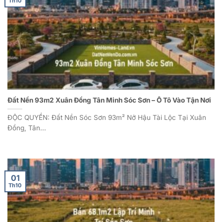
Th10
Đất Nền 93m2 Xuân Đồng Tân Minh Sóc Sơn – Ô Tô Vào Tận Nơi
ĐỘC QUYỀN: Đất Nền Sóc Sơn 93m² Nở Hậu Tài Lộc Tại Xuân
Đồng, Tân...
01
Th10