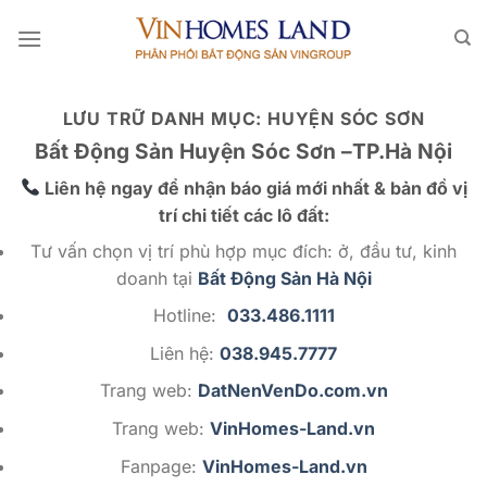
Bỏ
qua
nội
dung
LƯU TRỮ DANH MỤC:
HUYỆN SÓC SƠN
Bất Động Sản Huyện Sóc Sơn –TP.Hà Nội
Liên hệ ngay để nhận báo giá mới nhất & bản đồ vị
trí chi tiết các lô đất:
Tư vấn chọn vị trí phù hợp mục đích: ở, đầu tư, kinh
doanh tại
Bất Động Sản Hà Nội
Hotline:
033.486.1111
Liên hệ:
038.945.7777
Trang web:
DatNenVenDo.com.vn
Trang web:
VinHomes-Land.vn
Fanpage:
VinHomes-Land.vn