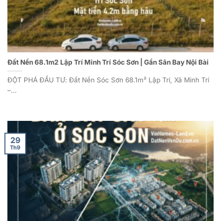
Đất Nền 68.1m2 Lập Trí Minh Trí Sóc Sơn | Gần Sân Bay Nội Bài
ĐỘT PHÁ ĐẦU TƯ: Đất Nền Sóc Sơn 68.1m² Lập Trí, Xã Minh Trí
–...
29
Th9