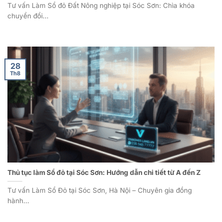
Tư vấn Làm Sổ đỏ Đất Nông nghiệp tại Sóc Sơn: Chìa khóa
chuyển đổi...
28
Th8
Thủ tục làm Sổ đỏ tại Sóc Sơn: Hướng dẫn chi tiết từ A đến Z
Tư vấn Làm Sổ Đỏ tại Sóc Sơn, Hà Nội – Chuyên gia đồng
hành...