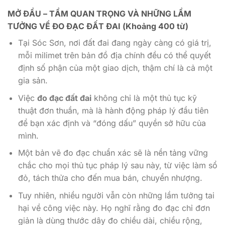
MỞ ĐẦU – TẦM QUAN TRỌNG VÀ NHỮNG LẦM
TƯỞNG VỀ ĐO ĐẠC ĐẤT ĐAI (Khoảng 400 từ)
Tại Sóc Sơn, nơi đất đai đang ngày càng có giá trị,
mỗi milimet trên bản đồ địa chính đều có thể quyết
định số phận của một giao dịch, thậm chí là cả một
gia sản.
Việc
đo đạc đất đai
không chỉ là một thủ tục kỹ
thuật đơn thuần, mà là hành động pháp lý đầu tiên
để bạn xác định và “đóng dấu” quyền sở hữu của
mình.
Một bản vẽ đo đạc chuẩn xác sẽ là nền tảng vững
chắc cho mọi thủ tục pháp lý sau này, từ việc làm sổ
đỏ, tách thửa cho đến mua bán, chuyển nhượng.
Tuy nhiên, nhiều người vẫn còn những lầm tưởng tai
hại về công việc này. Họ nghĩ rằng đo đạc chỉ đơn
giản là dùng thước dây đo chiều dài, chiều rộng,