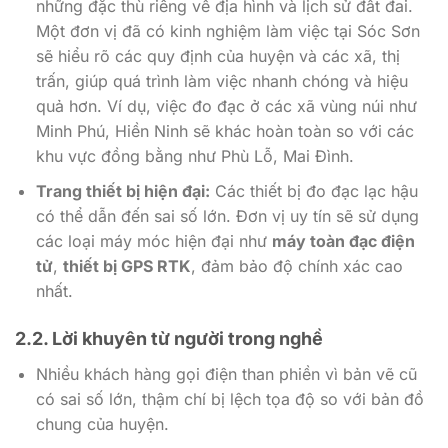
những đặc thù riêng về địa hình và lịch sử đất đai.
Một đơn vị đã có kinh nghiệm làm việc tại Sóc Sơn
sẽ hiểu rõ các quy định của huyện và các xã, thị
trấn, giúp quá trình làm việc nhanh chóng và hiệu
quả hơn. Ví dụ, việc đo đạc ở các xã vùng núi như
Minh Phú, Hiền Ninh sẽ khác hoàn toàn so với các
khu vực đồng bằng như Phù Lỗ, Mai Đình.
Trang thiết bị hiện đại:
Các thiết bị đo đạc lạc hậu
có thể dẫn đến sai số lớn. Đơn vị uy tín sẽ sử dụng
các loại máy móc hiện đại như
máy toàn đạc điện
tử
,
thiết bị GPS RTK
, đảm bảo độ chính xác cao
nhất.
2.2. Lời khuyên từ người trong nghề
Nhiều khách hàng gọi điện than phiền vì bản vẽ cũ
có sai số lớn, thậm chí bị lệch tọa độ so với bản đồ
chung của huyện.