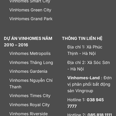
Vinhomes Smart City
VinHomes Green City
VinHomes Grand Park
DỰ ÁN VINHOMES NĂM
THÔNG TIN LIÊN HỆ
2010 – 2016
Địa chỉ 1: Xã Phúc
Vinhomes Metropolis
Thịnh - Hà Nội
Vinhomes Thăng Long
Địa chỉ 2: Xã Sóc Sơn
- Hà Nội
Vinhomes Gardenia
Vinhomes-Land
: Đơn
Vinhomes Nguyễn Chí
vị phân phối bất động
Thanh
sản Vingroup
Vinhomes Times City
Hotline 1:
038 945
Vinhomes Royal City
7777
Vinhomes Riverside
Hotline 2:
085 818 1111