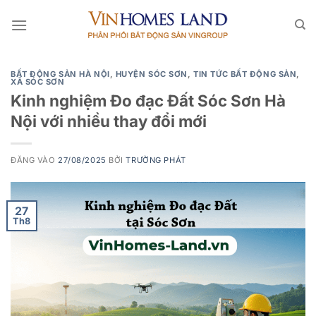
Bỏ
qua
nội
dung
BẤT ĐỘNG SẢN HÀ NỘI
,
HUYỆN SÓC SƠN
,
TIN TỨC BẤT ĐỘNG SẢN
,
XÃ SÓC SƠN
Kinh nghiệm Đo đạc Đất Sóc Sơn Hà
Nội với nhiều thay đổi mới
ĐĂNG VÀO
27/08/2025
BỞI
TRƯỜNG PHÁT
27
Th8