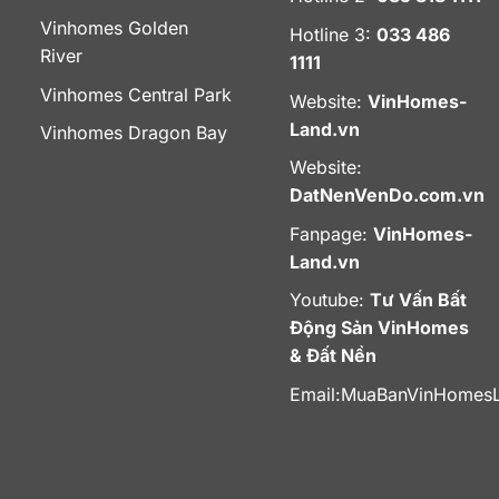
Vinhomes Golden
Hotline 3:
033 486
River
1111
Vinhomes Central Park
Website:
VinHomes-
Land.vn
Vinhomes Dragon Bay
Website:
DatNenVenDo.com.vn
Fanpage:
VinHomes-
Land.vn
Youtube:
Tư Vấn Bất
Động Sản VinHomes
& Đất Nền
Email:
MuaBanVinHomes