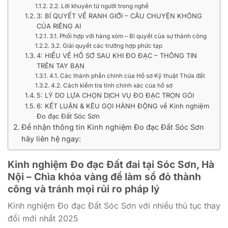
2.2. Lời khuyên từ người trong nghề
3: BÍ QUYẾT VỀ RANH GIỚI – CÂU CHUYỆN KHÔNG
CỦA RIÊNG AI
3.1. Phối hợp với hàng xóm – Bí quyết của sự thành công
3.2. Giải quyết các trường hợp phức tạp
4: HIỂU VỀ HỒ SƠ SAU KHI ĐO ĐẠC – THÔNG TIN
TRÊN TAY BẠN
4.1. Các thành phần chính của Hồ sơ Kỹ thuật Thửa đất
4.2. Cách kiểm tra tính chính xác của hồ sơ
5: LÝ DO LỰA CHỌN DỊCH VỤ ĐO ĐẠC TRỌN GÓI
6: KẾT LUẬN & KÊU GỌI HÀNH ĐỘNG về Kinh nghiệm
Đo đạc Đất Sóc Sơn
Để nhận thông tin Kinh nghiệm Đo đạc Đất Sóc Sơn
hãy liên hệ ngay:
Kinh nghiệm Đo đạc Đất đai tại Sóc Sơn, Hà
Nội – Chìa khóa vàng để làm sổ đỏ thành
công và tránh mọi rủi ro pháp lý
Kinh nghiệm Đo đạc Đất Sóc Sơn với nhiều thủ tục thay
đổi mới nhất 2025