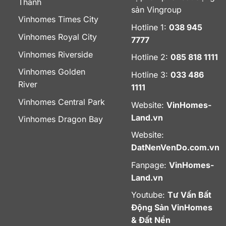
Thanh
sản Vingroup
Vinhomes Times City
Hotline 1:
038 945
Vinhomes Royal City
7777
Vinhomes Riverside
Hotline 2:
085 818 1111
Vinhomes Golden
Hotline 3:
033 486
River
1111
Vinhomes Central Park
Website:
VinHomes-
Land.vn
Vinhomes Dragon Bay
Website:
DatNenVenDo.com.vn
Fanpage:
VinHomes-
Land.vn
Youtube:
Tư Vấn Bất
Động Sản VinHomes
& Đất Nền