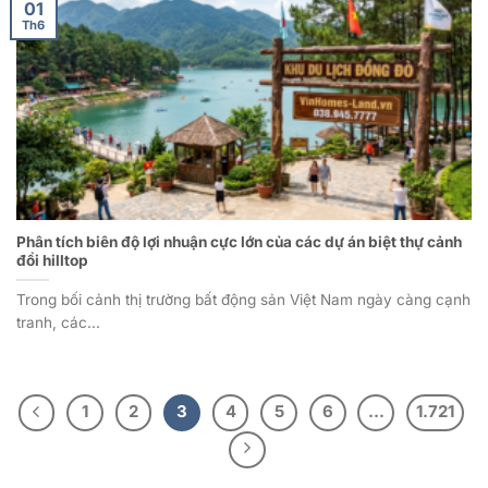
01
Th6
Phân tích biên độ lợi nhuận cực lớn của các dự án biệt thự cảnh
đồi hilltop
Trong bối cảnh thị trường bất động sản Việt Nam ngày càng cạnh
tranh, các...
1
2
3
4
5
6
…
1.721