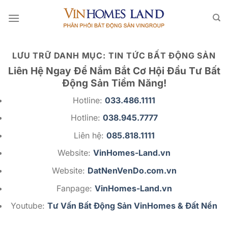
Bỏ
qua
nội
dung
LƯU TRỮ DANH MỤC:
TIN TỨC BẤT ĐỘNG SẢN
Liên Hệ Ngay Để Nắm Bắt Cơ Hội Đầu Tư Bất
Động Sản Tiềm Năng!
Hotline:
033.486.1111
Hotline:
038.945.7777
Liên hệ:
085.818.1111
Website:
VinHomes-Land.vn
Website:
DatNenVenDo.com.vn
Fanpage:
VinHomes-Land.vn
Youtube:
Tư Vấn Bất Động Sản VinHomes & Đất Nền