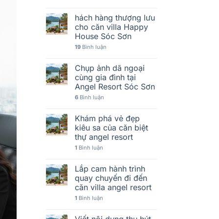
hách hàng thượng lưu
cho căn villa Happy
House Sóc Sơn
19
Bình luận
Chụp ảnh dã ngoại
cùng gia đình tại
Angel Resort Sóc Sơn
6
Bình luận
Khám phá vẻ đẹp
kiêu sa của căn biệt
thự angel resort
1
Bình luận
Lắp cam hành trình
quay chuyến đi đến
căn villa angel resort
1
Bình luận
Viết nội dung thu hút