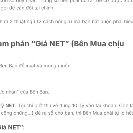
on số duy nhất: “Tổng số tiền phải bỏ ra” để có được Sổ 
ói để cân đối tài chính.
nh ra 2 thuật ngữ (2 cách nói giá) mà bạn bắt buộc phải hiểu
 Đàm phán “Giá NET” (Bên Mua chịu
o Bên Bán đề xuất và mong muốn.
Thực nhận” của Bên Bán.
Tỷ NET
. Tôi chỉ biết thu về đúng 10 Tỷ vào tài khoản. Còn t
 công chứng…) để ra sổ cho bạn, thì Bên Mua phải tự lo hết
Giá NET”: