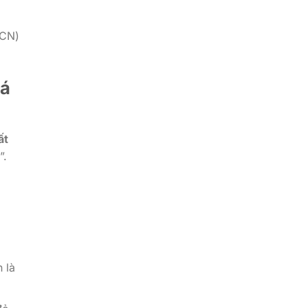
NCN)
iá
ất
”.
 là