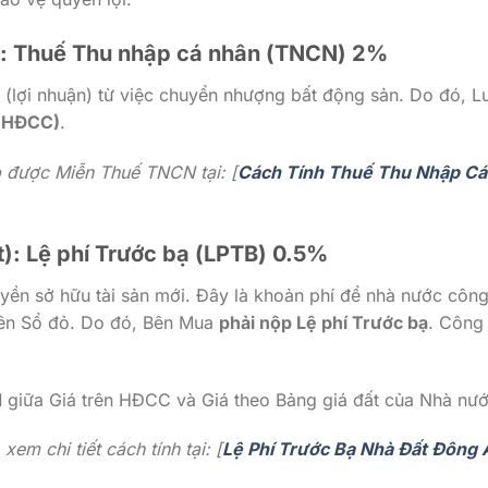
t): Thuế Thu nhập cá nhân (TNCN) 2%
p (lợi nhuận) từ việc chuyển nhượng bất động sản. Do đó, L
n HĐCC)
.
p được Miễn Thuế TNCN tại: [
Cách Tính Thuế Thu Nhập Cá
t): Lệ phí Trước bạ (LPTB) 0.5%
yền sở hữu tài sản mới. Đây là khoản phí để nhà nước côn
lên Sổ đỏ. Do đó, Bên Mua
phải nộp Lệ phí Trước bạ
. Công
N
giữa Giá trên HĐCC và Giá theo Bảng giá đất của Nhà nướ
em chi tiết cách tính tại: [
Lệ Phí Trước Bạ Nhà Đất Đông