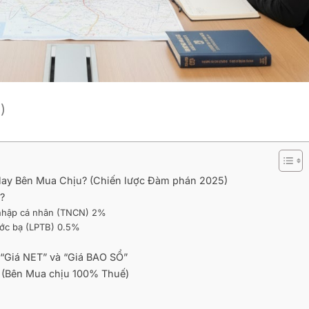
)
ay Bên Mua Chịu? (Chiến lược Đàm phán 2025)
o?
u nhập cá nhân (TNCN) 2%
ước bạ (LPTB) 0.5%
 “Giá NET” và “Giá BAO SỔ”
” (Bên Mua chịu 100% Thuế)