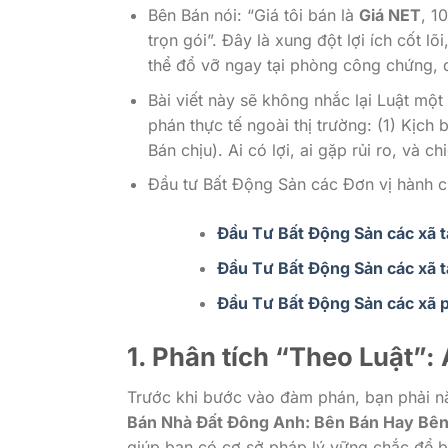
Bên Bán nói: “Giá tôi bán là
Giá NET
, 1
trọn gói”. Đây là xung đột lợi ích cốt 
thể đổ vỡ ngay tại phòng công chứng, d
Bài viết này sẽ không nhắc lại Luật một
phán thực tế ngoài thị trường: (1) Kịch
Bán chịu). Ai có lợi, ai gặp rủi ro, và c
Đầu tư Bất Động Sản các Đơn vị hành 
Đầu Tư Bất Động Sản các xã 
Đầu Tư Bất Động Sản các xã t
Đầu Tư Bất Động Sản các xã p
1. Phân tích “Theo Luật”: 
Trước khi bước vào đàm phán, bạn phải nắ
Bán Nhà Đất Đông Anh: Bên Bán Hay Bê
giúp bạn có cơ sở pháp lý vững chắc để b