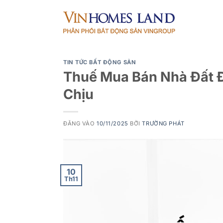
Bỏ
qua
nội
dung
TIN TỨC BẤT ĐỘNG SẢN
Thuế Mua Bán Nhà Đất 
Chịu
ĐĂNG VÀO
10/11/2025
BỞI
TRƯỜNG PHÁT
10
Th11