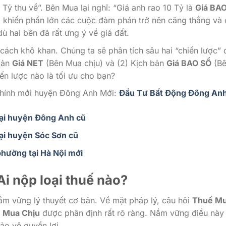
0 Tỷ thu về”. Bên Mua lại nghĩ: “Giá anh rao 10 Tỷ là
Giá BA
lõi, khiến phần lớn các cuộc đàm phán trở nên căng thẳng và
ù hai bên đã rất ưng ý về giá đất.
 cách khô khan. Chúng ta sẽ phân tích sâu hai “chiến lược”
 bản
Giá NET
(Bên Mua chịu) và (2) Kịch bản
Giá BAO SỔ
(B
hiến lược nào là tối ưu cho bạn?
chính mới huyện Đông Anh Mới:
Đầu Tư Bất Động Đông An
tại huyện Đông Anh cũ
ại huyện Sóc Sơn cũ
hường tại Hà Nội mới
Ai nộp loại thuế nào?
m vững lý thuyết cơ bản. Về mặt pháp lý, câu hỏi
Thuế M
n Mua Chịu
được phân định rất rõ ràng. Nắm vững điều này
ảo vệ quyền lợi.