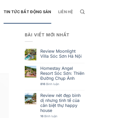
TIN TỨC BẤT ĐỘNG SẢN
LIÊN HỆ
BÀI VIẾT MỚI NHẤT
Review Moonlight
Villa Sóc Sơn Hà Nội
Homestay Angel
Resort Sóc Sơn: Thiên
Đường Chụp Ảnh
816
Bình luận
Review nét đẹp bình
dị nhưng tinh tế của
căn biệt thự happy
house
16
Bình luận