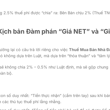
ng 2.5% thuế phí được “chia” ra: Bên Bán chịu 2% (Thuế T
2 Kịch bản Đàm phán “Giá NET” và “G
ường lại có câu trả lời riêng cho việc
Thuế Mua Bán Nhà Đ
Nó không dựa trên Luật, mà dựa trên “thỏa thuận” và “tâm lý
 sẽ không chia 2% – 0.5% như Luật định, mà sẽ gộp chung
oàn bộ.
n số duy nhất: “Tiền thực nhận” (cầm trên tay) sau khi bán
các thủ tục thuế phí lằng nhằng.