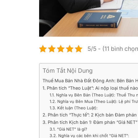
5/5 - (11 bình chọn
Tóm Tắt Nội Dung
Thuế Mua Bán Nhà Đất Đông Anh: Bên Bán H
1. Phân tích “Theo Luật”: Ai nộp loại thuế nà
1.1. Nghĩa vụ Bên Bán (Theo Luật): Thuế Th
1.2. Nghĩa vụ Bên Mua (Theo Luật): Lệ phí Tr
1.3. Kết luận (Theo Luật):
2. Phân tích “Thực tế”: 2 Kịch bản Đàm phán
3. Phân tích Kịch bản 1: Đàm phán “Giá NET
3.1. “Giá NET” là gì?
3.2. Nghĩa vụ các bên khi chốt “Giá NET”: