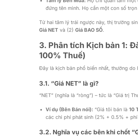
Tâm lý Bên Mua:
Họ chỉ quan tâm một c
đứng tên mình. Họ cần một con số trọn g
Từ hai tâm lý trái ngược này, thị trường si
Giá NET
và (2)
Giá BAO SỔ
.
3. Phân tích Kịch bản 1:
100% Thuế)
Đây là kịch bản phổ biến nhất, thường d
3.1. “Giá NET” là gì?
“NET” (nghĩa là “ròng”) – tức là “Giá trị 
Ví dụ (Bên Bán nói):
“Giá tôi bán là
10 
các chi phí phát sinh (2% + 0.5% + phí
3.2. Nghĩa vụ các bên khi chốt “