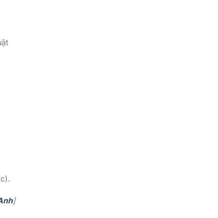
uật
g
c).
 Anh
]