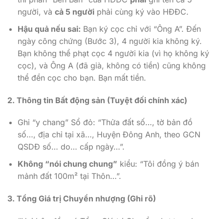
người, và
cả 5 người
phải cùng ký vào HĐĐC.
Hậu quả nếu sai:
Bạn ký cọc chỉ với “Ông A”. Đến
ngày công chứng (Bước 3), 4 người kia không ký.
Bạn không thể phạt cọc 4 người kia (vì họ không ký
cọc), và Ông A (đã già, không có tiền) cũng không
thể đền cọc cho bạn. Bạn mất tiền.
2. Thông tin Bất động sản (Tuyệt đối chính xác)
Ghi “y chang” Sổ đỏ: “Thửa đất số…, tờ bản đồ
số…, địa chỉ tại xã…, Huyện Đông Anh, theo GCN
QSDĐ số… do… cấp ngày…”.
Không “nói chung chung”
kiểu: “Tôi đồng ý bán
mảnh đất 100m² tại Thôn…”.
3. Tổng Giá trị Chuyển nhượng (Ghi rõ)