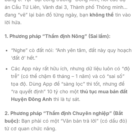
án Cầu Tứ Liên, Vành đai 3, Thành phố Thông minh…
đang “vẽ” lại bản đồ từng ngày, bạn
không thể
tin vào
lời hứa.
1. Phương pháp “Thẩm định Nông” (Sai lầm):
“Nghe” cò đất nói: “Anh yên tâm, đất này quy hoạch
‘đất ở’ hết.”
Các App này rất hữu ích, nhưng dữ liệu luôn có “độ
trễ” (có thể chậm 6 tháng – 1 năm) và có “sai số”
tọa độ. Dùng App để “sàng lọc” thì tốt, nhưng để
“ra quyết định” 10 tỷ cho một
thủ tục mua bán đất
Huyện Đông Anh
thì là tự sát.
2. Phương pháp “Thẩm định Chuyên nghiệp” (Bắt
buộc):
Bạn phải có một “Văn bản trả lời” (có dấu đỏ)
từ cơ quan chức năng.