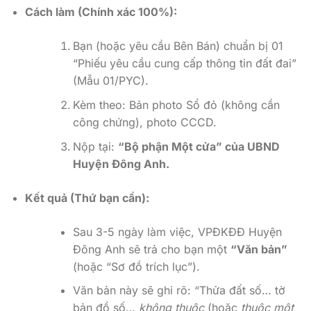
Cách làm (Chính xác 100%):
Bạn (hoặc yêu cầu Bên Bán) chuẩn bị 01
“Phiếu yêu cầu cung cấp thông tin đất đai”
(Mẫu 01/PYC).
Kèm theo: Bản photo Sổ đỏ (không cần
công chứng), photo CCCD.
Nộp tại:
“Bộ phận Một cửa” của UBND
Huyện Đông Anh.
Kết quả (Thứ bạn cần):
Sau 3-5 ngày làm việc, VPĐKĐĐ Huyện
Đông Anh sẽ trả cho bạn một
“Văn bản”
(hoặc “Sơ đồ trích lục”).
Văn bản này sẽ ghi rõ: “Thửa đất số… tờ
bản đồ số…
không thuộc
(hoặc
thuộc một