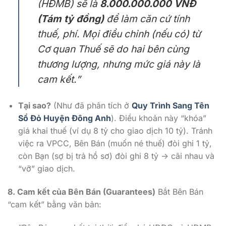
(HĐMB) sẽ là
8.000.000.000 VNĐ
(Tám tỷ đồng)
để làm căn cứ tính
thuế, phí. Mọi điều chỉnh (nếu có) từ
Cơ quan Thuế sẽ do hai bên cùng
thương lượng, nhưng mức giá này là
cam kết.”
Tại sao?
(Như đã phân tích ở
Quy Trình Sang Tên
Sổ Đỏ Huyện Đông Anh
). Điều khoản này “khóa”
giá khai thuế (ví dụ 8 tỷ cho giao dịch 10 tỷ). Tránh
việc ra VPCC, Bên Bán (muốn né thuế) đòi ghi 1 tỷ,
còn Bạn (sợ bị trả hồ sơ) đòi ghi 8 tỷ -> cãi nhau và
“vỡ” giao dịch.
8. Cam kết của Bên Bán (Guarantees)
Bắt Bên Bán
“cam kết” bằng văn bản: