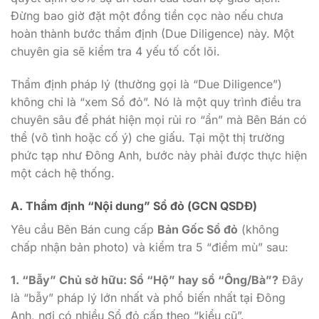
Đừng bao giờ đặt một đồng tiền cọc nào nếu chưa
hoàn thành bước thẩm định (Due Diligence) này. Một
chuyên gia sẽ kiểm tra 4 yếu tố cốt lõi.
Thẩm định pháp lý (thường gọi là “Due Diligence”)
không chỉ là “xem Sổ đỏ”. Nó là một quy trình điều tra
chuyên sâu để phát hiện mọi rủi ro “ẩn” mà Bên Bán có
thể (vô tình hoặc cố ý) che giấu. Tại một thị trường
phức tạp như Đông Anh, bước này phải được thực hiện
một cách hệ thống.
A. Thẩm định “Nội dung” Sổ đỏ (GCN QSDĐ)
Yêu cầu Bên Bán cung cấp
Bản Gốc Sổ đỏ
(không
chấp nhận bản photo) và kiểm tra 5 “điểm mù” sau:
1. “Bẫy” Chủ sở hữu: Sổ “Hộ” hay sổ “Ông/Bà”?
Đây
là “bẫy” pháp lý lớn nhất và phổ biến nhất tại Đông
Anh, nơi có nhiều Sổ đỏ cấp theo “kiểu cũ”.