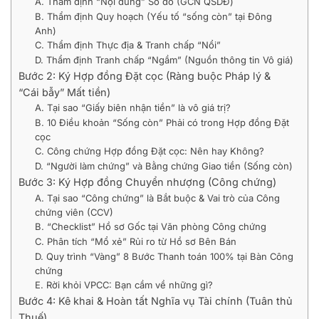
A. Thẩm định “Nội dung” Sổ đỏ (GCN QSDĐ)
B. Thẩm định Quy hoạch (Yếu tố “sống còn” tại Đông
Anh)
C. Thẩm định Thực địa & Tranh chấp “Nổi”
D. Thẩm định Tranh chấp “Ngầm” (Nguồn thông tin Vô giá)
Bước 2: Ký Hợp đồng Đặt cọc (Ràng buộc Pháp lý &
“Cái bẫy” Mất tiền)
A. Tại sao “Giấy biên nhận tiền” là vô giá trị?
B. 10 Điều khoản “Sống còn” Phải có trong Hợp đồng Đặt
cọc
C. Công chứng Hợp đồng Đặt cọc: Nên hay Không?
D. “Người làm chứng” và Bằng chứng Giao tiền (Sống còn)
Bước 3: Ký Hợp đồng Chuyển nhượng (Công chứng)
A. Tại sao “Công chứng” là Bắt buộc & Vai trò của Công
chứng viên (CCV)
B. “Checklist” Hồ sơ Gốc tại Văn phòng Công chứng
C. Phân tích “Mổ xẻ” Rủi ro từ Hồ sơ Bên Bán
D. Quy trình “Vàng” 8 Bước Thanh toán 100% tại Bàn Công
chứng
E. Rời khỏi VPCC: Bạn cầm về những gì?
Bước 4: Kê khai & Hoàn tất Nghĩa vụ Tài chính (Tuân thủ
Thuế)