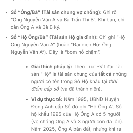
Sổ “Ông/Bà” (Tài sản chung vợ chồng):
Ghi rõ
“Ông Nguyễn Văn A và Bà Trần Thị B”. Khi bán, chỉ
cần Ông A và Bà B ký.
Sổ “Hộ Ông/Bà” (Tài sản Hộ gia đình):
Chỉ ghi “Hộ
Ông Nguyễn Văn A” (hoặc “Đại diện Hộ: Ông
Nguyễn Văn A”). Đây là “bom nổ chậm”.
Giải thích pháp lý:
Theo Luật Đất đai, tài
sản “Hộ” là tài sản chung của
tất cả
những
người có tên trong Sổ Hộ khẩu tại
thời
điểm cấp sổ
(và đã thành niên).
Ví dụ thực tế:
Năm 1995, UBND Huyện
Đông Anh cấp Sổ đỏ ghi “Hộ Ông A”. Sổ
hộ khẩu 1995 của Hộ Ông A có 5 người
(vợ chồng Ông A và 3 người con đã lớn).
Năm 2025, Ông A bán đất, nhưng khi ra