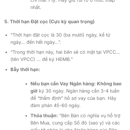
nhất.
5. Thời hạn Đặt cọc (Cực kỳ quan trọng)
“Thời hạn đặt cọc là 30 (ba mươi) ngày, kể từ
ngày… đến hết ngày…”.
“Trong thời hạn này, hai bên sẽ có mặt tại VPCC…
(tên VPCC) … để ký HĐMB.”
Bẫy thời hạn:
Nếu bạn cần Vay Ngân hàng:
Không bao
giờ
ký 30 ngày. Ngân hàng cần 3-4 tuần
để “thẩm định” hồ sơ vay của bạn. Hãy
đàm phán 45-60 ngày.
Thỏa thuận:
“Bên Bán có nghĩa vụ hỗ trợ
Bên Mua, cung cấp Sổ đỏ (sao y) và các
giấy tờ pháp lý cho Ngân hàng của Bên