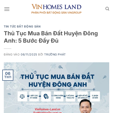
Bỏ
qua
nội
dung
TIN TỨC BẤT ĐỘNG SẢN
Thủ Tục Mua Bán Đất Huyện Đông
Anh: 5 Bước Đầy Đủ
ĐĂNG VÀO
06/11/2025
BỞI
TRƯỜNG PHÁT
06
Th11