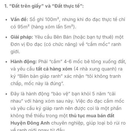
1. “Đất trên giấy” và “Đất thực tế”:
Vấn đề:
Sổ ghi 100m², nhưng khi đo đạc thực tế chỉ
có 95m² (hàng xóm lấn 5m²).
Giải pháp:
Yêu cầu Bên Bán (hoặc bạn tự thuê) một
Đơn vị Đo đạc (có chức năng) về “cắm mốc” ranh
giới.
Hành động:
Phải “cắm” 4-6 mốc bê tông xuống đất,
và yêu cầu
tất cả hàng xóm
(4 nhà xung quanh) ra
ký “Biên bản giáp ranh” xác nhận “tôi không tranh
chấp, mốc này là đúng”.
Đây là hành động “bảo vệ” bạn khỏi 5 năm “cãi
nhau” với hàng xóm sau này. Việc đo đạc cắm mốc
và yêu cầu ký giáp ranh nên được coi là một phần
không thể thiếu trong một
thủ tục mua bán đất
Huyện Đông Anh
chuyên nghiệp, giúp loại bỏ rủi ro
về ranh giới ngay từ đầu.