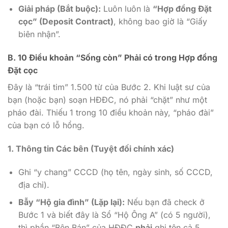
Giải pháp (Bắt buộc):
Luôn luôn là
“Hợp đồng Đặt
cọc” (Deposit Contract)
, không bao giờ là “Giấy
biên nhận”.
B. 10 Điều khoản “Sống còn” Phải có trong Hợp đồng
Đặt cọc
Đây là “trái tim” 1.500 từ của Bước 2. Khi luật sư của
bạn (hoặc bạn) soạn HĐĐC, nó phải “chặt” như một
pháo đài. Thiếu 1 trong 10 điều khoản này, “pháo đài”
của bạn có lỗ hổng.
1. Thông tin Các bên (Tuyệt đối chính xác)
Ghi “y chang” CCCD (họ tên, ngày sinh, số CCCD,
địa chỉ).
Bẫy “Hộ gia đình” (Lặp lại):
Nếu bạn đã check ở
Bước 1 và biết đây là Sổ “Hộ Ông A” (có 5 người),
thì phần “Bên Bán” của HĐĐC
phải
ghi tên cả 5