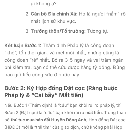
gì không ạ?”.
Cán bộ Địa chính Xã:
Họ là người “nắm” rõ
nhất lịch sử khu vực.
Trưởng thôn/Tổ trưởng:
Tương tự.
Kết luận Bước 1:
Thẩm định Pháp lý là công đoạn
“khó”, tốn thời gian, và mệt mỏi nhất, nhưng cũng là
công đoạn “rẻ” nhất. Bỏ ra 3-5 ngày và vài trăm ngàn
phí kiểm tra, bạn có thể cứu được hàng tỷ đồng. Đừng
bao giờ tiếc công sức ở bước này.
Bước 2: Ký Hợp đồng Đặt cọc (Ràng buộc
Pháp lý & “Cái bẫy” Mất tiền)
Nếu Bước 1 (Thẩm định) là “cứu” bạn khỏi rủi ro pháp lý, thì
Bước 2 (Đặt cọc) là “cứu” bạn khỏi rủi ro
mất tiền
. Trong toàn
bộ
thủ tục mua bán đất Huyện Đông Anh
, Hợp đồng Đặt cọc
(HĐĐC) mới là “trái tim” của giao dịch, chứ không phải Hợp