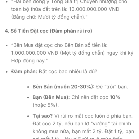
“Hai bên đồng ý Tổng Giá trị Chuyển nhượng cho
toàn bộ thửa đất trên là: 10.000.000.000 VNĐ
(Bằng chữ: Mười tỷ đồng chẵn).”
4. Số Tiền Đặt cọc (Đàm phán rủi ro)
“Bên Mua đặt cọc cho Bên Bán số tiền là:
1.000.000.000 VNĐ (Một tỷ đồng chẵn) ngay khi ký
Hợp đồng này.”
Đàm phán:
Đặt cọc bao nhiêu là đủ?
Bên Bán (muốn 20-30%):
Để “trói” bạn.
Bạn (Bên Mua):
Chỉ nên đặt cọc
10%
(hoặc 5%).
Tại sao?
Vì rủi ro mất cọc luôn ở phía bạn.
Đặt cọc 2 tỷ, nếu bạn lỡ “vướng” tài chính
không mua nữa, bạn mất 2 tỷ. Đặt 1 tỷ, bạn
chỉ mất 1 tỷ. Hãy giữ rủi ro ở mức thấp