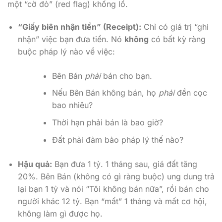
một “cờ đỏ” (red flag) khổng lồ.
“Giấy biên nhận tiền” (Receipt):
Chỉ có giá trị “ghi
nhận” việc bạn đưa tiền. Nó
không
có bất kỳ ràng
buộc pháp lý nào về việc:
Bên Bán
phải
bán cho bạn.
Nếu Bên Bán không bán, họ
phải
đền cọc
bao nhiêu?
Thời hạn phải bán là bao giờ?
Đất phải đảm bảo pháp lý thế nào?
Hậu quả:
Bạn đưa 1 tỷ. 1 tháng sau, giá đất tăng
20%. Bên Bán (không có gì ràng buộc) ung dung trả
lại bạn 1 tỷ và nói “Tôi không bán nữa”, rồi bán cho
người khác 12 tỷ. Bạn “mất” 1 tháng và mất cơ hội,
không làm gì được họ.