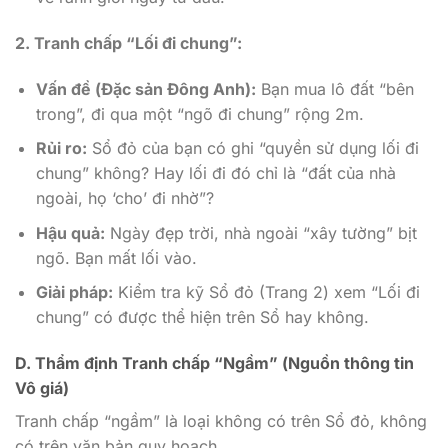
2. Tranh chấp “Lối đi chung”:
Vấn đề (Đặc sản Đông Anh):
Bạn mua lô đất “bên
trong”, đi qua một “ngõ đi chung” rộng 2m.
Rủi ro:
Sổ đỏ của bạn có ghi “quyền sử dụng lối đi
chung” không? Hay lối đi đó chỉ là “đất của nhà
ngoài, họ ‘cho’ đi nhờ”?
Hậu quả:
Ngày đẹp trời, nhà ngoài “xây tường” bịt
ngõ. Bạn mất lối vào.
Giải pháp:
Kiểm tra kỹ Sổ đỏ (Trang 2) xem “Lối đi
chung” có được thể hiện trên Sổ hay không.
D. Thẩm định Tranh chấp “Ngầm” (Nguồn thông tin
Vô giá)
Tranh chấp “ngầm” là loại không có trên Sổ đỏ, không
có trên văn bản quy hoạch.