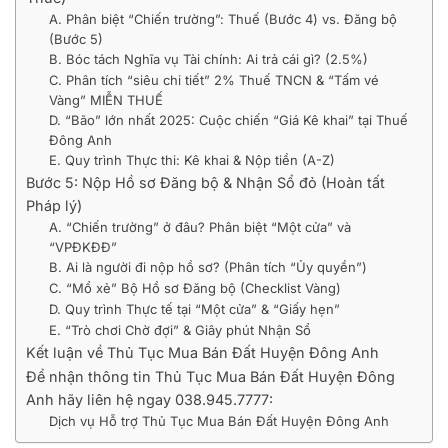
A. Phân biệt “Chiến trường”: Thuế (Bước 4) vs. Đăng bộ
(Bước 5)
B. Bóc tách Nghĩa vụ Tài chính: Ai trả cái gì? (2.5%)
C. Phân tích “siêu chi tiết” 2% Thuế TNCN & “Tấm vé
Vàng” MIỄN THUẾ
D. “Bão” lớn nhất 2025: Cuộc chiến “Giá Kê khai” tại Thuế
Đông Anh
E. Quy trình Thực thi: Kê khai & Nộp tiền (A-Z)
Bước 5: Nộp Hồ sơ Đăng bộ & Nhận Sổ đỏ (Hoàn tất
Pháp lý)
A. “Chiến trường” ở đâu? Phân biệt “Một cửa” và
“VPĐKĐĐ”
B. Ai là người đi nộp hồ sơ? (Phân tích “Ủy quyền”)
C. “Mổ xẻ” Bộ Hồ sơ Đăng bộ (Checklist Vàng)
D. Quy trình Thực tế tại “Một cửa” & “Giấy hẹn”
E. “Trò chơi Chờ đợi” & Giây phút Nhận Sổ
Kết luận về Thủ Tục Mua Bán Đất Huyện Đông Anh
Để nhận thông tin Thủ Tục Mua Bán Đất Huyện Đông
Anh hãy liên hệ ngay 038.945.7777:
Dịch vụ Hỗ trợ Thủ Tục Mua Bán Đất Huyện Đông Anh