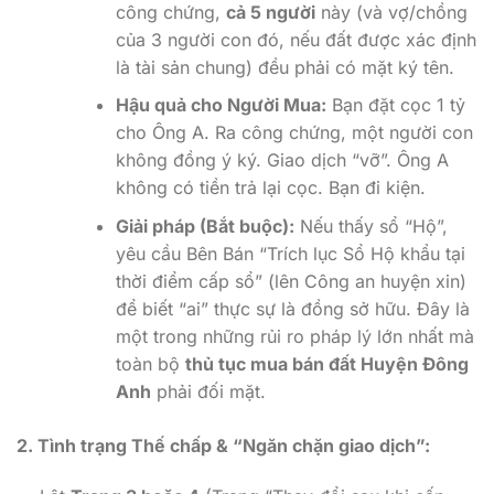
công chứng,
cả 5 người
này (và vợ/chồng
của 3 người con đó, nếu đất được xác định
là tài sản chung) đều phải có mặt ký tên.
Hậu quả cho Người Mua:
Bạn đặt cọc 1 tỷ
cho Ông A. Ra công chứng, một người con
không đồng ý ký. Giao dịch “vỡ”. Ông A
không có tiền trả lại cọc. Bạn đi kiện.
Giải pháp (Bắt buộc):
Nếu thấy sổ “Hộ”,
yêu cầu Bên Bán “Trích lục Sổ Hộ khẩu tại
thời điểm cấp sổ” (lên Công an huyện xin)
để biết “ai” thực sự là đồng sở hữu. Đây là
một trong những rủi ro pháp lý lớn nhất mà
toàn bộ
thủ tục mua bán đất Huyện Đông
Anh
phải đối mặt.
2. Tình trạng Thế chấp & “Ngăn chặn giao dịch”: