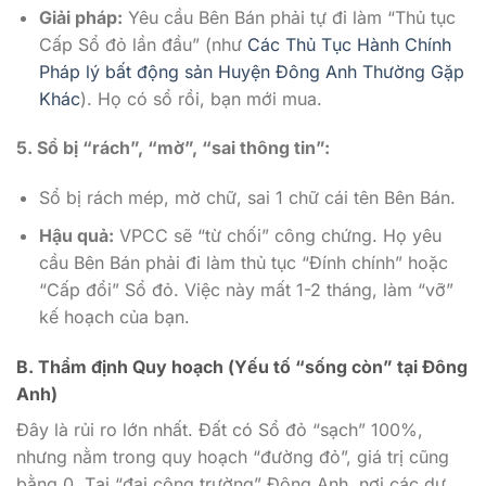
Giải pháp:
Yêu cầu Bên Bán phải tự đi làm “Thủ tục
Cấp Sổ đỏ lần đầu” (như
Các Thủ Tục Hành Chính
Pháp lý bất động sản Huyện Đông Anh Thường Gặp
Khác
). Họ có sổ rồi, bạn mới mua.
5. Sổ bị “rách”, “mờ”, “sai thông tin”:
Sổ bị rách mép, mờ chữ, sai 1 chữ cái tên Bên Bán.
Hậu quả:
VPCC sẽ “từ chối” công chứng. Họ yêu
cầu Bên Bán phải đi làm thủ tục “Đính chính” hoặc
“Cấp đổi” Sổ đỏ. Việc này mất 1-2 tháng, làm “vỡ”
kế hoạch của bạn.
B. Thẩm định Quy hoạch (Yếu tố “sống còn” tại Đông
Anh)
Đây là rủi ro lớn nhất. Đất có Sổ đỏ “sạch” 100%,
nhưng nằm trong quy hoạch “đường đỏ”, giá trị cũng
bằng 0. Tại “đại công trường” Đông Anh, nơi các dự