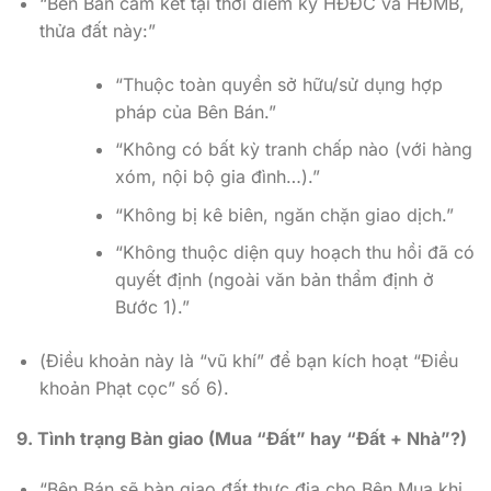
“Bên Bán cam kết tại thời điểm ký HĐĐC và HĐMB,
thửa đất này:”
“Thuộc toàn quyền sở hữu/sử dụng hợp
pháp của Bên Bán.”
“Không có bất kỳ tranh chấp nào (với hàng
xóm, nội bộ gia đình…).”
“Không bị kê biên, ngăn chặn giao dịch.”
“Không thuộc diện quy hoạch thu hồi đã có
quyết định (ngoài văn bản thẩm định ở
Bước 1).”
(Điều khoản này là “vũ khí” để bạn kích hoạt “Điều
khoản Phạt cọc” số 6).
9. Tình trạng Bàn giao (Mua “Đất” hay “Đất + Nhà”?)
“Bên Bán sẽ bàn giao đất thực địa cho Bên Mua khi