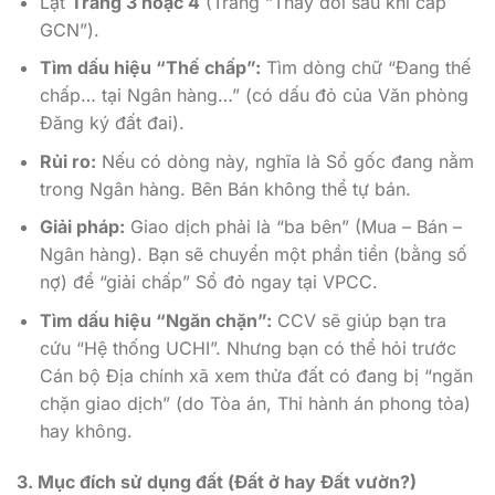
Lật
Trang 3 hoặc 4
(Trang “Thay đổi sau khi cấp
GCN”).
Tìm dấu hiệu “Thế chấp”:
Tìm dòng chữ “Đang thế
chấp… tại Ngân hàng…” (có dấu đỏ của Văn phòng
Đăng ký đất đai).
Rủi ro:
Nếu có dòng này, nghĩa là Sổ gốc đang nằm
trong Ngân hàng. Bên Bán không thể tự bán.
Giải pháp:
Giao dịch phải là “ba bên” (Mua – Bán –
Ngân hàng). Bạn sẽ chuyển một phần tiền (bằng số
nợ) để “giải chấp” Sổ đỏ ngay tại VPCC.
Tìm dấu hiệu “Ngăn chặn”:
CCV sẽ giúp bạn tra
cứu “Hệ thống UCHI”. Nhưng bạn có thể hỏi trước
Cán bộ Địa chính xã xem thửa đất có đang bị “ngăn
chặn giao dịch” (do Tòa án, Thi hành án phong tỏa)
hay không.
3. Mục đích sử dụng đất (Đất ở hay Đất vườn?)