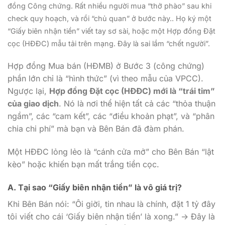
đồng Công chứng. Rất nhiều người mua “thở phào” sau khi
check quy hoạch, và rồi “chủ quan” ở bước này.. Họ ký một
“Giấy biên nhận tiền” viết tay sơ sài, hoặc một Hợp đồng Đặt
cọc (HĐĐC) mẫu tải trên mạng. Đây là sai lầm “chết người”.
Hợp đồng Mua bán (HĐMB) ở Bước 3 (công chứng)
phần lớn chỉ là “hình thức” (vì theo mẫu của VPCC).
Ngược lại,
Hợp đồng Đặt cọc (HĐĐC) mới là “trái tim”
của giao dịch
. Nó là nơi thể hiện tất cả các “thỏa thuận
ngầm”, các “cam kết”, các “điều khoản phạt”, và “phân
chia chi phí” mà bạn và Bên Bán đã đàm phán.
Một HĐĐC lỏng lẻo là “cánh cửa mở” cho Bên Bán “lật
kèo” hoặc khiến bạn mất trắng tiền cọc.
A. Tại sao “Giấy biên nhận tiền” là vô giá trị?
Khi Bên Bán nói: “Ôi giời, tin nhau là chính, đặt 1 tỷ đây
tôi viết cho cái ‘Giấy biên nhận tiền’ là xong.” -> Đây là