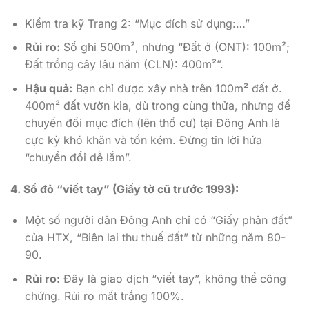
Kiểm tra kỹ Trang 2: “Mục đích sử dụng:…”
Rủi ro:
Sổ ghi 500m², nhưng “Đất ở (ONT): 100m²;
Đất trồng cây lâu năm (CLN): 400m²”.
Hậu quả:
Bạn chỉ được xây nhà trên 100m² đất ở.
400m² đất vườn kia, dù trong cùng thửa, nhưng để
chuyển đổi mục đích (lên thổ cư) tại Đông Anh là
cực kỳ khó khăn và tốn kém. Đừng tin lời hứa
“chuyển đổi dễ lắm”.
4. Sổ đỏ “viết tay” (Giấy tờ cũ trước 1993):
Một số người dân Đông Anh chỉ có “Giấy phân đất”
của HTX, “Biên lai thu thuế đất” từ những năm 80-
90.
Rủi ro:
Đây là giao dịch “viết tay”, không thể công
chứng. Rủi ro mất trắng 100%.