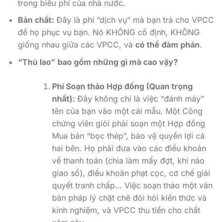
trong biểu phí của nhà nước.
Bản chất:
Đây là phí “dịch vụ” mà bạn trả cho VPCC
để họ phục vụ bạn. Nó KHÔNG cố định, KHÔNG
giống nhau giữa các VPCC, và
có thể đàm phán
.
“Thù lao” bao gồm những gì mà cao vậy?
Phí Soạn thảo Hợp đồng (Quan trọng
nhất):
Đây không chỉ là việc “đánh máy”
tên của bạn vào một cái mẫu. Một Công
chứng viên giỏi phải soạn một Hợp đồng
Mua bán “bọc thép”, bảo vệ quyền lợi cả
hai bên. Họ phải đưa vào các điều khoản
về thanh toán (chia làm mấy đợt, khi nào
giao sổ), điều khoản phạt cọc, cơ chế giải
quyết tranh chấp… Việc soạn thảo một văn
bản pháp lý chặt chẽ đòi hỏi kiến thức và
kinh nghiệm, và VPCC thu tiền cho chất