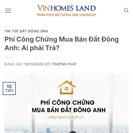
Bỏ
qua
nội
dung
TIN TỨC BẤT ĐỘNG SẢN
Phí Công Chứng Mua Bán Đất Đông
Anh: Ai phải Trả?
ĐĂNG VÀO
10/11/2025
BỞI
TRƯỜNG PHÁT
10
Th11