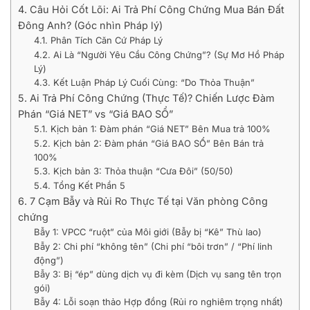
4. Câu Hỏi Cốt Lõi: Ai Trả Phí Công Chứng Mua Bán Đất
Đông Anh? (Góc nhìn Pháp lý)
4.1. Phân Tích Căn Cứ Pháp Lý
4.2. Ai Là “Người Yêu Cầu Công Chứng”? (Sự Mơ Hồ Pháp
Lý)
4.3. Kết Luận Pháp Lý Cuối Cùng: “Do Thỏa Thuận”
5. Ai Trả Phí Công Chứng (Thực Tế)? Chiến Lược Đàm
Phán “Giá NET” vs “Giá BAO SỔ”
5.1. Kịch bản 1: Đàm phán “Giá NET” Bên Mua trả 100%
5.2. Kịch bản 2: Đàm phán “Giá BAO SỔ” Bên Bán trả
100%
5.3. Kịch bản 3: Thỏa thuận “Cưa Đôi” (50/50)
5.4. Tổng Kết Phần 5
6. 7 Cạm Bẫy và Rủi Ro Thực Tế tại Văn phòng Công
chứng
Bẫy 1: VPCC “ruột” của Môi giới (Bẫy bị “Kê” Thù lao)
Bẫy 2: Chi phí “không tên” (Chi phí “bôi trơn” / “Phí linh
động”)
Bẫy 3: Bị “ép” dùng dịch vụ đi kèm (Dịch vụ sang tên trọn
gói)
Bẫy 4: Lỗi soạn thảo Hợp đồng (Rủi ro nghiêm trọng nhất)