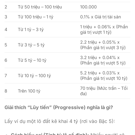
2
Từ 50 triệu – 100 triệu
100.000
3
Từ 100 triệu – 1 tỷ
0.1% x Giá trị tài sản
1 triệu + 0.06% x (Phần
4
Từ 1 tỷ – 3 tỷ
giá trị vượt 1 tỷ)
2.2 triệu + 0.05% x
5
Từ 3 tỷ – 5 tỷ
(Phần giá trị vượt 3 tỷ)
3.2 triệu + 0.04% x
6
Từ 5 tỷ – 10 tỷ
(Phần giá trị vượt 5 tỷ)
5.2 triệu + 0.03% x
7
Từ 10 tỷ – 100 tỷ
(Phần giá trị vượt 10 tỷ)
70 triệu (Mức trần – Tối
8
Trên 100 tỷ
đa)
Giải thích “Lũy tiến” (Progressive) nghĩa là gì?
Lấy ví dụ một lô đất kê khai 4 tỷ (rơi vào Bậc 5):
Cách hiểu sai (Tính tỷ lệ cố định):
Nhiều người sẽ