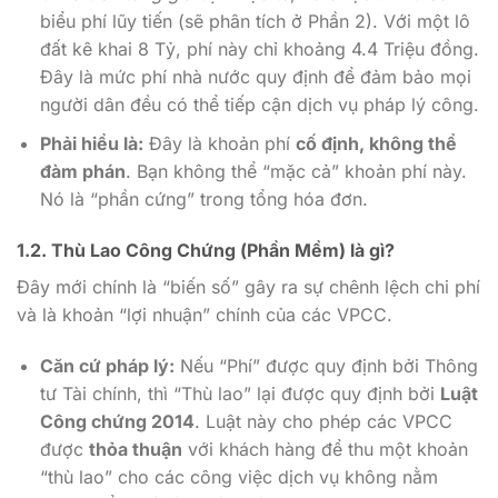
biểu phí lũy tiến (sẽ phân tích ở Phần 2). Với một lô
đất kê khai 8 Tỷ, phí này chỉ khoảng 4.4 Triệu đồng.
Đây là mức phí nhà nước quy định để đảm bảo mọi
người dân đều có thể tiếp cận dịch vụ pháp lý công.
Phải hiểu là:
Đây là khoản phí
cố định, không thể
đàm phán
. Bạn không thể “mặc cả” khoản phí này.
Nó là “phần cứng” trong tổng hóa đơn.
1.2. Thù Lao Công Chứng (Phần Mềm) là gì?
Đây mới chính là “biến số” gây ra sự chênh lệch chi phí
và là khoản “lợi nhuận” chính của các VPCC.
Căn cứ pháp lý:
Nếu “Phí” được quy định bởi Thông
tư Tài chính, thì “Thù lao” lại được quy định bởi
Luật
Công chứng 2014
. Luật này cho phép các VPCC
được
thỏa thuận
với khách hàng để thu một khoản
“thù lao” cho các công việc dịch vụ không nằm