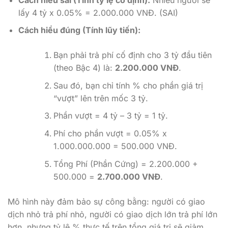
lấy 4 tỷ x 0.05% = 2.000.000 VNĐ. (SAI)
Cách hiểu đúng (Tính lũy tiến):
Bạn phải trả phí cố định cho 3 tỷ đầu tiên
(theo Bậc 4) là:
2.200.000 VNĐ
.
Sau đó, bạn chỉ tính % cho phần giá trị
“vượt” lên trên mốc 3 tỷ.
Phần vượt = 4 tỷ – 3 tỷ = 1 tỷ.
Phí cho phần vượt = 0.05% x
1.000.000.000 = 500.000 VNĐ.
Tổng Phí (Phần Cứng) = 2.200.000 +
500.000 =
2.700.000 VNĐ
.
Mô hình này đảm bảo sự công bằng: người có giao
dịch nhỏ trả phí nhỏ, người có giao dịch lớn trả phí lớn
hơn, nhưng tỷ lệ % thực tế trên tổng giá trị sẽ giảm