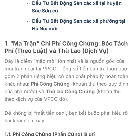
Đầu Tư Bất Động Sản các xã tại huyện
Sóc Sơn cũ
Đầu Tư Bất Động Sản các xã phường tại
Hà Nội mới
1. “Ma Trận” Chi Phí Công Chứng: Bóc Tách
Phí (Theo Luật) và Thù Lao (Dịch Vụ)
Đây là điểm “mập mờ” lớn nhất và là nguồn gốc của
mọi tranh cãi tại VPCC. Tổng số tiền bạn trả luôn bao
gồm 2 phần riêng biệt, có bản chất pháp lý hoàn toàn
khác nhau:
Phí Công Chứng
(khoản thu theo quy định
của nhà nước) và
Thù lao Công Chứng
(khoản thu
theo dịch vụ của VPCC đó).
Để không bị “mất tiền oan”, bạn bắt buộc phải hiểu rõ
hai khái niệm này.
1.1. Phí Công Chứng (Phần Cứng) là gì?