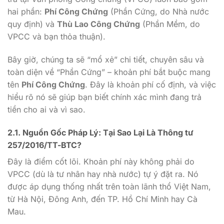
hai phần:
Phí Công Chứng
(Phần Cứng, do Nhà nước
quy định) và
Thù Lao Công Chứng
(Phần Mềm, do
VPCC và bạn thỏa thuận).
Bây giờ, chúng ta sẽ “mổ xẻ” chi tiết, chuyên sâu và
toàn diện về “Phần Cứng” – khoản phí bắt buộc mang
tên
Phí Công Chứng
. Đây là khoản phí cố định, và việc
hiểu rõ nó sẽ giúp bạn biết chính xác mình đang trả
tiền cho ai và vì sao.
2.1. Nguồn Gốc Pháp Lý: Tại Sao Lại Là Thông tư
257/2016/TT-BTC?
Đây là điểm cốt lõi. Khoản phí này không phải do
VPCC (dù là tư nhân hay nhà nước) tự ý đặt ra. Nó
được áp dụng thống nhất trên toàn lãnh thổ Việt Nam,
từ Hà Nội, Đông Anh, đến TP. Hồ Chí Minh hay Cà
Mau.