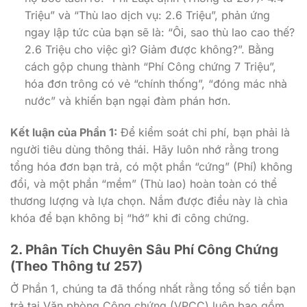
Triệu” và “Thù lao dịch vụ: 2.6 Triệu”, phản ứng
ngay lập tức của bạn sẽ là: “Ôi, sao thù lao cao thế?
2.6 Triệu cho việc gì? Giảm được không?”. Bằng
cách gộp chung thành “Phí Công chứng 7 Triệu”,
hóa đơn trông có vẻ “chính thống”, “đóng mác nhà
nước” và khiến bạn ngại đàm phán hơn.
Kết luận của Phần 1:
Để kiểm soát chi phí, bạn phải là
người tiêu dùng thông thái. Hãy luôn nhớ rằng trong
tổng hóa đơn bạn trả, có một phần “cứng” (Phí) không
đổi, và một phần “mềm” (Thù lao) hoàn toàn có thể
thương lượng và lựa chọn. Nắm được điều này là chìa
khóa để bạn không bị “hớ” khi đi công chứng.
2. Phân Tích Chuyên Sâu Phí Công Chứng
(Theo Thông tư 257)
Ở Phần 1, chúng ta đã thống nhất rằng tổng số tiền bạn
trả tại Văn phòng Công chứng (VPCC) luôn bao gồm