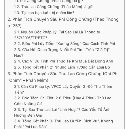
1.1. Phí Công Chứng (Phần Cứng) là gì?
1.2. Thù Lao Công Chứng (Phần Mềm) là gì?
1.3. Tại sao bạn luôn bị nhầm lẫn?
2. Phân Tích Chuyên Sâu Phí Công Chứng (Theo Thông
tư 257)
2.1. Nguồn Gốc Pháp Lý: Tại Sao Lại Là Thông tư
257/2016/TT-BTC?
2.2. Biểu Phí Lũy Tiến: “Xương Sống” Của Cách Tính Phí
2.3. Câu Hỏi Quan Trọng Nhất: Phí Tính Trên “Giá Trị”
Nào?
2.4. Các Ví Dụ Tính Phí Thực Tế Khi Mua Đất Đông Anh
2.5. Tổng Kết Phần 2: Những Lầm Tưởng Cần Loại Bỏ
3. Phân Tích Chuyên Sâu Thù Lao Công Chứng (Chi Phí
“Chìm” – Phần Mềm)
3.1. Căn Cứ Pháp Lý: VPCC Lấy Quyền Gì Để Thu Thêm
Tiền?
3.2. Bóc Tách Chi Tiết: 2.6 Triệu (Hay 4 Triệu) Thù Lao
Gồm Những Gì?
3.3. Tại Sao Thù Lao Lại “Linh Hoạt”? Các Yếu Tố Ảnh
Hưởng Đến Giá
3.4. Tổng Kết Phần 3: Thù Lao Là “Phí Dịch Vụ”, Không
Phải “Phí Lừa Đảo”