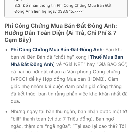
8.3. Để nhận thông tin Phí Công Chứng Mua Bán Đất
Đông Anh liên hệ ngay 038.945.7777:
Phí Công Chứng Mua Bán Đất Đông Anh:
Hướng Dẫn Toàn Diện (Ai Trả, Chi Phí & 7
Cạm Bẫy)
Phí Công Chứng Mua Bán Đất Đông Anh
: Sau khi
bạn và Bên Bán đã “chốt hạ” xong [
Thuế Mua Bán
Nhà Đất Đông Anh
] về “Giá NET” hay “Giá BAO SỔ”,
cả hai hồ hởi dắt nhau ra Văn phòng Công chứng
(VPCC) để ký Hợp đồng Mua bán (HĐMB). Cảm
giác nhẹ nhõm khi cuộc đàm phán giá căng thẳng
đã kết thúc, bạn tin rằng phần việc khó khăn nhất đã
qua.
Nhưng ngay tại bàn thu ngân, bạn nhận được một tờ
“bill” thanh toán (ví dụ: 7 Triệu đồng). Bạn ngơ
ngác, thậm chí “ngã ngửa”: “Tại sao lại cao thế? Tôi