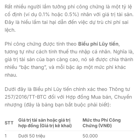
Rất nhiều người lầm tưởng phí công chứng là một tỷ lệ
cố định (ví dụ 0.1% hoặc 0.5%) nhân với giá trị tài sản.
Đây là hiểu lầm tai hại dẫn đến việc dự trù chi phí sai
lệch.
Phí công chứng được tính theo
Biểu phí Lũy tiến
,
tương tự như cách tính thuế thu nhập cá nhân. Nghĩa là,
giá trị tài sản của bạn càng cao, nó sẽ được chia thành
nhiều “bậc thang”, và mỗi bậc áp một mức phí khác
nhau.
Dưới đây là Biểu phí Lũy tiến chính xác theo Thông tư
257/2016/TT-BTC đối với Hợp đồng Mua bán, Chuyển
nhượng (đây là bảng bạn bắt buộc phải biết):
Giá trị tài sản hoặc giá trị
Mức thu Phí Công
STT
hợp đồng (Giá trị kê khai)
Chứng (VNĐ)
1
Dưới 50 triệu
50.000