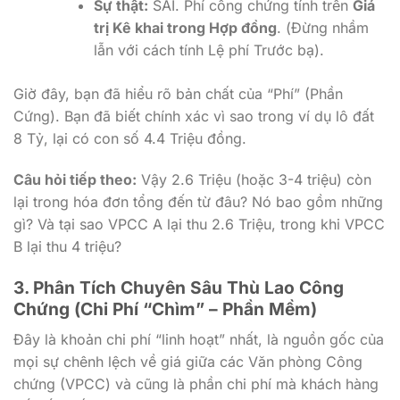
Sự thật:
SAI. Phí công chứng tính trên
Giá
trị Kê khai trong Hợp đồng
. (Đừng nhầm
lẫn với cách tính Lệ phí Trước bạ).
Giờ đây, bạn đã hiểu rõ bản chất của “Phí” (Phần
Cứng). Bạn đã biết chính xác vì sao trong ví dụ lô đất
8 Tỷ, lại có con số 4.4 Triệu đồng.
Câu hỏi tiếp theo:
Vậy 2.6 Triệu (hoặc 3-4 triệu) còn
lại trong hóa đơn tổng đến từ đâu? Nó bao gồm những
gì? Và tại sao VPCC A lại thu 2.6 Triệu, trong khi VPCC
B lại thu 4 triệu?
3. Phân Tích Chuyên Sâu Thù Lao Công
Chứng (Chi Phí “Chìm” – Phần Mềm)
Đây là khoản chi phí “linh hoạt” nhất, là nguồn gốc của
mọi sự chênh lệch về giá giữa các Văn phòng Công
chứng (VPCC) và cũng là phần chi phí mà khách hàng