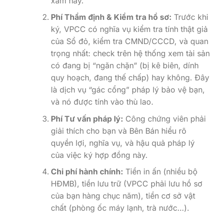
xám này.
Phí Thẩm định & Kiểm tra hồ sơ:
Trước khi
ký, VPCC có nghĩa vụ kiểm tra tính thật giả
của Sổ đỏ, kiểm tra CMND/CCCD, và quan
trọng nhất: check trên hệ thống xem tài sản
có đang bị “ngăn chặn” (bị kê biên, dính
quy hoạch, đang thế chấp) hay không. Đây
là dịch vụ “gác cổng” pháp lý bảo vệ bạn,
và nó được tính vào thù lao.
Phí Tư vấn pháp lý:
Công chứng viên phải
giải thích cho bạn và Bên Bán hiểu rõ
quyền lợi, nghĩa vụ, và hậu quả pháp lý
của việc ký hợp đồng này.
Chi phí hành chính:
Tiền in ấn (nhiều bộ
HĐMB), tiền lưu trữ (VPCC phải lưu hồ sơ
của bạn hàng chục năm), tiền cơ sở vật
chất (phòng ốc máy lạnh, trà nước…).