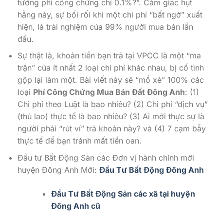
tưởng phí công chứng chỉ 0.1%?”. Cảm giác hụt
hẫng này, sự bối rối khi một chi phí “bất ngờ” xuất
hiện, là trải nghiệm của 99% người mua bán lần
đầu.
Sự thật là, khoản tiền bạn trả tại VPCC là một “ma
trận” của ít nhất 2 loại chi phí khác nhau, bị cố tình
gộp lại làm một. Bài viết này sẽ “mổ xẻ” 100% các
loại
Phí Công Chứng Mua Bán Đất Đông Anh
: (1)
Chi phí theo Luật là bao nhiêu? (2) Chi phí “dịch vụ”
(thù lao) thực tế là bao nhiêu? (3) Ai mới thực sự là
người phải “rút ví” trả khoản này? và (4) 7 cạm bẫy
thực tế để bạn tránh mất tiền oan.
Đầu tư Bất Động Sản các Đơn vị hành chính mới
huyện Đông Anh Mới:
Đầu Tư Bất Động Đông Anh
Đầu Tư Bất Động Sản các xã tại huyện
Đông Anh cũ