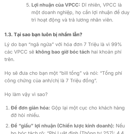
Lợi nhuận của VPCC:
Dĩ nhiên, VPCC là
một doanh nghiệp, họ cần lợi nhuận để duy
trì hoạt động và trả lương nhân viên.
1.3. Tại sao bạn luôn bị nhầm lẫn?
Lý do bạn “ngã ngửa” với hóa đơn 7 Triệu là vì 99%
các VPCC sẽ
không bao giờ bóc tách
hai khoản phí
trên.
Họ sẽ đưa cho bạn một “bill tổng” và nói: “Tổng phí
công chứng của anh/chị là 7 Triệu đồng”.
Họ làm vậy vì sao?
Để đơn giản hóa:
Gộp lại một cục cho khách hàng
đỡ hỏi nhiều.
Để “giấu” lợi nhuận (Chiến lược kinh doanh):
Nếu
họ bóc tách rõ: “Phí Luật định (Thông tư 257): 4.4