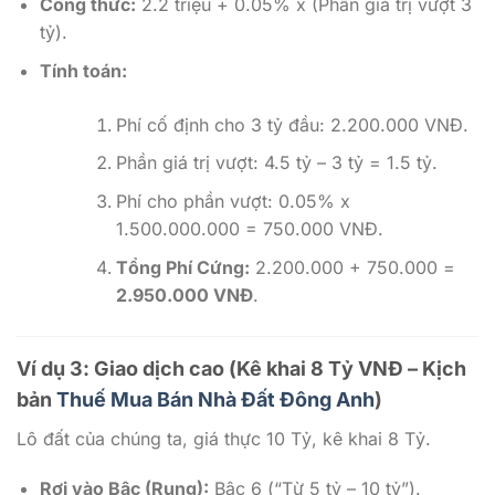
Công thức:
2.2 triệu + 0.05% x (Phần giá trị vượt 3
tỷ).
Tính toán:
Phí cố định cho 3 tỷ đầu: 2.200.000 VNĐ.
Phần giá trị vượt: 4.5 tỷ – 3 tỷ = 1.5 tỷ.
Phí cho phần vượt: 0.05% x
1.500.000.000 = 750.000 VNĐ.
Tổng Phí Cứng:
2.200.000 + 750.000 =
2.950.000 VNĐ
.
Ví dụ 3: Giao dịch cao (Kê khai 8 Tỷ VNĐ – Kịch
bản
Thuế Mua Bán Nhà Đất Đông Anh
)
Lô đất của chúng ta, giá thực 10 Tỷ, kê khai 8 Tỷ.
Rơi vào Bậc (Rung):
Bậc 6 (“Từ 5 tỷ – 10 tỷ”).