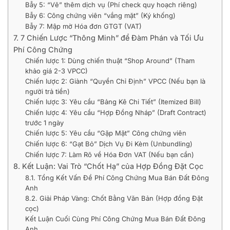
Bẫy 5: “Vẽ” thêm dịch vụ (Phí check quy hoạch riêng)
Bẫy 6: Công chứng viên “vắng mặt” (Ký khống)
Bẫy 7: Mập mờ Hóa đơn GTGT (VAT)
7. 7 Chiến Lược “Thông Minh” để Đàm Phán và Tối Ưu
Phí Công Chứng
Chiến lược 1: Dùng chiến thuật “Shop Around” (Tham
khảo giá 2-3 VPCC)
Chiến lược 2: Giành “Quyền Chỉ Định” VPCC (Nếu bạn là
người trả tiền)
Chiến lược 3: Yêu cầu “Bảng Kê Chi Tiết” (Itemized Bill)
Chiến lược 4: Yêu cầu “Hợp Đồng Nháp” (Draft Contract)
trước 1 ngày
Chiến lược 5: Yêu cầu “Gặp Mặt” Công chứng viên
Chiến lược 6: “Gạt Bỏ” Dịch Vụ Đi Kèm (Unbundling)
Chiến lược 7: Làm Rõ về Hóa Đơn VAT (Nếu bạn cần)
8. Kết Luận: Vai Trò “Chốt Hạ” của Hợp Đồng Đặt Cọc
8.1. Tổng Kết Vấn Đề Phí Công Chứng Mua Bán Đất Đông
Anh
8.2. Giải Pháp Vàng: Chốt Bằng Văn Bản (Hợp đồng Đặt
cọc)
Kết Luận Cuối Cùng Phí Công Chứng Mua Bán Đất Đông
Anh