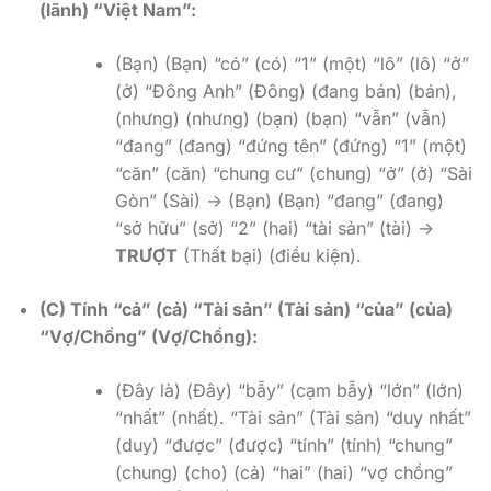
(lãnh) “Việt Nam”:
(Bạn) (Bạn) “có” (có) “1” (một) “lô” (lô) “ở”
(ở) “Đông Anh” (Đông) (đang bán) (bán),
(nhưng) (nhưng) (bạn) (bạn) “vẫn” (vẫn)
“đang” (đang) “đứng tên” (đứng) “1” (một)
“căn” (căn) “chung cư” (chung) “ở” (ở) “Sài
Gòn” (Sài) -> (Bạn) (Bạn) “đang” (đang)
“sở hữu” (sở) “2” (hai) “tài sản” (tài) ->
TRƯỢT
(Thất bại) (điều kiện).
(C) Tính “cả” (cả) “Tài sản” (Tài sản) “của” (của)
“Vợ/Chồng” (Vợ/Chồng):
(Đây là) (Đây) “bẫy” (cạm bẫy) “lớn” (lớn)
“nhất” (nhất). “Tài sản” (Tài sản) “duy nhất”
(duy) “được” (được) “tính” (tính) “chung”
(chung) (cho) (cả) “hai” (hai) “vợ chồng”