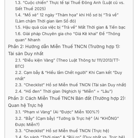
1.3. “Cuộc chiến” Thực tế tại Thuế Đông Anh (Luật cũ vs.
Siết Thuế 2025)
1.4. “Mổ xẻ” 12 ngày “Thảm họa” khi Hồ sơ bị “Trả về”
(Làm chậm Thời gian làm Sổ đỏ)
1.5. Hậu quả của việc bị “Trả về” Mất Thời gian & Tiền bạc
1.6. Giải pháp Chuyên gia cho “Giá Kê khai” Để “Thông
quan” Nhanh
Phần 2: Hướng dẫn Miễn Thuế TNCN (Trường hợp 1):
Tài sản Duy nhất
2.1. “Điều kiện Vàng” (Theo Luật Thông tư 111/2013/TT-
BTC)
2.2. Cạm bẫy & “Hiểu lầm Chết người” Khi Cam kết “Duy
nhất”
2.3. “Checklist” Hồ sơ Miễn thuế TNCN (Tài sản Duy nhất)
2.4. “Hố đen” Thời gian (Nghịch lý “Miễn” = “Lâu”)
Phần 3: Cách Miễn Thuế TNCN Bán đất (Trường hợp 2):
Quan hệ Trực hệ
3.1. “Phạm vi Vàng” (Ai “Được” Miễn 100%?)
3.2. “Bẫy” (Cạm bẫy) “Tưởng là Trực hệ” (Ai “KHÔNG”
Được Miễn?)
3.3. “Checklist” Hồ sơ Miễn thuế TNCN (Trực hệ)
3.4. So sánh “Thời gian” & “Rủi ro” (Duy nhất vs. Trực hệ)