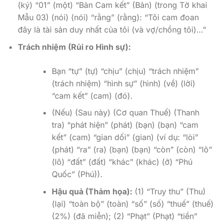
(ký) “01” (một) “Bản Cam kết” (Bản) (trong Tờ khai
Mẫu 03) (nói) (nói) “rằng” (rằng): “Tôi cam đoan
đây là tài sản duy nhất của tôi (và vợ/chồng tôi)…”
Trách nhiệm (Rủi ro Hình sự):
Bạn “tự” (tự) “chịu” (chịu) “trách nhiệm”
(trách nhiệm) “hình sự” (hình) (về) (lời)
“cam kết” (cam) (đó).
(Nếu) (Sau này) (Cơ quan Thuế) (Thanh
tra) “phát hiện” (phát) (bạn) (bạn) “cam
kết” (cam) “gian dối” (gian) (ví dụ: “lòi”
(phát) “ra” (ra) (bạn) (bạn) “còn” (còn) “lô”
(lô) “đất” (đất) “khác” (khác) (ở) “Phú
Quốc” (Phú)).
Hậu quả (Thảm họa):
(1) “Truy thu” (Thu)
(lại) “toàn bộ” (toàn) “số” (số) “thuế” (thuế)
(2%) (đã miễn); (2) “Phạt” (Phạt) “tiền”