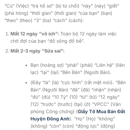
“Cú” (Việc) “trả hồ sơ” (bị từ chối) “này” (này) “giết”
(phá hỏng) “thời gian” (thời gian) “của bạn” (bạn)
“theo” (theo) “3” (ba) “cách” (cách):
Mất 12 ngày “vô ích”:
Toàn bộ 12 ngày làm việc
chờ đợi của bạn “đổ sông đổ bể”.
Mất 2-3 ngày “Sửa sai”:
Bạn (hoảng sợ) “phải” (phải) “Liên hệ” (liên
lạc) “lại” (lại) “Bên Bán” (Người Bán).
(Đây “là” (là) “cực hình” (rất mệt mỏi). “Bên
Bán” (Người Bán) “đã” (đã) “nhận” (nhận)
“đủ” (đủ) “10 Tỷ” (10) “từ” (từ) “12 ngày”
(12) “trước” (trước) (tại) (ở) “VPCC” (Văn
phòng Công chứng) (
Giấy Tờ Mua Bán Đất
Huyện Đông Anh
). “Họ” (Họ) “không”
(không) “còn” (còn) “động lực” (động)