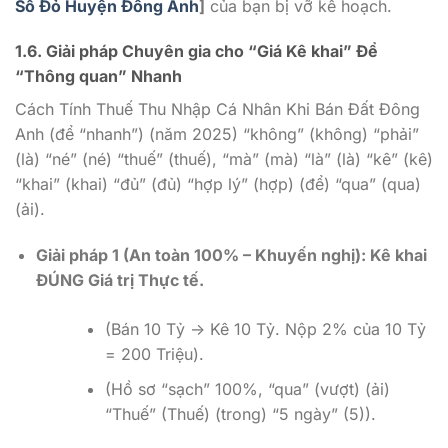
Sổ Đỏ Huyện Đông Anh
]
của bạn bị vỡ kế hoạch.
1.6. Giải pháp Chuyên gia cho “Giá Kê khai” Để
“Thông quan” Nhanh
Cách Tính Thuế Thu Nhập Cá Nhân Khi Bán Đất Đông
Anh (để “nhanh”) (năm 2025) “không” (không) “phải”
(là) “né” (né) “thuế” (thuế), “mà” (mà) “là” (là) “kê” (kê)
“khai” (khai) “đủ” (đủ) “hợp lý” (hợp) (để) “qua” (qua)
(ải).
Giải pháp 1 (An toàn 100% – Khuyến nghị): Kê khai
ĐÚNG Giá trị Thực tế.
(Bán 10 Tỷ -> Kê 10 Tỷ. Nộp 2% của 10 Tỷ
= 200 Triệu).
(Hồ sơ “sạch” 100%, “qua” (vượt) (ải)
“Thuế” (Thuế) (trong) “5 ngày” (5)).