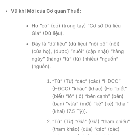
Vũ khí Mới của Cơ quan Thuế:
Họ “có” (có) (trong tay) “Cơ sở Dữ liệu
Giá” (Dữ liệu).
Đây là “dữ liệu” (dữ liệu) “nội bộ” (nội)
(của họ), (được) “nuôi” (cập nhật) “hàng
ngày” (hàng) “từ” (từ) (nhiều) “nguồn”
(nguồn):
“Từ” (Từ) “các” (các) “HĐCC”
(HĐCC) “khác” (khác) (Họ “biết”
(biết) “lô” (lô) “bên cạnh” (bên)
(bạn) “vừa” (mới) “kê” (kê) “khai”
(khai) (7.5 Tỷ)).
“Từ” (Từ) “Giá” (Giá) “tham chiếu”
(tham khảo) (của) “các” (các)