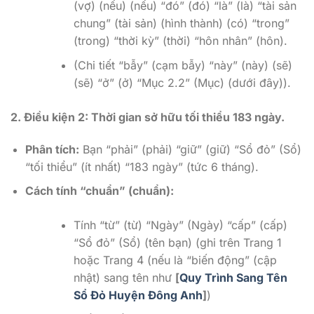
(vợ) (nếu) (nếu) “đó” (đó) “là” (là) “tài sản
chung” (tài sản) (hình thành) (có) “trong”
(trong) “thời kỳ” (thời) “hôn nhân” (hôn).
(Chi tiết “bẫy” (cạm bẫy) “này” (này) (sẽ)
(sẽ) “ở” (ở) “Mục 2.2” (Mục) (dưới đây)).
2. Điều kiện 2: Thời gian sở hữu tối thiểu 183 ngày.
Phân tích:
Bạn “phải” (phải) “giữ” (giữ) “Sổ đỏ” (Sổ)
“tối thiểu” (ít nhất) “183 ngày” (tức 6 tháng).
Cách tính “chuẩn” (chuẩn):
Tính “từ” (từ) “Ngày” (Ngày) “cấp” (cấp)
“Sổ đỏ” (Sổ) (tên bạn) (ghi trên Trang 1
hoặc Trang 4 (nếu là “biến động” (cập
nhật) sang tên như
[
Quy Trình Sang Tên
Sổ Đỏ Huyện Đông Anh
]
)