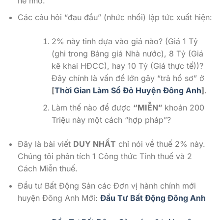
hề nhỏ.
Các câu hỏi “đau đầu” (nhức nhối) lập tức xuất hiện:
2% này tinh dựa vào giá nào? (Giá 1 Tỷ
(ghi trong Bảng giá Nhà nước), 8 Tỷ (Giá
kê khai HĐCC), hay 10 Tỷ (Giá thực tế))?
Đây chính là vấn đề lớn gây “trả hồ sơ” ở
[
Thời Gian Làm Sổ Đỏ Huyện Đông Anh
]
.
Làm thế nào để được
“MIỄN”
khoản 200
Triệu này một cách “hợp pháp”?
Đây là bài viết
DUY NHẤT
chỉ nói về thuế 2% này.
Chúng tôi phân tích 1 Công thức Tính thuế và 2
Cách Miễn thuế.
Đầu tư Bất Động Sản các Đơn vị hành chính mới
huyện Đông Anh Mới:
Đầu Tư Bất Động Đông Anh