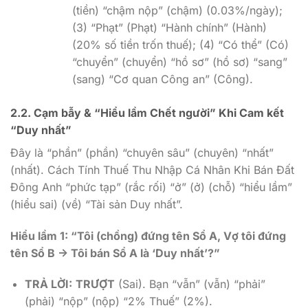
(tiền) “chậm nộp” (chậm) (0.03%/ngày);
(3) “Phạt” (Phạt) “Hành chính” (Hành)
(20% số tiền trốn thuế); (4) “Có thể” (Có)
“chuyển” (chuyển) “hồ sơ” (hồ sơ) “sang”
(sang) “Cơ quan Công an” (Công).
2.2. Cạm bẫy & “Hiểu lầm Chết người” Khi Cam kết
“Duy nhất”
Đây là “phần” (phần) “chuyên sâu” (chuyên) “nhất”
(nhất). Cách Tính Thuế Thu Nhập Cá Nhân Khi Bán Đất
Đông Anh “phức tạp” (rắc rối) “ở” (ở) (chỗ) “hiểu lầm”
(hiểu sai) (về) “Tài sản Duy nhất”.
Hiểu lầm 1: “Tôi (chồng) đứng tên Sổ A, Vợ tôi đứng
tên Sổ B -> Tôi bán Sổ A là ‘Duy nhất’?”
TRẢ LỜI:
TRƯỢT
(Sai). Bạn “vẫn” (vẫn) “phải”
(phải) “nộp” (nộp) “2% Thuế” (2%).