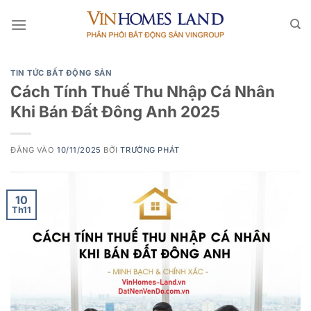
Bỏ
qua
nội
dung
TIN TỨC BẤT ĐỘNG SẢN
Cách Tính Thuế Thu Nhập Cá Nhân
Khi Bán Đất Đông Anh 2025
ĐĂNG VÀO
10/11/2025
BỞI
TRƯỜNG PHÁT
10
Th11