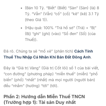
(Bán 10 Tỷ. “Biết” (Biết) “Sàn” (Sàn) (là) 8
Tỷ. “Vẫn” (Vẫn) “cố” (cố) “kê” (kê) 3.1 Tỷ
(theo Giá 1)).
(Hậu quả: 100% “Trả hồ sơ” (Trả) + “Bị”
(Bị) “ghi” (ghi) (vào) “Sổ đen” (Sổ) (của
Thuế)).
Đã rõ. Chúng ta sẽ “mổ xẻ” (phân tích)
Cách Tính
Thuế Thu Nhập Cá Nhân Khi Bán Đất Đông Anh
.
Đây là “Giá trị Vàng” (Giá trị Cốt lõi) số 1 của bài viết,
“con đường” (phương pháp) “miễn thuế” (miễn) “phổ
biến” (phổ) “nhất” (nhất) mà mọi người (người bán)
đều “nhắm” (hướng) “tới” (tới).
Phần 2: Hướng dẫn Miễn Thuế TNCN
(Trường hợp 1): Tài sản Duy nhất