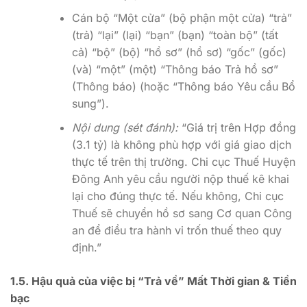
Cán bộ “Một cửa” (bộ phận một cửa) “trả”
(trả) “lại” (lại) “bạn” (bạn) “toàn bộ” (tất
cả) “bộ” (bộ) “hồ sơ” (hồ sơ) “gốc” (gốc)
(và) “một” (một) “Thông báo Trả hồ sơ”
(Thông báo) (hoặc “Thông báo Yêu cầu Bổ
sung”).
Nội dung (sét đánh):
“Giá trị trên Hợp đồng
(3.1 tỷ) là không phù hợp với giá giao dịch
thực tế trên thị trường. Chi cục Thuế Huyện
Đông Anh yêu cầu người nộp thuế kê khai
lại cho đúng thực tế. Nếu không, Chi cục
Thuế sẽ chuyển hồ sơ sang Cơ quan Công
an để điều tra hành vi trốn thuế theo quy
định.”
1.5. Hậu quả của việc bị “Trả về” Mất Thời gian & Tiền
bạc