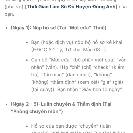
(phá vỡ)
[
Thời Gian Làm Sổ Đỏ Huyện Đông Anh
]
của
bạn.
(Ngày 1): Nộp hồ sơ (Tại “Một cửa” Thuế)
Bạn (hoặc dịch vụ) nộp bộ hồ sơ kê khai
(HĐCC 3.1 Tỷ, Tờ khai Mẫu 03…).
Cán bộ “Một cửa” (bộ phận một cửa) “vẫn
nhận” (vẫn). (Họ “chỉ” (chỉ) “check” (kiểm
tra) “đầu mục” (danh mục), “không”
(không) “thẩm định” (xem xét) “giá” (giá)
(tại quầy)). Bạn nhận “Giấy hẹn 10 ngày”.
(Ngày 2 – 5): Luân chuyển & Thẩm định (Tại
“Phòng chuyên môn”)
Hồ sơ của bạn được “chuyển” (luân