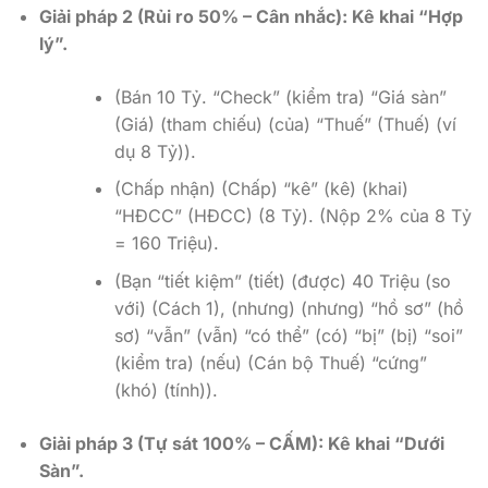
Giải pháp 2 (Rủi ro 50% – Cân nhắc): Kê khai “Hợp
lý”.
(Bán 10 Tỷ. “Check” (kiểm tra) “Giá sàn”
(Giá) (tham chiếu) (của) “Thuế” (Thuế) (ví
dụ 8 Tỷ)).
(Chấp nhận) (Chấp) “kê” (kê) (khai)
“HĐCC” (HĐCC) (8 Tỷ). (Nộp 2% của 8 Tỷ
= 160 Triệu).
(Bạn “tiết kiệm” (tiết) (được) 40 Triệu (so
với) (Cách 1), (nhưng) (nhưng) “hồ sơ” (hồ
sơ) “vẫn” (vẫn) “có thể” (có) “bị” (bị) “soi”
(kiểm tra) (nếu) (Cán bộ Thuế) “cứng”
(khó) (tính)).
Giải pháp 3 (Tự sát 100% – CẤM): Kê khai “Dưới
Sàn”.