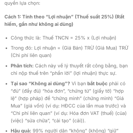
quyền lựa chọn:
Cách 1: Tính theo “Lợi nhuận” (Thuế suất 25%) (Rất
hiếm, gần như không ai dùng)
Công thức là: Thuế TNCN = 25% x (Lợi nhuận)
Trong đó: Lợi nhuận = (Giá Bán) TRỪ (Giá Mua) TRỪ
(Chi phí liên quan)
Phân tích:
Cách này về lý thuyết rất công bằng, bạn
chỉ nộp thuế trên “phần lời” (lợi nhuận) thực sự.
Tại sao “Không ai dùng”?
Vì bạn
bắt buộc
phải có
“đủ” (đầy đủ) “hóa đơn”, “chứng từ” (giấy tờ) “hợp
lệ” (hợp pháp) để “chứng minh” (chứng minh) “Giá
Mua” (giá vốn) (ví dụ: HĐCC của lần mua trước) và
“Chi phí liên quan” (ví dụ: Hóa đơn VAT (thuế) (của)
(việc) “sửa chữa”, “cải tạo” (cải)).
Hậu quả:
99% người dân “không” (không) “giữ”