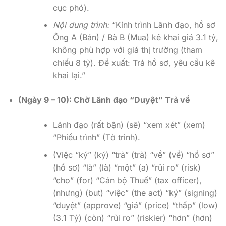
cục phó).
Nội dung trình:
“Kính trình Lãnh đạo, hồ sơ
Ông A (Bán) / Bà B (Mua) kê khai giá 3.1 tỷ,
không phù hợp với giá thị trường (tham
chiếu 8 tỷ). Đề xuất: Trả hồ sơ, yêu cầu kê
khai lại.”
(Ngày 9 – 10): Chờ Lãnh đạo “Duyệt” Trả về
Lãnh đạo (rất bận) (sẽ) “xem xét” (xem)
“Phiếu trình” (Tờ trình).
(Việc “ký” (ký) “trả” (trả) “về” (về) “hồ sơ”
(hồ sơ) “là” (là) “một” (a) “rủi ro” (risk)
“cho” (for) “Cán bộ Thuế” (tax officer),
(nhưng) (but) “việc” (the act) “ký” (signing)
“duyệt” (approve) “giá” (price) “thấp” (low)
(3.1 Tỷ) (còn) “rủi ro” (riskier) “hơn” (hơn)