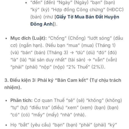
“đến” (đến) “Ngày” (Ngày) “bạn” (bạn)
“ký” (ký) “Hợp đồng Công chứng” (HĐCC)
(bán) (như
[
Giấy Tờ Mua Bán Đất Huyện
Đông Anh
]
).
Mục đích (Luật):
“Chống” (Chống) “lướt sóng” (đầu
cơ) (ngắn hạn). (Nếu bạn “mua” (mua) (Tháng 1)
(và) “bán” (bán) (Tháng 3) -> “dù” (dù) “đó” (đó)
“là” (là) “tài sản duy nhất” (tài sản) -> “vẫn” (vẫn)
“phải” (phải) “nộp” (nộp) “2% Thuế” (2%)).
3. Điều kiện 3: Phải ký “Bản Cam kết” (Tự chịu trách
nhiệm).
Phân tích:
Cơ quan Thuế “sẽ” (sẽ) “không” (không)
“tự” (tự) “điều tra” (điều) “xem” (xem) (bạn) (bạn)
“có” (có) “mấy” (mấy) “nhà” (nhà).
Họ “bắt” (yêu cầu) “bạn” (bạn) “phải” (phải) “ký”