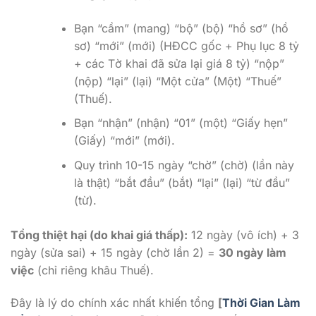
Bạn “cầm” (mang) “bộ” (bộ) “hồ sơ” (hồ
sơ) “mới” (mới) (HĐCC gốc + Phụ lục 8 tỷ
+ các Tờ khai đã sửa lại giá 8 tỷ) “nộp”
(nộp) “lại” (lại) “Một cửa” (Một) “Thuế”
(Thuế).
Bạn “nhận” (nhận) “01” (một) “Giấy hẹn”
(Giấy) “mới” (mới).
Quy trình 10-15 ngày “chờ” (chờ) (lần này
là thật) “bắt đầu” (bắt) “lại” (lại) “từ đầu”
(từ).
Tổng thiệt hại (do khai giá thấp):
12 ngày (vô ích) + 3
ngày (sửa sai) + 15 ngày (chờ lần 2) =
30 ngày làm
việc
(chỉ riêng khâu Thuế).
Đây là lý do chính xác nhất khiến tổng
[
Thời Gian Làm