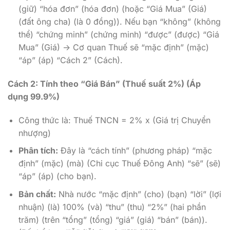
(giữ) “hóa đơn” (hóa đơn) (hoặc “Giá Mua” (Giá)
(đất ông cha) (là 0 đồng)). Nếu bạn “không” (không
thể) “chứng minh” (chứng minh) “được” (được) “Giá
Mua” (Giá) -> Cơ quan Thuế sẽ “mặc định” (mặc)
“áp” (áp) “Cách 2” (Cách).
Cách 2: Tính theo “Giá Bán” (Thuế suất 2%) (Áp
dụng 99.9%)
Công thức là: Thuế TNCN = 2% x (Giá trị Chuyển
nhượng)
Phân tích:
Đây là “cách tính” (phương pháp) “mặc
định” (mặc) (mà) (Chi cục Thuế Đông Anh) “sẽ” (sẽ)
“áp” (áp) (cho bạn).
Bản chất:
Nhà nước “mặc định” (cho) (bạn) “lời” (lợi
nhuận) (là) 100% (và) “thu” (thu) “2%” (hai phần
trăm) (trên “tổng” (tổng) “giá” (giá) “bán” (bán)).