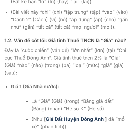
(Bất kể bạn “lỗ” (lỗ) (hay) “lãi” (lãi)).
(Bài viết này “chỉ” (chỉ) “tập trung” (tập) “vào” (vào)
“Cách 2” (Cách) (vì) (nó) “áp dụng” (áp) (cho) “gần
như” (gần) “tất cả” (tất cả) “mọi người” (mọi)).
1.2. Vấn đề cốt lõi: Giá tính Thuế TNCN là “Giá” nào?
Đây là “cuộc chiến” (vấn đề) “lớn nhất” (lớn) (tại) “Chi
cục Thuế Đông Anh”. Giá tính thuế tncn 2% là “Giá”
(Giá) “nào” (nào) (trong) (ba) “loại” (mức) “giá” (giá)
(sau):
Giá 1 (Giá Nhà nước):
Là “Giá” (Giá) (trong) “Bảng giá đất”
(Bảng) (nhân) “Hệ số K” (Hệ số).
(Như
[
Giá Đất Huyện Đông Anh
]
đã “mổ
xẻ” (phân tích)).