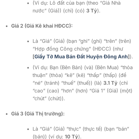
(Ví dụ: Lô đất của bạn (theo “Giá Nhà
nước” (Giá)) (chỉ) (có)
3 Tỷ
).
Giá 2 (Giá Kê khai HĐCC):
Là “Giá” (Giá) (bạn “ghi” (ghi) “trên” (trên)
“Hợp đồng Công chứng” (HĐCC) (như
[
Giấy Tờ Mua Bán Đất Huyện Đông Anh
]
).
(Ví dụ: Bạn (Bên Bán) (và) (Bên Mua) “thỏa
thuận” (thỏa) “kê” (kê) “thấp” (thấp) (để
“né” (tránh) “thuế” (thuế)) (là)
3.1 Tỷ
(chỉ
“cao” (cao) “hơn” (hơn) “Giá 1” (Giá) (một)
“chút” (chút)).
Giá 3 (Giá Thị trường):
Là “Giá” (Giá) “thực” (thực tế) (bạn “bán”
(bán)) (ví dụ:
10 Tỷ
).