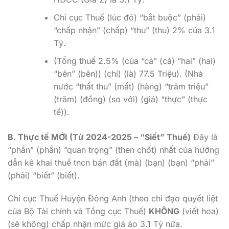
Chi cục Thuế (lúc đó) “bắt buộc” (phải)
“chấp nhận” (chấp) “thu” (thu) 2% của 3.1
Tỷ.
(Tổng thuế 2.5% (của “cả” (cả) “hai” (hai)
“bên” (bên)) (chỉ) (là) 77.5 Triệu). (Nhà
nước “thất thu” (mất) (hàng) “trăm triệu”
(trăm) (đồng) (so với) (giá) “thực” (thực
tế)).
B. Thực tế MỚI (Từ 2024-2025 – “Siết” Thuế)
Đây là
“phần” (phần) “quan trọng” (then chốt) nhất của hướng
dẫn kê khai thuế tncn bán đất (mà) (bạn) (bạn) “phải”
(phải) “biết” (biết).
Chi cục Thuế Huyện Đông Anh (theo chỉ đạo quyết liệt
của Bộ Tài chính và Tổng cục Thuế)
KHÔNG
(viết hoa)
(sẽ không) chấp nhận mức giá ảo 3.1 Tỷ nữa.