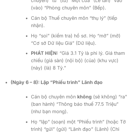
chuyển) “từ” (từ) “Một cửa” (Lễ tân) “vào”
(vào) “Phòng chuyên môn” (Bếp).
Cán bộ Thuế chuyên môn “thụ lý” (tiếp
nhận).
Họ “soi” (kiểm tra) hồ sơ. Họ “mở” (mở)
“Cơ sở Dữ liệu Giá” (Dữ liệu).
PHÁT HIỆN:
“Giá 3.1 Tỷ là phi lý. Giá tham
chiếu (giá sàn) (nội bộ) (của) (khu vực)
(này) (là) 8 Tỷ.”
(Ngày 6 – 8): Lập “Phiếu trình” Lãnh đạo
Cán bộ chuyên môn
không
(sẽ không) “ra”
(ban hành) “Thông báo thuế 77.5 Triệu”
(như bạn mong).
Họ “lập” (soạn) một “Phiếu trình” (hoặc Tờ
trình) “gửi” (gửi) “Lãnh đạo” (Lãnh) (Chi