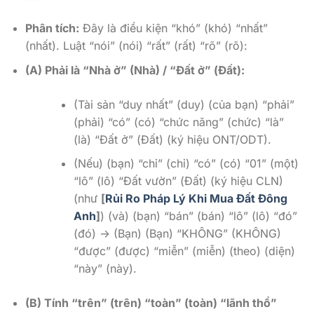
Phân tích:
Đây là điều kiện “khó” (khó) “nhất”
(nhất). Luật “nói” (nói) “rất” (rất) “rõ” (rõ):
(A) Phải là “Nhà ở” (Nhà) / “Đất ở” (Đất):
(Tài sản “duy nhất” (duy) (của bạn) “phải”
(phải) “có” (có) “chức năng” (chức) “là”
(là) “Đất ở” (Đất) (ký hiệu ONT/ODT).
(Nếu) (bạn) “chỉ” (chỉ) “có” (có) “01” (một)
“lô” (lô) “Đất vườn” (Đất) (ký hiệu CLN)
(như
[
Rủi Ro Pháp Lý Khi Mua Đất Đông
Anh
]
) (và) (bạn) “bán” (bán) “lô” (lô) “đó”
(đó) -> (Bạn) (Bạn) “KHÔNG” (KHÔNG)
“được” (được) “miễn” (miễn) (theo) (diện)
“này” (này).
(B) Tính “trên” (trên) “toàn” (toàn) “lãnh thổ”