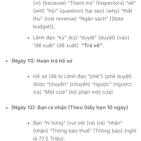
(vì) (because) “Thanh tra” (Inspectors) “sẽ”
(will) “hỏi” (question) (tại sao) (why) “thất
thu” (lost revenue) “Ngân sách” (State
budget)).
Lãnh đạo “ký” (ký) “duyệt” (duyệt) (vào)
“đề xuất” (đề xuất):
“Trả về”
.
(Ngày 11): Hoàn trả hồ sơ
Hồ sơ (đã bị Lãnh đạo “phê”) (phê duyệt)
được “chuyển” (chuyển) “ngược” (ngược)
(ra) “Một cửa” (bộ phận một cửa).
(Ngày 12): Bạn ra nhận (Theo Giấy hẹn 10 ngày)
Bạn “hí hửng” (vui vẻ) (ra) (ra) “nhận”
(nhận) “Thông báo thuế” (Thông báo) (nghĩ
là 77.5 Triệu).