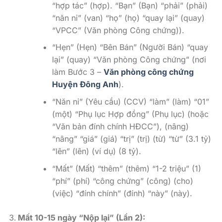
“hợp tác” (hợp). “Bạn” (Bạn) “phải” (phải)
“năn nỉ” (van) “họ” (họ) “quay lại” (quay)
“VPCC” (Văn phòng Công chứng)).
“Hẹn” (Hẹn) “Bên Bán” (Người Bán) “quay
lại” (quay) “Văn phòng Công chứng” (nơi
làm Bước 3 –
Văn phòng công chứng
Huyện Đông Anh
).
“Năn nỉ” (Yêu cầu) (CCV) “làm” (làm) “01”
(một) “Phụ lục Hợp đồng” (Phụ lục) (hoặc
“Văn bản đính chính HĐCC”), (nâng)
“nâng” “giá” (giá) “trị” (trị) (từ) “từ” (3.1 tỷ)
“lên” (lên) (ví dụ) (8 tỷ).
“Mất” (Mất) “thêm” (thêm) “1-2 triệu” (1)
“phí” (phí) “công chứng” (công) (cho)
(việc) “đính chính” (đính) “này” (này).
Mất 10-15 ngày “Nộp lại” (Lần 2):