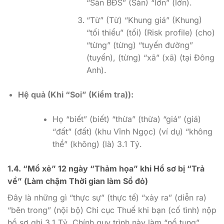
“Sàn BĐS” (Sàn) “lớn” (lớn).
“Từ” (Từ) “Khung giá” (Khung)
“tối thiểu” (tối) (Risk profile) (cho)
“từng” (từng) “tuyến đường”
(tuyến), (từng) “xã” (xã) (tại Đông
Anh).
Hệ quả (Khi “Soi” (Kiểm tra)):
Họ “biết” (biết) “thừa” (thừa) “giá” (giá)
“đất” (đất) (khu Vĩnh Ngọc) (ví dụ) “không
thể” (không) (là) 3.1 Tỷ.
1.4. “Mổ xẻ” 12 ngày “Thảm họa” khi Hồ sơ bị “Trả
về” (Làm chậm Thời gian làm Sổ đỏ)
Đây là những gì “thực sự” (thực tế) “xảy ra” (diễn ra)
“bên trong” (nội bộ) Chi cục Thuế khi bạn (cố tình) nộp
hồ sơ ghi 3.1 Tỷ. Chính quy trình này làm “nổ tung”