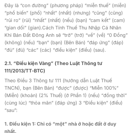
Đây là “con đường” (phương pháp) “miễn thuế” (miễn)
“phổ biến” (phổ) “nhất” (nhất) (nhưng) “cũng” (cũng)
“rủi ro” (rủi) “nhất” (nhất) (nếu) (bạn) “cam kết” (cam)
“gian dối” (gian).Cách Tính Thuế Thu Nhập Cá Nhân
Khi Bán Đất Đông Anh sẽ “trở” (trở) “về” (về) “0 Đồng”
(không) (nếu) “bạn” (bạn) (Bên Bán) “đáp ứng” (đáp)
“đủ” (đủ) “các” (các) “điều kiện” (điều) (sau).
2.1. “Điều kiện Vàng” (Theo Luật Thông tư
111/2013/TT-BTC)
Theo Điều 3 Thông tư 111 (hướng dẫn Luật Thuế
TNCN), bạn (Bên Bán) “được” (được) “Miễn 100%”
(Miễn) (khoản) (2% Thuế) (ở Phần 1) (nếu) “đồng thời”
(cùng lúc) “thỏa mãn” (đáp ứng) 3 “Điều kiện” (điều)
“sau”:
1. Điều kiện 1: Chỉ có “một” nhà ở hoặc đất ở duy
nhất.