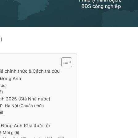
)
á chính thức & Cách tra cứu
ại Đông Anh
hức)
ế)
nh 2025 (Giá Nhà nước)
P. Hà Nội (Chuẩn nhất)
i)
 Đông Anh (Giá thực tế)
 Môi giới)