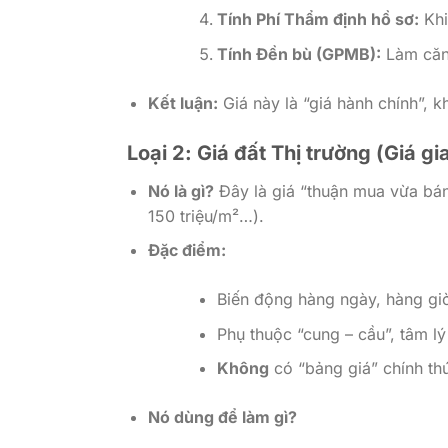
Tính Phí Thẩm định hồ sơ:
Khi
Tính Đền bù (GPMB):
Làm căn 
Kết luận:
Giá này là “giá hành chính”, k
Loại 2: Giá đất Thị trường (Giá gi
Nó là gì?
Đây là giá “thuận mua vừa bán”
150 triệu/m²…).
Đặc điểm:
Biến động hàng ngày, hàng gi
Phụ thuộc “cung – cầu”, tâm lý 
Không
có “bảng giá” chính th
Nó dùng để làm gì?