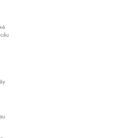
 kê
 cầu
Đây
sau