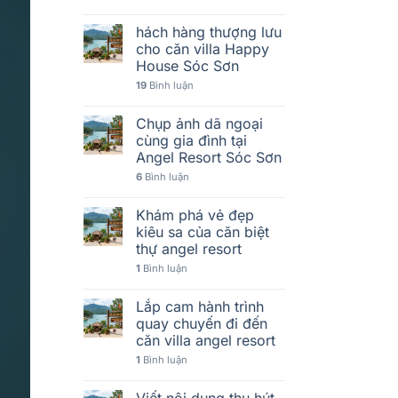
hách hàng thượng lưu
cho căn villa Happy
House Sóc Sơn
19
Bình luận
Chụp ảnh dã ngoại
cùng gia đình tại
Angel Resort Sóc Sơn
6
Bình luận
Khám phá vẻ đẹp
kiêu sa của căn biệt
thự angel resort
1
Bình luận
Lắp cam hành trình
quay chuyến đi đến
căn villa angel resort
1
Bình luận
Viết nội dung thu hút