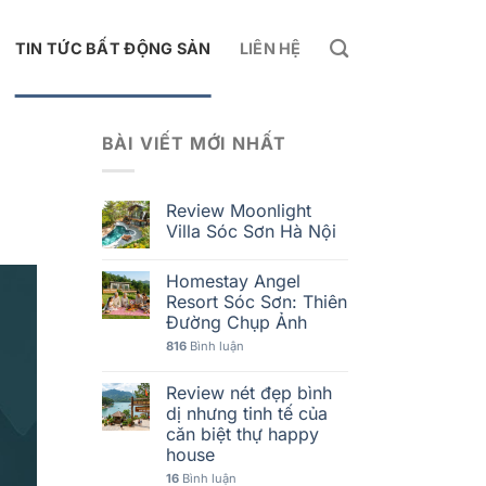
TIN TỨC BẤT ĐỘNG SẢN
LIÊN HỆ
BÀI VIẾT MỚI NHẤT
Review Moonlight
Villa Sóc Sơn Hà Nội
Homestay Angel
Resort Sóc Sơn: Thiên
Đường Chụp Ảnh
816
Bình luận
Review nét đẹp bình
dị nhưng tinh tế của
căn biệt thự happy
house
16
Bình luận