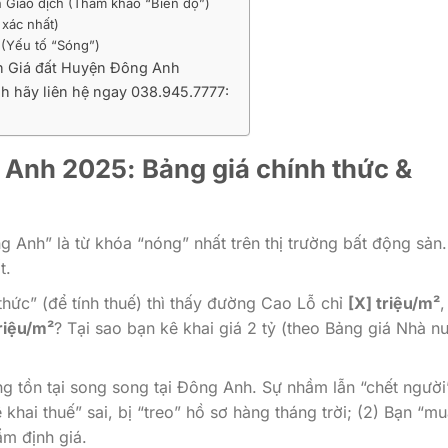
 Giao dịch (Tham khảo “Biên độ”)
xác nhất)
(Yếu tố “Sóng”)
ến Giá đất Huyện Đông Anh
h hãy liên hệ ngay 038.945.7777:
Anh 2025: Bảng giá chính thức &
g Anh” là từ khóa “nóng” nhất trên thị trường bất động sản.
t.
 thức” (để tính thuế) thì thấy đường Cao Lỗ chỉ
[X] triệu/m²
,
riệu/m²
? Tại sao bạn kê khai giá 2 tỷ (theo Bảng giá Nhà n
g tồn tại song song tại Đông Anh. Sự nhầm lẫn “chết người
ê khai thuế” sai, bị “treo” hồ sơ hàng tháng trời; (2) Bạn “m
ẩm định giá.