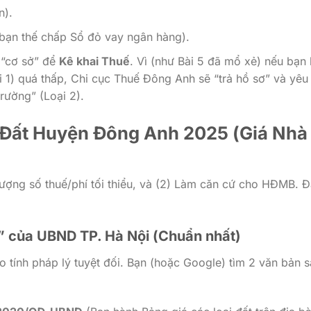
).
bạn thế chấp Sổ đỏ vay ngân hàng).
“cơ sở” để
Kê khai Thuế
. Vì (như Bài 5 đã mổ xẻ) nếu bạn
i 1) quá thấp, Chi cục Thuế Đông Anh sẽ “trả hồ sơ” và yêu
trường” (Loại 2).
á Đất Huyện Đông Anh 2025 (Giá Nhà
lượng số thuế/phí tối thiểu, và (2) Làm căn cứ cho HĐMB. 
” của UBND TP. Hà Nội (Chuẩn nhất)
 tính pháp lý tuyệt đối. Bạn (hoặc Google) tìm 2 văn bản 