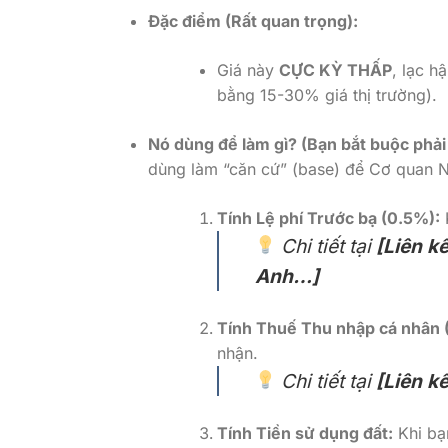
Đặc điểm (Rất quan trọng):
Giá này
CỰC KỲ THẤP
, lạc h
bằng 15-30% giá thị trường).
Nó dùng để làm gì? (Bạn bắt buộc phải 
dùng làm “căn cứ” (base) để Cơ quan N
Tính Lệ phí Trước bạ (0.5%):
K
Chi tiết tại
[Liên k
Anh…]
Tính Thuế Thu nhập cá nhân 
nhận.
Chi tiết tại
[Liên k
Tính Tiền sử dụng đất:
Khi bạn