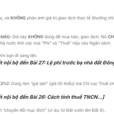
ậu, và
KHÔNG
phản ánh giá trị giao dịch thực tế (thường chỉ
biết):
Giá này
KHÔNG
dùng để mua bán, giao dịch. Nó
CH
hà nước tính các loại “Phí” và “Thuế” nộp vào Ngân sách:
hi bạn đi sang tên.
ết nội bộ đến Bài 27: Lệ phí trước bạ nhà đất Đôn
(2%):
Dùng làm “giá sàn” (giá tối thiểu) mà Chi cục Thuế c
ết nội bộ đến Bài 26: Cách tính thuế TNCN…]
 “chuyển đổi mục đích” (ví dụ: từ Đất vườn lên Đất ở).