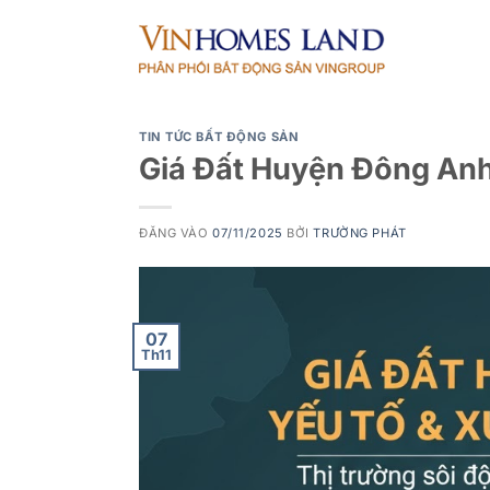
Bỏ
qua
nội
dung
TIN TỨC BẤT ĐỘNG SẢN
Giá Đất Huyện Đông Anh
ĐĂNG VÀO
07/11/2025
BỞI
TRƯỜNG PHÁT
07
Th11