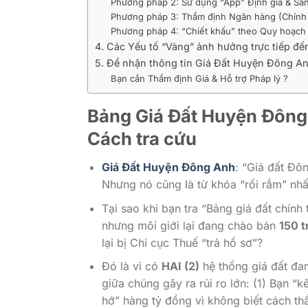
Phương pháp 2: Sử dụng “App” Định giá & Sàn
Phương pháp 3: Thẩm định Ngân hàng (Chính 
Phương pháp 4: “Chiết khấu” theo Quy hoạch 
4. Các Yếu tố “Vàng” ảnh hưởng trực tiếp đ
5. Để nhận thông tin Giá Đất Huyện Đông An
Bạn cần Thẩm định Giá & Hỗ trợ Pháp lý ?
Bảng Giá Đất Huyện Đông 
Cách tra cứu
Giá Đất Huyện Đông Anh
: “Giá đất Đôn
Nhưng nó cũng là từ khóa “rối rắm” nhấ
Tại sao khi bạn tra “Bảng giá đất chính
nhưng môi giới lại đang chào bán
150 t
lại bị Chi cục Thuế “trả hồ sơ”?
Đó là vì có
HAI (2)
hệ thống giá đất đan
giữa chúng gây ra rủi ro lớn: (1) Bạn “k
hớ” hàng tỷ đồng vì không biết cách th