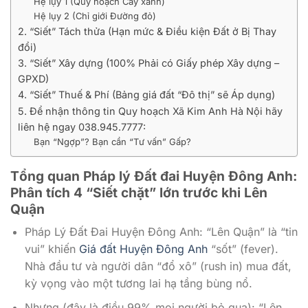
Hệ lụy 1 (Quy hoạch Cây xanh)
Hệ lụy 2 (Chỉ giới Đường đỏ)
2. “Siết” Tách thửa (Hạn mức & Điều kiện Đất ở Bị Thay
đổi)
3. “Siết” Xây dựng (100% Phải có Giấy phép Xây dựng –
GPXD)
4. “Siết” Thuế & Phí (Bảng giá đất “Đô thị” sẽ Áp dụng)
5. Để nhận thông tin Quy hoạch Xã Kim Anh Hà Nội hãy
liên hệ ngay 038.945.7777:
Bạn “Ngợp”? Bạn cần “Tư vấn” Gấp?
Tổng quan Pháp lý Đất đai Huyện Đông Anh:
Phân tích 4 “Siết chặt” lớn trước khi Lên
Quận
Pháp Lý Đất Đai Huyện Đông Anh: “Lên Quận” là “tin
vui” khiến
Giá đất Huyện Đông Anh
“sốt” (fever).
Nhà đầu tư và người dân “đổ xô” (rush in) mua đất,
kỳ vọng vào một tương lai hạ tầng bùng nổ.
Nhưng (đây là điều 99% mọi người bỏ qua): “Lên