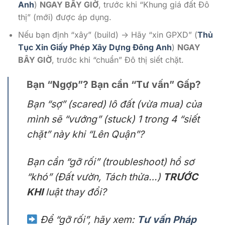
Anh
)
NGAY BÂY GIỜ
, trước khi “Khung giá đất Đô
thị” (mới) được áp dụng.
Nếu bạn định “xây” (build) -> Hãy “xin GPXD” (
Thủ
Tục Xin Giấy Phép Xây Dựng Đông Anh
)
NGAY
BÂY GIỜ
, trước khi “chuẩn” Đô thị siết chặt.
Bạn “Ngợp”? Bạn cần “Tư vấn” Gấp?
Bạn “sợ” (scared) lô đất (vừa mua) của
mình sẽ “vướng” (stuck) 1 trong 4 “siết
chặt” này khi “Lên Quận”?
Bạn cần “gỡ rối” (troubleshoot) hồ sơ
“khó” (Đất vườn, Tách thửa…)
TRƯỚC
KHI
luật thay đổi?
Để “gỡ rối”, hãy xem:
Tư vấn Pháp