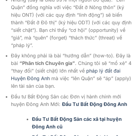
Quận” đồng nghĩa với việc “Đất ở Nông thôn” (ký
hiệu ONT) (với các quy định “linh động”) sẽ biến
thành “Đất ở Đô thị” (ký hiệu ODT) (với các quy định
“siết chặt”). Bạn chỉ thấy “cơ hội” (opportunity) về
“giá”, mà “quên” (forget) “thách thức” (threat) về
“pháp lý”.
Đây không phải là bài “hướng dẫn” (how-to). Đây là
bài
“Phân tích Chuyên gia”
. Chúng tôi sẽ “mổ xẻ” 4
“thay đổi” (siết chặt) lớn nhất về
pháp lý đất đai
Huyện Đông Anh
mà việc “lên Quận” sẽ “áp” (apply)
lên tài sản của bạn.
Đầu tư Bất Động Sản các Đơn vị hành chính mới
huyện Đông Anh Mới:
Đầu Tư Bất Động Đông Anh
Đầu Tư Bất Động Sản các xã tại huyện
Đông Anh cũ