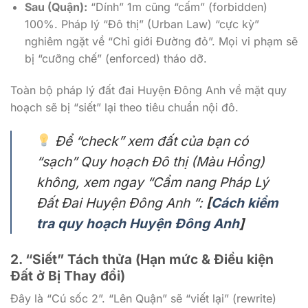
Sau (Quận):
“Dính” 1m cũng “cấm” (forbidden)
100%. Pháp lý “Đô thị” (Urban Law) “cực kỳ”
nghiêm ngặt về “Chỉ giới Đường đỏ”. Mọi vi phạm sẽ
bị “cưỡng chế” (enforced) tháo dỡ.
Toàn bộ pháp lý đất đai Huyện Đông Anh về mặt quy
hoạch sẽ bị “siết” lại theo tiêu chuẩn nội đô.
Để “check” xem đất của bạn có
“sạch” Quy hoạch Đô thị (Màu Hồng)
không, xem ngay “Cẩm nang Pháp Lý
Đất Đai Huyện Đông Anh “:
[
Cách kiểm
tra quy hoạch Huyện Đông Anh
]
2. “Siết” Tách thửa (Hạn mức & Điều kiện
Đất ở Bị Thay đổi)
Đây là “Cú sốc 2”. “Lên Quận” sẽ “viết lại” (rewrite)