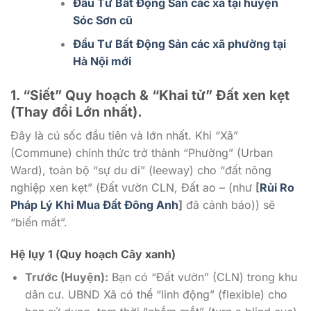
Đầu Tư Bất Động Sản các xã tại huyện
Sóc Sơn cũ
Đầu Tư Bất Động Sản các xã phường tại
Hà Nội mới
1. “Siết” Quy hoạch & “Khai tử” Đất xen kẹt
(Thay đổi Lớn nhất)
.
Đây là cú sốc đầu tiên và lớn nhất. Khi “Xã”
(Commune) chính thức trở thành “Phường” (Urban
Ward), toàn bộ “sự du di” (leeway) cho “đất nông
nghiệp xen kẹt” (Đất vườn CLN, Đất ao – (như
[
Rủi Ro
Pháp Lý Khi Mua Đất Đông Anh
]
đã cảnh báo)) sẽ
“biến mất”.
Hệ lụy 1 (Quy hoạch Cây xanh)
Trước (Huyện):
Bạn có “Đất vườn” (CLN) trong khu
dân cư. UBND Xã có thể “linh động” (flexible) cho