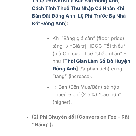
Thuế Phí Khi Mua Bán Đất Đông Anh
,
Cách Tính Thuế Thu Nhập Cá Nhân Khi
Bán Đất Đông Anh
,
Lệ Phí Trước Bạ Nhà
Đất Đông Anh
):
Khi “Bảng giá sàn” (floor price)
tăng -> “Giá trị HĐCC Tối thiểu”
(mà Chi cục Thuế “chấp nhận” –
như
[
Thời Gian Làm Sổ Đỏ Huyện
Đông Anh
]
đã phân tích) cũng
“tăng” (increase).
-> Bạn (Bên Mua/Bán) sẽ nộp
Thuế/Lệ phí (2.5%) “cao hơn”
(higher).
(2) Phí Chuyển đổi (Conversion Fee – Rất
“Nặng”):