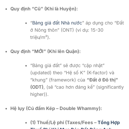
Quy định “Cũ” (Khi là Huyện):
“
Bảng giá đất Nhà nước
” áp dụng cho “Đất
ở Nông thôn” (ONT) (ví dụ: 15-30
triệu/m²).
Quy định “MỚI” (Khi lên Quận):
“Bảng giá đất” sẽ được “cập nhật”
(updated) theo “Hệ số K” (K-factor) và
“khung” (framework) của
“Đất ở Đô thị”
(ODT)
, (sẽ “cao hơn đáng kể” (significantly
higher)).
Hệ lụy (Cú đấm Kép – Double Whammy):
(1) Thuế/Lệ phí (Taxes/Fees –
Tổng Hợp