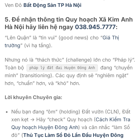
Ven Đô
Bất Động Sản TP Hà Nội
5. Để nhận thông tin Quy hoạch Xã Kim Anh
Hà Nội
hãy liên hệ ngay
038.945.7777
:
“Lên Quận” là “tin vui” (good news) cho “
Giá Thị
trường
” (vì hạ tầng).
Nhưng nó là “thách thức” (challenge) lớn cho “Pháp lý”.
Toàn bộ
đang “chuyển
pháp lý đất đai Huyện Đông Anh
mình” (transitioning). Các quy định sẽ “nghiêm ngặt”
hơn, “chuẩn” hơn, và “khó” hơn.
Lời khuyên Chuyên gia:
Nếu bạn đang “ôm” (holding) Đất vườn (CLN), Đất
xen kẹt -> Hãy “check” Quy hoạch (
Cách Kiểm Tra
Quy hoạch Huyện Đông Anh
) và cân nhắc “làm Sổ
đỏ” (
Thủ Tục Làm Sổ Đỏ Lần Đầu Huyện Đông