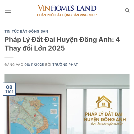
Bỏ
qua
nội
dung
TIN TỨC BẤT ĐỘNG SẢN
Pháp Lý Đất Đai Huyện Đông Anh: 4
Thay đổi Lớn 2025
ĐĂNG VÀO
08/11/2025
BỞI
TRƯỜNG PHÁT
08
Th11