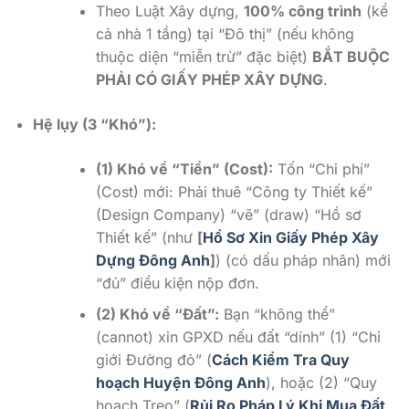
Theo Luật Xây dựng,
100% công trình
(kể
cả nhà 1 tầng) tại “Đô thị” (nếu không
thuộc diện “miễn trừ” đặc biệt)
BẮT BUỘC
PHẢI CÓ GIẤY PHÉP XÂY DỰNG
.
Hệ lụy (3 “Khó”):
(1) Khó về “Tiền” (Cost):
Tốn “Chi phí”
(Cost) mới: Phải thuê “Công ty Thiết kế”
(Design Company) “vẽ” (draw) “Hồ sơ
Thiết kế” (như
[
Hồ Sơ Xin Giấy Phép Xây
Dựng Đông Anh
]
) (có dấu pháp nhân) mới
“đủ” điều kiện nộp đơn.
(2) Khó về “Đất”:
Bạn “không thể”
(cannot) xin GPXD nếu đất “dính” (1) “Chỉ
giới Đường đỏ” (
Cách Kiểm Tra Quy
hoạch Huyện Đông Anh
), hoặc (2) “Quy
hoạch Treo” (
Rủi Ro Pháp Lý Khi Mua Đất