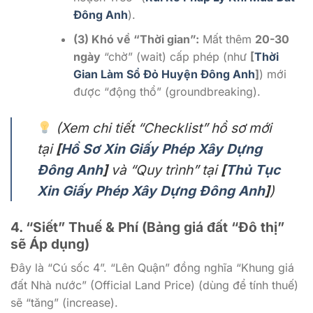
Đông Anh
).
(3) Khó về “Thời gian”:
Mất thêm
20-30
ngày
“chờ” (wait) cấp phép (như
[
Thời
Gian Làm Sổ Đỏ Huyện Đông Anh
]
) mới
được “động thổ” (groundbreaking).
(Xem chi tiết “Checklist” hồ sơ mới
tại
[
Hồ Sơ Xin Giấy Phép Xây Dựng
Đông Anh
]
và “Quy trình” tại
[
Thủ Tục
Xin Giấy Phép Xây Dựng Đông Anh
]
)
4. “Siết” Thuế & Phí (Bảng giá đất “Đô thị”
sẽ Áp dụng)
Đây là “Cú sốc 4”. “Lên Quận” đồng nghĩa “Khung giá
đất Nhà nước” (Official Land Price) (dùng để tính thuế)
sẽ “tăng” (increase).