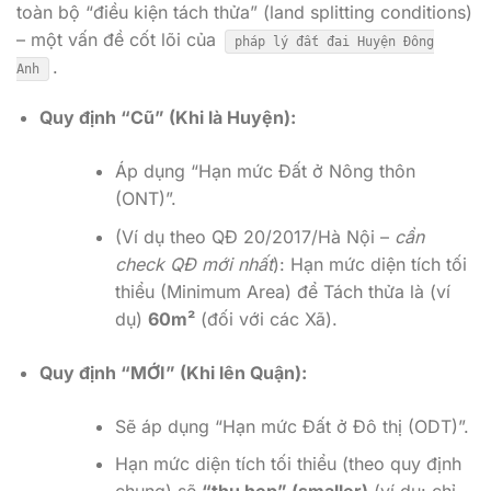
toàn bộ “điều kiện tách thửa” (land splitting conditions)
– một vấn đề cốt lõi của
pháp lý đất đai Huyện Đông
.
Anh
Quy định “Cũ” (Khi là Huyện):
Áp dụng “Hạn mức Đất ở Nông thôn
(ONT)”.
(Ví dụ theo QĐ 20/2017/Hà Nội –
cần
check QĐ mới nhất
): Hạn mức diện tích tối
thiểu (Minimum Area) để Tách thửa là (ví
dụ)
60m²
(đối với các Xã).
Quy định “MỚI” (Khi lên Quận):
Sẽ áp dụng “Hạn mức Đất ở Đô thị (ODT)”.
Hạn mức diện tích tối thiểu (theo quy định