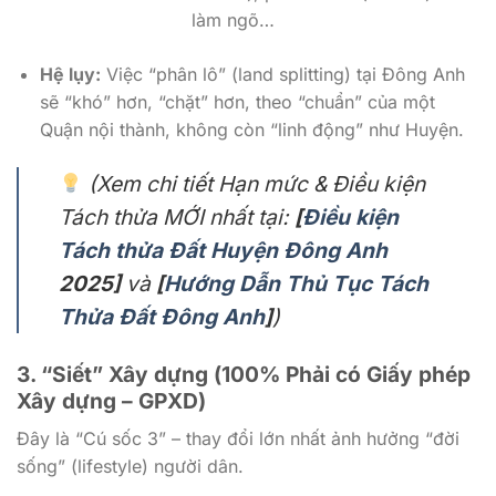
làm ngõ…
Hệ lụy:
Việc “phân lô” (land splitting) tại Đông Anh
sẽ “khó” hơn, “chặt” hơn, theo “chuẩn” của một
Quận nội thành, không còn “linh động” như Huyện.
(Xem chi tiết Hạn mức & Điều kiện
Tách thửa MỚI nhất tại:
[
Điều kiện
Tách thửa Đất Huyện Đông Anh
2025]
và
[
Hướng Dẫn Thủ Tục Tách
Thửa Đất Đông Anh
]
)
3. “Siết” Xây dựng (100% Phải có Giấy phép
Xây dựng – GPXD)
Đây là “Cú sốc 3” – thay đổi lớn nhất ảnh hưởng “đời
sống” (lifestyle) người dân.