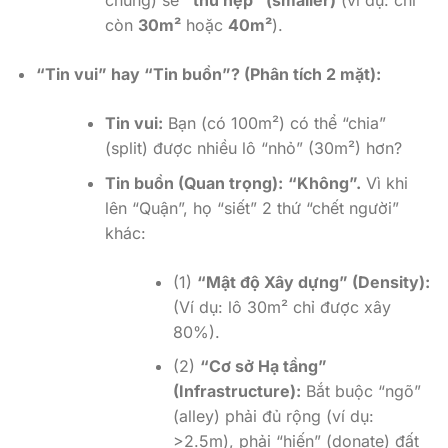
chung) sẽ
“thu hẹp” (smaller)
(ví dụ: chỉ
còn
30m²
hoặc
40m²
).
“Tin vui” hay “Tin buồn”? (Phân tích 2 mặt):
Tin vui:
Bạn (có 100m²) có thể “chia”
(split) được nhiều lô “nhỏ” (30m²) hơn?
Tin buồn (Quan trọng):
“Không”.
Vì khi
lên “Quận”, họ “siết” 2 thứ “chết người”
khác:
(1)
“Mật độ Xây dựng” (Density):
(Ví dụ: lô 30m² chỉ được xây
80%).
(2)
“Cơ sở Hạ tầng”
(Infrastructure):
Bắt buộc “ngõ”
(alley) phải đủ rộng (ví dụ:
>2.5m), phải “hiến” (donate) đất