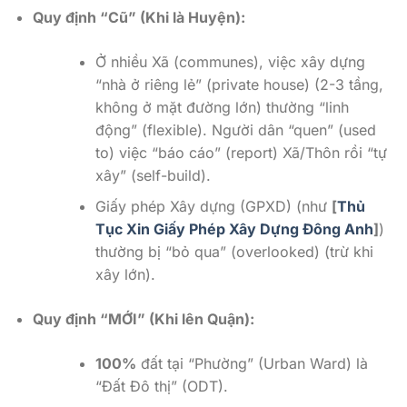
Quy định “Cũ” (Khi là Huyện):
Ở nhiều Xã (communes), việc xây dựng
“nhà ở riêng lẻ” (private house) (2-3 tầng,
không ở mặt đường lớn) thường “linh
động” (flexible). Người dân “quen” (used
to) việc “báo cáo” (report) Xã/Thôn rồi “tự
xây” (self-build).
Giấy phép Xây dựng (GPXD) (như
[
Thủ
Tục Xin Giấy Phép Xây Dựng Đông Anh
]
)
thường bị “bỏ qua” (overlooked) (trừ khi
xây lớn).
Quy định “MỚI” (Khi lên Quận):
100%
đất tại “Phường” (Urban Ward) là
“Đất Đô thị” (ODT).