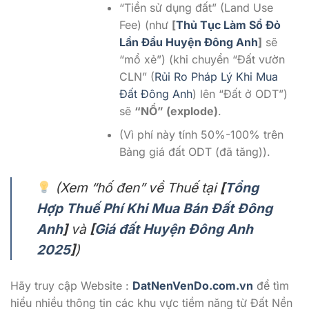
“Tiền sử dụng đất” (Land Use
Fee) (như
[
Thủ Tục Làm Sổ Đỏ
Lần Đầu Huyện Đông Anh
]
sẽ
“mổ xẻ”) (khi chuyển “Đất vườn
CLN” (
Rủi Ro Pháp Lý Khi Mua
Đất Đông Anh
) lên “Đất ở ODT”)
sẽ
“NỔ” (explode)
.
(Vì phí này tính 50%-100% trên
Bảng giá đất ODT (đã tăng)).
(Xem “hố đen” về Thuế tại
[
Tổng
Hợp Thuế Phí Khi Mua Bán Đất Đông
Anh
]
và
[
Giá đất Huyện Đông Anh
2025
]
)
Hãy truy cập Website :
DatNenVenDo.com.vn
để tìm
hiểu nhiều thông tin các khu vực tiềm năng từ Đất Nền