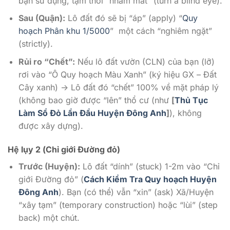
bạn sử dụng, tạm thời “nhắm mắt” (turn a blind eye).
Sau (Quận):
Lô đất đó sẽ bị “áp” (apply) “
Quy
hoạch Phân khu 1/5000
” một cách “nghiêm ngặt”
(strictly).
Rủi ro “Chết”:
Nếu lô đất vườn (CLN) của bạn (lỡ)
rơi vào “Ô Quy hoạch Màu Xanh” (ký hiệu GX – Đất
Cây xanh) -> Lô đất đó “chết” 100% về mặt pháp lý
(không bao giờ được “lên” thổ cư (như
[
Thủ Tục
Làm Sổ Đỏ Lần Đầu Huyện Đông Anh
]
), không
được xây dựng).
Hệ lụy 2 (Chỉ giới Đường đỏ)
Trước (Huyện):
Lô đất “dính” (stuck) 1-2m vào “Chỉ
giới Đường đỏ” (
Cách Kiểm Tra Quy hoạch Huyện
Đông Anh
). Bạn (có thể) vẫn “xin” (ask) Xã/Huyện
“xây tạm” (temporary construction) hoặc “lùi” (step
back) một chút.