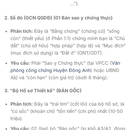
…”).
2. Sổ đỏ (GCN QSDĐ) (01 Bản sao y chứng thực)
Phân tích:
Đây là “Bằng chứng” (chứng cứ) “sống
còn” (thiết yếu) (ở Phần 1.1) chứng minh bạn là “Chủ
đất” (chủ sở hữu) “hợp pháp” (hợp lệ) và “Mục đích”
(mục đích sử dụng) là “Đất ở” (ONT/ODT).
Yêu cầu:
Phải “Sao y Chứng thực” (tại VPCC (
Văn
phòng công chứng Huyện Đông Anh
) hoặc UBND
Xã) và “còn hạn” (còn giá trị) (dưới 6 tháng).
3. “Bộ Hồ sơ Thiết kế” (BẢN GỐC)
Phân tích:
Đây là “trái tim” (cốt lõi) của bộ hồ sơ, là
“cú sốc” (khoản chi) “tốn tiền” (chi phí) nhất (10-50
triệu).
Yêu cầu:
02 (hai) bộ “Bản gốc” (in khổ A3/A2, đóng