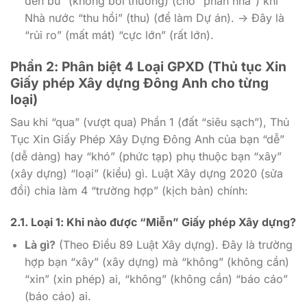
đền bù” (không bồi thường) (cho “phần nhà”) khi
Nhà nước “thu hồi” (thu) (để làm Dự án). -> Đây là
“rủi ro” (mất mát) “cực lớn” (rất lớn).
Phần 2: Phân biệt 4 Loại GPXD (Thủ tục Xin
Giấy phép Xây dựng Đông Anh cho từng
loại)
Sau khi “qua” (vượt qua) Phần 1 (đất “siêu sạch”), Thủ
Tục Xin Giấy Phép Xây Dựng Đông Anh của bạn “dễ”
(dễ dàng) hay “khó” (phức tạp) phụ thuộc bạn “xây”
(xây dựng) “loại” (kiểu) gì. Luật Xây dựng 2020 (sửa
đổi) chia làm 4 “trường hợp” (kịch bản) chính:
2.1. Loại 1: Khi nào được “Miễn” Giấy phép Xây dựng?
Là gì?
(Theo Điều 89 Luật Xây dựng). Đây là trường
hợp bạn “xây” (xây dựng) mà “không” (không cần)
“xin” (xin phép) ai, “không” (không cần) “báo cáo”
(báo cáo) ai.