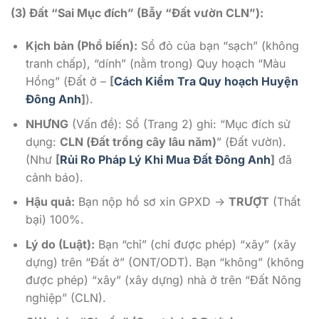
(3) Đất “Sai Mục đích” (Bẫy “Đất vườn CLN”):
Kịch bản (Phổ biến):
Sổ đỏ của bạn “sạch” (không
tranh chấp), “dính” (nằm trong) Quy hoạch “Màu
Hồng” (Đất ở –
[
Cách Kiểm Tra Quy hoạch Huyện
Đông Anh
]
).
NHƯNG
(Vấn đề): Sổ (Trang 2) ghi: “Mục đích sử
dụng:
CLN (Đất trồng cây lâu năm)
” (Đất vườn).
(Như
[
Rủi Ro Pháp Lý Khi Mua Đất Đông Anh
]
đã
cảnh báo).
Hậu quả:
Bạn nộp hồ sơ xin GPXD ->
TRƯỢT
(Thất
bại) 100%.
Lý do (Luật):
Bạn “chỉ” (chỉ được phép) “xây” (xây
dựng) trên “Đất ở” (ONT/ODT). Bạn “không” (không
được phép) “xây” (xây dựng) nhà ở trên “Đất Nông
nghiệp” (CLN).