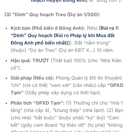
hoạch Huyện Đông Anh
]
là “sống còn”).
(3) “Dính” Quy hoạch Treo (Dự án 1/500):
Kịch bản (Phổ biến ở Đông Anh):
(Như
[
Rủi ro 1:
“Dính” Quy hoạch (Rủi ro Pháp lý khi Mua đất
Đông Anh phổ biến nhất)
]
). Đất “nằm trong”
(thuộc) “Dự án Treo” (Dự án KĐT X…) 10 năm.
Hậu quả:
TRƯỢT
(Thất bại) 100% (cho “Nhà Kiên
cố”).
Giải pháp (Nếu có):
Phòng Quản lý Đô thị (Huyện)
“chỉ” (chỉ có thể) “xem xét” (cân nhắc) cấp
“GPXD
Tạm”
(Giấy phép xây dựng có thời hạn).
Phân tích “GPXD Tạm”:
(1) Thường chỉ cho “nhà 1
tầng” (nhà cấp 4), “khung thép” (nhà tạm). (2) Bạn
(chủ nhà) “bắt buộc” (buộc phải) “ký” (ký) “Cam
kết” (giấy cam đoan) “tự tháo dỡ” (tự phá) “không