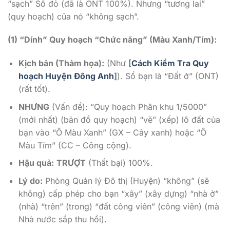
“sạch” Sổ đỏ (đã là ONT 100%). Nhưng “tương lai”
(quy hoạch) của nó “không sạch”.
(1) “Dính” Quy hoạch “Chức năng” (Màu Xanh/Tím):
Kịch bản (Thảm họa):
(Như
[
Cách Kiểm Tra Quy
hoạch Huyện Đông Anh
]
). Sổ bạn là “Đất ở” (ONT)
(rất tốt).
NHƯNG
(Vấn đề): “Quy hoạch Phân khu 1/5000”
(mới nhất) (bản đồ quy hoạch) “vẽ” (xếp) lô đất của
bạn vào “Ô Màu Xanh” (GX – Cây xanh) hoặc “Ô
Màu Tím” (CC – Công cộng).
Hậu quả:
TRƯỢT
(Thất bại) 100%.
Lý do:
Phòng Quản lý Đô thị (Huyện) “không” (sẽ
không) cấp phép cho bạn “xây” (xây dựng) “nhà ở”
(nhà) “trên” (trong) “đất công viên” (công viên) (mà
Nhà nước sắp thu hồi).