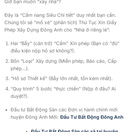
Giờ bạn muốn “xây nhà”?
Đây là “Cẩm nang Siêu Chi tiết” duy nhất bạn cần.
Chúng tôi sẽ “mổ xẻ” (phân tích) Thủ Tục Xin Giấy
Phép Xây Dựng Đông Anh cho “Nhà ở riêng lẻ”:
Hai “Bẫy” (cản trở) “Cấm” Xin phép (Bạn có “đủ”
điều kiện nộp hồ sơ không?).
Bốn “Loại” Xây dựng (Miễn phép, Báo cáo, Cấp
phép…).
“Hồ sơ Thiết kế” (Bẫy lớn nhất, tốn kém nhất).
“Quy trình” 5 bước “thực chiến” (Nộp ở đâu? Ai
duyệt?).
Đầu tư Bất Động Sản các Đơn vị hành chính mới
huyện Đông Anh Mới:
Đầu Tư Bất Động Đông Anh
Đầu Tư Bất Động Sản các xã tại huyện