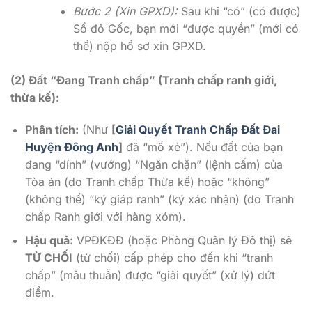
Bước 2 (Xin GPXD):
Sau khi “có” (có được)
Sổ đỏ Gốc, bạn mới “được quyền” (mới có
thể) nộp hồ sơ xin GPXD.
(2) Đất “Đang Tranh chấp” (Tranh chấp ranh giới,
thừa kế):
Phân tích:
(Như
[
Giải Quyết Tranh Chấp Đất Đai
Huyện Đông Anh
]
đã “mổ xẻ”). Nếu đất của bạn
đang “dính” (vướng) “Ngăn chặn” (lệnh cấm) của
Tòa án (do Tranh chấp Thừa kế) hoặc “không”
(không thể) “ký giáp ranh” (ký xác nhận) (do Tranh
chấp Ranh giới với hàng xóm).
Hậu quả:
VPĐKĐĐ (hoặc Phòng Quản lý Đô thị) sẽ
TỪ CHỐI
(từ chối) cấp phép cho đến khi “tranh
chấp” (mâu thuẫn) được “giải quyết” (xử lý) dứt
điểm.