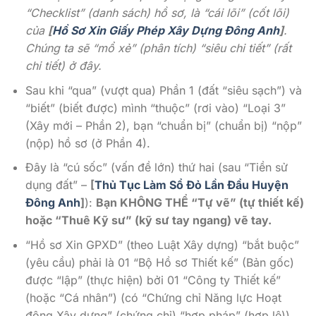
“Checklist” (danh sách) hồ sơ, là “cái lõi” (cốt lõi)
của
[
Hồ Sơ Xin Giấy Phép Xây Dựng Đông Anh
]
.
Chúng ta sẽ “mổ xẻ” (phân tích) “siêu chi tiết” (rất
chi tiết) ở đây.
Sau khi “qua” (vượt qua) Phần 1 (đất “siêu sạch”) và
“biết” (biết được) mình “thuộc” (rơi vào) “Loại 3”
(Xây mới – Phần 2), bạn “chuẩn bị” (chuẩn bị) “nộp”
(nộp) hồ sơ (ở Phần 4).
Đây là “cú sốc” (vấn đề lớn) thứ hai (sau “Tiền sử
dụng đất” –
[
Thủ Tục Làm Sổ Đỏ Lần Đầu Huyện
Đông Anh
]
):
Bạn KHÔNG THỂ “Tự vẽ” (tự thiết kế)
hoặc “Thuê Kỹ sư” (kỹ sư tay ngang) vẽ tay.
“Hồ sơ Xin GPXD” (theo Luật Xây dựng) “bắt buộc”
(yêu cầu) phải là 01 “Bộ Hồ sơ Thiết kế” (Bản gốc)
được “lập” (thực hiện) bởi 01 “Công ty Thiết kế”
(hoặc “Cá nhân”) (có “Chứng chỉ Năng lực Hoạt
động Xây dựng” (chứng chỉ) “hợp pháp” (hợp lệ)).