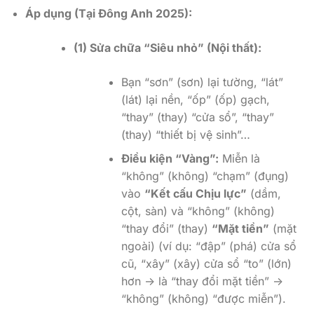
Áp dụng (Tại Đông Anh 2025):
(1) Sửa chữa “Siêu nhỏ” (Nội thất):
Bạn “sơn” (sơn) lại tường, “lát”
(lát) lại nền, “ốp” (ốp) gạch,
“thay” (thay) “cửa sổ”, “thay”
(thay) “thiết bị vệ sinh”…
Điều kiện “Vàng”:
Miễn là
“không” (không) “chạm” (đụng)
vào
“Kết cấu Chịu lực”
(dầm,
cột, sàn) và “không” (không)
“thay đổi” (thay)
“Mặt tiền”
(mặt
ngoài) (ví dụ: “đập” (phá) cửa sổ
cũ, “xây” (xây) cửa sổ “to” (lớn)
hơn -> là “thay đổi mặt tiền” ->
“không” (không) “được miễn”).