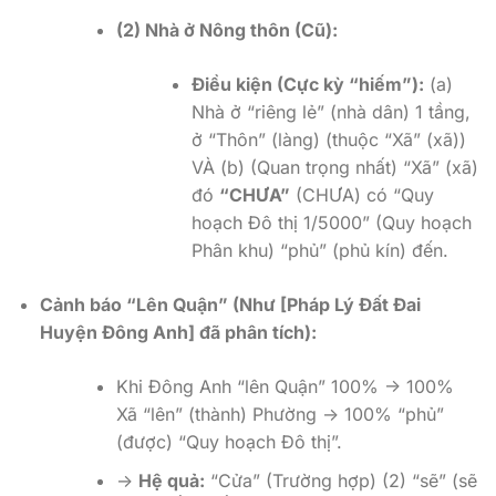
(2) Nhà ở Nông thôn (Cũ):
Điều kiện (Cực kỳ “hiếm”):
(a)
Nhà ở “riêng lẻ” (nhà dân) 1 tầng,
ở “Thôn” (làng) (thuộc “Xã” (xã))
VÀ (b) (Quan trọng nhất) “Xã” (xã)
đó
“CHƯA”
(CHƯA) có “Quy
hoạch Đô thị 1/5000” (Quy hoạch
Phân khu) “phủ” (phủ kín) đến.
Cảnh báo “Lên Quận” (Như [Pháp Lý Đất Đai
Huyện Đông Anh] đã phân tích):
Khi Đông Anh “lên Quận” 100% -> 100%
Xã “lên” (thành) Phường -> 100% “phủ”
(được) “Quy hoạch Đô thị”.
->
Hệ quả:
“Cửa” (Trường hợp) (2) “sẽ” (sẽ