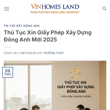
Bỏ
qua
nội
dung
TIN TỨC BẤT ĐỘNG SẢN
Thủ Tục Xin Giấy Phép Xây Dựng
Đông Anh Mới 2025
ĐĂNG VÀO
09/11/2025
BỞI
TRƯỜNG PHÁT
09
Th11