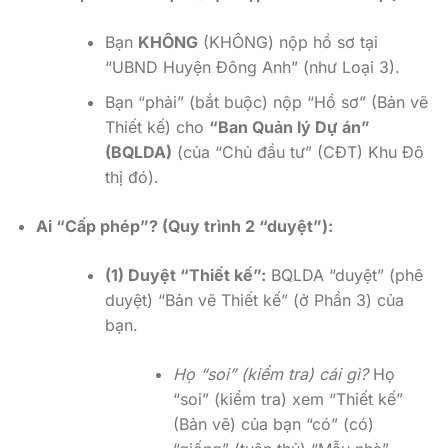
Bạn
KHÔNG
(KHÔNG) nộp hồ sơ tại
“UBND Huyện Đông Anh” (như Loại 3).
Bạn “phải” (bắt buộc) nộp “Hồ sơ” (Bản vẽ
Thiết kế) cho
“Ban Quản lý Dự án”
(BQLDA)
(của “Chủ đầu tư” (CĐT) Khu Đô
thị đó).
Ai “Cấp phép”? (Quy trình 2 “duyệt”):
(1) Duyệt “Thiết kế”:
BQLDA “duyệt” (phê
duyệt) “Bản vẽ Thiết kế” (ở Phần 3) của
bạn.
Họ “soi” (kiểm tra) cái gì?
Họ
“soi” (kiểm tra) xem “Thiết kế”
(Bản vẽ) của bạn “có” (có)