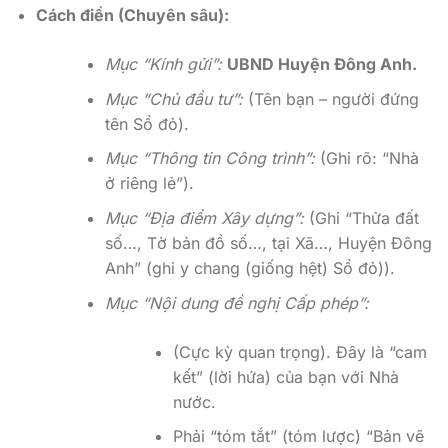
Cách điền (Chuyên sâu):
Mục “Kính gửi”:
UBND Huyện Đông Anh.
Mục “Chủ đầu tư”:
(Tên bạn – người đứng
tên Sổ đỏ).
Mục “Thông tin Công trình”:
(Ghi rõ: “Nhà
ở riêng lẻ”).
Mục “Địa điểm Xây dựng”:
(Ghi “Thửa đất
số…, Tờ bản đồ số…, tại Xã…, Huyện Đông
Anh” (ghi y chang (giống hệt) Sổ đỏ)).
Mục “Nội dung đề nghị Cấp phép”:
(Cực kỳ quan trọng). Đây là “cam
kết” (lời hứa) của bạn với Nhà
nước.
Phải “tóm tắt” (tóm lược) “Bản vẽ