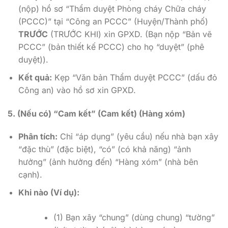
(nộp) hồ sơ “Thẩm duyệt Phòng cháy Chữa cháy
(PCCC)” tại “Công an PCCC” (Huyện/Thành phố)
TRƯỚC
(TRƯỚC KHI) xin GPXD. (Bạn nộp “Bản vẽ
PCCC” (bản thiết kế PCCC) cho họ “duyệt” (phê
duyệt)).
Kết quả:
Kẹp “Văn bản Thẩm duyệt PCCC” (dấu đỏ
Công an) vào hồ sơ xin GPXD.
5. (Nếu có) “Cam kết” (Cam kết) (Hàng xóm)
Phân tích:
Chỉ “áp dụng” (yêu cầu) nếu nhà bạn xây
“đặc thù” (đặc biệt), “có” (có khả năng) “ảnh
hưởng” (ảnh hưởng đến) “Hàng xóm” (nhà bên
cạnh).
Khi nào (Ví dụ):
(1) Bạn xây “chung” (dùng chung) “tường”