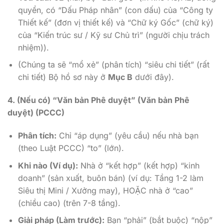
quyển, có “Dấu Pháp nhân” (con dấu) của “Công ty
Thiết kế” (đơn vị thiết kế) và “Chữ ký Gốc” (chữ ký)
của “Kiến trúc sư / Kỹ sư Chủ trì” (người chịu trách
nhiệm)).
(Chúng ta sẽ “mổ xẻ” (phân tích) “siêu chi tiết” (rất
chi tiết) Bộ hồ sơ này ở
Mục B
dưới đây).
4. (Nếu có) “Văn bản Phê duyệt” (Văn bản Phê
duyệt) (PCCC)
Phân tích:
Chỉ “áp dụng” (yêu cầu) nếu nhà bạn
(theo Luật PCCC) “to” (lớn).
Khi nào (Ví dụ):
Nhà ở “kết hợp” (kết hợp) “kinh
doanh” (sản xuất, buôn bán) (ví dụ: Tầng 1-2 làm
Siêu thị Mini / Xưởng may), HOẶC nhà ở “cao”
(chiều cao) (trên 7-8 tầng).
Giải pháp (Làm trước):
Bạn “phải” (bắt buộc) “nộp”