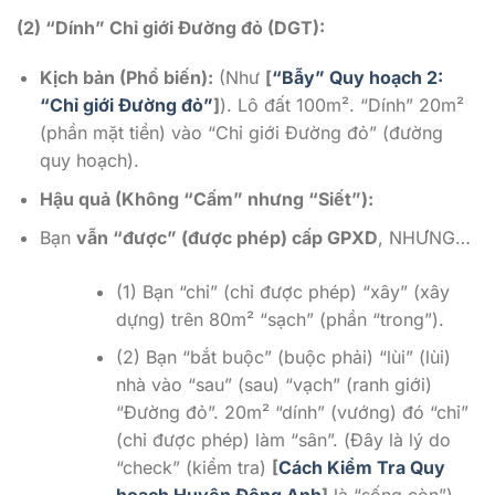
(2) “Dính” Chỉ giới Đường đỏ (DGT):
Kịch bản (Phổ biến):
(Như
[
“Bẫy” Quy hoạch 2:
“Chỉ giới Đường đỏ”
]
). Lô đất 100m². “Dính” 20m²
(phần mặt tiền) vào “Chỉ giới Đường đỏ” (đường
quy hoạch).
Hậu quả (Không “Cấm” nhưng “Siết”):
Bạn
vẫn “được” (được phép) cấp GPXD
, NHƯNG…
(1) Bạn “chỉ” (chỉ được phép) “xây” (xây
dựng) trên 80m² “sạch” (phần “trong”).
(2) Bạn “bắt buộc” (buộc phải) “lùi” (lùi)
nhà vào “sau” (sau) “vạch” (ranh giới)
“Đường đỏ”. 20m² “dính” (vướng) đó “chỉ”
(chỉ được phép) làm “sân”. (Đây là lý do
“check” (kiểm tra)
[
Cách Kiểm Tra Quy