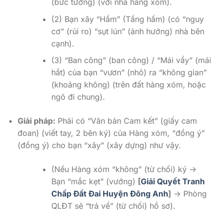
(bức tường) (với nhà hàng xóm).
(2) Bạn xây “Hầm” (Tầng hầm) (có “nguy
cơ” (rủi ro) “sụt lún” (ảnh hưởng) nhà bên
cạnh).
(3) “Ban công” (ban công) / “Mái vẩy” (mái
hắt) của bạn “vươn” (nhô) ra “không gian”
(khoảng không) (trên đất hàng xóm, hoặc
ngõ đi chung).
Giải pháp:
Phải có “Văn bản Cam kết” (giấy cam
đoan) (viết tay, 2 bên ký) của Hàng xóm, “đồng ý”
(đồng ý) cho bạn “xây” (xây dựng) như vậy.
(Nếu Hàng xóm “không” (từ chối) ký ->
Bạn “mắc kẹt” (vướng)
[
Giải Quyết Tranh
Chấp Đất Đai Huyện Đông Anh
]
-> Phòng
QLĐT sẽ “trả về” (từ chối) hồ sơ).