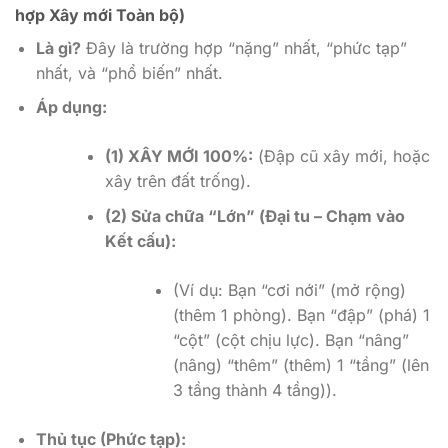
hợp Xây mới Toàn bộ)
Là gì?
Đây là trường hợp “nặng” nhất, “phức tạp”
nhất, và “phổ biến” nhất.
Áp dụng:
(1) XÂY MỚI 100%:
(Đập cũ xây mới, hoặc
xây trên đất trống).
(2) Sửa chữa “Lớn” (Đại tu – Chạm vào
Kết cấu):
(Ví dụ: Bạn “cơi nới” (mở rộng)
(thêm 1 phòng). Bạn “đập” (phá) 1
“cột” (cột chịu lực). Bạn “nâng”
(nâng) “thêm” (thêm) 1 “tầng” (lên
3 tầng thành 4 tầng)).
Thủ tục (Phức tạp):