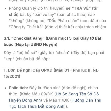
Phòng Quản lý Đô thị (Huyện)
sẽ “TRẢ VỀ” (từ
chối)
bất kỳ “bản vẽ tay” (bản phác thảo) nào
“không” (không có) “Dấu Pháp nhân” (con dấu) của
“Công ty Thiết kế” (đơn vị thiết kế) chịu trách nhiệm.
3.1. “Checklist Vàng” (Danh mục) 5 loại Giấy tờ Bắt
buộc (Nộp tại UBND Huyện)
Đây là “bộ hồ sơ” (giấy tờ) “chuẩn” (đầy đủ) bạn phải
“kẹp” (chuẩn bị) để nộp:
1. Đơn Đề nghị Cấp GPXD (Mẫu 01 – Phụ lục II, NĐ
15/2021)
Phân tích:
Đây là “Đơn xin” (đơn đề nghị) chính
thức. (Khác Mẫu 09/ĐK (
Hồ Sơ Sang Tên Sổ Đỏ
Huyện Đông Anh
) và Mẫu 11/ĐK (
Hướng Dẫn Thủ
Tục Tách Thửa Đất Đông Anh
)).