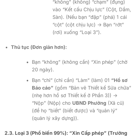
“không” (không) “chạm” (đụng)
vào “Kết cấu Chịu lực” (Cột, Dầm,
Sàn). (Nếu bạn “đập” (phá) 1 cái
“cột” (cột chịu lực) -> Bạn “rớt”
(rơi) xuống “Loại 3”).
Thủ tục (Đơn giản hơn):
Bạn “không” (không cần) “Xin phép” (chờ
20 ngày).
Bạn “chỉ” (chỉ cần) “Làm” (làm) 01
“Hồ sơ
Báo cáo”
(gồm “Bản vẽ Thiết kế Sửa chữa”
(nhẹ hơn hồ sơ Thiết kế ở Phần 3)) ->
“Nộp” (Nộp) cho
UBND Phường
(Xã cũ)
(để họ “biết” (biết được) và “quản lý”
(quản lý xây dựng)).
2.3. Loại 3 (Phổ biến 99%): “Xin Cấp phép” (Trường