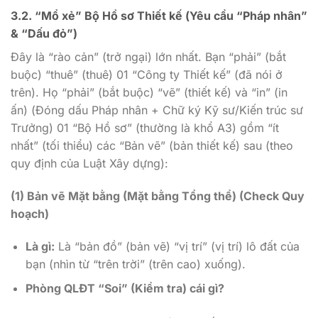
3.2. “Mổ xẻ” Bộ Hồ sơ Thiết kế (Yêu cầu “Pháp nhân”
& “Dấu đỏ”)
Đây là “rào cản” (trở ngại) lớn nhất. Bạn “phải” (bắt
buộc) “thuê” (thuê) 01 “Công ty Thiết kế” (đã nói ở
trên). Họ “phải” (bắt buộc) “vẽ” (thiết kế) và “in” (in
ấn) (Đóng dấu Pháp nhân + Chữ ký Kỹ sư/Kiến trúc sư
Trưởng) 01 “Bộ Hồ sơ” (thường là khổ A3) gồm “ít
nhất” (tối thiểu) các “Bản vẽ” (bản thiết kế) sau (theo
quy định của Luật Xây dựng):
(1) Bản vẽ Mặt bằng (Mặt bằng Tổng thể) (Check Quy
hoạch)
Là gì:
Là “bản đồ” (bản vẽ) “vị trí” (vị trí) lô đất của
bạn (nhìn từ “trên trời” (trên cao) xuống).
Phòng QLĐT “Soi” (Kiểm tra) cái gì?