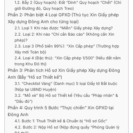
1.2. Bẫy 2 (Quy hoạch): Đất “Dính” Quy hoạch “Chết” (Chỉ
giới Đường đỏ, Quy hoạch Treo)
Phần 2: Phân biệt 4 Loại GPXD (Thủ tục Xin Giấy phép
Xây dựng Đông Anh cho từng loại)
2.1. Loại 1: Khi nào được “Miễn” Giấy phép Xây dựng?
2.2. Loại 2: Khi nào “Chỉ cần Báo cáo” (Không cần Xin
phép)?
2.3. Loại 3 (Phổ biến 99%): “Xin Cấp phép” (Trường hợp
Xây mới Toàn bộ)
2.4. Loại 4 (Đặc thù): “Xin Cấp phép 1/500” (Nếu đất nằm
trong Khu Đô thị)
Phần 3: Phân tích Hồ sơ Xin Giấy phép Xây dựng Đông
Anh (Bẫy “Hồ sơ Thiết kế”)
3.1. “Checklist Vàng” (Danh mục) 5 loại Giấy tờ Bắt buộc
(Nộp tại UBND Huyện)
3.2. “Mổ xẻ” Bộ Hồ sơ Thiết kế (Yêu cầu “Pháp nhân” &
“Dấu đỏ”)
Phần 4: Quy trình 5 Bước “Thực chiến” Xin GPXD tại
Đông Anh
4.1. Bước 1: Thuê Thiết kế & Chuẩn bị “Hồ sơ Gốc”
4.2. Bước 2: Nộp Hồ sơ (Nộp đúng quầy “Phòng Quản lý
Đô thị”)