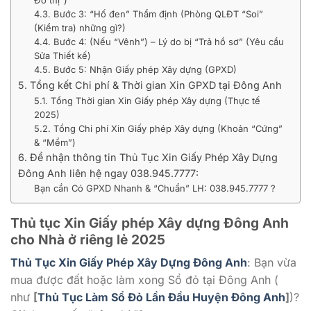
4.3. Bước 3: “Hố đen” Thẩm định (Phòng QLĐT “Soi”
(Kiểm tra) những gì?)
4.4. Bước 4: (Nếu “Vênh”) – Lý do bị “Trả hồ sơ” (Yêu cầu
Sửa Thiết kế)
4.5. Bước 5: Nhận Giấy phép Xây dựng (GPXD)
5. Tổng kết Chi phí & Thời gian Xin GPXD tại Đông Anh
5.1. Tổng Thời gian Xin Giấy phép Xây dựng (Thực tế
2025)
5.2. Tổng Chi phí Xin Giấy phép Xây dựng (Khoản “Cứng”
& “Mềm”)
6. Để nhận thông tin Thủ Tục Xin Giấy Phép Xây Dựng
Đông Anh liên hệ ngay 038.945.7777:
Bạn cần Có GPXD Nhanh & “Chuẩn” LH: 038.945.7777 ?
Thủ tục Xin Giấy phép Xây dựng Đông Anh
cho Nhà ở riêng lẻ 2025
Thủ Tục Xin Giấy Phép Xây Dựng Đông Anh
: Bạn vừa
mua được đất hoặc làm xong Sổ đỏ tại Đông Anh (
như
[
Thủ Tục Làm Sổ Đỏ Lần Đầu Huyện Đông Anh
]
)?