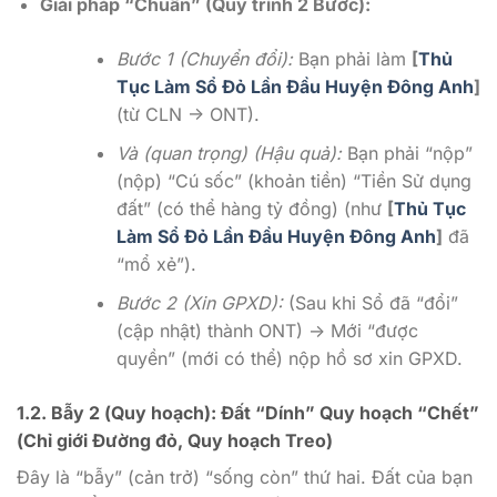
Giải pháp “Chuẩn” (Quy trình 2 Bước):
Bước 1 (Chuyển đổi):
Bạn phải làm
[
Thủ
Tục Làm Sổ Đỏ Lần Đầu Huyện Đông Anh
]
(từ CLN -> ONT).
Và (quan trọng) (Hậu quả):
Bạn phải “nộp”
(nộp) “Cú sốc” (khoản tiền) “Tiền Sử dụng
đất” (có thể hàng tỷ đồng) (như
[
Thủ Tục
Làm Sổ Đỏ Lần Đầu Huyện Đông Anh
]
đã
“mổ xẻ”).
Bước 2 (Xin GPXD):
(Sau khi Sổ đã “đổi”
(cập nhật) thành ONT) -> Mới “được
quyền” (mới có thể) nộp hồ sơ xin GPXD.
1.2. Bẫy 2 (Quy hoạch): Đất “Dính” Quy hoạch “Chết”
(Chỉ giới Đường đỏ, Quy hoạch Treo)
Đây là “bẫy” (cản trở) “sống còn” thứ hai. Đất của bạn