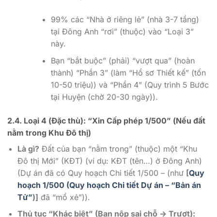
99% các “Nhà ở riêng lẻ” (nhà 3-7 tầng)
tại Đông Anh “rơi” (thuộc) vào “Loại 3”
này.
Bạn “bắt buộc” (phải) “vượt qua” (hoàn
thành) “Phần 3” (làm “Hồ sơ Thiết kế” (tốn
10-50 triệu)) và “Phần 4” (Quy trình 5 Bước
tại Huyện (chờ 20-30 ngày)).
2.4. Loại 4 (Đặc thù): “Xin Cấp phép 1/500” (Nếu đất
nằm trong Khu Đô thị)
Là gì?
Đất của bạn “nằm trong” (thuộc) một “Khu
Đô thị Mới” (KĐT) (ví dụ: KĐT (tên…) ở Đông Anh)
(Dự án đã có Quy hoạch Chi tiết 1/500 – (như
[
Quy
hoạch 1/500 (Quy hoạch Chi tiết Dự án – “Bản án
Tử”
)]
đã “mổ xẻ”)).
Thủ tục “Khác biệt” (Bạn nộp sai chỗ -> Trượt):