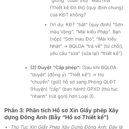
“giống” (tuân thủ) “Mẫu nhà”
(Thiết kế Đô thị) (quy định chung)
của KĐT không?
(Ví dụ: KĐT “bắt” (quy định) “Sơn
màu Vàng”, “Mái kiểu Pháp”. Bạn
(nộp) “Sơn màu Đỏ”, “Mái kiểu
Nhật” -> BQLDA “trả về” (từ chối),
yêu cầu “sửa” (sửa lại) “thiết kế”).
(2) Duyệt “Cấp phép”:
(Sau khi BQLDA
“duyệt” (đồng ý) “Thiết kế”) -> Họ
“chuyển” (gửi) hồ sơ sang Phòng QLĐT
(Huyện) “cấp” (ban hành) GPXD (thủ tục
“nhanh” (rút gọn) hơn Loại 3).
Phần 3: Phân tích Hồ sơ Xin Giấy phép Xây
dựng Đông Anh (Bẫy “Hồ sơ Thiết kế”)
Thủ Tục Xin Giấy Phép Xây Dựng Đông Anh: Đây là