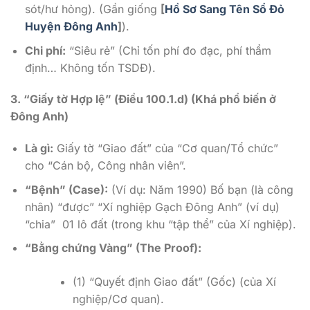
sót/hư hỏng). (Gần giống
[
Hồ Sơ Sang Tên Sổ Đỏ
Huyện Đông Anh
]
).
Chi phí:
“Siêu rẻ” (Chỉ tốn phí đo đạc, phí thẩm
định… Không tốn TSDĐ).
3. “Giấy tờ Hợp lệ” (Điều 100.1.d) (Khá phổ biến ở
Đông Anh)
Là gì:
Giấy tờ “Giao đất” của “Cơ quan/Tổ chức”
cho “Cán bộ, Công nhân viên”.
“Bệnh” (Case):
(Ví dụ: Năm 1990) Bố bạn (là công
nhân) “được” “Xí nghiệp Gạch Đông Anh” (ví dụ)
“chia” 01 lô đất (trong khu “tập thể” của Xí nghiệp).
“Bằng chứng Vàng” (The Proof):
(1) “Quyết định Giao đất” (Gốc) (của Xí
nghiệp/Cơ quan).