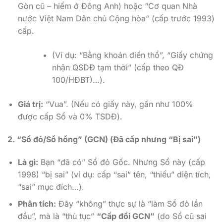
Gòn cũ – hiếm ở Đông Anh) hoặc “Cơ quan Nhà
nước Việt Nam Dân chủ Cộng hòa” (cấp trước 1993)
cấp.
(Ví dụ: “Bằng khoán điền thổ”, “Giấy chứng
nhận QSDĐ tạm thời” (cấp theo QĐ
100/HĐBT)…).
Giá trị:
“Vua”. (Nếu có giấy này, gần như 100%
được cấp Sổ và 0% TSDĐ).
2. “Sổ đỏ/Sổ hồng” (GCN) (Đã cấp nhưng “Bị sai”)
Là gì:
Bạn “đã có” Sổ đỏ Gốc. Nhưng Sổ này (cấp
1998) “bị sai” (ví dụ: cấp “sai” tên, “thiếu” diện tích,
“sai” mục đích…).
Phân tích:
Đây “không” thực sự là “làm Sổ đỏ lần
đầu”, mà là “thủ tục”
“Cấp đổi GCN”
(do Sổ cũ sai