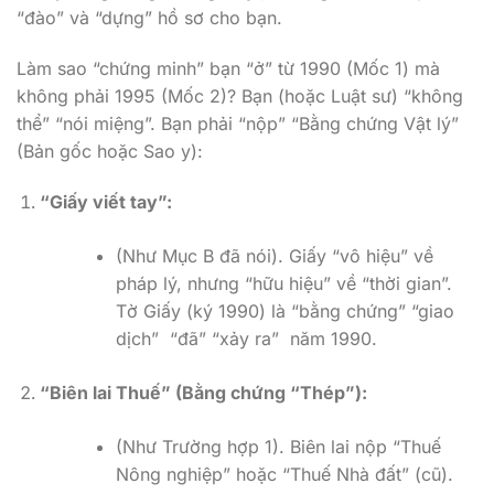
“đào” và “dựng” hồ sơ cho bạn.
Làm sao “chứng minh” bạn “ở” từ 1990 (Mốc 1) mà
không phải 1995 (Mốc 2)? Bạn (hoặc Luật sư) “không
thể” “nói miệng”. Bạn phải “nộp” “Bằng chứng Vật lý”
(Bản gốc hoặc Sao y):
“Giấy viết tay”:
(Như Mục B đã nói). Giấy “vô hiệu” về
pháp lý, nhưng “hữu hiệu” về “thời gian”.
Tờ Giấy (ký 1990) là “bằng chứng” “giao
dịch” “đã” “xảy ra” năm 1990.
“Biên lai Thuế” (Bằng chứng “Thép”):
(Như Trường hợp 1). Biên lai nộp “Thuế
Nông nghiệp” hoặc “Thuế Nhà đất” (cũ).