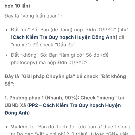
hơn 10 lần)
Đây là “vòng luẩn quẩn” :
Đất “có” Sổ: Bạn (dễ dàng) nộp “Đơn 01/PYC” (như
[
Cách Kiểm Tra Quy hoạch Huyện Đông Anh
]
đã
“mổ xẻ”) để check “Dấu đỏ”.
Đất “không” Sổ: Bạn “làm gì có” Sổ đỏ (để
photocopy) mà nộp Đơn 01/PYC?
Đây là “Giải pháp Chuyên gia” để check “Đất không
Sổ”:
1. Phương pháp 1 (Nhanh, 90%): Check “miệng” tại
UBND Xã (
PP2 – Cách Kiểm Tra Quy hoạch Huyện
Đông Anh
)
Vũ khí:
Tờ “Bản đồ Trích đo” (do bạn tự thuê 1 Công
ty Đo đạc “vẽ” – chi phí 2-3 triệu). (Hoặc “Giấy viết