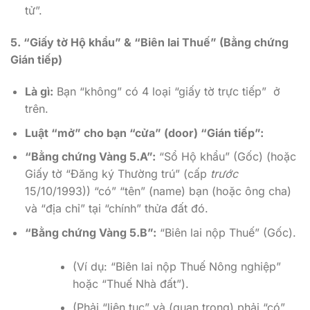
tử”.
5. “Giấy tờ Hộ khẩu” & “Biên lai Thuế” (Bằng chứng
Gián tiếp)
Là gì:
Bạn “không” có 4 loại “giấy tờ trực tiếp” ở
trên.
Luật “mở” cho bạn “cửa” (door) “Gián tiếp”:
“Bằng chứng Vàng 5.A”:
“Sổ Hộ khẩu” (Gốc) (hoặc
Giấy tờ “Đăng ký Thường trú” (cấp
trước
15/10/1993)) “có” “tên” (name) bạn (hoặc ông cha)
và “địa chỉ” tại “chính” thửa đất đó.
“Bằng chứng Vàng 5.B”:
“Biên lai nộp Thuế” (Gốc).
(Ví dụ: “Biên lai nộp Thuế Nông nghiệp”
hoặc “Thuế Nhà đất”).
(Phải “liên tục” và (quan trọng) phải “có”