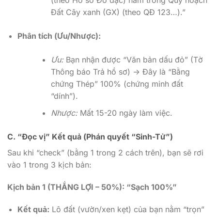
(theo Hồ sơ Đo đạc) nằm trong Quy hoạch
Đất Cây xanh (GX) (theo QĐ 123…).”
Phân tích (Ưu/Nhược):
Ưu:
Bạn nhận được “Văn bản dấu đỏ” (Tờ
Thông báo Trả hồ sơ) -> Đây là “Bằng
chứng Thép” 100% (chứng minh đất
“dính”).
Nhược:
Mất 15-20 ngày làm việc.
C. “Đọc vị” Kết quả (Phán quyết “Sinh-Tử”)
Sau khi “check” (bằng 1 trong 2 cách trên), bạn sẽ rơi
vào 1 trong 3 kịch bản:
Kịch bản 1 (THẮNG LỢI – 50%): “Sạch 100%”
Kết quả:
Lô đất (vườn/xen kẹt) của bạn nằm “trọn”