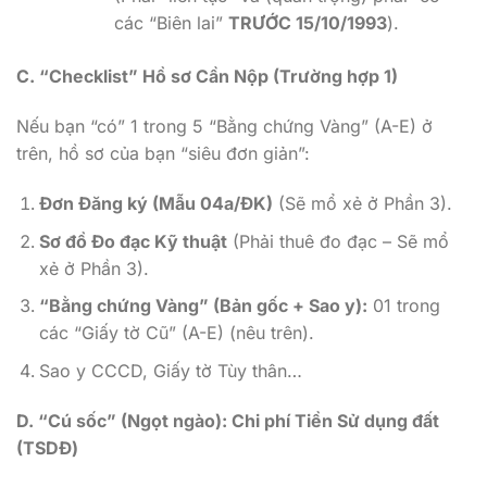
các “Biên lai”
TRƯỚC 15/10/1993
).
C. “Checklist” Hồ sơ Cần Nộp (Trường hợp 1)
Nếu bạn “có” 1 trong 5 “Bằng chứng Vàng” (A-E) ở
trên, hồ sơ của bạn “siêu đơn giản”:
Đơn Đăng ký (Mẫu 04a/ĐK)
(Sẽ mổ xẻ ở Phần 3).
Sơ đồ Đo đạc Kỹ thuật
(Phải thuê đo đạc – Sẽ mổ
xẻ ở Phần 3).
“Bằng chứng Vàng” (Bản gốc + Sao y):
01 trong
các “Giấy tờ Cũ” (A-E) (nêu trên).
Sao y CCCD, Giấy tờ Tùy thân…
D. “Cú sốc” (Ngọt ngào): Chi phí Tiền Sử dụng đất
(TSDĐ)