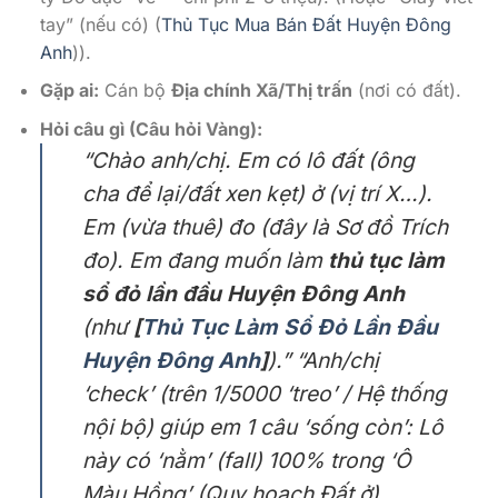
tay” (nếu có) (
Thủ Tục Mua Bán Đất Huyện Đông
Anh
)).
Gặp ai:
Cán bộ
Địa chính Xã/Thị trấn
(nơi có đất).
Hỏi câu gì (Câu hỏi Vàng):
“Chào anh/chị. Em có lô đất (ông
cha để lại/đất xen kẹt) ở (vị trí X…).
Em (vừa thuê) đo (đây là Sơ đồ Trích
đo). Em đang muốn làm
thủ tục làm
sổ đỏ lần đầu Huyện Đông Anh
(như
[
Thủ Tục Làm Sổ Đỏ Lần Đầu
Huyện Đông Anh
]
).”
“Anh/chị
‘check’ (trên 1/5000 ‘treo’ / Hệ thống
nội bộ) giúp em 1 câu ‘sống còn’: Lô
này có ‘nằm’ (fall) 100% trong ‘Ô
Màu Hồng’ (Quy hoạch Đất ở)