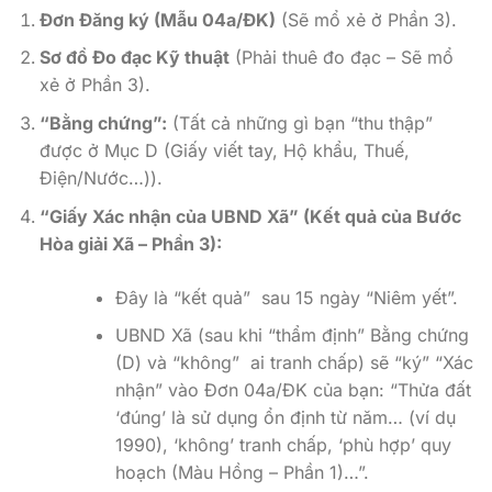
Đơn Đăng ký (Mẫu 04a/ĐK)
(Sẽ mổ xẻ ở Phần 3).
Sơ đồ Đo đạc Kỹ thuật
(Phải thuê đo đạc – Sẽ mổ
xẻ ở Phần 3).
“Bằng chứng”:
(Tất cả những gì bạn “thu thập”
được ở Mục D (Giấy viết tay, Hộ khẩu, Thuế,
Điện/Nước…)).
“Giấy Xác nhận của UBND Xã” (Kết quả của Bước
Hòa giải Xã – Phần 3):
Đây là “kết quả” sau 15 ngày “Niêm yết”.
UBND Xã (sau khi “thẩm định” Bằng chứng
(D) và “không” ai tranh chấp) sẽ “ký” “Xác
nhận” vào Đơn 04a/ĐK của bạn: “Thửa đất
‘đúng’ là sử dụng ổn định từ năm… (ví dụ
1990), ‘không’ tranh chấp, ‘phù hợp’ quy
hoạch (Màu Hồng – Phần 1)…”.