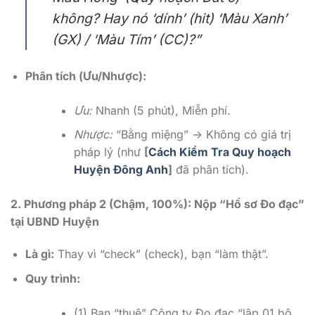
không? Hay nó ‘dính’ (hit) ‘Màu Xanh’
(GX) / ‘Màu Tím’ (CC)?”
Phân tích (Ưu/Nhược):
Ưu:
Nhanh (5 phút), Miễn phí.
Nhược:
“Bằng miệng” -> Không có giá trị
pháp lý (như
[
Cách Kiểm Tra Quy hoạch
Huyện Đông Anh
]
đã phân tích).
2. Phương pháp 2 (Chậm, 100%): Nộp “Hồ sơ Đo đạc”
tại UBND Huyện
Là gì:
Thay vì “check” (check), bạn “làm thật”.
Quy trình:
(1) Bạn “thuê” Công ty Đo đạc “lập 01 bộ