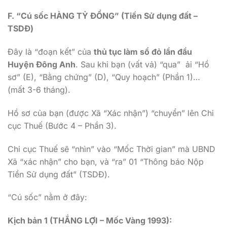
F. “Cú sốc HÀNG TỶ ĐỒNG” (Tiền Sử dụng đất –
TSDĐ)
Đây là “đoạn kết” của
thủ tục làm sổ đỏ lần đầu
Huyện Đông Anh
. Sau khi bạn (vất vả) “qua” ải “Hồ
sơ” (E), “Bằng chứng” (D), “Quy hoạch” (Phần 1)…
(mất 3-6 tháng).
Hồ sơ của bạn (được Xã “Xác nhận”) “chuyển” lên Chi
cục Thuế (Bước 4 – Phần 3).
Chi cục Thuế sẽ “nhìn” vào “Mốc Thời gian” mà UBND
Xã “xác nhận” cho bạn, và “ra” 01 “Thông báo Nộp
Tiền Sử dụng đất” (TSDĐ).
“Cú sốc” nằm ở đây:
Kịch bản 1 (THẮNG LỢI – Mốc Vàng 1993):