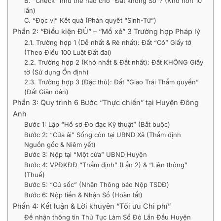
B. “Check” như thế nào cho “Đất không Sổ”? (Khó hơn 10
lần)
C. “Đọc vị” Kết quả (Phán quyết “Sinh-Tử”)
Phần 2: “Điều kiện ĐỦ” – “Mổ xẻ” 3 Trường hợp Pháp lý
2.1. Trường hợp 1 (Dễ nhất & Rẻ nhất): Đất “Có” Giấy tờ
(Theo Điều 100 Luật Đất đai)
2.2. Trường hợp 2 (Khó nhất & Đắt nhất): Đất KHÔNG Giấy
tờ (Sử dụng Ổn định)
2.3. Trường hợp 3 (Đặc thù): Đất “Giao Trái Thẩm quyền”
(Đất Giãn dân)
Phần 3: Quy trình 6 Bước “Thực chiến” tại Huyện Đông
Anh
Bước 1: Lập “Hồ sơ Đo đạc Kỹ thuật” (Bắt buộc)
Bước 2: “Cửa ải” Sống còn tại UBND Xã (Thẩm định
Nguồn gốc & Niêm yết)
Bước 3: Nộp tại “Một cửa” UBND Huyện
Bước 4: VPĐKĐĐ “Thẩm định” (Lần 2) & “Liên thông”
(Thuế)
Bước 5: “Cú sốc” (Nhận Thông báo Nộp TSDĐ)
Bước 6: Nộp tiền & Nhận Sổ (Hoàn tất)
Phần 4: Kết luận & Lời khuyên “Tối ưu Chi phí”
Để nhận thông tin Thủ Tục Làm Sổ Đỏ Lần Đầu Huyện