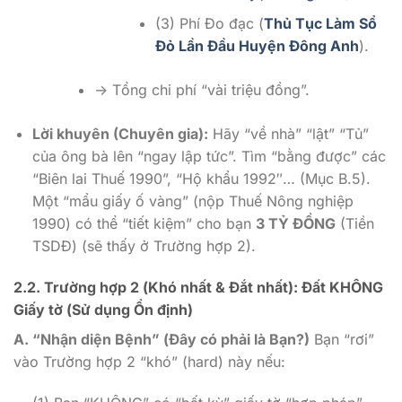
(3) Phí Đo đạc (
Thủ Tục Làm Sổ
Đỏ Lần Đầu Huyện Đông Anh
).
-> Tổng chi phí “vài triệu đồng”.
Lời khuyên (Chuyên gia):
Hãy “về nhà” “lật” “Tủ”
của ông bà lên “ngay lập tức”. Tìm “bằng được” các
“Biên lai Thuế 1990”, “Hộ khẩu 1992″… (Mục B.5).
Một “mẩu giấy ố vàng” (nộp Thuế Nông nghiệp
1990) có thể “tiết kiệm” cho bạn
3 TỶ ĐỒNG
(Tiền
TSDĐ) (sẽ thấy ở Trường hợp 2).
2.2. Trường hợp 2 (Khó nhất & Đắt nhất): Đất KHÔNG
Giấy tờ (Sử dụng Ổn định)
A. “Nhận diện Bệnh” (Đây có phải là Bạn?)
Bạn “rơi”
vào Trường hợp 2 “khó” (hard) này nếu: