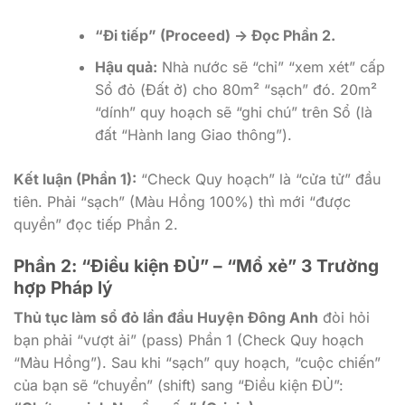
“Đi tiếp” (Proceed) -> Đọc Phần 2.
Hậu quả:
Nhà nước sẽ “chỉ” “xem xét” cấp
Sổ đỏ (Đất ở) cho 80m² “sạch” đó. 20m²
“dính” quy hoạch sẽ “ghi chú” trên Sổ (là
đất “Hành lang Giao thông”).
Kết luận (Phần 1):
“Check Quy hoạch” là “cửa tử” đầu
tiên. Phải “sạch” (Màu Hồng 100%) thì mới “được
quyền” đọc tiếp Phần 2.
Phần 2: “Điều kiện ĐỦ” – “Mổ xẻ” 3 Trường
hợp Pháp lý
Thủ tục làm sổ đỏ lần đầu Huyện Đông Anh
đòi hỏi
bạn phải “vượt ải” (pass) Phần 1 (Check Quy hoạch
“Màu Hồng”). Sau khi “sạch” quy hoạch, “cuộc chiến”
của bạn sẽ “chuyển” (shift) sang “Điều kiện ĐỦ”: