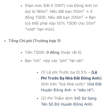
(Hạn mức Đất ở (ONT) của Đông Anh (ví
dụ) là 180m². Nếu đất bạn 150m² -> 0
đồng TSDĐ. Nếu đất bạn 200m² -> Bạn
(có thể) phải nộp 50% TSDĐ cho 20m²
“vượt” hạn mức).
Tổng Chi phí (Trường hợp 1):
Tiền TSDĐ:
0 đồng
(hoặc rất ít).
Bạn “chỉ” nộp các “phí” “lặt vặt”:
(1) Lệ phí Trước bạ (0.5% –
[
Lệ
Phí Trước Bạ Nhà Đất Đông Anh
]
)
(tính trên “Giá Nhà nước” (
Giá Đất
Huyện Đông Anh -> “siêu rẻ”
).
(2) Phí Thẩm định (
Hồ Sơ Sang
Tên Sổ Đỏ Huyện Đông Anh
).