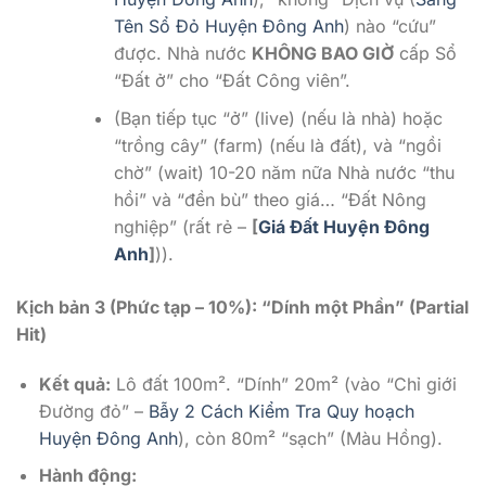
Tên Sổ Đỏ Huyện Đông Anh
) nào “cứu”
được. Nhà nước
KHÔNG BAO GIỜ
cấp Sổ
“Đất ở” cho “Đất Công viên”.
(Bạn tiếp tục “ở” (live) (nếu là nhà) hoặc
“trồng cây” (farm) (nếu là đất), và “ngồi
chờ” (wait) 10-20 năm nữa Nhà nước “thu
hồi” và “đền bù” theo giá… “Đất Nông
nghiệp” (rất rẻ –
[
Giá Đất Huyện Đông
Anh
]
)).
Kịch bản 3 (Phức tạp – 10%): “Dính một Phần” (Partial
Hit)
Kết quả:
Lô đất 100m². “Dính” 20m² (vào “Chỉ giới
Đường đỏ” –
Bẫy 2 Cách Kiểm Tra Quy hoạch
Huyện Đông Anh
), còn 80m² “sạch” (Màu Hồng).
Hành động: