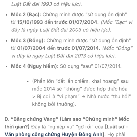
Luật Đất đai 1993 có hiệu lực).
Mốc 2 (Bạc):
Chứng minh được “sử dụng ổn định”
từ
15/10/1993
đến
trước 01/07/2004
.
(Mốc “Bạc” vì
đây là ngày Luật Đất đai 2003 có hiệu lực).
Mốc 3 (Đồng):
Chứng minh được “sử dụng ổn định”
từ
01/07/2004
đến
trước 01/07/2014
.
(Mốc “Đồng”
vì đây là ngày Luật Đất đai 2013 có hiệu lực).
Mốc 4 (Nguy hiểm):
Sử dụng “sau” 01/07/2014.
(Phần lớn “đất lấn chiếm, khai hoang” sau
mốc 2014 sẽ “không” được hợp thức hóa -
> Bị coi là “vi phạm” -> Nhà nước “thu hồi”
không bồi thường).
D. “Bằng chứng Vàng” (Làm sao “Chứng minh” Mốc
thời gian?)
Đây là “nghiệp vụ” “gỡ rối” của
[Luật sư –
Văn phòng công chứng Huyện Đông Anh
]
. Họ phải