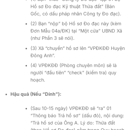
Hồ sơ Đo đạc Kỹ thuật Thửa đất” (Bản
Gốc, có dấu pháp nhân Công ty Đo đạc).
(2) Bạn “nộp” bộ Hồ sơ Đo đạc này (kèm
Đơn Mẫu 04a/ĐK) tại “Một cửa” UBND Xã
(như Phần 3 sẽ nói).
(3) Xã “chuyển” hồ sơ lên “VPĐKĐĐ Huyện
Đông Anh”.
(4) VPĐKĐĐ (Phòng chuyên môn) sẽ là
người “đầu tiên” “check” (kiểm tra) quy
hoạch.
Hậu quả (Nếu “Dính”):
(Sau 10-15 ngày) VPĐKĐĐ sẽ “ra” 01
“Thông báo Trả hồ sơ” (dấu đỏ), nội dung:
“Trả hồ sơ của Ông A. Lý do: Thửa đất