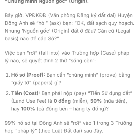
“Chứng minh Nguồn gốc” (Origin)
.
Bây giờ, VPĐKĐĐ (Văn phòng Đăng ký đất đai) Huyện
Đông Anh sẽ “hỏi” (ask) bạn: “OK, đất sạch quy hoạch.
Nhưng ‘Nguồn gốc’ (Origin) đất ở đâu? Căn cứ (Legal
basis) nào để cấp Sổ?”
Việc bạn “rơi” (fall into) vào Trường hợp (Case) pháp
lý nào, sẽ quyết định 2 thứ “sống còn”:
Hồ sơ (Proof):
Bạn cần “chứng minh” (prove) bằng
“giấy tờ” (papers) gì?
Tiền (Cost):
Bạn phải nộp (pay) “Tiền Sử dụng đất”
(Land Use Fee) là
0 đồng
(miễn),
50%
(nửa tiền),
hay
100%
(cả đống tiền – hàng tỷ đồng)?
99% hồ sơ tại Đông Anh sẽ “rơi” vào 1 trong 3 Trường
hợp “pháp lý” (theo Luật Đất đai) sau đây.