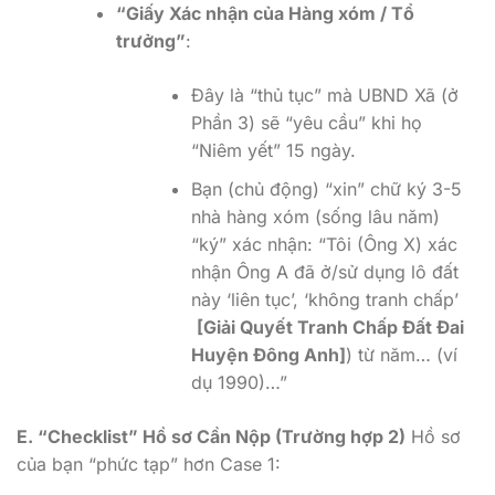
“Giấy Xác nhận của Hàng xóm / Tổ
trưởng”
:
Đây là “thủ tục” mà UBND Xã (ở
Phần 3) sẽ “yêu cầu” khi họ
“Niêm yết” 15 ngày.
Bạn (chủ động) “xin” chữ ký 3-5
nhà hàng xóm (sống lâu năm)
“ký” xác nhận: “Tôi (Ông X) xác
nhận Ông A đã ở/sử dụng lô đất
này ‘liên tục’, ‘không tranh chấp’
[Giải Quyết Tranh Chấp Đất Đai
Huyện Đông Anh]
) từ năm… (ví
dụ 1990)…”
E. “Checklist” Hồ sơ Cần Nộp (Trường hợp 2)
Hồ sơ
của bạn “phức tạp” hơn Case 1: