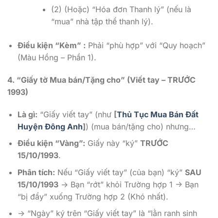
(2) (Hoặc) “Hóa đơn Thanh lý” (nếu là
“mua” nhà tập thể thanh lý).
Điều kiện “Kèm” :
Phải “phù hợp” với “Quy hoạch”
(Màu Hồng – Phần 1).
4. “Giấy tờ Mua bán/Tặng cho” (Viết tay – TRƯỚC
1993)
Là gì:
“Giấy viết tay” (như
[
Thủ Tục Mua Bán Đất
Huyện Đông Anh
]
) (mua bán/tặng cho) nhưng…
Điều kiện “Vàng”:
Giấy này “ký”
TRƯỚC
15/10/1993
.
Phân tích:
Nếu “Giấy viết tay” (của bạn) “ký”
SAU
15/10/1993
-> Bạn “rớt” khỏi Trường hợp 1 -> Bạn
“bị đẩy” xuống Trường hợp 2 (Khó nhất).
-> “Ngày” ký trên “Giấy viết tay” là “lằn ranh sinh