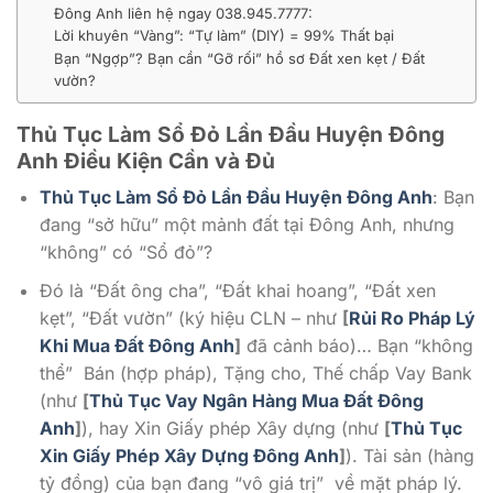
Đông Anh liên hệ ngay 038.945.7777:
Lời khuyên “Vàng”: “Tự làm” (DIY) = 99% Thất bại
Bạn “Ngợp”? Bạn cần “Gỡ rối” hồ sơ Đất xen kẹt / Đất
vườn?
Thủ Tục Làm Sổ Đỏ Lần Đầu Huyện Đông
Anh Điều Kiện Cần và Đủ
Thủ Tục Làm Sổ Đỏ Lần Đầu Huyện Đông Anh
: Bạn
đang “sở hữu” một mảnh đất tại Đông Anh, nhưng
“không” có “Sổ đỏ”?
Đó là “Đất ông cha”, “Đất khai hoang”, “Đất xen
kẹt”, “Đất vườn” (ký hiệu CLN – như
[
Rủi Ro Pháp Lý
Khi Mua Đất Đông Anh
]
đã cảnh báo)… Bạn “không
thể” Bán (hợp pháp), Tặng cho, Thế chấp Vay Bank
(như
[
Thủ Tục Vay Ngân Hàng Mua Đất Đông
Anh
]
), hay Xin Giấy phép Xây dựng (như
[
Thủ Tục
Xin Giấy Phép Xây Dựng Đông Anh
]
). Tài sản (hàng
tỷ đồng) của bạn đang “vô giá trị” về mặt pháp lý.