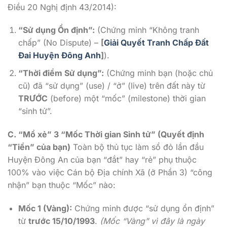
Điều 20 Nghị định 43/2014):
“Sử dụng Ổn định”:
(Chứng minh “Không tranh
chấp” (No Dispute) –
[
Giải Quyết Tranh Chấp Đất
Đai Huyện Đông Anh
]
).
“Thời điểm Sử dụng”:
(Chứng minh bạn (hoặc chủ
cũ) đã “sử dụng” (use) / “ở” (live) trên đất này từ
TRƯỚC
(before) một “mốc” (milestone) thời gian
“sinh tử”.
C. “Mổ xẻ” 3 “Mốc Thời gian Sinh tử” (Quyết định
“Tiền” của bạn)
Toàn bộ thủ tục làm sổ đỏ lần đầu
Huyện Đông An của bạn “đắt” hay “rẻ” phụ thuộc
100% vào việc Cán bộ Địa chính Xã (ở Phần 3) “công
nhận” bạn thuộc “Mốc” nào:
Mốc 1 (Vàng):
Chứng minh được “sử dụng ổn định”
từ
trước 15/10/1993
.
(Mốc “Vàng” vì đây là ngày