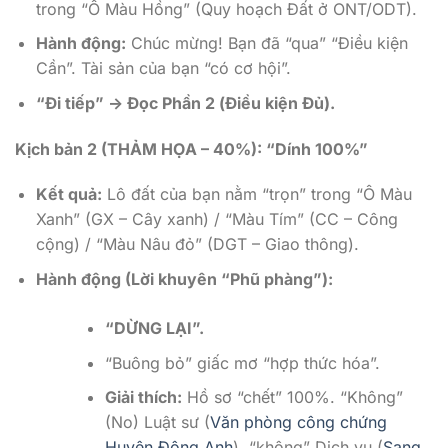
trong “Ô Màu Hồng” (Quy hoạch Đất ở ONT/ODT).
Hành động:
Chúc mừng! Bạn đã “qua” “Điều kiện
Cần”. Tài sản của bạn “có cơ hội”.
“Đi tiếp” -> Đọc Phần 2 (Điều kiện Đủ).
Kịch bản 2 (THẢM HỌA – 40%): “Dính 100%”
Kết quả:
Lô đất của bạn nằm “trọn” trong “Ô Màu
Xanh” (GX – Cây xanh) / “Màu Tím” (CC – Công
cộng) / “Màu Nâu đỏ” (DGT – Giao thông).
Hành động (Lời khuyên “Phũ phàng”):
“DỪNG LẠI”.
“Buông bỏ” giấc mơ “hợp thức hóa”.
Giải thích:
Hồ sơ “chết” 100%. “Không”
(No) Luật sư (
Văn phòng công chứng
Huyện Đông Anh
), “không” Dịch vụ (
Sang