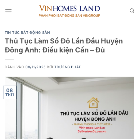
Bỏ
qua
nội
dung
TIN TỨC BẤT ĐỘNG SẢN
Thủ Tục Làm Sổ Đỏ Lần Đầu Huyện
Đông Anh: Điều kiện Cần – Đủ
ĐĂNG VÀO
08/11/2025
BỞI
TRƯỜNG PHÁT
08
Th11