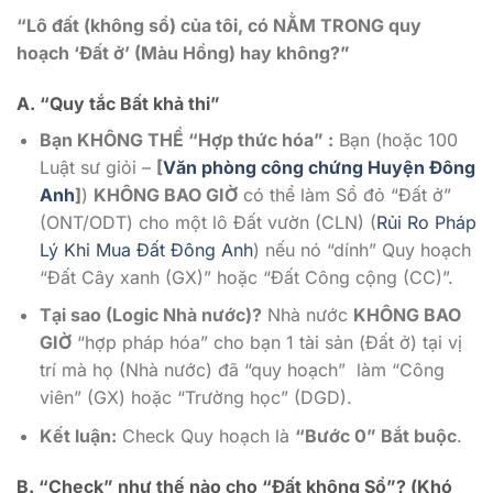
“Lô đất (không sổ) của tôi, có NẰM TRONG quy
hoạch ‘Đất ở’ (Màu Hồng) hay không?”
A. “Quy tắc Bất khả thi”
Bạn KHÔNG THỂ “Hợp thức hóa” :
Bạn (hoặc 100
Luật sư giỏi –
[
Văn phòng công chứng Huyện Đông
Anh
]
)
KHÔNG BAO GIỜ
có thể làm Sổ đỏ “Đất ở”
(ONT/ODT) cho một lô Đất vườn (CLN) (
Rủi Ro Pháp
Lý Khi Mua Đất Đông Anh
) nếu nó “dính” Quy hoạch
“Đất Cây xanh (GX)” hoặc “Đất Công cộng (CC)”.
Tại sao (Logic Nhà nước)?
Nhà nước
KHÔNG BAO
GIỜ
“hợp pháp hóa” cho bạn 1 tài sản (Đất ở) tại vị
trí mà họ (Nhà nước) đã “quy hoạch” làm “Công
viên” (GX) hoặc “Trường học” (DGD).
Kết luận:
Check Quy hoạch là
“Bước 0” Bắt buộc
.
B. “Check” như thế nào cho “Đất không Sổ”? (Khó