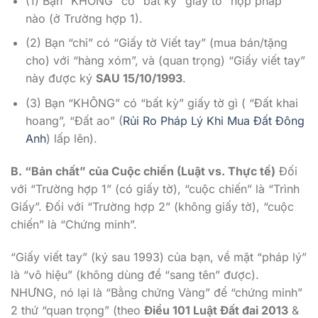
(1) Bạn “KHÔNG” có “bất kỳ” giấy tờ “hợp pháp”
nào (ở Trường hợp 1).
(2) Bạn “chỉ” có “Giấy tờ Viết tay” (mua bán/tặng
cho) với “hàng xóm”, và (quan trọng) “Giấy viết tay”
này được ký
SAU 15/10/1993
.
(3) Bạn “KHÔNG” có “bất kỳ” giấy tờ gì ( “Đất khai
hoang”, “Đất ao” (
Rủi Ro Pháp Lý Khi Mua Đất Đông
Anh
) lấp lên).
B. “Bản chất” của Cuộc chiến (Luật vs. Thực tế)
Đối
với “Trường hợp 1” (có giấy tờ), “cuộc chiến” là “Trình
Giấy”. Đối với “Trường hợp 2” (không giấy tờ), “cuộc
chiến” là “Chứng minh”.
“Giấy viết tay” (ký sau 1993) của bạn, về mặt “pháp lý”
là “vô hiệu” (không dùng để “sang tên” được).
NHƯNG, nó lại là “Bằng chứng Vàng” để “chứng minh”
2 thứ “quan trọng” (theo
Điều 101 Luật Đất đai 2013
&