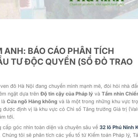
IM ANH: BÁO CÁO PHÂN TÍCH
ẦU TƯ ĐỘC QUYỀN (SỔ ĐỎ TRAO
 ven đô Hà Nội đang chuyển mình mạnh mẽ, đòi hỏi nhà đầ
iêm ngặt dựa trên
Độ tin cậy của Pháp lý
và
Tầm nhìn Chiế
 là
Cửa ngõ Hàng không
và là một trong những khu vực tr
ược định vị là khu vực có Chỉ số Tăng trưởng Giá trị (Va
ăm tới.
 cấp góc nhìn toàn diện và chuyên sâu về
32 lô Phú Ninh 
Chúng tôi sẽ phân tích các yếu tố từ Kiểm toán Pháp lý, T