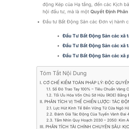
động Kép của Hạ tầng, đến các Kịch bả
hội đầu tư, mà là một
Quyết Định Phân
Đầu tư Bất Động Sản các Đơn vị hành 
Đầu Tư Bất Động Sản các xã 
Đầu Tư Bất Động Sản các xã t
Đầu Tư Bất Động Sản các xã p
Tóm Tắt Nội Dung
I. CƠ CHẾ KIỂM TOÁN PHÁP LÝ: ĐỘC QUYỀ
1.1. Sổ Đỏ Trao Tay 100% – Tiêu Chuẩn Vàng 
1.2. Tối Ưu Hóa Vốn Chủ Sở Hữu (ROE) Bằng 
II. PHÂN TÍCH VỊ THẾ CHIẾN LƯỢC: TÁC Đ
2.1. Lực Hút Kinh Tế Bền Vững Từ Cửa Ngõ 
2.2. Đánh Giá Tác Động Của Tuyến Vành Đai 
2.3. Tầm Nhìn Quy Hoạch 2030 – 2050: Kim An
III. PHÂN TÍCH TÀI CHÍNH CHUYÊN SÂU: K