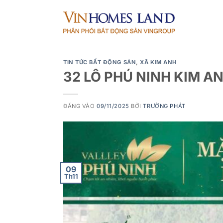
Bỏ
qua
nội
dung
TIN TỨC BẤT ĐỘNG SẢN
,
XÃ KIM ANH
32 LÔ PHÚ NINH KIM AN
ĐĂNG VÀO
09/11/2025
BỞI
TRƯỜNG PHÁT
09
Th11