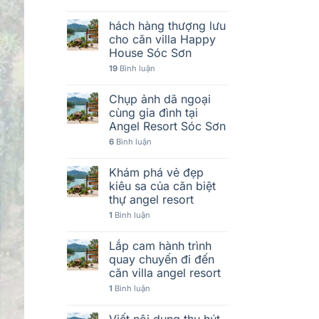
hách hàng thượng lưu
cho căn villa Happy
House Sóc Sơn
19
Bình luận
Chụp ảnh dã ngoại
cùng gia đình tại
Angel Resort Sóc Sơn
6
Bình luận
Khám phá vẻ đẹp
kiêu sa của căn biệt
thự angel resort
1
Bình luận
Lắp cam hành trình
quay chuyến đi đến
căn villa angel resort
1
Bình luận
Viết nội dung thu hút