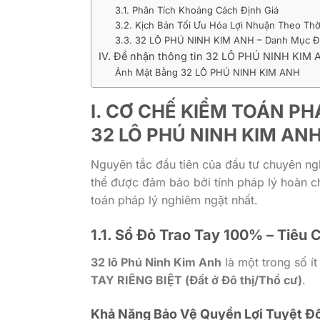
3.1. Phân Tích Khoảng Cách Định Giá
3.2. Kịch Bản Tối Ưu Hóa Lợi Nhuận Theo Thờ
3.3. 32 LÔ PHÚ NINH KIM ANH – Danh Mục Đ
IV. Để nhận thông tin 32 LÔ PHÚ NINH KIM A
Ảnh Mặt Bằng 32 LÔ PHÚ NINH KIM ANH
I. CƠ CHẾ KIỂM TOÁN P
32 LÔ PHÚ NINH KIM AN
Nguyên tắc đầu tiên của đầu tư chuyên ng
thể được đảm bảo bởi tính pháp lý hoàn c
toán pháp lý nghiêm ngặt nhất.
1.1. Sổ Đỏ Trao Tay 100% – Tiêu
32 lô Phú Ninh Kim Anh
là một trong số í
TAY RIÊNG BIỆT (Đất ở Đô thị/Thổ cư)
.
Khả Năng Bảo Vệ Quyền Lợi Tuyệt Đố