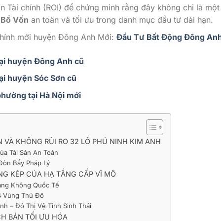
n Tài chính (ROI) để chứng minh rằng đây không chỉ là một
 Bổ Vốn
an toàn và tối ưu trong danh mục đầu tư dài hạn.
chính mới huyện Đông Anh Mới:
Đầu Tư Bất Động Đông An
tại huyện Đông Anh cũ
ại huyện Sóc Sơn cũ
hường tại Hà Nội mới
N VÀ KHÔNG RỦI RO 32 LÔ PHÚ NINH KIM ANH
Của Tài Sản An Toàn
Đòn Bẩy Pháp Lý
ỘNG KÉP CỦA HẠ TẦNG CẤP VĨ MÔ
Hàng Không Quốc Tế
4 Vùng Thủ Đô
h – Đô Thị Vệ Tinh Sinh Thái
ỊCH BẢN TỐI ƯU HÓA