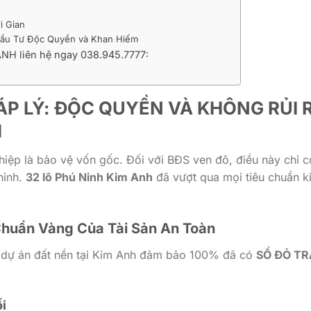
i Gian
ầu Tư Độc Quyền và Khan Hiếm
NH liên hệ ngay 038.945.7777:
HÁP LÝ: ĐỘC QUYỀN VÀ KHÔNG RỦI 
H
hiệp là bảo vệ vốn gốc. Đối với BĐS ven đô, điều này chỉ c
hỉnh.
32 lô Phú Ninh Kim Anh
đã vượt qua mọi tiêu chuẩn k
 Chuẩn Vàng Của Tài Sản An Toàn
t dự án đất nền tại Kim Anh đảm bảo 100% đã có
SỔ ĐỎ T
i