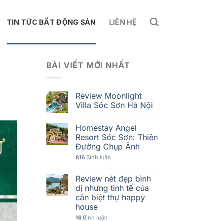
TIN TỨC BẤT ĐỘNG SẢN
LIÊN HỆ
BÀI VIẾT MỚI NHẤT
Review Moonlight
Villa Sóc Sơn Hà Nội
Homestay Angel
Resort Sóc Sơn: Thiên
Đường Chụp Ảnh
816
Bình luận
Review nét đẹp bình
dị nhưng tinh tế của
căn biệt thự happy
house
16
Bình luận