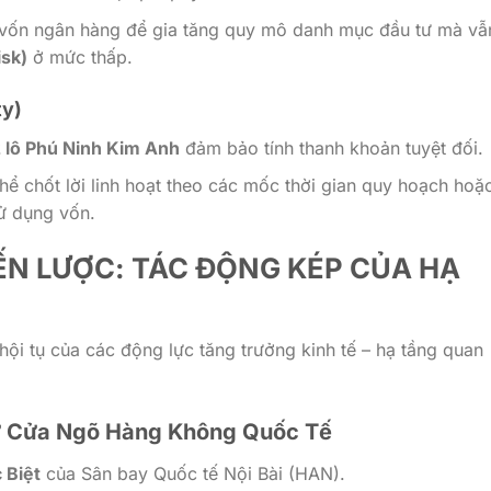
 vốn ngân hàng để gia tăng quy mô danh mục đầu tư mà vẫ
isk)
ở mức thấp.
ty)
 lô Phú Ninh Kim Anh
đảm bảo tính thanh khoản tuyệt đối.
hể chốt lời linh hoạt theo các mốc thời gian quy hoạch hoặ
sử dụng vốn.
HIẾN LƯỢC: TÁC ĐỘNG KÉP CỦA HẠ
hội tụ của các động lực tăng trưởng kinh tế – hạ tầng quan
Từ Cửa Ngõ Hàng Không Quốc Tế
 Biệt
của Sân bay Quốc tế Nội Bài (HAN).