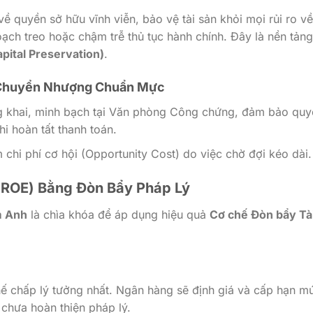
ề quyền sở hữu vĩnh viễn, bảo vệ tài sản khỏi mọi rủi ro về
ạch treo hoặc chậm trễ thủ tục hành chính. Đây là nền tản
pital Preservation)
.
 Chuyển Nhượng Chuẩn Mực
ng khai, minh bạch tại Văn phòng Công chứng, đảm bảo quy
i hoàn tất thanh toán.
m chi phí cơ hội (Opportunity Cost) do việc chờ đợi kéo dài.
 (ROE) Bằng Đòn Bẩy Pháp Lý
m Anh
là chìa khóa để áp dụng hiệu quả
Cơ chế Đòn bẩy Tà
thế chấp lý tưởng nhất. Ngân hàng sẽ định giá và cấp hạn m
 chưa hoàn thiện pháp lý.