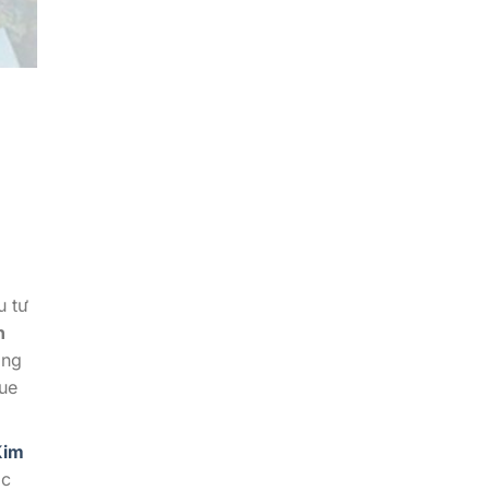
u tư
n
ọng
lue
Kim
ác