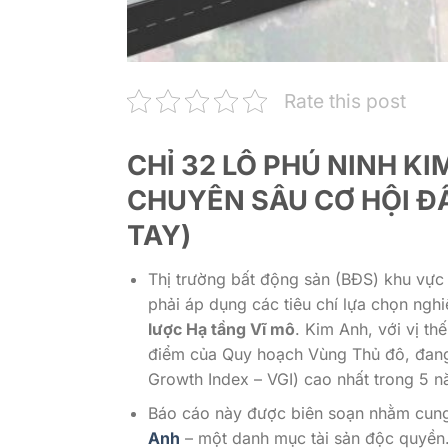
Rate this post
CHỈ 32 LÔ PHÚ NINH K
CHUYÊN SÂU CƠ HỘI Đ
TAY)
Thị trường bất động sản (BĐS) khu vực
phải áp dụng các tiêu chí lựa chọn ngh
lược Hạ tầng Vĩ mô
. Kim Anh, với vị thế
điểm của Quy hoạch Vùng Thủ đô, đang đ
Growth Index – VGI) cao nhất trong 5 n
Báo cáo này được biên soạn nhằm cung
Anh
– một danh mục tài sản độc quyền. 