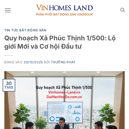
Bỏ
qua
nội
dung
TIN TỨC BẤT ĐỘNG SẢN
Quy hoạch Xã Phúc Thịnh 1/500: Lộ
giới Mới và Cơ hội Đầu tư
ĐĂNG VÀO
30/10/2025
BỞI
TRƯỜNG PHÁT
30
Th10