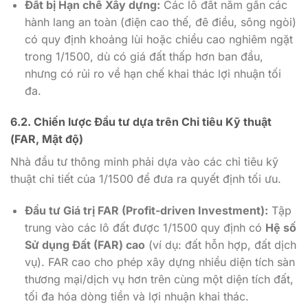
Đất bị Hạn chế Xây dựng:
Các lô đất nằm gần các
hành lang an toàn (điện cao thế, đê điều, sông ngòi)
có quy định khoảng lùi hoặc chiều cao nghiêm ngặt
trong 1/1500, dù có giá đất thấp hơn ban đầu,
nhưng có rủi ro về hạn chế khai thác lợi nhuận tối
đa.
6.2. Chiến lược Đầu tư dựa trên Chỉ tiêu Kỹ thuật
(FAR, Mật độ)
Nhà đầu tư thông minh phải dựa vào các chỉ tiêu kỹ
thuật chi tiết của 1/1500 để đưa ra quyết định tối ưu.
Đầu tư Giá trị FAR (Profit-driven Investment):
Tập
trung vào các lô đất được 1/1500 quy định có
Hệ số
Sử dụng Đất (FAR) cao
(ví dụ: đất hỗn hợp, đất dịch
vụ). FAR cao cho phép xây dựng nhiều diện tích sàn
thương mại/dịch vụ hơn trên cùng một diện tích đất,
tối đa hóa dòng tiền và lợi nhuận khai thác.