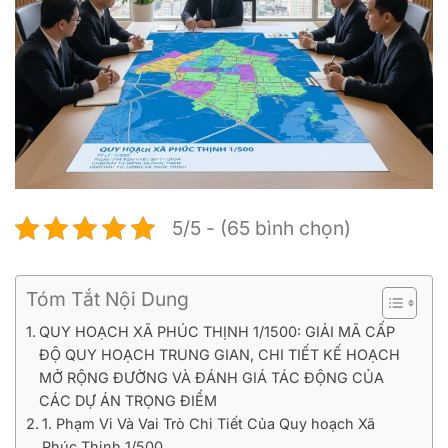
5/5 - (65 bình chọn)
Tóm Tắt Nội Dung
QUY HOẠCH XÃ PHÚC THỊNH 1/1500: GIẢI MÃ CẤP
ĐỘ QUY HOẠCH TRUNG GIAN, CHI TIẾT KẾ HOẠCH
MỞ RỘNG ĐƯỜNG VÀ ĐÁNH GIÁ TÁC ĐỘNG CỦA
CÁC DỰ ÁN TRỌNG ĐIỂM
1. Phạm Vi Và Vai Trò Chi Tiết Của Quy hoạch Xã
Phúc Thịnh 1/500