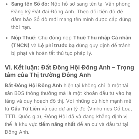
Sang tên Sổ đỏ:
Nộp hồ sơ sang tên tại Văn phòng
Đăng ký Đất đai Đông Anh. Theo dõi tiến độ để
đảm bảo Sổ đỏ mới mang tên mình được cấp đúng
thời hạn.
Nộp Thuế:
Chủ động nộp
Thuế Thu nhập Cá nhân
(TNCN)
và
Lệ phí trước bạ
đúng quy định để tránh
bị phạt và hoàn tất thủ tục pháp lý.
VI. Kết luận: Đất Đông Hội Đông Anh – Trọng
tâm của Thị trường Đông Anh
Đất Đông Hội Đông Anh
hiện tại không chỉ là một tài
sản BĐS thông thường mà là một khoản đầu tư vào hạ
tầng và quy hoạch đô thị. Với những cú hích mạnh mẽ
từ
Cầu Tứ Liên
và các dự án tỷ đô (Vinhomes Cổ Loa,
TTTL Quốc gia), Đông Hội đã và đang khẳng định vị
thế là khu vực
tiềm năng nhất
để an cư và đầu tư tại
Đông Anh.