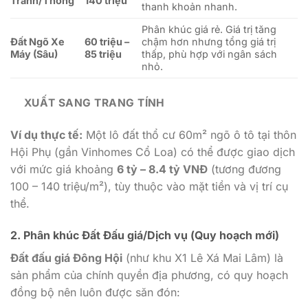
Tránh/Thông
140 triệu
thanh khoản nhanh.
Phân khúc giá rẻ. Giá trị tăng
Đất Ngõ Xe
60 triệu –
chậm hơn nhưng tổng giá trị
Máy (Sâu)
85 triệu
thấp, phù hợp với ngân sách
nhỏ.
XUẤT SANG TRANG TÍNH
Ví dụ thực tế:
Một lô đất thổ cư 60m² ngõ ô tô tại thôn
Hội Phụ (gần Vinhomes Cổ Loa) có thể được giao dịch
với mức giá khoảng
6 tỷ – 8.4 tỷ VNĐ
(tương đương
100 – 140 triệu/m²), tùy thuộc vào mặt tiền và vị trí cụ
thể.
2. Phân khúc Đất Đấu giá/Dịch vụ (Quy hoạch mới)
Đất đấu giá Đông Hội
(như khu X1 Lê Xá Mai Lâm) là
sản phẩm của chính quyền địa phương, có quy hoạch
đồng bộ nên luôn được săn đón: