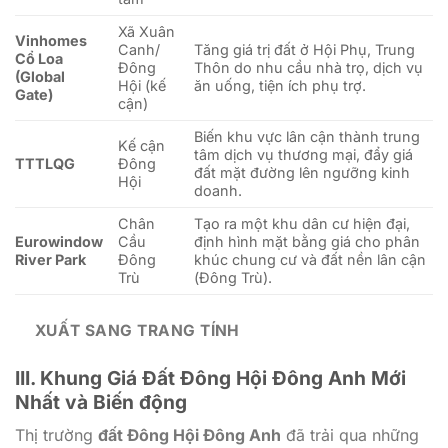
Xã Xuân
Vinhomes
Canh/
Tăng giá trị đất ở Hội Phụ, Trung
Cổ Loa
Đông
Thôn do nhu cầu nhà trọ, dịch vụ
(Global
Hội (kế
ăn uống, tiện ích phụ trợ.
Gate)
cận)
Biến khu vực lân cận thành trung
Kế cận
tâm dịch vụ thương mại, đẩy giá
TTTLQG
Đông
đất mặt đường lên ngưỡng kinh
Hội
doanh.
Chân
Tạo ra một khu dân cư hiện đại,
Eurowindow
Cầu
định hình mặt bằng giá cho phân
River Park
Đông
khúc chung cư và đất nền lân cận
Trù
(Đông Trù).
XUẤT SANG TRANG TÍNH
III. Khung Giá Đất Đông Hội Đông Anh Mới
Nhất và Biến động
Thị trường
đất Đông Hội Đông Anh
đã trải qua những