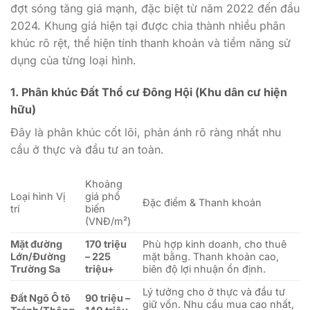
đợt sóng tăng giá mạnh, đặc biệt từ năm 2022 đến đầu
2024. Khung giá hiện tại được chia thành nhiều phân
khúc rõ rệt, thể hiện tính thanh khoản và tiềm năng sử
dụng của từng loại hình.
1. Phân khúc Đất Thổ cư Đông Hội (Khu dân cư hiện
hữu)
Đây là phân khúc cốt lõi, phản ánh rõ ràng nhất nhu
cầu ở thực và đầu tư an toàn.
Khoảng
Loại hình Vị
giá phổ
Đặc điểm & Thanh khoản
trí
biến
(VNĐ/m²)
Mặt đường
170 triệu
Phù hợp kinh doanh, cho thuê
Lớn/Đường
– 225
mặt bằng. Thanh khoản cao,
Trường Sa
triệu+
biên độ lợi nhuận ổn định.
Lý tưởng cho ở thực và đầu tư
Đất Ngõ Ô tô
90 triệu –
giữ vốn. Nhu cầu mua cao nhất,