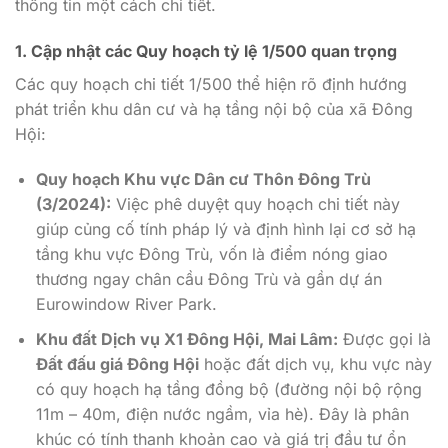
thông tin một cách chi tiết.
1. Cập nhật các Quy hoạch tỷ lệ 1/500 quan trọng
Các quy hoạch chi tiết 1/500 thể hiện rõ định hướng
phát triển khu dân cư và hạ tầng nội bộ của xã Đông
Hội:
Quy hoạch Khu vực Dân cư Thôn Đông Trù
(3/2024):
Việc phê duyệt quy hoạch chi tiết này
giúp củng cố tính pháp lý và định hình lại cơ sở hạ
tầng khu vực Đông Trù, vốn là điểm nóng giao
thương ngay chân cầu Đông Trù và gần dự án
Eurowindow River Park.
Khu đất Dịch vụ X1 Đông Hội, Mai Lâm:
Được gọi là
Đất đấu giá Đông Hội
hoặc đất dịch vụ, khu vực này
có quy hoạch hạ tầng đồng bộ (đường nội bộ rộng
11m – 40m, điện nước ngầm, vỉa hè). Đây là phân
khúc có tính thanh khoản cao và giá trị đầu tư ổn