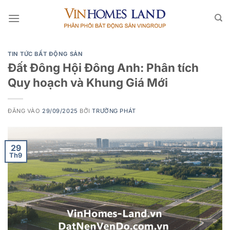
Bỏ
qua
nội
dung
TIN TỨC BẤT ĐỘNG SẢN
Đất Đông Hội Đông Anh: Phân tích
Quy hoạch và Khung Giá Mới
ĐĂNG VÀO
29/09/2025
BỞI
TRƯỜNG PHÁT
29
Th9