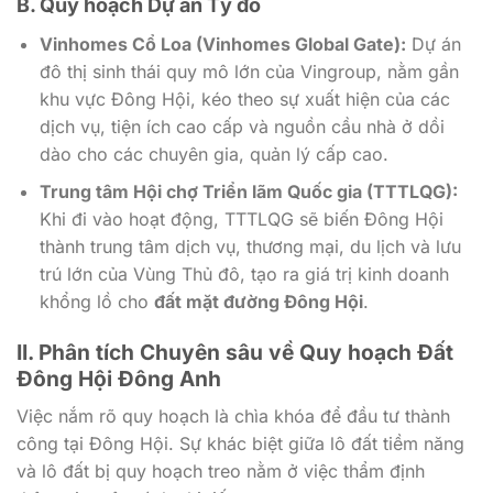
B. Quy hoạch Dự án Tỷ đô
Vinhomes Cổ Loa (Vinhomes Global Gate):
Dự án
đô thị sinh thái quy mô lớn của Vingroup, nằm gần
khu vực Đông Hội, kéo theo sự xuất hiện của các
dịch vụ, tiện ích cao cấp và nguồn cầu nhà ở dồi
dào cho các chuyên gia, quản lý cấp cao.
Trung tâm Hội chợ Triển lãm Quốc gia (TTTLQG):
Khi đi vào hoạt động, TTTLQG sẽ biến Đông Hội
thành trung tâm dịch vụ, thương mại, du lịch và lưu
trú lớn của Vùng Thủ đô, tạo ra giá trị kinh doanh
khổng lồ cho
đất mặt đường Đông Hội
.
II. Phân tích Chuyên sâu về Quy hoạch Đất
Đông Hội Đông Anh
Việc nắm rõ quy hoạch là chìa khóa để đầu tư thành
công tại Đông Hội. Sự khác biệt giữa lô đất tiềm năng
và lô đất bị quy hoạch treo nằm ở việc thẩm định