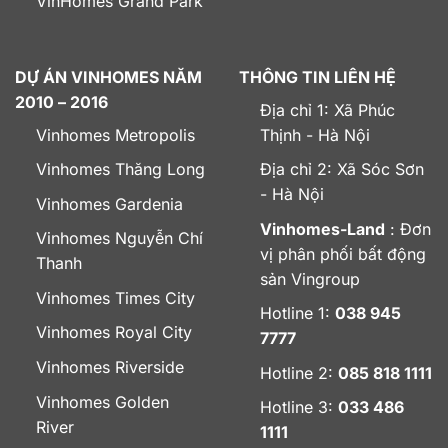
VinHomes Grand Park
DỰ ÁN VINHOMES NĂM
THÔNG TIN LIÊN HỆ
2010 – 2016
Địa chỉ 1: Xã Phúc
Vinhomes Metropolis
Thịnh - Hà Nội
Vinhomes Thăng Long
Địa chỉ 2: Xã Sóc Sơn
- Hà Nội
Vinhomes Gardenia
Vinhomes-Land
: Đơn
Vinhomes Nguyễn Chí
vị phân phối bất động
Thanh
sản Vingroup
Vinhomes Times City
Hotline 1:
038 945
Vinhomes Royal City
7777
Vinhomes Riverside
Hotline 2:
085 818 1111
Vinhomes Golden
Hotline 3:
033 486
River
1111