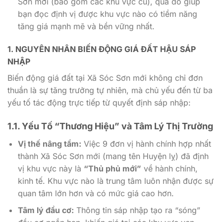
Sơn mới (bao gồm các khu vực cũ), qua đó giúp
bạn đọc định vị được khu vực nào có tiềm năng
tăng giá mạnh mẽ và bền vững nhất.
1. NGUYÊN NHÂN BIẾN ĐỘNG GIÁ ĐẤT HẬU SÁP
NHẬP
Biến động giá đất tại Xã Sóc Sơn mới không chỉ đơn
thuần là sự tăng trưởng tự nhiên, mà chủ yếu đến từ ba
yếu tố tác động trực tiếp từ quyết định sáp nhập:
1.1. Yếu Tố “Thương Hiệu” và Tâm Lý Thị Trường
Vị thế nâng tầm:
Việc 9 đơn vị hành chính hợp nhất
thành Xã Sóc Sơn mới (mang tên Huyện lỵ) đã định
vị khu vực này là
“Thủ phủ mới”
về hành chính,
kinh tế. Khu vực nào là trung tâm luôn nhận được sự
quan tâm lớn hơn và có mức giá cao hơn.
Tâm lý đầu cơ:
Thông tin sáp nhập tạo ra “sóng”