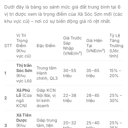
Dưới đây là bảng so sánh mức giá đất trung bình tại 6
vị trí được xem là trọng điểm của Xã Sóc Sơn mới (các
khu vực cũ) – nơi có sự biến động giá rõ rệt nhất.
Vị Trí
Tỷ Lệ
Giá Trước
Trọng
Giá Hiện
Tăng
Sáp
STT
Điểm
Đặc Điểm
Tại
Trưởng
Nhập
(Khu
(VNĐ/m²)
(Ước
(VNĐ/m²)
vực cũ)
tính)
Thị trấn
Trung tâm
Sóc Sơn
30
−
55
35
−
65
15% –
1
Hành
(Khu
triệu
triệu
20%
chính, QL3
vực Lõi)
Xã Phù
Giáp KCN
Lỗ
(Cửa
Nội Bài, vị
22
−
38
28
−
45
25% –
2
ngõ
trí kinh
triệu
triệu
30%
KCN)
doanh
Xã Tiên
Dược
Giáp trung
20
−
32
25
−
40
25% –
3
(Khu
tâm, tiện
triệu
triệu
35%