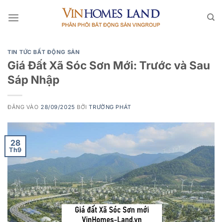
Bỏ
qua
nội
dung
TIN TỨC BẤT ĐỘNG SẢN
Giá Đất Xã Sóc Sơn Mới: Trước và Sau
Sáp Nhập
ĐĂNG VÀO
28/09/2025
BỞI
TRƯỜNG PHÁT
28
Th9