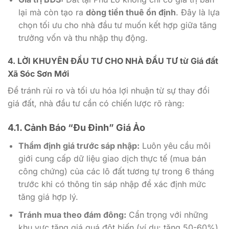
lại mà còn tạo ra
dòng tiền thuê ổn định
. Đây là lựa
chọn tối ưu cho nhà đầu tư muốn kết hợp giữa tăng
trưởng vốn và thu nhập thụ động.
4. LỜI KHUYÊN ĐẦU TƯ CHO NHÀ ĐẦU TƯ từ Giá đất
Xã Sóc Sơn Mới
Để tránh rủi ro và tối ưu hóa lợi nhuận từ sự thay đổi
giá đất, nhà đầu tư cần có chiến lược rõ ràng:
4.1. Cảnh Báo “Đu Đỉnh” Giá Ảo
Thẩm định giá trước sáp nhập:
Luôn yêu cầu môi
giới cung cấp dữ liệu giao dịch thực tế (mua bán
công chứng) của các lô đất tương tự trong 6 tháng
trước khi có thông tin sáp nhập để xác định mức
tăng giá hợp lý.
Tránh mua theo đám đông:
Cẩn trọng với những
khu vực tăng giá quá đột biến (ví dụ: tăng 50-60%)