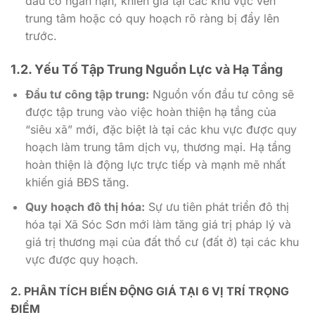
đầu cơ ngắn hạn, khiến giá tại các khu vực ven
trung tâm hoặc có quy hoạch rõ ràng bị đẩy lên
trước.
1.2. Yếu Tố Tập Trung Nguồn Lực và Hạ Tầng
Đầu tư công tập trung:
Nguồn vốn đầu tư công sẽ
được tập trung vào việc hoàn thiện hạ tầng của
“siêu xã” mới, đặc biệt là tại các khu vực được quy
hoạch làm trung tâm dịch vụ, thương mại. Hạ tầng
hoàn thiện là động lực trực tiếp và mạnh mẽ nhất
khiến giá BĐS tăng.
Quy hoạch đô thị hóa:
Sự ưu tiên phát triển đô thị
hóa tại Xã Sóc Sơn mới làm tăng giá trị pháp lý và
giá trị thương mại của đất thổ cư (đất ở) tại các khu
vực được quy hoạch.
2. PHÂN TÍCH BIẾN ĐỘNG GIÁ TẠI 6 VỊ TRÍ TRỌNG
ĐIỂM