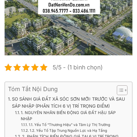
5/5 - (1 bình chọn)
Tóm Tắt Nội Dung
SO SÁNH GIÁ ĐẤT XÃ SÓC SƠN MỚI: TRƯỚC VÀ SAU
SÁP NHẬP (PHÂN TÍCH 6 VỊ TRÍ TRỌNG ĐIỂM)
1. NGUYÊN NHÂN BIẾN ĐỘNG GIÁ ĐẤT HẬU SÁP
NHẬP
1.1. Yếu Tố “Thương Hiệu” và Tâm Lý Thị Trường
1.2. Yếu Tố Tập Trung Nguồn Lực và Hạ Tầng
2. PHÂN TÍCH BIẾN ĐỘNG GIÁ TẠI 6 VỊ TRÍ TRỌNG