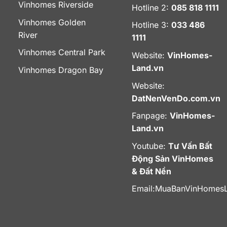
Vinhomes Riverside
Hotline 2:
085 818 1111
Vinhomes Golden
Hotline 3:
033 486
River
1111
Vinhomes Central Park
Website:
VinHomes-
Land.vn
Vinhomes Dragon Bay
Website:
DatNenVenDo.com.vn
Fanpage:
VinHomes-
Land.vn
Youtube:
Tư Vấn Bất
Động Sản VinHomes
& Đất Nền
Email:
MuaBanVinHomes