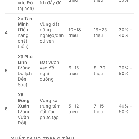
vực Đô
ích đầy đủ
thị hóa)
Xã Tân
Minh
Vùng đất
(Tiềm
nông
10
−
18
13
−
25
30% –
4
năng
nghiệp/dân
triệu
triệu
40%
phát
cư ven
triển)
Xã Phù
Linh
Đất vườn,
(Vùng
ven đồi,
6
−
15
8
−
20
30% –
5
Du lịch
nghỉ
triệu
triệu
50%
Đền
dưỡng
Sóc)
Xã
Đông
Vùng xa
Xuân
trung tâm,
5
−
12
7
−
15
40% –
6
(Vùng
đất đai
triệu
triệu
60%
Vườn
phức tạp
Đồi)