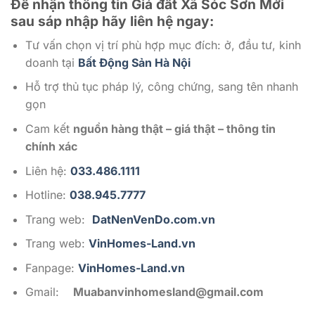
Để nhận thông tin Giá đất Xã Sóc Sơn Mới
sau sáp nhập
hãy liên hệ ngay:
Tư vấn chọn vị trí phù hợp mục đích: ở, đầu tư, kinh
doanh tại
Bất Động Sản Hà Nội
Hỗ trợ thủ tục pháp lý, công chứng, sang tên nhanh
gọn
Cam kết
nguồn hàng thật – giá thật – thông tin
chính xác
Liên hệ:
033.486.1111
Hotline:
038.945.7777
Trang web:
DatNenVenDo.com.vn
Trang web:
VinHomes-Land.vn
Fanpage:
VinHomes-Land.vn
Gmail:
Muabanvinhomesland@gmail.com