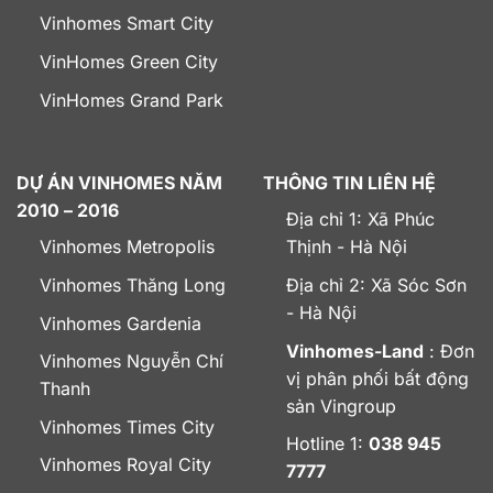
Vinhomes Smart City
VinHomes Green City
VinHomes Grand Park
DỰ ÁN VINHOMES NĂM
THÔNG TIN LIÊN HỆ
2010 – 2016
Địa chỉ 1: Xã Phúc
Vinhomes Metropolis
Thịnh - Hà Nội
Vinhomes Thăng Long
Địa chỉ 2: Xã Sóc Sơn
- Hà Nội
Vinhomes Gardenia
Vinhomes-Land
: Đơn
Vinhomes Nguyễn Chí
vị phân phối bất động
Thanh
sản Vingroup
Vinhomes Times City
Hotline 1:
038 945
Vinhomes Royal City
7777