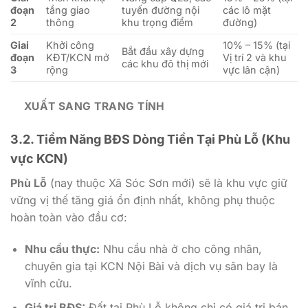
đoạn
tầng giao
tuyến đường nội
các lô mặt
2
thông
khu trọng điểm
đường)
Giai
Khởi công
10% – 15% (tại
Bắt đầu xây dựng
đoạn
KĐT/KCN mở
Vị trí 2 và khu
các khu đô thị mới
3
rộng
vực lân cận)
XUẤT SANG TRANG TÍNH
3.2. Tiềm Năng BĐS Dòng Tiền Tại Phù Lỗ (Khu
vực KCN)
Phù Lỗ
(nay thuộc Xã Sóc Sơn mới) sẽ là khu vực giữ
vững vị thế tăng giá ổn định nhất, không phụ thuộc
hoàn toàn vào đầu cơ:
Nhu cầu thực:
Nhu cầu nhà ở cho công nhân,
chuyên gia tại KCN Nội Bài và dịch vụ sân bay là
vĩnh cửu.
Giá trị BĐS:
Đất tại Phù Lỗ không chỉ có giá trị bán