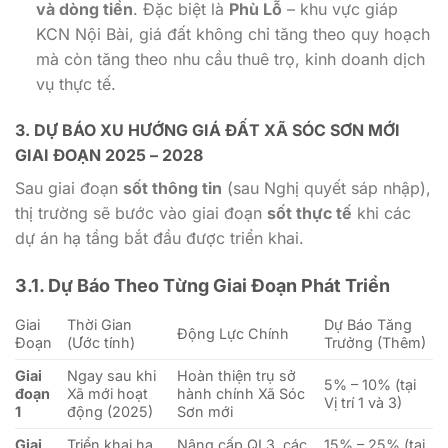
và dòng tiền
. Đặc biệt là
Phù Lỗ
– khu vực giáp
KCN Nội Bài, giá đất không chỉ tăng theo quy hoạch
mà còn tăng theo nhu cầu thuê trọ, kinh doanh dịch
vụ thực tế.
3. DỰ BÁO XU HƯỚNG GIÁ ĐẤT XÃ SÓC SƠN MỚI
GIAI ĐOẠN 2025 – 2028
Sau giai đoạn
sốt thông tin
(sau Nghị quyết sáp nhập),
thị trường sẽ bước vào giai đoạn
sốt thực tế
khi các
dự án hạ tầng bắt đầu được triển khai.
3.1. Dự Báo Theo Từng Giai Đoạn Phát Triển
Giai
Thời Gian
Dự Báo Tăng
Động Lực Chính
Đoạn
(Ước tính)
Trưởng (Thêm)
Giai
Ngay sau khi
Hoàn thiện trụ sở
5% – 10% (tại
đoạn
Xã mới hoạt
hành chính Xã Sóc
Vị trí 1 và 3)
1
động (2025)
Sơn mới
Giai
Triển khai hạ
Nâng cấp QL3, các
15% – 25% (tại