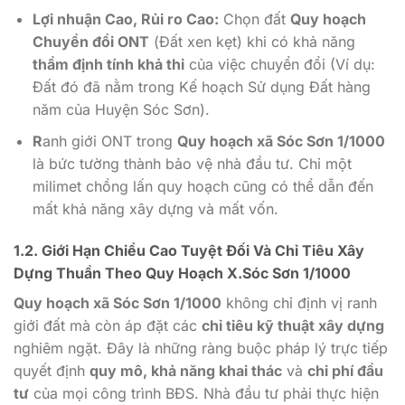
Lợi nhuận Cao, Rủi ro Cao:
Chọn đất
Quy hoạch
Chuyển đổi ONT
(Đất xen kẹt) khi có khả năng
thẩm định tính khả thi
của việc chuyển đổi (Ví dụ:
Đất đó đã nằm trong Kế hoạch Sử dụng Đất hàng
năm của Huyện Sóc Sơn).
R
anh giới ONT trong
Quy hoạch xã Sóc Sơn 1/1000
là bức tường thành bảo vệ nhà đầu tư. Chỉ một
milimet chồng lấn quy hoạch cũng có thể dẫn đến
mất khả năng xây dựng và mất vốn.
1.2. Giới Hạn Chiều Cao Tuyệt Đối Và Chỉ Tiêu Xây
Dựng Thuần Theo
Quy Hoạch X.Sóc Sơn 1/1000
Quy hoạch xã Sóc Sơn 1/1000
không chỉ định vị ranh
giới đất mà còn áp đặt các
chỉ tiêu kỹ thuật xây dựng
nghiêm ngặt. Đây là những ràng buộc pháp lý trực tiếp
quyết định
quy mô, khả năng khai thác
và
chi phí đầu
tư
của mọi công trình BĐS. Nhà đầu tư phải thực hiện