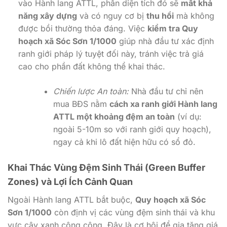
vào Hành lang ATTL, phần diện tích đó sẽ
mất khả
năng xây dựng
và có nguy cơ bị
thu hồi
mà không
được bồi thường thỏa đáng. Việc
kiểm tra Quy
hoạch xã Sóc Sơn 1/1000
giúp nhà đầu tư xác định
ranh giới pháp lý tuyệt đối này, tránh việc trả giá
cao cho phần đất không thể khai thác.
Chiến lược An toàn:
Nhà đầu tư chỉ nên
mua BĐS nằm
cách xa ranh giới Hành lang
ATTL một khoảng đệm an toàn
(ví dụ:
ngoài 5-10m so với ranh giới quy hoạch),
ngay cả khi lô đất hiện hữu có sổ đỏ.
Khai Thác Vùng Đệm Sinh Thái (Green Buffer
Zones) và Lợi Ích Cảnh Quan
Ngoài Hành lang ATTL bắt buộc,
Quy hoạch xã Sóc
Sơn 1/1000
còn định vị các vùng đệm sinh thái và khu
vực cây xanh công cộng. Đây là cơ hội để gia tăng giá