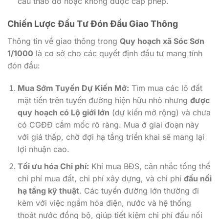
cầu tháo dỡ hoặc không được cấp phép.
Chiến Lược Đầu Tư Đón Đầu Giao Thông
Thông tin về giao thông trong
Quy hoạch xã Sóc Sơn
1/1000
là cơ sở cho các quyết định đầu tư mang tính
đón đầu:
Mua Sớm Tuyến Dự Kiến Mở:
Tìm mua các lô đất
mặt tiền trên tuyến đường hiện hữu nhỏ nhưng
được
quy hoạch có Lộ giới lớn
(dự kiến mở rộng) và chưa
có CGĐĐ cắm mốc rõ ràng. Mua ở giai đoạn này
với giá thấp, chờ đợi hạ tầng triển khai sẽ mang lại
lợi nhuận cao.
Tối ưu hóa Chi phí:
Khi mua BĐS, cân nhắc tổng thể
chi phí mua đất, chi phí xây dựng, và chi phí
đấu nối
hạ tầng kỹ thuật
. Các tuyến đường lớn thường đi
kèm với việc ngầm hóa điện, nước và hệ thống
thoát nước đồng bộ, giúp tiết kiệm chi phí đấu nối