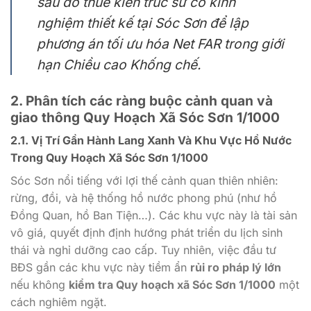
sau đó thuê kiến trúc sư có kinh
nghiệm thiết kế tại Sóc Sơn để lập
phương án tối ưu hóa Net FAR trong giới
hạn Chiều cao Khống chế.
2. Phân tích các ràng buộc cảnh quan và
giao thông Quy Hoạch Xã Sóc Sơn 1/1000
2.1. Vị Trí Gần Hành Lang Xanh Và Khu Vực Hồ Nước
Trong
Quy Hoạch Xã Sóc Sơn 1/1000
Sóc Sơn nổi tiếng với lợi thế cảnh quan thiên nhiên:
rừng, đồi, và hệ thống hồ nước phong phú (như hồ
Đồng Quan, hồ Ban Tiện…). Các khu vực này là tài sản
vô giá, quyết định định hướng phát triển du lịch sinh
thái và nghỉ dưỡng cao cấp. Tuy nhiên, việc đầu tư
BĐS gần các khu vực này tiềm ẩn
rủi ro pháp lý lớn
nếu không
kiểm tra Quy hoạch xã Sóc Sơn 1/1000
một
cách nghiêm ngặt.