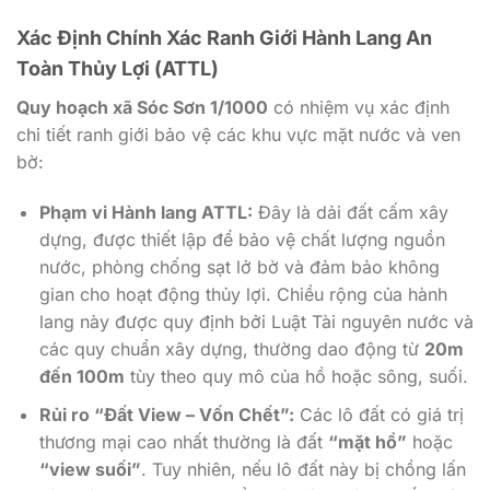
Xác Định Chính Xác Ranh Giới Hành Lang An
Toàn Thủy Lợi (ATTL)
Quy hoạch xã Sóc Sơn 1/1000
có nhiệm vụ xác định
chi tiết ranh giới bảo vệ các khu vực mặt nước và ven
bờ:
Phạm vi Hành lang ATTL:
Đây là dải đất cấm xây
dựng, được thiết lập để bảo vệ chất lượng nguồn
nước, phòng chống sạt lở bờ và đảm bảo không
gian cho hoạt động thủy lợi. Chiều rộng của hành
lang này được quy định bởi Luật Tài nguyên nước và
các quy chuẩn xây dựng, thường dao động từ
20m
đến 100m
tùy theo quy mô của hồ hoặc sông, suối.
Rủi ro “Đất View – Vốn Chết”:
Các lô đất có giá trị
thương mại cao nhất thường là đất
“mặt hồ”
hoặc
“view suối”
. Tuy nhiên, nếu lô đất này bị chồng lấn