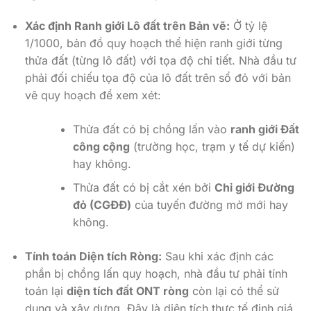
Xác định Ranh giới Lô đất trên Bản vẽ:
Ở tỷ lệ
1/1000, bản đồ quy hoạch thể hiện ranh giới từng
thửa đất (từng lô đất) với tọa độ chi tiết. Nhà đầu tư
phải đối chiếu tọa độ của lô đất trên sổ đỏ với bản
vẽ quy hoạch để xem xét:
Thửa đất có bị chồng lấn vào
ranh giới Đất
công cộng
(trường học, trạm y tế dự kiến)
hay không.
Thửa đất có bị cắt xén bởi
Chỉ giới Đường
đỏ (CGĐĐ)
của tuyến đường mở mới hay
không.
Tính toán Diện tích Ròng:
Sau khi xác định các
phần bị chồng lấn quy hoạch, nhà đầu tư phải tính
toán lại
diện tích đất ONT ròng
còn lại có thể sử
dụng và xây dựng. Đây là diện tích thực tế định giá