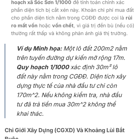
hoạch xã Sóc Sơn 1/1000
để tính toán chính xác
phần diện tích bị cắt xén này. Khoản chi phí mua đất
cho phần diện tích nằm trong CGĐĐ được coi là
rủi
ro mất vốn
hoặc
vốn chết
, vì giá trị đền bù (nếu có)
thường rất thấp và không phản ánh giá thị trường.
Ví dụ Minh họa:
Một lô đất
200m2
nằm
trên tuyến đường dự kiến mở rộng
17m
.
Quy hoạch 1/1000
xác định 30m² lô
đất này nằm trong CGĐĐ. Diện tích xây
dựng thực tế của nhà đầu tư chỉ còn
170m^2
. Nếu không kiểm tra, nhà đầu
tư đã trả tiền mua
30m^2
không thể
khai thác.
Chỉ Giới Xây Dựng (CGXD) Và Khoảng Lùi Bắt
Buộc