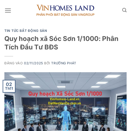
Bỏ
qua
nội
dung
TIN TỨC BẤT ĐỘNG SẢN
Quy hoạch xã Sóc Sơn 1/1000: Phân
Tích Đầu Tư BĐS
ĐĂNG VÀO
02/11/2025
BỞI
TRƯỜNG PHÁT
02
Th11