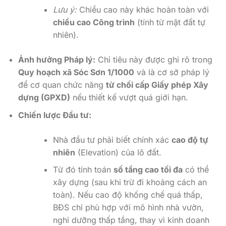
Lưu ý:
Chiều cao này khác hoàn toàn với
chiều cao Công trình
(tính từ mặt đất tự
nhiên).
Ảnh hưởng Pháp lý:
Chỉ tiêu này được ghi rõ trong
Quy hoạch xã Sóc Sơn 1/1000
và là cơ sở pháp lý
để cơ quan chức năng
từ chối cấp Giấy phép Xây
dựng (GPXD)
nếu thiết kế vượt quá giới hạn.
Chiến lược Đầu tư:
Nhà đầu tư phải biết chính xác
cao độ tự
nhiên
(Elevation) của lô đất.
Từ đó tính toán
số tầng cao tối đa
có thể
xây dựng (sau khi trừ đi khoảng cách an
toàn). Nếu cao độ khống chế quá thấp,
BĐS chỉ phù hợp với mô hình nhà vườn,
nghỉ dưỡng thấp tầng, thay vì kinh doanh