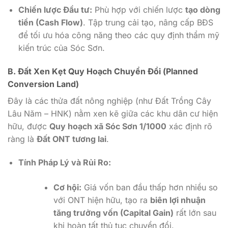
Chiến lược Đầu tư:
Phù hợp với chiến lược
tạo dòng
tiền (Cash Flow)
. Tập trung cải tạo, nâng cấp BĐS
để tối ưu hóa công năng theo các quy định thẩm mỹ
kiến trúc của Sóc Sơn.
B. Đất Xen Kẹt Quy Hoạch Chuyển Đổi (Planned
Conversion Land)
Đây là các thửa đất nông nghiệp (như Đất Trồng Cây
Lâu Năm – HNK) nằm xen kẽ giữa các khu dân cư hiện
hữu, được
Quy hoạch xã Sóc Sơn 1/1000
xác định rõ
ràng là
Đất ONT tương lai
.
Tính Pháp Lý và Rủi Ro:
Cơ hội:
Giá vốn ban đầu thấp hơn nhiều so
với ONT hiện hữu, tạo ra
biên lợi nhuận
tăng trưởng vốn (Capital Gain)
rất lớn sau
khi hoàn tất thủ tục chuyển đổi.