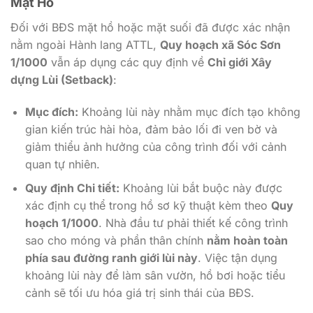
Mặt Hồ
Đối với BĐS mặt hồ hoặc mặt suối đã được xác nhận
nằm ngoài Hành lang ATTL,
Quy hoạch xã Sóc Sơn
1/1000
vẫn áp dụng các quy định về
Chỉ giới Xây
dựng Lùi (Setback)
:
Mục đích:
Khoảng lùi này nhằm mục đích tạo không
gian kiến trúc hài hòa, đảm bảo lối đi ven bờ và
giảm thiểu ảnh hưởng của công trình đối với cảnh
quan tự nhiên.
Quy định Chi tiết:
Khoảng lùi bắt buộc này được
xác định cụ thể trong hồ sơ kỹ thuật kèm theo
Quy
hoạch 1/1000
. Nhà đầu tư phải thiết kế công trình
sao cho móng và phần thân chính
nằm hoàn toàn
phía sau đường ranh giới lùi này
. Việc tận dụng
khoảng lùi này để làm sân vườn, hồ bơi hoặc tiểu
cảnh sẽ tối ưu hóa giá trị sinh thái của BĐS.