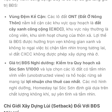
trị BĐS:
Vùng Đệm Kề Cận:
Các lô đất
ONT (Đất Ở Nông
Thôn)
nằm kề cận các khu vực quy hoạch là
đất
cây xanh công cộng (CXCC)
, khu vực này thường là
công viên, khu sinh hoạt chung của thôn xã. Lợi thế
là BĐS được hưởng trọn vẹn không gian xanh và
không lo ngại việc bị chặn tầm nhìn trong tương lai,
vì đất CXCC không được phép xây dựng nhà ở.
Giá trị BĐS Nghỉ dưỡng:
Kiểm tra Quy hoạch xã
Sóc Sơn 1/1000
và lựa chọn các lô đất có tầm nhìn
vĩnh viễn (unobstructed view) ra hồ hoặc rừng sẽ
mang lại
lợi nhuận cho thuê cao nhất
. Các mô hình
nghỉ dưỡng, Homestay tại Sóc Sơn định giá dựa trên
chất lượng không khí, sự yên tĩnh và tầm nhìn.
Chỉ Giới Xây Dựng Lùi (Setback) Đối Với BĐS