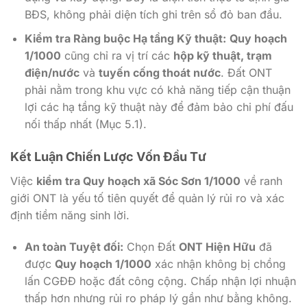
BĐS, không phải diện tích ghi trên sổ đỏ ban đầu.
Kiểm tra Ràng buộc Hạ tầng Kỹ thuật:
Quy hoạch
1/1000
cũng chỉ ra vị trí các
hộp kỹ thuật, trạm
điện/nước
và
tuyến cống thoát nước
. Đất ONT
phải nằm trong khu vực có khả năng tiếp cận thuận
lợi các hạ tầng kỹ thuật này để đảm bảo chi phí đấu
nối thấp nhất (Mục 5.1).
Kết Luận Chiến Lược Vốn Đầu Tư
Việc
kiểm tra Quy hoạch xã Sóc Sơn 1/1000
về ranh
giới ONT là yếu tố tiên quyết để quản lý rủi ro và xác
định tiềm năng sinh lời.
An toàn Tuyệt đối:
Chọn Đất
ONT Hiện Hữu
đã
được
Quy hoạch 1/1000
xác nhận không bị chồng
lấn CGĐĐ hoặc đất công cộng. Chấp nhận lợi nhuận
thấp hơn nhưng rủi ro pháp lý gần như bằng không.