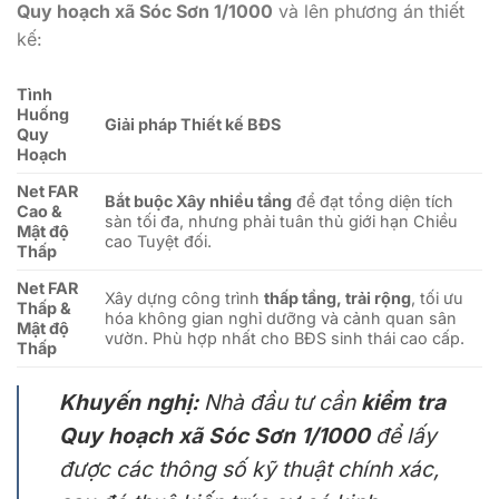
Quy hoạch xã Sóc Sơn 1/1000
và lên phương án thiết
kế:
Tình
Huống
Giải pháp Thiết kế BĐS
Quy
Hoạch
Net FAR
Bắt buộc Xây nhiều tầng
để đạt tổng diện tích
Cao &
sàn tối đa, nhưng phải tuân thủ giới hạn Chiều
Mật độ
cao Tuyệt đối.
Thấp
Net FAR
Xây dựng công trình
thấp tầng, trải rộng
, tối ưu
Thấp &
hóa không gian nghỉ dưỡng và cảnh quan sân
Mật độ
vườn. Phù hợp nhất cho BĐS sinh thái cao cấp.
Thấp
Khuyến nghị:
Nhà đầu tư cần
kiểm tra
Quy hoạch xã Sóc Sơn 1/1000
để lấy
được các thông số kỹ thuật chính xác,