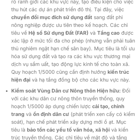
rõ ranh giới các khu vực này, tạo điều kiện cho việc
thu hút các dự án phát triển đô thị. Tại đây, việc
chuyển đổi mục đích sử dụng đất
sang đất phi
nông nghiệp được ưu tiên theo kế hoạch. Các chỉ
tiêu về
Hệ số Sử dụng Đất (FAR)
và
Tầng cao
được
xác lập ở mức tối đa cho phép (nhưng vẫn phải tuân
thủ nghiêm ngặt hạn chế sân bay). Mục tiêu là tối ưu
hóa sử dụng đất và tạo ra các khu vực thương mại
dịch vụ sầm uất, tạo động lực kinh tế cho toàn xã.
Quy hoạch 1/5000 cũng cần định hướng
kiến trúc
hiện đại
và hạ tầng đồng bộ cho các khu vực này.
Kiểm soát Vùng Dân cư Nông thôn Hiện hữu:
Đối
với các khu dân cư nông thôn truyền thống, quy
hoạch 1/5000 áp dụng chiến lược
cải tạo, chỉnh
trang
và
ổn định dân cư
(phát triển xen cấy có kiểm
soát), hạn chế phát triển xây dựng mới ồ ạt. Mục
tiêu là
bảo tồn các yếu tố văn hóa, xã hội
và kiến
trúc truyền thống. Các chỉ tiêu về mật độ và tầng