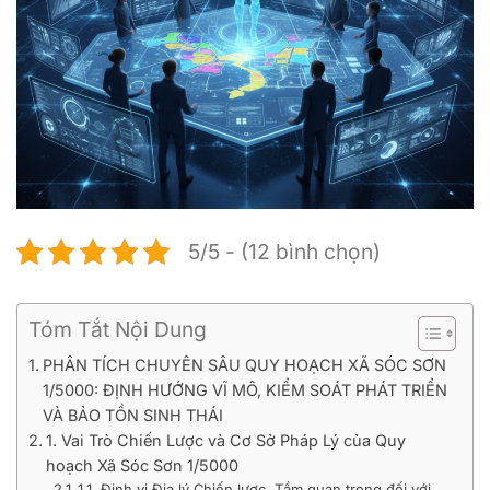
5/5 - (12 bình chọn)
Tóm Tắt Nội Dung
PHÂN TÍCH CHUYÊN SÂU QUY HOẠCH XÃ SÓC SƠN
1/5000: ĐỊNH HƯỚNG VĨ MÔ, KIỂM SOÁT PHÁT TRIỂN
VÀ BẢO TỒN SINH THÁI
1. Vai Trò Chiến Lược và Cơ Sở Pháp Lý của Quy
hoạch Xã Sóc Sơn 1/5000
1.1. Định vị Địa lý Chiến lược, Tầm quan trọng đối với