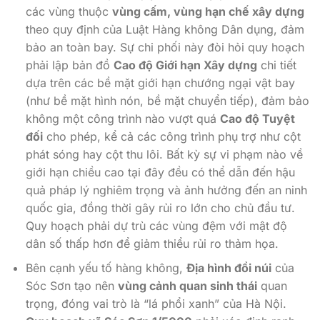
các vùng thuộc
vùng cấm, vùng hạn chế xây dựng
theo quy định của Luật Hàng không Dân dụng, đảm
bảo an toàn bay. Sự chi phối này đòi hỏi quy hoạch
phải lập bản đồ
Cao độ Giới hạn Xây dựng
chi tiết
dựa trên các bề mặt giới hạn chướng ngại vật bay
(như bề mặt hình nón, bề mặt chuyển tiếp), đảm bảo
không một công trình nào vượt quá
Cao độ Tuyệt
đối
cho phép, kể cả các công trình phụ trợ như cột
phát sóng hay cột thu lôi. Bất kỳ sự vi phạm nào về
giới hạn chiều cao tại đây đều có thể dẫn đến hậu
quả pháp lý nghiêm trọng và ảnh hưởng đến an ninh
quốc gia, đồng thời gây rủi ro lớn cho chủ đầu tư.
Quy hoạch phải dự trù các vùng đệm với mật độ
dân số thấp hơn để giảm thiểu rủi ro thảm họa.
Bên cạnh yếu tố hàng không,
Địa hình đồi núi
của
Sóc Sơn tạo nên
vùng cảnh quan sinh thái
quan
trọng, đóng vai trò là “lá phổi xanh” của Hà Nội.