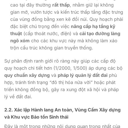
cao tại đây thường
rất thấp
, nhằm giữ lại không
gian mở, vườn tược và kiến trúc thấp tầng đặc trưng
của vùng đồng bằng xen kẽ đồi núi. Quy hoạch phải
đặc biệt chú trọng đến việc
nâng cấp hạ tầng kỹ
thuật
(cấp thoát nước, điện) và
cải tạo đường làng
ngõ xóm
cho các khu vực này mà không làm xáo
trộn cấu trúc không gian truyền thống.
Sự phân định ranh giới rõ ràng này giúp các cấp độ
quy hoạch chi tiết hơn (1/2000, 1/500) áp dụng các bộ
quy chuẩn xây dựng
và
pháp lý quản lý đất đai
phù
hợp, tránh tình trạng “đô thị hóa nửa vời” hoặc phát
triển không đồng bộ, gây ra xung đột xã hội và pháp
lý về đất đai.
2.2. Xác lập Hành lang An toàn, Vùng Cấm Xây dựng
và Khu vực Bảo tồn Sinh thái
Đây là một trong những nội dung quan trọng nhất của