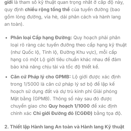
giới
là tham số kỹ thuật quan trọng nhất ở cấp độ này,
quy định
chiều rộng tổng thể
của tuyến đường (bao
gồm lòng đường, vỉa hè, dải phân cách và hành lang
an toàn).
Phân loại Cấp hạng Đường:
Quy hoạch phải phân
loại rõ ràng các tuyến đường theo cấp hạng kỹ thuật
(như Quốc lộ, Tỉnh lộ, Đường Khu vực), mỗi cấp
hạng có một Lộ giới tiêu chuẩn khác nhau để đảm
bảo khả năng chịu tải và tốc độ thiết kế.
Căn cứ Pháp lý cho GPMB:
Lộ giới được xác định
trong 1/5000 là căn cứ pháp lý sơ bộ để lập kế
hoạch sử dụng đất và dự trù kinh phí Giải phóng
Mặt bằng (GPMB). Thông số này sau đó được
chuyển giao cho
Quy hoạch 1/1000
để xác định
chính xác
Chỉ giới Đường đỏ (CGĐĐ)
bằng tọa độ.
2. Thiết lập Hành lang An toàn và Hành lang Kỹ thuật