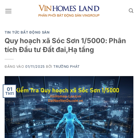
Bỏ
qua
nội
dung
TIN TỨC BẤT ĐỘNG SẢN
Quy hoạch xã Sóc Sơn 1/5000: Phân
tích Đầu tư Đất đai,Hạ tầng
ĐĂNG VÀO
01/11/2025
BỞI
TRƯỜNG PHÁT
01
Th11