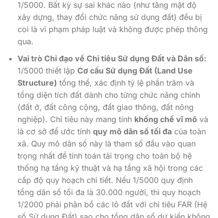
1/5000. Bất kỳ sự sai khác nào (như tăng mật độ
xây dựng, thay đổi chức năng sử dụng đất) đều bị
coi là vi phạm pháp luật và không được phép thông
qua.
Vai trò Chỉ đạo về Chỉ tiêu Sử dụng Đất và Dân số:
1/5000 thiết lập
Cơ cấu Sử dụng Đất (Land Use
Structure)
tổng thể, xác định tỷ lệ phần trăm và
tổng diện tích đất dành cho từng chức năng chính
(đất ở, đất công cộng, đất giao thông, đất nông
nghiệp). Chỉ tiêu này mang tính
khống chế vĩ mô
và
là cơ sở để ước tính
quy mô dân số tối đa
của toàn
xã. Quy mô dân số này là tham số đầu vào quan
trọng nhất để tính toán tải trọng cho toàn bộ hệ
thống hạ tầng kỹ thuật và hạ tầng xã hội trong các
cấp độ quy hoạch chi tiết. Nếu 1/5000 quy định
tổng dân số tối đa là 30.000 người, thì quy hoạch
1/2000 phải phân bổ các lô đất với chỉ tiêu FAR (Hệ
số Sử dụng Đất) sao cho tổng dân số dự kiến không