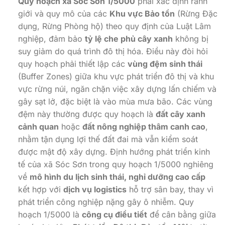
Quy hoạch xã Sóc Sơn 1/5000
phải xác định ranh
giới và quy mô của các
Khu vực Bảo tồn
(Rừng Đặc
dụng, Rừng Phòng hộ) theo quy định của Luật Lâm
nghiệp, đảm bảo
tỷ lệ che phủ cây xanh
không bị
suy giảm do quá trình đô thị hóa. Điều này đòi hỏi
quy hoạch phải thiết lập các
vùng đệm sinh thái
(Buffer Zones) giữa khu vực phát triển đô thị và khu
vực rừng núi, ngăn chặn việc xây dựng lấn chiếm và
gây sạt lở, đặc biệt là vào mùa mưa bão. Các vùng
đệm này thường được quy hoạch là
đất cây xanh
cảnh quan
hoặc
đất nông nghiệp thâm canh cao
,
nhằm tận dụng lợi thế đất đai mà vẫn kiểm soát
được mật độ xây dựng. Định hướng phát triển kinh
tế của xã Sóc Sơn trong quy hoạch 1/5000 nghiêng
về
mô hình du lịch sinh thái, nghỉ dưỡng cao cấp
kết hợp với
dịch vụ logistics
hỗ trợ sân bay, thay vì
phát triển công nghiệp nặng gây ô nhiễm. Quy
hoạch 1/5000 là
công cụ điều tiết
để cân bằng giữa