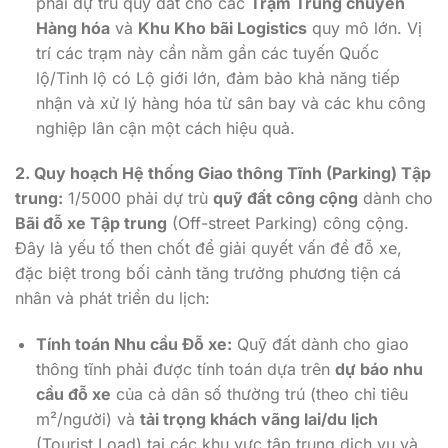
phải dự trù quỹ đất cho các
Trạm Trung chuyển
Hàng hóa
và
Khu Kho bãi Logistics
quy mô lớn. Vị
trí các trạm này cần nằm gần các tuyến Quốc
lộ/Tỉnh lộ có Lộ giới lớn, đảm bảo khả năng tiếp
nhận và xử lý hàng hóa từ sân bay và các khu công
nghiệp lân cận một cách hiệu quả.
2. Quy hoạch Hệ thống Giao thông Tĩnh (Parking) Tập
trung:
1/5000 phải dự trù
quỹ đất công cộng
dành cho
Bãi đỗ xe Tập trung
(Off-street Parking) công cộng.
Đây là yếu tố then chốt để giải quyết vấn đề đỗ xe,
đặc biệt trong bối cảnh tăng trưởng phương tiện cá
nhân và phát triển du lịch:
Tính toán Nhu cầu Đỗ xe:
Quỹ đất dành cho giao
thông tĩnh phải được tính toán dựa trên
dự báo nhu
cầu đỗ xe
của cả dân số thường trú (theo chỉ tiêu
m²/người) và
tải trọng khách vãng lai/du lịch
(Tourist Load) tại các khu vực tập trung dịch vụ và