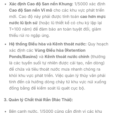
Xác định Cao độ San nền Khung:
1/5000 xác định
Cao độ San nền Vĩ mô
cho các khu vực phát triển
mới. Cao độ này phải được tính toán
cao hơn mực
nước lũ lịch sử
(hoặc lũ thiết kế có chu kỳ lặp lại
T=100 năm) để đảm bảo an toàn tuyệt đối, giảm
thiểu rủi ro ngập úng.
Hệ thống Điều hòa và Kênh thoát nước:
Quy hoạch
xác định các
Vùng Điều hòa (Retention
Ponds/Basins)
và
Kênh thoát nước chính
(thường
là các tuyến suối tự nhiên được cải tạo, nắn dòng)
để chứa và tiêu thoát nước mưa nhanh chóng ra
khỏi khu vực phát triển. Việc quản lý thủy văn phải
tính đến cả hướng dòng chảy từ khu vực núi xuống
đồng bằng để kiểm soát lũ quét cục bộ.
3. Quản lý Chất thải Rắn (Rác Thải):
Bên cạnh nước, 1/5000 cũng cần định vị các khu