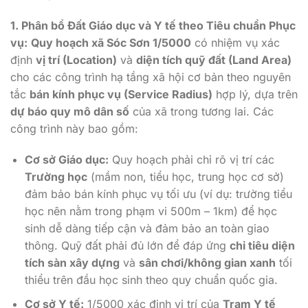
1. Phân bổ Đất Giáo dục và Y tế theo Tiêu chuẩn Phục
vụ:
Quy hoạch xã Sóc Sơn 1/5000
có nhiệm vụ xác
định
vị trí (Location)
và
diện tích quỹ đất (Land Area)
cho các công trình hạ tầng xã hội cơ bản theo nguyên
tắc
bán kính phục vụ (Service Radius)
hợp lý, dựa trên
dự báo quy mô dân số
của xã trong tương lai. Các
công trình này bao gồm:
Cơ sở Giáo dục:
Quy hoạch phải chỉ rõ vị trí các
Trường học
(mầm non, tiểu học, trung học cơ sở)
đảm bảo bán kính phục vụ tối ưu (ví dụ: trường tiểu
học nên nằm trong phạm vi 500m – 1km) để học
sinh dễ dàng tiếp cận và đảm bảo an toàn giao
thông. Quỹ đất phải đủ lớn để đáp ứng
chỉ tiêu diện
tích sàn xây dựng
và
sân chơi/không gian xanh
tối
thiểu trên đầu học sinh theo quy chuẩn quốc gia.
Cơ sở Y tế:
1/5000 xác định vị trí của
Trạm Y tế