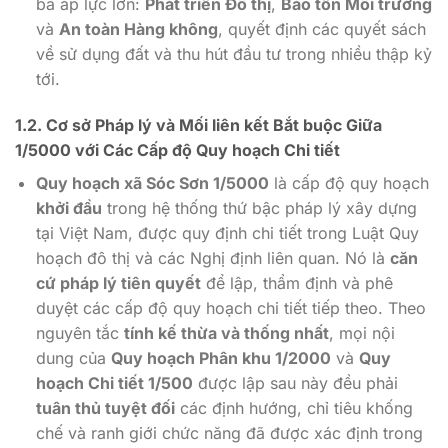
ba áp lực lớn:
Phát triển Đô thị
,
Bảo tồn Môi trường
và
An toàn Hàng không
, quyết định các quyết sách
về sử dụng đất và thu hút đầu tư trong nhiều thập kỷ
tới.
1.2. Cơ sở Pháp lý và Mối liên kết Bắt buộc Giữa
1/5000 với Các Cấp độ Quy hoạch Chi tiết
Quy hoạch xã Sóc Sơn 1/5000
là cấp độ quy hoạch
khởi đầu
trong hệ thống thứ bậc pháp lý xây dựng
tại Việt Nam, được quy định chi tiết trong Luật Quy
hoạch đô thị và các Nghị định liên quan. Nó là
căn
cứ pháp lý tiên quyết
để lập, thẩm định và phê
duyệt các cấp độ quy hoạch chi tiết tiếp theo. Theo
nguyên tắc
tính kế thừa và thống nhất
, mọi nội
dung của
Quy hoạch Phân khu 1/2000
và
Quy
hoạch Chi tiết 1/500
được lập sau này đều phải
tuân thủ tuyệt đối
các định hướng, chỉ tiêu khống
chế và ranh giới chức năng đã được xác định trong