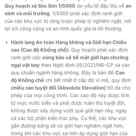
Quy hoạch xã Sóc Sơn 1/5000
do yếu tố đặc thù về
an
ninh và môi trường
. 1/5000 phải xác định ranh giới
của các khu vực bị ràng buộc pháp lý nghiêm ngặt, nơi
lợi ích công cộng và an ninh quốc gia là tối thượng.
Hành lang An toàn Hàng không và Giới hạn Chiều
cao (Cao độ Khống chế):
Quy hoạch phải xác định
ranh giới các
vùng bảo vệ bề mặt giới hạn chướng
ngại vật bay
theo Nghị định 05/2021/NĐ-CP và các
quy chuẩn ngành hàng không. Đây là bản đồ
Cao
độ Khống chế
chi tiết nhất ở cấp độ vĩ mô, quy định
chiều cao tuyệt đối (Absolute Elevation)
tối đa cho
phép của mọi công trình. Các cao độ này được tính
từ mực nước biển và phải được tuân thủ tuyệt đối,
không được xây dựng vượt quá giới hạn này, ngay
cả các bộ phận kiến trúc phụ. Cụ thể, các khu vực
gần đường băng sẽ có giới hạn nghiêm ngặt hơn,
trong khi các khu vực xa hơn áp dụng giới hạn của