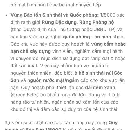
bề mặt hình nón hoặc bề mặt chuyển tiếp.
Vùng Bảo tồn Sinh thái và Quốc phòng:
1/5000 xác
định ranh giới
Rừng Đặc dụng, Rừng Phòng hộ
(theo Quyết định của Thủ tướng hoặc UBND TP) và
các khu vực có ý nghĩa
quốc phòng – an ninh
khác.
Các khu vực này được quy hoạch là
vùng cấm hoặc
hạn chế xây dựng
vĩnh viễn, nghiêm cấm mọi hành
vi chuyển đổi mục đích sử dụng đất sang đất ở hoặc
đất sản xuất. Việc này nhằm bảo vệ nguồn tài
nguyên thiên nhiên, đặc biệt là
hệ sinh thái núi Sóc
Sơn
và
nguồn nước mặt/ngầm
cấp cho khu vực lân
cận. Quy hoạch phải thiết lập các
dải đệm xanh
(Green Belts) có chiều rộng đủ lớn, đóng vai trò là
hàng rào tự nhiên, ngăn chặn sự xâm lấn của các
khu đô thị và đảm bảo sự duy trì của hệ sinh thái.
Sự kiểm soát chặt chẽ các hành lang này trong
Quy
hoạch xã Sóc Sơn 1/5000
là yếu tố quyết định tính an