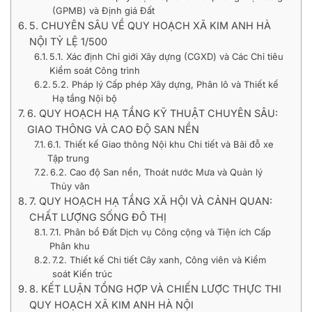
(GPMB) và Định giá Đất
5. CHUYÊN SÂU VỀ QUY HOẠCH XÃ KIM ANH HÀ
NỘI TỶ LỆ 1/500
5.1. Xác định Chỉ giới Xây dựng (CGXD) và Các Chỉ tiêu
Kiểm soát Công trình
5.2. Pháp lý Cấp phép Xây dựng, Phân lô và Thiết kế
Hạ tầng Nội bộ
6. QUY HOẠCH HẠ TẦNG KỸ THUẬT CHUYÊN SÂU:
GIAO THÔNG VÀ CAO ĐỘ SAN NỀN
6.1. Thiết kế Giao thông Nội khu Chi tiết và Bãi đỗ xe
Tập trung
6.2. Cao độ San nền, Thoát nước Mưa và Quản lý
Thủy văn
7. QUY HOẠCH HẠ TẦNG XÃ HỘI VÀ CẢNH QUAN:
CHẤT LƯỢNG SỐNG ĐÔ THỊ
7.1. Phân bổ Đất Dịch vụ Công cộng và Tiện ích Cấp
Phân khu
7.2. Thiết kế Chi tiết Cây xanh, Công viên và Kiểm
soát Kiến trúc
8. KẾT LUẬN TỔNG HỢP VÀ CHIẾN LƯỢC THỰC THI
QUY HOẠCH XÃ KIM ANH HÀ NỘI