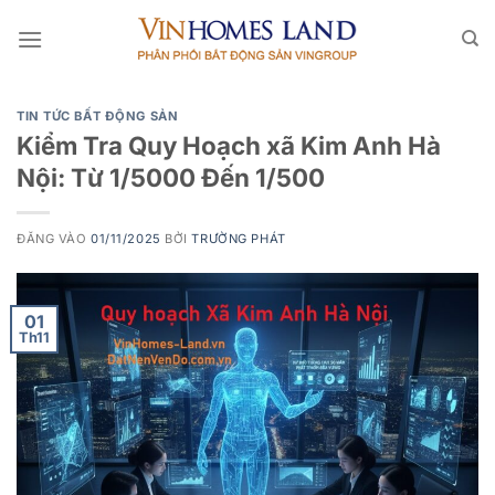
Bỏ
qua
nội
dung
TIN TỨC BẤT ĐỘNG SẢN
Kiểm Tra Quy Hoạch xã Kim Anh Hà
Nội: Từ 1/5000 Đến 1/500
ĐĂNG VÀO
01/11/2025
BỞI
TRƯỜNG PHÁT
01
Th11