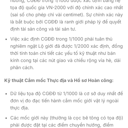
hướng, CGĐĐ trong 1/1000 được xác định bằng hệ
tọa độ quốc gia VN-2000 với độ chính xác cao nhất
(sai số cho phép chỉ vài centimet). Sự chính xác này
là bắt buộc bởi CGĐĐ là ranh giới pháp lý để quyết
định tài sản công và tài sản tư.
Việc xác định CGĐĐ trong 1/1000 phải tuân thủ
nghiêm ngặt Lộ giới đã được 1/2000 xác định, đồng
thời tính toán chi tiết các yếu tố kỹ thuật như bán
kính cong tại các nút giao và chiều rộng vỉa hè, dải
phân cách.
Kỹ thuật Cắm mốc Thực địa và Hồ sơ Hoàn công:
Dữ liệu tọa độ CGĐĐ từ 1/1000 là cơ sở duy nhất để
đơn vị đo đạc tiến hành cắm mốc giới vật lý ngoài
thực địa.
Các mốc giới này (thường là cọc bê tông có tọa độ)
phải được đặt tại các điểm chuyển hướng, điểm