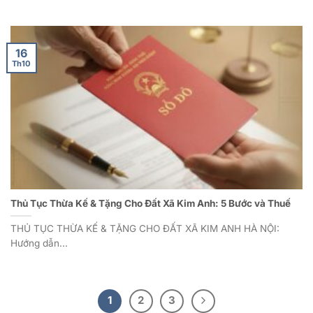
16
Th10
Thủ Tục Thừa Kế & Tặng Cho Đất Xã Kim Anh: 5 Bước và Thuế
THỦ TỤC THỪA KẾ & TẶNG CHO ĐẤT XÃ KIM ANH HÀ NỘI:
Hướng dẫn...
1
2
3