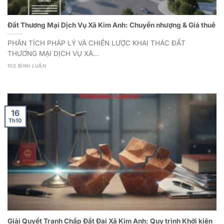
Đất Thương Mại Dịch Vụ Xã Kim Anh: Chuyển nhượng & Giá thuê
PHÂN TÍCH PHÁP LÝ VÀ CHIẾN LƯỢC KHAI THÁC ĐẤT
THƯƠNG MẠI DỊCH VỤ XÃ...
102 BÌNH LUẬN
16
Th10
Giải Quyết Tranh Chấp Đất Đai Xã Kim Anh: Quy trình Khởi kiện