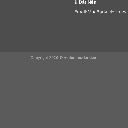
& Đất Nền
Email:
MuaBanVinHomes
Copyright 2026 ©
vinhomes-land.vn