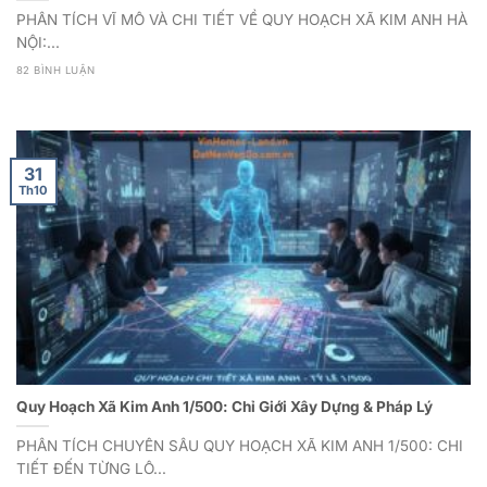
PHÂN TÍCH VĨ MÔ VÀ CHI TIẾT VỀ QUY HOẠCH XÃ KIM ANH HÀ
NỘI:...
82 BÌNH LUẬN
31
Th10
Quy Hoạch Xã Kim Anh 1/500: Chỉ Giới Xây Dựng & Pháp Lý
PHÂN TÍCH CHUYÊN SÂU QUY HOẠCH XÃ KIM ANH 1/500: CHI
TIẾT ĐẾN TỪNG LÔ...