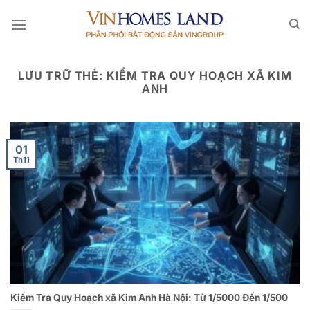
Bỏ
qua
nội
dung
LƯU TRỮ THẺ:
KIỂM TRA QUY HOẠCH XÃ KIM
ANH
01
Th11
Kiểm Tra Quy Hoạch xã Kim Anh Hà Nội: Từ 1/5000 Đến 1/500