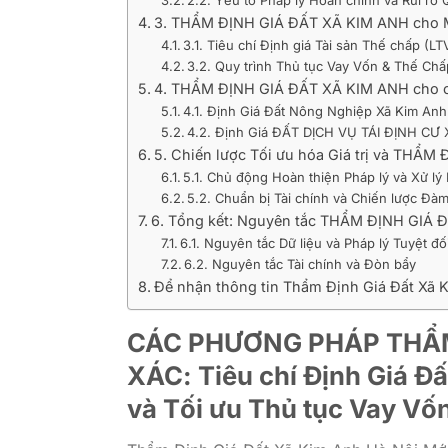
2.2. Yếu tố Pháp lý Hoàn chỉnh và Rủi r
3. THẨM ĐỊNH GIÁ ĐẤT XÃ KIM ANH cho Mụ
3.1. Tiêu chí Định giá Tài sản Thế chấp (L
3.2. Quy trình Thủ tục Vay Vốn & Thế Ch
4. THẨM ĐỊNH GIÁ ĐẤT XÃ KIM ANH cho các
4.1. Định Giá Đất Nông Nghiệp Xã Kim Anh
4.2. Định Giá ĐẤT DỊCH VỤ TÁI ĐỊNH CƯ 
5. Chiến lược Tối ưu hóa Giá trị và THẨ
5.1. Chủ động Hoàn thiện Pháp lý và Xử lý 
5.2. Chuẩn bị Tài chính và Chiến lược Đà
6. Tổng kết: Nguyên tắc THẨM ĐỊNH GIÁ 
6.1. Nguyên tắc Dữ liệu và Pháp lý Tuyệt đố
6.2. Nguyên tắc Tài chính và Đòn bẩy
Để nhận thông tin Thẩm Định Giá Đất Xã K
CÁC PHƯƠNG PHÁP THẨM
XÁC: Tiêu chí Định Giá Đ
và Tối ưu Thủ tục Vay Vố