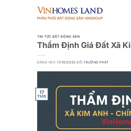
Bỏ
qua
nội
dung
TIN TỨC BẤT ĐỘNG SẢN
Thẩm Định Giá Đất Xã K
ĐĂNG VÀO
17/10/2025
BỞI
TRƯỜNG PHÁT
17
Th10