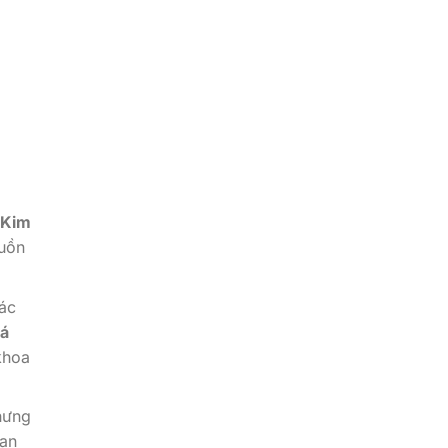
a
 Kim
guồn
tác
iá
khoa
nhưng
 an