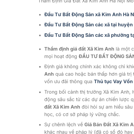
Thẩm Định Giá Đất Xã Kim Anh Hà Nội Mới:
Đầu Tư Bất Động Sản xã Kim Anh Hà N
Đầu Tư Bất Động Sản các xã tại huyện
Đầu Tư Bất Động Sản các xã phường tạ
Thẩm định giá đất Xã Kim Anh
là một c
mọi hoạt động
ĐẦU TƯ BẤT ĐỘNG SẢ
Định giá không chính xác không chỉ khi
Anh
quá cao hoặc bán thấp hơn giá trị 
vốn ưu đãi thông qua
Thủ tục Vay Vốn
Trong bối cảnh thị trường Xã Kim Anh, 
động sâu sắc từ các dự án chiến lược 
đất Xã Kim Anh
đòi hỏi sự am hiểu sâu
học, có cơ sở pháp lý vững chắc.
Sự chênh lệch về
Giá Bán Đất Xã Kim 
khác nhau về pháp lý (đã có sổ đỏ hay 