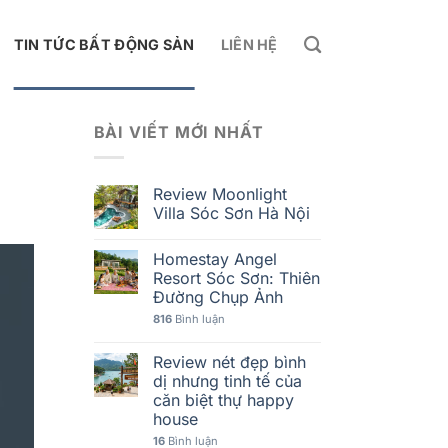
TIN TỨC BẤT ĐỘNG SẢN
LIÊN HỆ
BÀI VIẾT MỚI NHẤT
Review Moonlight
Villa Sóc Sơn Hà Nội
Homestay Angel
Resort Sóc Sơn: Thiên
Đường Chụp Ảnh
816
Bình luận
Review nét đẹp bình
dị nhưng tinh tế của
căn biệt thự happy
house
16
Bình luận