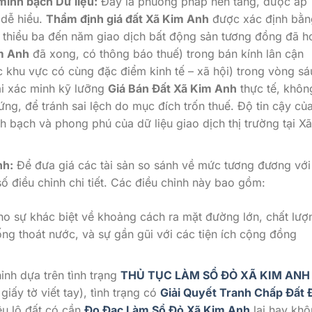
minh bạch Dữ liệu:
Đây là phương pháp nền tảng, được áp
 dễ hiểu.
Thẩm định giá đất Xã Kim Anh
được xác định bằn
tối thiểu ba đến năm giao dịch bất động sản tương đồng đã h
m Anh
đã xong, có thông báo thuế) trong bán kính lân cận
 khu vực có cùng đặc điểm kinh tế – xã hội) trong vòng sá
ải xác minh kỹ lưỡng
Giá Bán Đất Xã Kim Anh
thực tế, khôn
ng, để tránh sai lệch do mục đích trốn thuế. Độ tin cậy củ
bạch và phong phú của dữ liệu giao dịch thị trường tại Xã
nh:
Để đưa giá các tài sản so sánh về mức tương đương với
ố điều chỉnh chi tiết. Các điều chỉnh này bao gồm:
ho sự khác biệt về khoảng cách ra mặt đường lớn, chất lượ
ống thoát nước, và sự gần gũi với các tiện ích cộng đồng
ỉnh dựa trên tình trạng
THỦ TỤC LÀM SỔ ĐỎ XÃ KIM ANH
iấy tờ viết tay), tình trạng có
Giải Quyết Tranh Chấp Đất 
ệu lô đất có cần
Đo Đạc Làm Sổ Đỏ Xã Kim Anh
lại hay khô