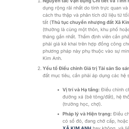
Nguyên tắc Vận dụng Chi tiết và Tính 
dụng rộng rãi nhất do tính trực quan và
cách thu thập và phân tích dữ liệu từ 
tất (
Thủ tục chuyển nhượng đất Xã Ki
(thường là cùng một thôn, khu phố hoặc
tháng gần nhất. Thẩm định viên cần ph
phải giá kê khai trên hợp đồng công chứ
phương pháp này phụ thuộc vào sự minh 
Kim Anh.
Yếu tố Điều chỉnh Giá trị Tài sản So sá
đất mục tiêu, cần phải áp dụng các hệ s
Vị trí và Hạ tầng:
Điều chỉnh c
đường xá (bê tông/đất), hệ th
(trường học, chợ).
Pháp lý và Hiện trạng:
Điều ch
có sổ đỏ, đang chờ cấp, hoặc g
XÃ KIM ANH
hay không, và li