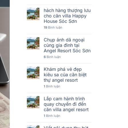
hách hàng thượng lưu
cho căn villa Happy
House Sóc Sơn
19
Bình luận
Chụp ảnh dã ngoại
cùng gia đình tại
Angel Resort Sóc Sơn
6
Bình luận
Khám phá vẻ đẹp
kiêu sa của căn biệt
thự angel resort
1
Bình luận
Lắp cam hành trình
quay chuyến đi đến
căn villa angel resort
1
Bình luận
Viết nội dung thu hút