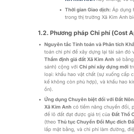
Thời gian Giao dịch:
Áp dụng hệ
trong thị trường Xã Kim Anh b
1.2. Phương pháp Chi phí (Cost 
Nguyên tắc Tính toán và Phân tích Kh
toán chi phí để xây dựng lại tài sản đó 
Thẩm định giá đất Xã Kim Anh
sẽ bằn
sánh) cộng với
Chi phí xây dựng mới
tr
loại: khấu hao vật chất (sự xuống cấp c
kế không còn phù hợp), và khấu hao kin
ồn).
Ứng dụng Chuyên biệt đối với Đất Nôn
Xã Kim Anh
có tiềm năng chuyển đổi, p
để lô đất đạt được giá trị của
Đất Thổ 
(theo
Thủ tục Chuyển Đổi Mục đích Đấ
lấp mặt bằng, và chi phí làm đường, điệ