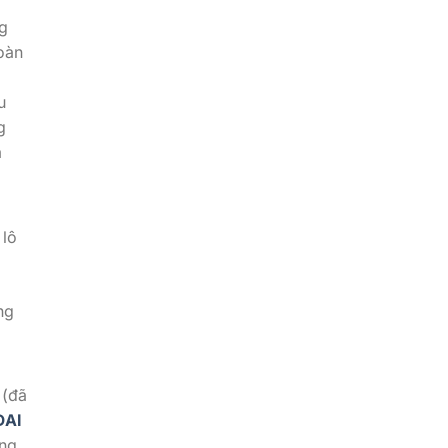
g
oàn
u
g
a
 lô
ng
(đã
ĐAI
ng.