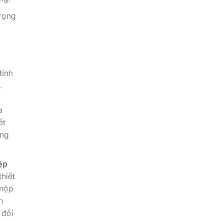
trọng
tính
.
a
ết
ếng
ệp
hiết
 nộp
n
 đổi