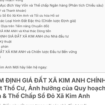
o Quy hoạch Vùng
c đích Vay Vốn và Thế chấp Ngân hàng (Phân tích Chiều sâu)
TV và Thanh khoản)
ấp Sổ Đỏ Xã Kim Anh và Tối ưu hóa Hồ sơ
 Loại hình Đất Đặc thù (Chiến lược Định giá)
 (Dựa trên Tiềm năng Chuyển đổi)
XÃ KIM ANH và Khai thác Dòng tiền
M ĐỊNH GIÁ ĐẤT XÃ KIM ANH cho Nhà đầu tư
Kỹ thuật
m phán
ĐẤT XÃ KIM ANH và Chiến lược Đầu tư Bền vững
i
im Anh Mới hãy liên hệ ngay:
 ĐỊNH GIÁ ĐẤT XÃ KIM ANH CHÍN
ất Thổ Cư, Ảnh hưởng của Quy hoạc
n & Thế Chấp Sổ Đỏ Xã Kim Anh