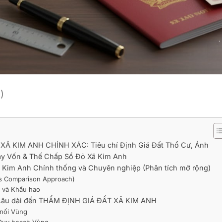
)
 KIM ANH CHÍNH XÁC: Tiêu chí Định Giá Đất Thổ Cư, Ảnh
ay Vốn & Thế Chấp Sổ Đỏ Xã Kim Anh
 Kim Anh Chính thống và Chuyên nghiệp (Phân tích mở rộng)
es Comparison Approach)
) và Khấu hao
g Lâu dài đến THẨM ĐỊNH GIÁ ĐẤT XÃ KIM ANH
t nối Vùng