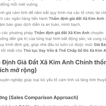
ệu đồng mỗi mét vuông.
nh giá cảm tính để nắm bắt quy trình mà các tổ chức tài ch
ách các ngân hàng tiến hành
Thẩm định giá đất Xã Kim Anh
s
ảm bảo giao dịch diễn ra an toàn, minh bạch.
ích các phương pháp
Thẩm định giá đất Xã Kim Anh
chuyên
ưởng đến giá trị của từng loại hình bất động sản, và cung c
quy trình định giá, giúp nhà đầu tư luôn có được mức
Giá Bá
 tốt nhất cho
Thủ tục Vay Vốn & Thế Chấp Sổ Đỏ Xã Kim 
 Định Giá Đất Xã Kim Anh Chính thố
ích mở rộng)
yên nghiệp giúp loại bỏ yếu tố cảm tính và tăng tính thuy
ường (Sales Comparison Approach)