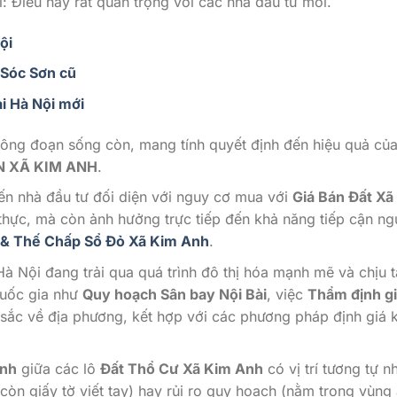
 Điều này rất quan trọng với các nhà đầu tư mới.
ội
 Sóc Sơn cũ
i Hà Nội mới
ông đoạn sống còn, mang tính quyết định đến hiệu quả củ
N XÃ KIM ANH
.
ến nhà đầu tư đối diện với nguy cơ mua với
Giá Bán Đất Xã
thực, mà còn ảnh hưởng trực tiếp đến khả năng tiếp cận n
 & Thế Chấp Sổ Đỏ Xã Kim Anh
.
Hà Nội đang trải qua quá trình đô thị hóa mạnh mẽ và chịu 
quốc gia như
Quy hoạch Sân bay Nội Bài
, việc
Thẩm định g
 sắc về địa phương, kết hợp với các phương pháp định giá 
Anh
giữa các lô
Đất Thổ Cư Xã Kim Anh
có vị trí tương tự 
còn giấy tờ viết tay) hay rủi ro quy hoạch (nằm trong vùng