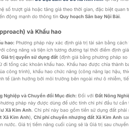
 số trượt giá hoặc tăng giá theo thời gian, đặc biệt quan 
iến động mạnh do thông tin
Quy hoạch Sân bay Nội Bài
.
Approach) và Khấu hao
ấu hao:
Phương pháp này xác định giá trị tài sản bằng cách 
với công năng và tiện ích tương đương tại thời điểm định giá
g
Giá trị quyền sử dụng đất
(định giá bằng phương pháp so
ừ đi tổng các khoản khấu hao. Khấu hao được chia thành b
ủa công trình), khấu hao chức năng (công năng lạc hậu, thi
h tế (ảnh hưởng bởi môi trường bên ngoài như ô nhiễm, ti
g Nghiệp và Chuyển đổi Mục đích:
Đối với
Đất Nông Nghi
hương pháp này được dùng để ước tính chi phí đầu tư cần t
Cư Xã Kim Anh
. Chi phí này bao gồm tiền sử dụng đất phải
t Xã Kim Anh
),
Chi phí chuyển nhượng đất Xã Kim Anh
sa
n nước. Giá trị tiềm năng cuối cùng sẽ là Giá trị sau chuyển