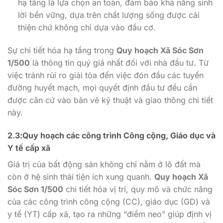
hạ tầng là lựa chọn an toàn, đảm bảo khả năng sinh
lời bền vững, dựa trên chất lượng sống được cải
thiện chứ không chỉ dựa vào đầu cơ.
Sự chi tiết hóa hạ tầng trong
Quy hoạch Xã Sóc Sơn
1/500
là thông tin quý giá nhất đối với nhà đầu tư. Từ
việc tránh rủi ro giải tỏa đến việc đón đầu các tuyến
đường huyết mạch, mọi quyết định đầu tư đều cần
được căn cứ vào bản vẽ kỹ thuật và giao thông chi tiết
này.
2.3:Quy hoạch các công trình Công cộng, Giáo dục và
Y tế cấp xã
Giá trị của bất động sản không chỉ nằm ở lô đất mà
còn ở hệ sinh thái tiện ích xung quanh.
Quy hoạch Xã
Sóc Sơn 1/500
chi tiết hóa vị trí, quy mô và chức năng
của các công trình công cộng (CC), giáo dục (GD) và
y tế (YT) cấp xã, tạo ra những “điểm neo” giúp định vị