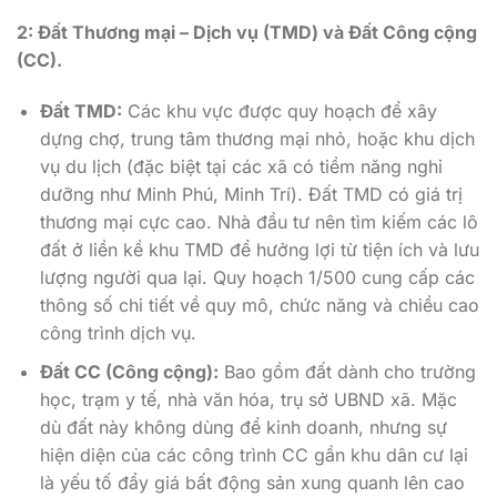
2: Đất Thương mại – Dịch vụ (TMD) và Đất Công cộng
(CC).
Đất TMD:
Các khu vực được quy hoạch để xây
dựng chợ, trung tâm thương mại nhỏ, hoặc khu dịch
vụ du lịch (đặc biệt tại các xã có tiềm năng nghỉ
dưỡng như Minh Phú, Minh Trí). Đất TMD có giá trị
thương mại cực cao. Nhà đầu tư nên tìm kiếm các lô
đất ở liền kề khu TMD để hưởng lợi từ tiện ích và lưu
lượng người qua lại. Quy hoạch 1/500 cung cấp các
thông số chi tiết về quy mô, chức năng và chiều cao
công trình dịch vụ.
Đất CC (Công cộng):
Bao gồm đất dành cho trường
học, trạm y tế, nhà văn hóa, trụ sở UBND xã. Mặc
dù đất này không dùng để kinh doanh, nhưng sự
hiện diện của các công trình CC gần khu dân cư lại
là yếu tố đẩy giá bất động sản xung quanh lên cao