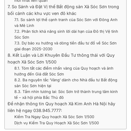
mới nhất liên quan
7. So Sánh và Đặt Vị thế Bất động sản Xã Sóc Sơn trong
bối cảnh các khu vực ven đô khác
7.1. So sánh lợi thế cạnh tranh của Sóc Sơn với Đông Anh
và Mê Linh
7.2. Phân tích khả năng sinh lời dài hạn của Đô thị Vệ tinh
Sóc Sơn
7.3. Dự báo xu hướng và dòng tiền đầu tư đổ về Sóc Sơn
giai đoạn 2025-2030
8. Kết Luận và Lời Khuyên Đầu Tư thông thái với Quy
hoạch Xã Sóc Sơn 1/500
8.1. Tóm tắt các điểm nhấn vàng của Quy hoạch và ảnh
hưởng đến Giá đất Sóc Sơn
8.2. Ba nguyên tắc ‘Vàng’ dành cho Nhà đầu tư Bất động
sản Sóc Sơn hiện tại
8.3. Tầm nhìn tương lai: Sóc Sơn trở thành trung tâm kinh
tế – xã hội phía Bắc Thủ đô
Để nhận thông tin Quy hoạch Xã Kim Anh Hà Nội hãy
liên hệ ngay 038.945.7777:
Kiểm Tra Ngay Quy hoạch Xã Sóc Sơn 1/500
Dịch vụ Kiểm Tra Quy Hoạch Xã Sóc Sơn 1/500