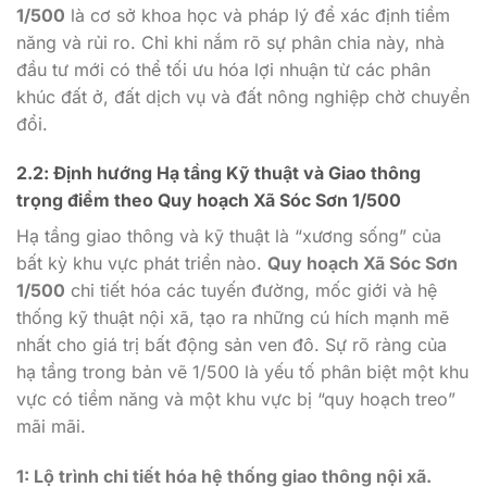
1/500
là cơ sở khoa học và pháp lý để xác định tiềm
năng và rủi ro. Chỉ khi nắm rõ sự phân chia này, nhà
đầu tư mới có thể tối ưu hóa lợi nhuận từ các phân
khúc đất ở, đất dịch vụ và đất nông nghiệp chờ chuyển
đổi.
2.2: Định hướng Hạ tầng Kỹ thuật và Giao thông
trọng điểm theo Quy hoạch Xã Sóc Sơn 1/500
Hạ tầng giao thông và kỹ thuật là “xương sống” của
bất kỳ khu vực phát triển nào.
Quy hoạch Xã Sóc Sơn
1/500
chi tiết hóa các tuyến đường, mốc giới và hệ
thống kỹ thuật nội xã, tạo ra những cú hích mạnh mẽ
nhất cho giá trị bất động sản ven đô. Sự rõ ràng của
hạ tầng trong bản vẽ 1/500 là yếu tố phân biệt một khu
vực có tiềm năng và một khu vực bị “quy hoạch treo”
mãi mãi.
1: Lộ trình chi tiết hóa hệ thống giao thông nội xã.