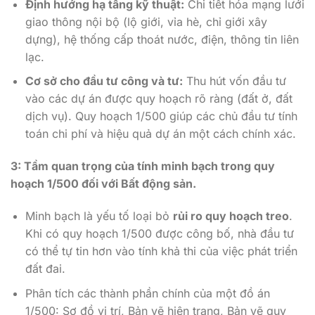
Định hướng hạ tầng kỹ thuật:
Chi tiết hóa mạng lưới
giao thông nội bộ (lộ giới, vỉa hè, chỉ giới xây
dựng), hệ thống cấp thoát nước, điện, thông tin liên
lạc.
Cơ sở cho đầu tư công và tư:
Thu hút vốn đầu tư
vào các dự án được quy hoạch rõ ràng (đất ở, đất
dịch vụ). Quy hoạch 1/500 giúp các chủ đầu tư tính
toán chi phí và hiệu quả dự án một cách chính xác.
3: Tầm quan trọng của tính minh bạch trong quy
hoạch 1/500 đối với Bất động sản.
Minh bạch là yếu tố loại bỏ
rủi ro quy hoạch treo
.
Khi có quy hoạch 1/500 được công bố, nhà đầu tư
có thể tự tin hơn vào tính khả thi của việc phát triển
đất đai.
Phân tích các thành phần chính của một đồ án
1/500: Sơ đồ vị trí, Bản vẽ hiện trạng, Bản vẽ quy