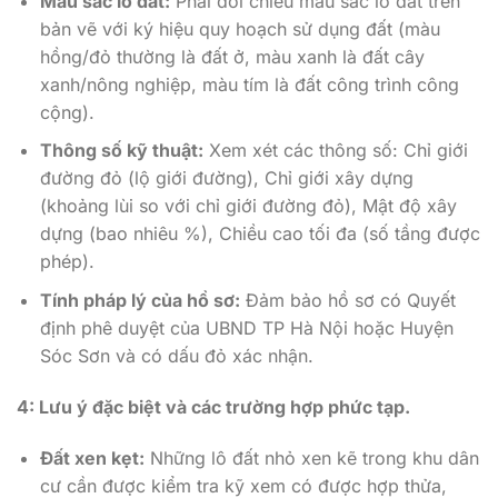
Màu sắc lô đất:
Phải đối chiếu màu sắc lô đất trên
bản vẽ với ký hiệu quy hoạch sử dụng đất (màu
hồng/đỏ thường là đất ở, màu xanh là đất cây
xanh/nông nghiệp, màu tím là đất công trình công
cộng).
Thông số kỹ thuật:
Xem xét các thông số: Chỉ giới
đường đỏ (lộ giới đường), Chỉ giới xây dựng
(khoảng lùi so với chỉ giới đường đỏ), Mật độ xây
dựng (bao nhiêu %), Chiều cao tối đa (số tầng được
phép).
Tính pháp lý của hồ sơ:
Đảm bảo hồ sơ có Quyết
định phê duyệt của UBND TP Hà Nội hoặc Huyện
Sóc Sơn và có dấu đỏ xác nhận.
4: Lưu ý đặc biệt và các trường hợp phức tạp.
Đất xen kẹt:
Những lô đất nhỏ xen kẽ trong khu dân
cư cần được kiểm tra kỹ xem có được hợp thửa,