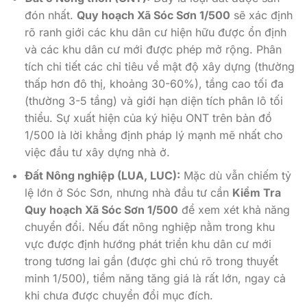
đón nhất.
Quy hoạch Xã Sóc Sơn 1/500
sẽ xác định
rõ ranh giới các khu dân cư hiện hữu được ổn định
và các khu dân cư mới được phép mở rộng. Phân
tích chi tiết các chỉ tiêu về mật độ xây dựng (thường
thấp hơn đô thị, khoảng 30-60%), tầng cao tối đa
(thường 3-5 tầng) và giới hạn diện tích phân lô tối
thiểu. Sự xuất hiện của ký hiệu ONT trên bản đồ
1/500 là lời khẳng định pháp lý mạnh mẽ nhất cho
việc đầu tư xây dựng nhà ở.
Đất Nông nghiệp (LUA, LUC):
Mặc dù vẫn chiếm tỷ
lệ lớn ở Sóc Sơn, nhưng nhà đầu tư cần
Kiểm Tra
Quy hoạch Xã Sóc Sơn 1/500
để xem xét khả năng
chuyển đổi. Nếu đất nông nghiệp nằm trong khu
vực được định hướng phát triển khu dân cư mới
trong tương lai gần (được ghi chú rõ trong thuyết
minh 1/500), tiềm năng tăng giá là rất lớn, ngay cả
khi chưa được chuyển đổi mục đích.