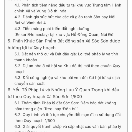
4.1. Phân tích tiềm năng đầu tư tại khu vực Trung tâm Hành
chính Xã và Vùng Đô thị hóa
4.2. Đánh giá sức hút của các xã giáp ranh Sân bay Nội
Bài và Vành đai 4
4.3. Tiềm năng phát triển đất nghỉ dưỡng
(Resort/Homestay) tại khu vực Hồ Đồng Quan, Núi Đôi
5. Phân Khúc Sản Phẩm Bất động sản Xã Sóc Sơn được
hưởng lợi từ Quy hoạch
5.1. Đất nền thổ cư và Đất đấu giá: Lợi thế pháp lý và tính
thanh khoản
5.2. Dự án nhà ở xã hội và Khu đô thị mới theo chuẩn Quy
hoạch
5.3. Đất công nghiệp và kho bãi ven đô: Cơ hội từ sự dịch
chuyển sản xuất
6. Yếu Tố Pháp Lý và Những Lưu Ý Quan Trọng khi đầu
tư theo Quy hoạch Xã Sóc Sơn 1/500
6.1. Thẩm định Pháp lý đất Sóc Sơn: Đảm bảo đất không
nằm trong diện ‘Treo’ hay ‘Đền bù’
6.2. Quy trình và thủ tục chuyển đổi mục đích sử dụng đất
theo Quy hoạch 1/500
6.3. Giải quyết tranh chấp và cập nhật các văn bản pháp lý