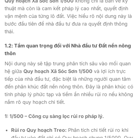
Quy hoạch Xã Sóc Sơn 1/500
không chỉ là bản vẽ kỹ
thuật mà còn là cam kết pháp lý cao nhất, quyết định
vận mệnh của từng lô đất. Việc hiểu rõ nội dung này là
bước đầu tiên để nhà đầu tư đưa ra quyết định thông
thái.
1.2: Tầm quan trọng đối với Nhà đầu tư Đất nền nông
thôn
Nội dung này sẽ tập trung phân tích sâu vào mối quan
hệ giữa
Quy hoạch Xã Sóc Sơn 1/500
và lợi ích trực
tiếp của nhà đầu tư, đặc biệt là những người quan tâm
đến phân khúc đất nền nông thôn. Đây là phân khúc có
tính pháp lý phức tạp và tiềm ẩn nhiều rủi ro nếu không
nắm rõ quy hoạch chi tiết.
1: 1/500 – Công cụ sàng lọc rủi ro pháp lý.
Rủi ro Quy hoạch Treo:
Phân tích chi tiết rủi ro khi
đầu tư vào đất chỉ có Quy hoạch chung 1/5000. Quy