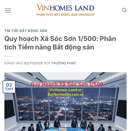
Bỏ
qua
nội
dung
TIN TỨC BẤT ĐỘNG SẢN
Quy hoạch Xã Sóc Sơn 1/500: Phân
tích Tiềm năng Bất động sản
ĐĂNG VÀO
02/11/2025
BỞI
TRƯỜNG PHÁT
02
Th11