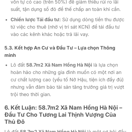
vốn tự có cao (trên 50%) để giảm thiểu rủi ro lãi
suất, tận dụng sổ đỏ để thế chấp an toàn khi cần.
Chiến lược Tái đầu tư:
Sử dụng dòng tiền thu được
từ việc cho thuê (nhờ vị trí sát KCN) để tái đầu tư
vào các kênh khác hoặc trả lãi vay.
5.3. Kết hợp An Cư và Đầu Tư – Lựa chọn Thông
minh
Lô đất
58.7m2 Xã Nam Hồng Hà Nội
là lựa chọn
hoàn hảo cho những gia đình muốn có một nơi an
cư chất lượng cao (yếu tố Nở Hậu, tiện ích đầy đủ)
nhưng vẫn đảm bảo tài sản tăng trưởng giá trị vượt
trội theo thời gian.
6. Kết Luận: 58.7m2 Xã Nam Hồng Hà Nội –
Đầu Tư Cho Tương Lai Thịnh Vượng Của
Thủ Đô
Lô đất
58.7m2 Xã Nam Hồng Hà Nội
là một cơ hội đầu