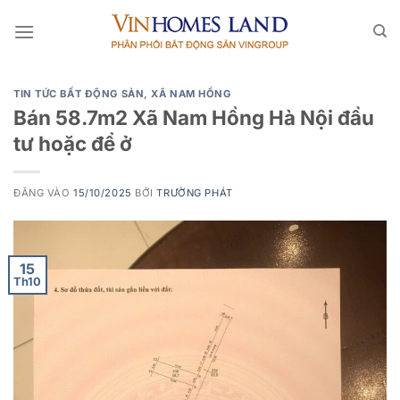
Bỏ
qua
nội
dung
TIN TỨC BẤT ĐỘNG SẢN
,
XÃ NAM HỒNG
Bán 58.7m2 Xã Nam Hồng Hà Nội đầu
tư hoặc để ở
ĐĂNG VÀO
15/10/2025
BỞI
TRƯỜNG PHÁT
15
Th10