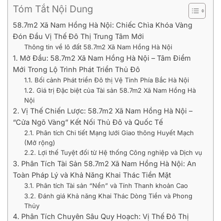
Tóm Tắt Nội Dung
58.7m2 Xã Nam Hồng Hà Nội: Chiếc Chìa Khóa Vàng
Đón Đầu Vị Thế Đô Thị Trung Tâm Mới
Thông tin về lô đất 58.7m2 Xã Nam Hồng Hà Nội
1. Mở Đầu: 58.7m2 Xã Nam Hồng Hà Nội – Tâm Điểm
Mới Trong Lộ Trình Phát Triển Thủ Đô
1.1. Bối cảnh Phát triển Đô thị Vệ Tinh Phía Bắc Hà Nội
1.2. Giá trị Đặc biệt của Tài sản 58.7m2 Xã Nam Hồng Hà
Nội
2. Vị Thế Chiến Lược: 58.7m2 Xã Nam Hồng Hà Nội –
“Cửa Ngõ Vàng” Kết Nối Thủ Đô và Quốc Tế
2.1. Phân tích Chi tiết Mạng lưới Giao thông Huyết Mạch
(Mở rộng)
2.2. Lợi thế Tuyệt đối từ Hệ thống Công nghiệp và Dịch vụ
3. Phân Tích Tài Sản 58.7m2 Xã Nam Hồng Hà Nội: An
Toàn Pháp Lý và Khả Năng Khai Thác Tiền Mặt
3.1. Phân tích Tài sản “Nền” và Tính Thanh khoản Cao
3.2. Đánh giá Khả năng Khai Thác Dòng Tiền và Phong
Thủy
4. Phân Tích Chuyên Sâu Quy Hoạch: Vị Thế Đô Thị