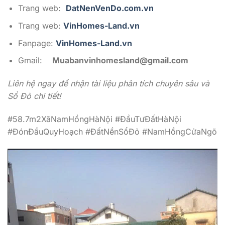
Trang web:
DatNenVenDo.com.vn
Trang web:
VinHomes-Land.vn
Fanpage:
VinHomes-Land.vn
Gmail:
Muabanvinhomesland@gmail.com
Liên hệ ngay để nhận tài liệu phân tích chuyên sâu và
Sổ Đỏ chi tiết!
#58.7m2XãNamHồngHàNội #ĐầuTưĐấtHàNội
#ĐónĐầuQuyHoạch #ĐấtNềnSổĐỏ #NamHồngCửaNgõ