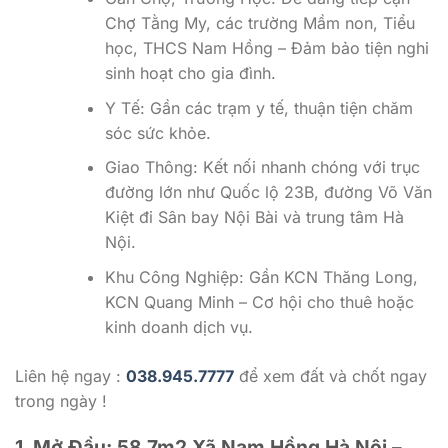
Chợ Tằng My, các trường Mầm non, Tiểu
học, THCS Nam Hồng – Đảm bảo tiện nghi
sinh hoạt cho gia đình.
Y Tế: Gần các trạm y tế, thuận tiện chăm
sóc sức khỏe.
Giao Thông: Kết nối nhanh chóng với trục
đường lớn như Quốc lộ 23B, đường Võ Văn
Kiệt đi Sân bay Nội Bài và trung tâm Hà
Nội.
Khu Công Nghiệp: Gần KCN Thăng Long,
KCN Quang Minh – Cơ hội cho thuê hoặc
kinh doanh dịch vụ.
Liên hệ ngay :
038.945.7777
để xem đất và chốt ngay
trong ngày !
1. Mở Đầu: 58.7m2 Xã Nam Hồng Hà Nội –