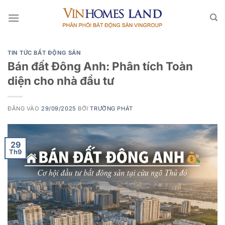
Bỏ
qua
nội
dung
TIN TỨC BẤT ĐỘNG SẢN
Bán đất Đông Anh: Phân tích Toàn
diện cho nhà đầu tư
ĐĂNG VÀO
29/09/2025
BỞI
TRƯỜNG PHÁT
29
Th9