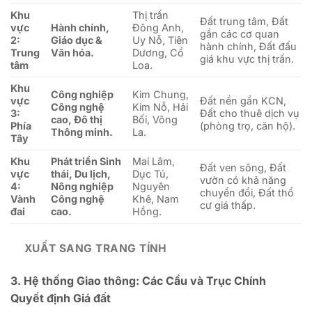
Khu
Thị trấn
Đất trung tâm, Đất
vực
Hành chính,
Đông Anh,
gần các cơ quan
2:
Giáo dục &
Uy Nỗ, Tiên
hành chính, Đất đấu
Trung
Văn hóa.
Dương, Cổ
giá khu vực thị trấn.
tâm
Loa.
Khu
Công nghiệp
Kim Chung,
vực
Đất nền gần KCN,
Công nghệ
Kim Nỗ, Hải
3:
Đất cho thuê dịch vụ
cao, Đô thị
Bối, Võng
Phía
(phòng trọ, căn hộ).
Thông minh.
La.
Tây
Khu
Phát triển Sinh
Mai Lâm,
Đất ven sông, Đất
vực
thái, Du lịch,
Dục Tú,
vườn có khả năng
4:
Nông nghiệp
Nguyên
chuyển đổi, Đất thổ
Vành
Công nghệ
Khê, Nam
cư giá thấp.
đai
cao.
Hồng.
XUẤT SANG TRANG TÍNH
3. Hệ thống Giao thông: Các Cầu và Trục Chính
Quyết định Giá đất