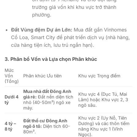
trưởng giá vốn khi khu vực trở thành
phường.
Đất Vùng đệm Dự án Lớn:
Mua đất gần Vinhomes
Cổ Loa, Smart City để phát triển dịch vụ (nhà hàng,
cửa hàng tiện ích, lưu trú ngắn hạn).
3. Phân bổ Vốn và Lựa chọn Phân khúc
Mức
Vốn
Phân khúc Ưu tiên
Khu vực Trọng điểm
(Tổng)
Mua nhà đất Đông Anh
Khu vực 4 (Dục Tú, Mai
Dưới 4
giá rẻ:
Đất nền diện tích
Lâm) hoặc Khu vực 2, 3
tỷ
nhỏ (40-50m²) ngõ xe
ngõ sâu.
máy.
Khu vực 2 (Uy Nỗ, Tiên
Đất thổ cư Đông Anh
4 tỷ –
Dương) và các thôn tiềm
ngõ ô tô:
Diện tích 60-
8 tỷ
năng Khu vực 1 (Vĩnh
80m².
Ngọc).