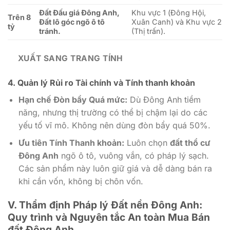
Đất Đấu giá Đông Anh,
Khu vực 1 (Đông Hội,
Trên 8
Đất lô góc ngõ ô tô
Xuân Canh) và Khu vực 2
tỷ
tránh.
(Thị trấn).
XUẤT SANG TRANG TÍNH
4. Quản lý Rủi ro Tài chính và Tính thanh khoản
Hạn chế Đòn bẩy Quá mức:
Dù Đông Anh tiềm
năng, nhưng thị trường có thể bị chậm lại do các
yếu tố vĩ mô. Không nên dùng đòn bẩy quá 50%.
Ưu tiên Tính Thanh khoản:
Luôn chọn
đất thổ cư
Đông Anh
ngõ ô tô, vuông vắn, có pháp lý sạch.
Các sản phẩm này luôn giữ giá và dễ dàng bán ra
khi cần vốn, không bị chôn vốn.
V. Thẩm định Pháp lý Đất nền Đông Anh:
Quy trình và Nguyên tắc An toàn Mua Bán
đất Đông Anh