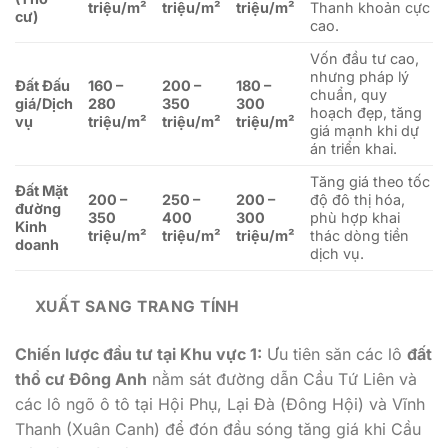
triệu/m²
triệu/m²
triệu/m²
Thanh khoản cực
cư)
cao.
Vốn đầu tư cao,
nhưng pháp lý
Đất Đấu
160 –
200 –
180 –
chuẩn, quy
giá/Dịch
280
350
300
hoạch đẹp, tăng
vụ
triệu/m²
triệu/m²
triệu/m²
giá mạnh khi dự
án triển khai.
Tăng giá theo tốc
Đất Mặt
200 –
250 –
200 –
độ đô thị hóa,
đường
350
400
300
phù hợp khai
Kinh
triệu/m²
triệu/m²
triệu/m²
thác dòng tiền
doanh
dịch vụ.
XUẤT SANG TRANG TÍNH
Chiến lược đầu tư tại Khu vực 1:
Ưu tiên săn các lô
đất
thổ cư Đông Anh
nằm sát đường dẫn Cầu Tứ Liên và
các lô ngõ ô tô tại Hội Phụ, Lại Đà (Đông Hội) và Vĩnh
Thanh (Xuân Canh) để đón đầu sóng tăng giá khi Cầu