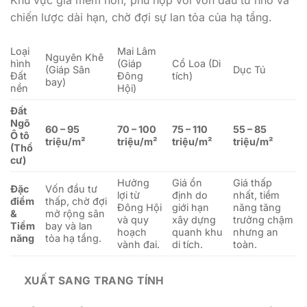
chiến lược dài hạn, chờ đợi sự lan tỏa của hạ tầng.
Loại
Mai Lâm
Nguyên Khê
hình
(Giáp
Cổ Loa (Di
(Giáp Sân
Dục Tú
Đất
Đông
tích)
bay)
nền
Hội)
Đất
Ngõ
60 – 95
70 – 100
75 – 110
55 – 85
Ô tô
triệu/m²
triệu/m²
triệu/m²
triệu/m²
(Thổ
cư)
Hưởng
Giá ổn
Giá thấp
Đặc
Vốn đầu tư
lợi từ
định do
nhất, tiềm
điểm
thấp, chờ đợi
Đông Hội
giới hạn
năng tăng
&
mở rộng sân
và quy
xây dựng
trưởng chậm
Tiềm
bay và lan
hoạch
quanh khu
nhưng an
năng
tỏa hạ tầng.
vành đai.
di tích.
toàn.
XUẤT SANG TRANG TÍNH