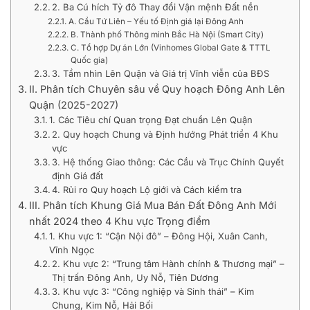
2. Ba Cú hích Tỷ đô Thay đổi Vận mệnh Đất nền
A. Cầu Tứ Liên – Yếu tố Định giá lại Đông Anh
B. Thành phố Thông minh Bắc Hà Nội (Smart City)
C. Tổ hợp Dự án Lớn (Vinhomes Global Gate & TTTL
Quốc gia)
3. Tầm nhìn Lên Quận và Giá trị Vĩnh viễn của BĐS
II. Phân tích Chuyên sâu về Quy hoạch Đông Anh Lên
Quận (2025-2027)
1. Các Tiêu chí Quan trọng Đạt chuẩn Lên Quận
2. Quy hoạch Chung và Định hướng Phát triển 4 Khu
vực
3. Hệ thống Giao thông: Các Cầu và Trục Chính Quyết
định Giá đất
4. Rủi ro Quy hoạch Lộ giới và Cách kiểm tra
III. Phân tích Khung Giá Mua Bán Đất Đông Anh Mới
nhất 2024 theo 4 Khu vực Trọng điểm
1. Khu vực 1: “Cận Nội đô” – Đông Hội, Xuân Canh,
Vĩnh Ngọc
2. Khu vực 2: “Trung tâm Hành chính & Thương mại” –
Thị trấn Đông Anh, Uy Nỗ, Tiên Dương
3. Khu vực 3: “Công nghiệp và Sinh thái” – Kim
Chung, Kim Nỗ, Hải Bối