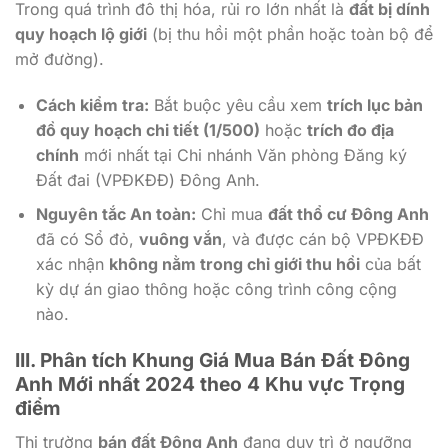
Trong quá trình đô thị hóa, rủi ro lớn nhất là
đất bị dính
quy hoạch lộ giới
(bị thu hồi một phần hoặc toàn bộ để
mở đường).
Cách kiểm tra:
Bắt buộc yêu cầu xem
trích lục bản
đồ quy hoạch chi tiết (1/500)
hoặc
trích đo địa
chính
mới nhất tại Chi nhánh Văn phòng Đăng ký
Đất đai (VPĐKĐĐ) Đông Anh.
Nguyên tắc An toàn:
Chỉ mua
đất thổ cư Đông Anh
đã có Sổ đỏ,
vuông vắn
, và được cán bộ VPĐKĐĐ
xác nhận
không nằm trong chỉ giới thu hồi
của bất
kỳ dự án giao thông hoặc công trình công cộng
nào.
III. Phân tích Khung Giá Mua Bán Đất Đông
Anh Mới nhất 2024 theo 4 Khu vực Trọng
điểm
Thị trường
bán đất Đông Anh
đang duy trì ở ngưỡng