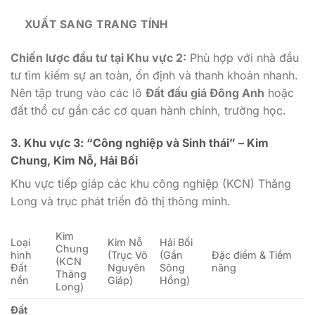
XUẤT SANG TRANG TÍNH
Chiến lược đầu tư tại Khu vực 2:
Phù hợp với nhà đầu
tư tìm kiếm sự an toàn, ổn định và thanh khoản nhanh.
Nên tập trung vào các lô
Đất đấu giá Đông Anh
hoặc
đất thổ cư gần các cơ quan hành chính, trường học.
3. Khu vực 3: “Công nghiệp và Sinh thái” – Kim
Chung, Kim Nỗ, Hải Bối
Khu vực tiếp giáp các khu công nghiệp (KCN) Thăng
Long và trục phát triển đô thị thông minh.
Kim
Loại
Kim Nỗ
Hải Bối
Chung
hình
(Trục Võ
(Gần
Đặc điểm & Tiềm
(KCN
Đất
Nguyên
Sông
năng
Thăng
nền
Giáp)
Hồng)
Long)
Đất