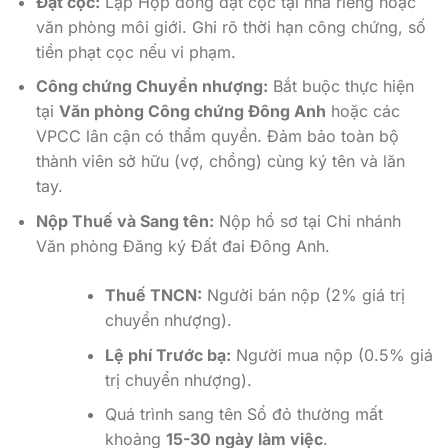
Đặt cọc:
Lập Hợp đồng đặt cọc tại nhà riêng hoặc
văn phòng môi giới. Ghi rõ thời hạn công chứng, số
tiền phạt cọc nếu vi phạm.
Công chứng Chuyển nhượng:
Bắt buộc thực hiện
tại
Văn phòng Công chứng Đông Anh
hoặc các
VPCC lân cận có thẩm quyền. Đảm bảo toàn bộ
thành viên sở hữu (vợ, chồng) cùng ký tên và lăn
tay.
Nộp Thuế và Sang tên:
Nộp hồ sơ tại Chi nhánh
Văn phòng Đăng ký Đất đai Đông Anh.
Thuế TNCN:
Người bán nộp (2% giá trị
chuyển nhượng).
Lệ phí Trước bạ:
Người mua nộp (0.5% giá
trị chuyển nhượng).
Quá trình sang tên Sổ đỏ thường mất
khoảng
15-30 ngày làm việc
.