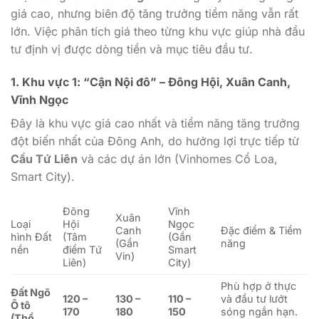
giá cao, nhưng biên độ tăng trưởng tiềm năng vẫn rất
lớn. Việc phân tích giá theo từng khu vực giúp nhà đầu
tư định vị được dòng tiền và mục tiêu đầu tư.
1. Khu vực 1: “Cận Nội đô” – Đông Hội, Xuân Canh,
Vĩnh Ngọc
Đây là khu vực giá cao nhất và tiềm năng tăng trưởng
đột biến nhất của Đông Anh, do hưởng lợi trực tiếp từ
Cầu Tứ Liên
và các dự án lớn (Vinhomes Cổ Loa,
Smart City).
Đông
Vĩnh
Xuân
Loại
Hội
Ngọc
Canh
Đặc điểm & Tiềm
hình Đất
(Tâm
(Gần
(Gần
năng
nền
điểm Tứ
Smart
Vin)
Liên)
City)
Phù hợp ở thực
Đất Ngõ
120 –
130 –
110 –
và đầu tư lướt
Ô tô
170
180
150
sóng ngắn hạn.
(Thổ