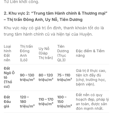
Tứ Liên khởi công.
2. Khu vực 2: “Trung tâm Hành chính & Thương mại”
– Thị trấn Đông Anh, Uy Nỗ, Tiên Dương
Khu vực này có giá trị ổn định, thanh khoản tốt do là
trung tâm hành chính cũ và hiện tại của Huyện.
Loại
Thị trấn
Tiên
Uy Nỗ
hình
Đông
Dương
Đặc điểm & Tiềm
(Giáp
Đất
Anh
(Trục
năng
Thị trấn)
nền
(Lõi)
QL3)
Đất
Giá trị ở thực cao,
Ngõ Ô
90 – 130
80 – 120
75 – 110
tiện ích đầy đủ
tô
triệu/m²
triệu/m²
triệu/m²
(chợ, trường học,
(Thổ
bệnh viện).
cư)
Đất nền có quy
Đất
120 –
100 –
110 – 170
hoạch đẹp, pháp lý
Đấu
180
150
triệu/m²
an toàn, được săn
giá
triệu/m²
triệu/m²
đón mạnh nhất.