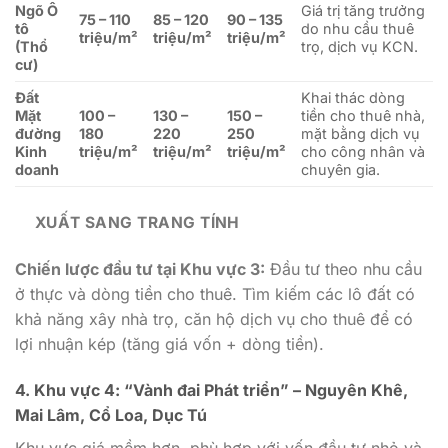
Ngõ Ô
Giá trị tăng trưởng
75 – 110
85 – 120
90 – 135
tô
do nhu cầu thuê
triệu/m²
triệu/m²
triệu/m²
(Thổ
trọ, dịch vụ KCN.
cư)
Đất
Khai thác dòng
Mặt
100 –
130 –
150 –
tiền cho thuê nhà,
đường
180
220
250
mặt bằng dịch vụ
Kinh
triệu/m²
triệu/m²
triệu/m²
cho công nhân và
doanh
chuyên gia.
XUẤT SANG TRANG TÍNH
Chiến lược đầu tư tại Khu vực 3:
Đầu tư theo nhu cầu
ở thực và dòng tiền cho thuê. Tìm kiếm các lô đất có
khả năng xây nhà trọ, căn hộ dịch vụ cho thuê để có
lợi nhuận kép (tăng giá vốn + dòng tiền).
4. Khu vực 4: “Vành đai Phát triển” – Nguyên Khê,
Mai Lâm, Cổ Loa, Dục Tú
Khu vực giá mềm hơn, phù hợp với vốn đầu tư nhỏ và