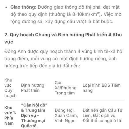
Giao thông:
Đường giao thông đô thị phải đạt mật
độ theo quy định (thường là 8-10km/km²). Việc mở
rộng đường sá, xây dựng cầu vượt là bắt buộc.
2. Quy hoạch Chung và Định hướng Phát triển 4 Khu
vực
Đông Anh được quy hoạch thành 4 vùng kinh tế-xã hội
trọng điểm, mỗi vùng có một định hướng riêng, ảnh
hưởng trực tiếp đến giá trị đất nền:
Khu
Các
vực
Định hướng
Loại hình BĐS Tiềm
Xã/Phường
Quy
Phát triển
năng
Trọng tâm
hoạch
“Cận Nội đô”
Khu
& Trung tâm
Đông Hội,
Đất nền gần Cầu Tứ
vực 1:
Dịch vụ –
Xuân Canh,
Liên, Đất dịch vụ,
Phía
Thương mại
Vĩnh Ngọc.
Đất thổ cư ngõ ô tô.
Nam
Quốc tế.