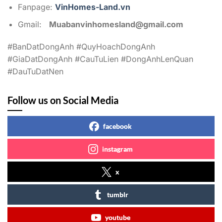
Fanpage:
VinHomes-Land.vn
Gmail:
Muabanvinhomesland@gmail.com
#BanDatDongAnh #QuyHoachDongAnh
#GiaDatDongAnh #CauTuLien #DongAnhLenQuan
#DauTuDatNen
Follow us on Social Media
facebook
instagram
x
tumblr
youtube