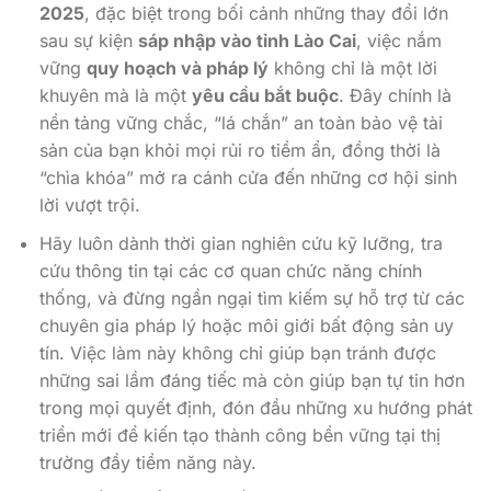
2025
, đặc biệt trong bối cảnh những thay đổi lớn
sau sự kiện
sáp nhập vào tỉnh Lào Cai
, việc nắm
vững
quy hoạch và pháp lý
không chỉ là một lời
khuyên mà là một
yêu cầu bắt buộc
. Đây chính là
nền tảng vững chắc, “lá chắn” an toàn bảo vệ tài
sản của bạn khỏi mọi rủi ro tiềm ẩn, đồng thời là
“chìa khóa” mở ra cánh cửa đến những cơ hội sinh
lời vượt trội.
Hãy luôn dành thời gian nghiên cứu kỹ lưỡng, tra
cứu thông tin tại các cơ quan chức năng chính
thống, và đừng ngần ngại tìm kiếm sự hỗ trợ từ các
chuyên gia pháp lý hoặc môi giới bất động sản uy
tín. Việc làm này không chỉ giúp bạn tránh được
những sai lầm đáng tiếc mà còn giúp bạn tự tin hơn
trong mọi quyết định, đón đầu những xu hướng phát
triển mới để kiến tạo thành công bền vững tại thị
trường đầy tiềm năng này.