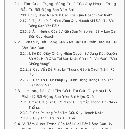
I. Tầm Quan Trọng “Sống Còn” Của Quy Hoạch Trong
Đầu Tư Bất Động Sản Yên Bái
1. Quy Hoạch Là Gì & Các Loại Quy Hoạch Cần Biết?
2. Tại Sao Phải Nắm Vững Quy Hoạch Khi Đầu Tư Bất
Động Sản Yên Bái?
3. Ảnh Hưởng Của Sự Kiện Sáp Nhập Yên Bái – Lào Cai
Đến Quy Hoạch
II. Pháp Lý Bất Động Sản Yên Bái: Lá Chắn Bảo Vệ Tài
Sản Của Bạn
1. Sổ Đỏ (Giấy Chứng Nhận Quyền Sử Dụng Đất, Quyền
Sở Hữu Nhà Ở Và Tài Sản Khác Gắn Liền Với Đất): “Bảo
Chứng Vàng”
2. Các Vấn Đề Pháp Lý Thường Gặp & Cách Tránh Rủi
Ro
3. Các Thủ Tục Pháp Lý Quan Trọng Trong Giao Dịch
Bất Động Sản
III. Hướng Dẫn Chi Tiết Cách Tra Cứu Quy Hoạch &
Pháp Lý Bất Động Sản Yên Bái Hiệu Quả
1. Các Cơ Quan Chức Năng Cung Cấp Thông Tin Chính
Thống:
2. Các Phương Pháp Tra Cứu Quy Hoạch Khác:
3. Quy Trình Tra Cứu Cụ Thể:
IV. Tầm Quan Trọng Của Môi Giới Bất Động Sản Uy