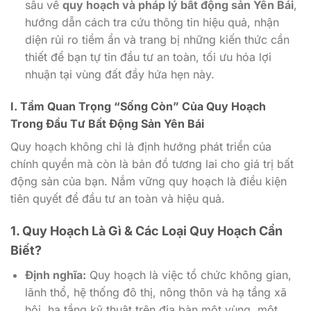
sâu về
quy hoạch và pháp lý bất động sản Yên Bái
,
hướng dẫn cách tra cứu thông tin hiệu quả, nhận
diện rủi ro tiềm ẩn và trang bị những kiến thức cần
thiết để bạn tự tin đầu tư an toàn, tối ưu hóa lợi
nhuận tại vùng đất đầy hứa hẹn này.
I. Tầm Quan Trọng “Sống Còn” Của Quy Hoạch
Trong Đầu Tư Bất Động Sản Yên Bái
Quy hoạch không chỉ là định hướng phát triển của
chính quyền mà còn là bản đồ tương lai cho giá trị bất
động sản của bạn. Nắm vững quy hoạch là điều kiện
tiên quyết để đầu tư an toàn và hiệu quả.
1. Quy Hoạch Là Gì & Các Loại Quy Hoạch Cần
Biết?
Định nghĩa:
Quy hoạch là việc tổ chức không gian,
lãnh thổ, hệ thống đô thị, nông thôn và hạ tầng xã
hội, hạ tầng kỹ thuật trên địa bàn một vùng, một