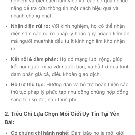
nghiệm và biết cách làm việc với các cơ quan chức
năng để tra cứu thông tin một cách hiệu quả và
nhanh chóng nhất.
Nhận diện rủi ro:
Với kinh nghiệm, họ có thể nhận
diện sớm các rủi ro pháp lý hoặc quy hoạch tiềm ẩn
mà người mua/nhà đầu tư ít kinh nghiệm khó nhận
ra.
Kết nối & đàm phán:
Họ có mạng lưới rộng, giúp
kết nối người mua với người bán, và hỗ trợ quá trình
đàm phán giá cả, điều khoản giao dịch.
Hỗ trợ thủ tục:
Hướng dẫn và hỗ trợ hoàn thiện các
thủ tục pháp lý phức tạp như công chứng hợp đồng,
sang tên sổ đỏ, nộp thuế phí.
2. Tiêu Chí Lựa Chọn Môi Giới Uy Tín Tại Yên
Bái:
Có chứng chỉ hành nghề:
Đảm bảo họ là môi giới