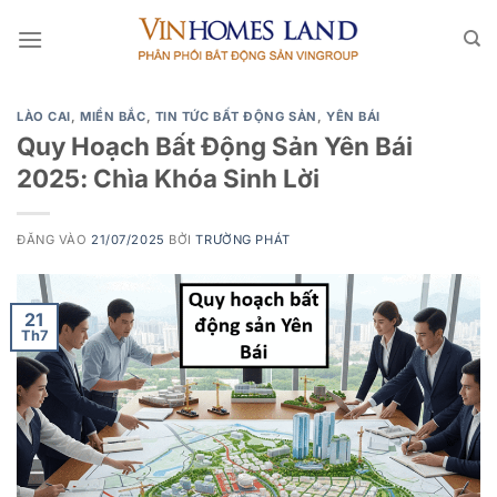
Bỏ
qua
nội
dung
LÀO CAI
,
MIỀN BẮC
,
TIN TỨC BẤT ĐỘNG SẢN
,
YÊN BÁI
Quy Hoạch Bất Động Sản Yên Bái
2025: Chìa Khóa Sinh Lời
ĐĂNG VÀO
21/07/2025
BỞI
TRƯỜNG PHÁT
21
Th7