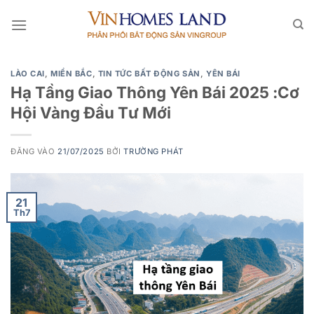
Bỏ
qua
nội
dung
LÀO CAI
,
MIỀN BẮC
,
TIN TỨC BẤT ĐỘNG SẢN
,
YÊN BÁI
Hạ Tầng Giao Thông Yên Bái 2025 :Cơ
Hội Vàng Đầu Tư Mới
ĐĂNG VÀO
21/07/2025
BỞI
TRƯỜNG PHÁT
21
Th7