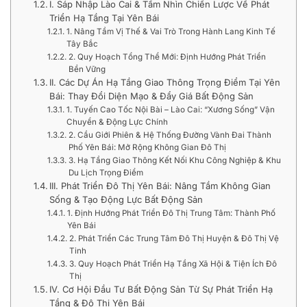
I. Sáp Nhập Lào Cai & Tầm Nhìn Chiến Lược Về Phát
Triển Hạ Tầng Tại Yên Bái
1. Nâng Tầm Vị Thế & Vai Trò Trong Hành Lang Kinh Tế
Tây Bắc
2. Quy Hoạch Tổng Thể Mới: Định Hướng Phát Triển
Bền Vững
II. Các Dự Án Hạ Tầng Giao Thông Trọng Điểm Tại Yên
Bái: Thay Đổi Diện Mạo & Đẩy Giá Bất Động Sản
1. Tuyến Cao Tốc Nội Bài – Lào Cai: “Xương Sống” Vận
Chuyển & Động Lực Chính
2. Cầu Giới Phiên & Hệ Thống Đường Vành Đai Thành
Phố Yên Bái: Mở Rộng Không Gian Đô Thị
3. Hạ Tầng Giao Thông Kết Nối Khu Công Nghiệp & Khu
Du Lịch Trọng Điểm
III. Phát Triển Đô Thị Yên Bái: Nâng Tầm Không Gian
Sống & Tạo Động Lực Bất Động Sản
1. Định Hướng Phát Triển Đô Thị Trung Tâm: Thành Phố
Yên Bái
2. Phát Triển Các Trung Tâm Đô Thị Huyện & Đô Thị Vệ
Tinh
3. Quy Hoạch Phát Triển Hạ Tầng Xã Hội & Tiện Ích Đô
Thị
IV. Cơ Hội Đầu Tư Bất Động Sản Từ Sự Phát Triển Hạ
Tầng & Đô Thị Yên Bái