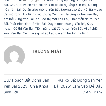
Sản
,
Yên Bái
và được gắn thẻ
Ảnh hưởng hạ tầng đến giá đất Yên
Bái
,
Cầu Giới Phiên Yên Bái
,
Đầu tư cơ sở hạ tầng Yên Bái
,
Đô thị
hóa Yên Bái
,
Dự án giao thông Yên Bái
,
Đường cao tốc Nội Bài – Lào
Cai mở rộng
,
Hạ tầng giao thông Yên Bái
,
Hạ tầng xã hội Yên Bái
,
Kết nối vùng Yên Bái
,
Khu đô thị mới Yên Bái
,
Phát triển đô thị Yên
Bái
,
Phát triển kinh tế Yên Bái
,
Quy hoạch chung Yên Bái
,
Quy
hoạch đô thị Yên Bái
,
Tiềm năng bất động sản Yên Bái
,
Vị trí chiến
lược Yên Bái
,
Yên Bái sáp nhập Lào Cai ảnh hưởng hạ tầng
.
TRƯỜNG PHÁT
Quy Hoạch Bất Động Sản
Rủi Ro Bất Động Sản Yên
Yên Bái 2025: Chìa Khóa
Bái 2025: Làm Sao Để Đầu
Sinh Lời
Tư An Toàn?