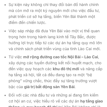
Sự kiện này không chỉ thay đổi bản đồ hành chính
mà còn mở ra một kỷ nguyên mới cho việc đầu tư,
phát triển cơ sở hạ tầng, biến Yên Bái thành một
điểm đến chiến lược.
Việc sáp nhập đã đưa Yên Bái vào một vị thế quan
trọng hơn trong hành lang kinh tế Tây Bắc, được
hưởng lợi trực tiếp từ các dự án hạ tầng quy mô lớn
và chính sách phát triển vùng của tỉnh Lào Cai mới.
Từ việc
mở rộng đường cao tốc Nội Bài – Lào Cai
,
xây dựng các tuyến đường kết nối huyết mạch, cho
đến việc quy hoạch các
khu đô thị mới
và nâng cấp
hạ tầng xã hội, tất cả đều đang tạo ra một “bệ
phóng” vững chắc, thúc đẩy sự tăng trưởng vượt
bậc của
giá trị bất động sản Yên Bái
.
Đối với các nhà đầu tư và những ai đang tìm kiếm
cơ hội an cư, việc hiểu rõ về các dự án
hạ tầng giao
thông
và
quy hoạch đô thị
tại Yên Bái không chỉ là