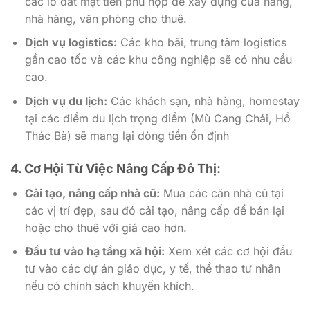
các lô đất mặt tiền phù hợp để xây dựng cửa hàng,
nhà hàng, văn phòng cho thuê.
Dịch vụ logistics:
Các kho bãi, trung tâm logistics
gần cao tốc và các khu công nghiệp sẽ có nhu cầu
cao.
Dịch vụ du lịch:
Các khách sạn, nhà hàng, homestay
tại các điểm du lịch trọng điểm (Mù Cang Chải, Hồ
Thác Bà) sẽ mang lại dòng tiền ổn định
4. Cơ Hội Từ Việc Nâng Cấp Đô Thị:
Cải tạo, nâng cấp nhà cũ:
Mua các căn nhà cũ tại
các vị trí đẹp, sau đó cải tạo, nâng cấp để bán lại
hoặc cho thuê với giá cao hơn.
Đầu tư vào hạ tầng xã hội:
Xem xét các cơ hội đầu
tư vào các dự án giáo dục, y tế, thể thao tư nhân
nếu có chính sách khuyến khích.