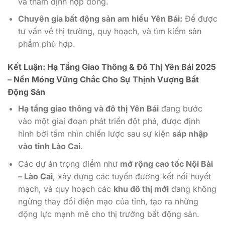
và thẩm định hợp đồng.
Chuyên gia bất động sản am hiểu Yên Bái:
Để được
tư vấn về thị trường, quy hoạch, và tìm kiếm sản
phẩm phù hợp.
Kết Luận: Hạ Tầng Giao Thông & Đô Thị Yên Bái 2025
– Nền Móng Vững Chắc Cho Sự Thịnh Vượng Bất
Động Sản
Hạ tầng giao thông và đô thị Yên Bái
đang bước
vào một giai đoạn phát triển đột phá, được định
hình bởi tầm nhìn chiến lược sau sự kiện
sáp nhập
vào tỉnh Lào Cai
.
Các dự án trọng điểm như
mở rộng cao tốc Nội Bài
– Lào Cai
, xây dựng các tuyến đường kết nối huyết
mạch, và quy hoạch các
khu đô thị mới
đang không
ngừng thay đổi diện mạo của tỉnh, tạo ra những
động lực mạnh mẽ cho thị trường bất động sản.