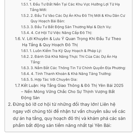
1. Đầu Tư Đất Nền Tại Các Khu Vực Hưởng Lợi Từ Hạ
Tầng Mới:
2. Đầu Tư Vào Các Dự Án Khu Đô Thị Mới & Khu Dân Cư
Quy Hoạch Bài Bản:
3. Đầu Tư Bất Động Sản Thương Mại & Dịch Vụ:
4. Cơ Hội Từ Việc Nâng Cấp Đô Thị:
V. Lời Khuyên & Lưu Ý Quan Trọng Khi Đầu Tư Theo
Hạ Tầng & Quy Hoạch Đô Thị
1. Luôn Kiểm Tra Kỹ Quy Hoạch & Pháp Lý:
2. Đánh Giá Khả Năng Thực Thi Của Các Dự Án Hạ
Tầng:
3. Nắm Bắt Các Thông Tin Từ Chính Quyền Địa Phương:
4. Tính Thanh Khoản & Khả Năng Tăng Trưởng:
5. Hợp Tác Với Chuyên Gia:
Kết Luận: Hạ Tầng Giao Thông & Đô Thị Yên Bái 2025
– Nền Móng Vững Chắc Cho Sự Thịnh Vượng Bất
Động Sản
Đừng bỏ lỡ cơ hội từ những đổi thay lớn! Liên hệ
ngay với chúng tôi để nhận tư vấn chuyên sâu về các
dự án hạ tầng, quy hoạch đô thị và khám phá các sản
phẩm bất động sản tiềm năng nhất tại Yên Bái: