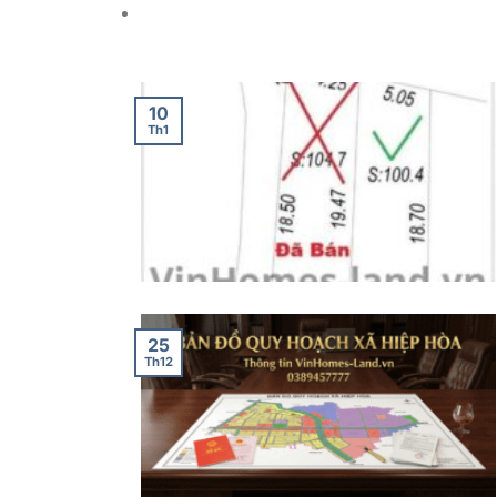
10
Th1
25
Th12