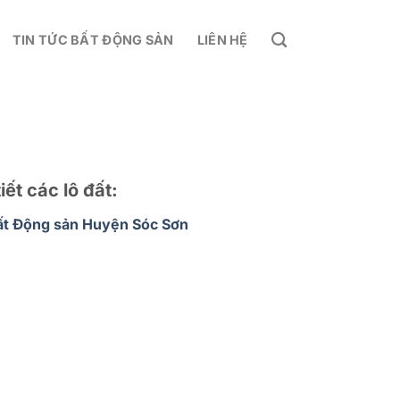
TIN TỨC BẤT ĐỘNG SẢN
LIÊN HỆ
iết các lô đất:
ất Động sản Huyện Sóc Sơn