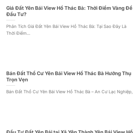
Giá Đất Yên Bái View Hồ Thác Bà: Thời Điểm Vàng Để
Đầu Tư?
Phân Tích Giá Đất Yên Bái View Hồ Thác Bà: Tại Sao Đây Là
Thời Điểm...
Bán Đất Thổ Cư Yên Bái View Hồ Thác Bà Hưởng Thụ
Trọn Vẹn
Bán Đất Thổ Cư Yên Bái View Hồ Thác Bà – An Cư Lạc Nghiệp,.
Đầu Tư Đất Yên Bái tại Xã Yên Thành Yên Bái View Hồ