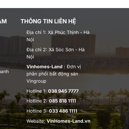
ĂM
THÔNG TIN LIÊN HỆ
Địa chỉ 1: Xã Phúc Thịnh - Hà
Nội
Địa chỉ 2: Xã Sóc Sơn - Hà
Nội
Vinhomes-Land
: Đơn vị
hanh
phân phối bất động sản
Vingroup
Hotline 1:
038 945 7777
Hotline 2:
085 818 1111
Hotline 3:
033 486 1111
Website:
VinHomes-Land.vn