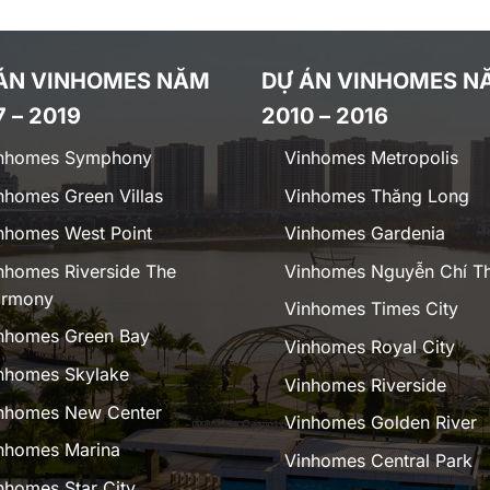
ÁN VINHOMES NĂM
DỰ ÁN VINHOMES N
7 – 2019
2010 – 2016
nhomes Symphony
Vinhomes Metropolis
nhomes Green Villas
Vinhomes Thăng Long
nhomes West Point
Vinhomes Gardenia
nhomes Riverside The
Vinhomes Nguyễn Chí T
rmony
Vinhomes Times City
nhomes Green Bay
Vinhomes Royal City
nhomes Skylake
Vinhomes Riverside
nhomes New Center
Vinhomes Golden River
nhomes Marina
Vinhomes Central Park
nhomes Star City