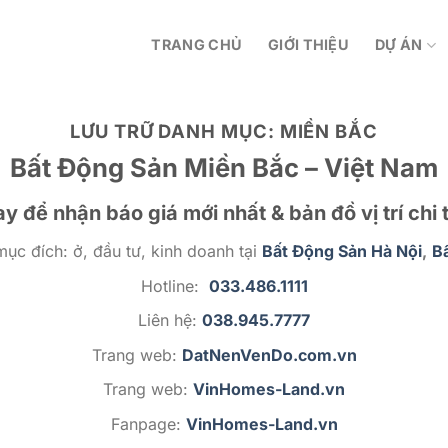
TRANG CHỦ
GIỚI THIỆU
DỰ ÁN
LƯU TRỮ DANH MỤC:
MIỀN BẮC
Bất Động Sản Miền Bắc – Việt Nam
y để nhận báo giá mới nhất & bản đồ vị trí chi t
mục đích: ở, đầu tư, kinh doanh tại
Bất Động Sản Hà Nội
,
B
Hotline:
033.486.1111
Liên hệ:
038.945.7777
Trang web:
DatNenVenDo.com.vn
Trang web:
VinHomes-Land.vn
Fanpage:
VinHomes-Land.vn