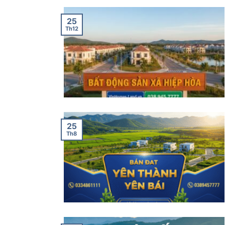
25
Th12
25
Th8