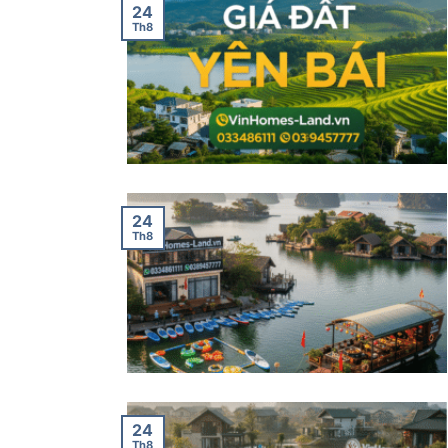
24
Th8
24
Th8
24
Th8