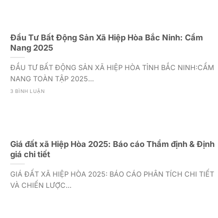
Đầu Tư Bất Động Sản Xã Hiệp Hòa Bắc Ninh: Cẩm
Nang 2025
ĐẦU TƯ BẤT ĐỘNG SẢN XÃ HIỆP HÒA TỈNH BẮC NINH:CẨM
NANG TOÀN TẬP 2025...
3 BÌNH LUẬN
Giá đất xã Hiệp Hòa 2025: Báo cáo Thẩm định & Định
giá chi tiết
GIÁ ĐẤT XÃ HIỆP HÒA 2025: BÁO CÁO PHÂN TÍCH CHI TIẾT
VÀ CHIẾN LƯỢC...