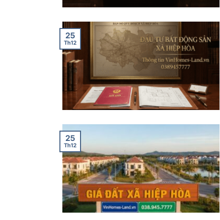
25
Th12
25
Th12