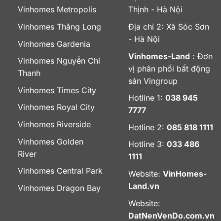
Vinhomes Metropolis
Thịnh - Hà Nội
Vinhomes Thăng Long
Địa chỉ 2: Xã Sóc Sơn
- Hà Nội
Vinhomes Gardenia
Vinhomes-Land
: Đơn
Vinhomes Nguyễn Chí
vị phân phối bất động
Thanh
sản Vingroup
Vinhomes Times City
Hotline 1:
038 945
Vinhomes Royal City
7777
Vinhomes Riverside
Hotline 2:
085 818 1111
Vinhomes Golden
Hotline 3:
033 486
River
1111
Vinhomes Central Park
Website:
VinHomes-
Land.vn
Vinhomes Dragon Bay
Website:
DatNenVenDo.com.vn