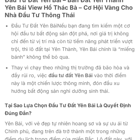
Đầu Tư Đất Yên Bái – Bán Đất Yên Thành
Yên Bái View Hồ Thác Bà – Cơ Hội Vàng Cho
Nhà Đầu Tư Thông Thái
Đầu Tư Đất Yên BáiNếu bạn đang tìm kiếm một cơ
hội đầu tư bất động sản đột phá, nơi giá trị không
chỉ đến từ vị trí mà còn từ tiềm năng phát triển vượt
trội, thì lô đất tại Yên Thành, Yên Bái chính là “miếng
bánh” không thể bỏ qua.
Thay vì chạy theo những thị trường đã bão hòa và
đầy rủi ro, việc
đầu tư đất Yên Bái
vào thời điểm
này là một chiến lược thông minh, đón đầu xu
hướng bất động sản nghỉ dưỡng sinh thái.
Tại Sao Lựa Chọn
Đầu Tư Đất Yên Bái
Là Quyết Định
Đúng Đắn?
Yên Bái, với vẻ đẹp tự nhiên hoang sơ và sự ưu ái từ
Chính phủ, đang trên đà trở thành một trong những
điểm du lịch trọng điểm của miền Bắc. Lô đất này, với