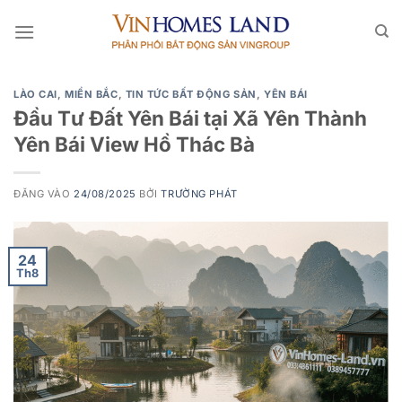
Bỏ
qua
nội
dung
LÀO CAI
,
MIỀN BẮC
,
TIN TỨC BẤT ĐỘNG SẢN
,
YÊN BÁI
Đầu Tư Đất Yên Bái tại Xã Yên Thành
Yên Bái View Hồ Thác Bà
ĐĂNG VÀO
24/08/2025
BỞI
TRƯỜNG PHÁT
24
Th8