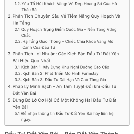
Yếu Tố Hút Khách Vàng: Vẻ Đẹp Hoang Sơ Của Hồ
Thác Bà
Phân Tích Chuyên Sâu Về Tiềm Năng Quy Hoạch Và
Hạ Tầng
Quy Hoạch Trọng Điểm Quốc Gia – Nền Tảng Vững
Chắc
Hạ Tầng Giao Thông – Chiếc Chìa Khóa Vàng Mở
Cánh Cửa Đầu Tư
Phân Tích Lợi Nhuận: Các Kịch Bản Đầu Tư Đất Yên
Bái Hiệu Quả Nhất
Kịch Bản 1: Xây Dựng Khu Nghỉ Dưỡng Cao Cấp
Kịch Bản 2: Phát Triển Mô Hình Farmstay
Kịch Bản 3: Đầu Tư Dài Hạn Và Chờ Tăng Giá
Pháp Lý Minh Bạch – An Tâm Tuyệt Đối khi Đầu Tư
Đất Yên Bái
Đừng Bỏ Lỡ Cơ Hội Có Một Không Hai Đầu Tư Đất
Yên Bái
Để nhận thông tin Đầu Tư Đất Yên Bái hãy liên hệ
ngay: