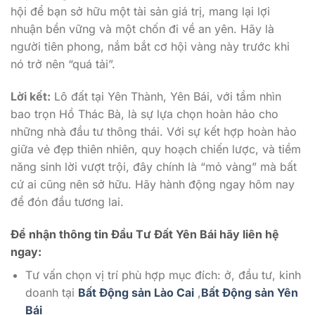
hội để bạn sở hữu một tài sản giá trị, mang lại lợi
nhuận bền vững và một chốn đi về an yên. Hãy là
người tiên phong, nắm bắt cơ hội vàng này trước khi
nó trở nên “quá tải”.
Lời kết:
Lô đất tại Yên Thành, Yên Bái, với tầm nhìn
bao trọn Hồ Thác Bà, là sự lựa chọn hoàn hảo cho
những nhà đầu tư thông thái. Với sự kết hợp hoàn hảo
giữa vẻ đẹp thiên nhiên, quy hoạch chiến lược, và tiềm
năng sinh lời vượt trội, đây chính là “mỏ vàng” mà bất
cứ ai cũng nên sở hữu. Hãy hành động ngay hôm nay
để đón đầu tương lai.
Để nhận thông tin Đầu Tư Đất Yên Bái
hãy liên hệ
ngay:
Tư vấn chọn vị trí phù hợp mục đích: ở, đầu tư, kinh
doanh tại
Bất Động sản Lào Cai
,
Bất Động sản Yên
Bái