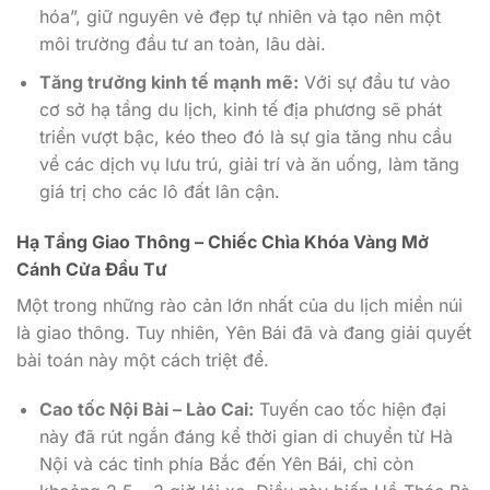
hóa”, giữ nguyên vẻ đẹp tự nhiên và tạo nên một
môi trường đầu tư an toàn, lâu dài.
Tăng trưởng kinh tế mạnh mẽ:
Với sự đầu tư vào
cơ sở hạ tầng du lịch, kinh tế địa phương sẽ phát
triển vượt bậc, kéo theo đó là sự gia tăng nhu cầu
về các dịch vụ lưu trú, giải trí và ăn uống, làm tăng
giá trị cho các lô đất lân cận.
Hạ Tầng Giao Thông – Chiếc Chìa Khóa Vàng Mở
Cánh Cửa Đầu Tư
Một trong những rào cản lớn nhất của du lịch miền núi
là giao thông. Tuy nhiên, Yên Bái đã và đang giải quyết
bài toán này một cách triệt để.
Cao tốc Nội Bài – Lào Cai:
Tuyến cao tốc hiện đại
này đã rút ngắn đáng kể thời gian di chuyển từ Hà
Nội và các tỉnh phía Bắc đến Yên Bái, chỉ còn