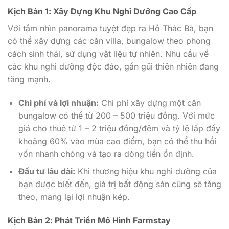
Kịch Bản 1: Xây Dựng Khu Nghỉ Dưỡng Cao Cấp
Với tầm nhìn panorama tuyệt đẹp ra Hồ Thác Bà, bạn
có thể xây dựng các căn villa, bungalow theo phong
cách sinh thái, sử dụng vật liệu tự nhiên. Nhu cầu về
các khu nghỉ dưỡng độc đáo, gần gũi thiên nhiên đang
tăng mạnh.
Chi phí và lợi nhuận:
Chi phí xây dựng một căn
bungalow có thể từ 200 – 500 triệu đồng. Với mức
giá cho thuê từ 1 – 2 triệu đồng/đêm và tỷ lệ lấp đầy
khoảng 60% vào mùa cao điểm, bạn có thể thu hồi
vốn nhanh chóng và tạo ra dòng tiền ổn định.
Đầu tư lâu dài:
Khi thương hiệu khu nghỉ dưỡng của
bạn được biết đến, giá trị bất động sản cũng sẽ tăng
theo, mang lại lợi nhuận kép.
Kịch Bản 2: Phát Triển Mô Hình Farmstay