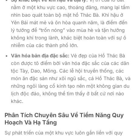
nằm ở một khu vực cao, thoáng đãng, mang lại tầm
nhìn bao quát toàn bộ mặt hồ Thác Bà. Khí hậu ở
Yên Bái mát mẻ và ôn hòa quanh năm, là điểm đến
lý tưởng để “trốn nóng” vào mùa hè và tận hưởng
không khí trong lành, khác biệt hoàn toàn với sự ô
nhiễm của các thành phố lớn.
Văn hóa bản địa đặc sắc:
Vẻ đẹp của Hồ Thác Bà
còn được tô điểm bởi văn hóa đặc sắc của các dân
tộc Tày, Dao, Mông. Các lễ hội truyền thống, các
món ăn đặc sản như xôi ngũ sắc, cá Hồ Thác Bà, và
những ngôi làng cổ kính tạo nên một không gian du
lịch độc đáo, không thể tìm thấy ở bất cứ nơi nào
khác.
Phân Tích Chuyên Sâu Về Tiềm Năng Quy
Hoạch Và Hạ Tầng
Sự phát triển của một khu vực luôn gắn liền với quy