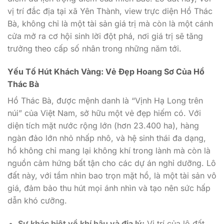
vị trí đắc địa tại xã Yên Thành, view trực diện Hồ Thác
Bà, không chỉ là một tài sản giá trị mà còn là một cánh
cửa mở ra cơ hội sinh lời đột phá, nơi giá trị sẽ tăng
trưởng theo cấp số nhân trong những năm tới.
Yếu Tố Hút Khách Vàng: Vẻ Đẹp Hoang Sơ Của Hồ
Thác Bà
Hồ Thác Bà, được mệnh danh là “Vịnh Hạ Long trên
núi” của Việt Nam, sở hữu một vẻ đẹp hiếm có. Với
diện tích mặt nước rộng lớn (hơn 23.400 ha), hàng
ngàn đảo lớn nhỏ nhấp nhô, và hệ sinh thái đa dạng,
hồ không chỉ mang lại không khí trong lành mà còn là
nguồn cảm hứng bất tận cho các dự án nghỉ dưỡng. Lô
đất này, với tầm nhìn bao trọn mặt hồ, là một tài sản vô
giá, đảm bảo thu hút mọi ánh nhìn và tạo nên sức hấp
dẫn khó cưỡng.
Sự khác biệt về khí hậu và địa lý:
Vị trí của lô đất