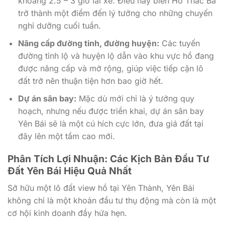
khoảng 2.5 – 3 giờ lái xe. Điều này biến Hồ Thác Bà
trở thành một điểm đến lý tưởng cho những chuyến
nghỉ dưỡng cuối tuần.
Nâng cấp đường tỉnh, đường huyện:
Các tuyến
đường tỉnh lộ và huyện lộ dẫn vào khu vực hồ đang
được nâng cấp và mở rộng, giúp việc tiếp cận lô
đất trở nên thuận tiện hơn bao giờ hết.
Dự án sân bay:
Mặc dù mới chỉ là ý tưởng quy
hoạch, nhưng nếu được triển khai, dự án sân bay
Yên Bái sẽ là một cú hích cực lớn, đưa giá đất tại
đây lên một tầm cao mới.
Phân Tích Lợi Nhuận: Các Kịch Bản
Đầu Tư
Đất Yên Bái
Hiệu Quả Nhất
Sở hữu một lô đất view hồ tại Yên Thành, Yên Bái
không chỉ là một khoản đầu tư thụ động mà còn là một
cơ hội kinh doanh đầy hứa hẹn.