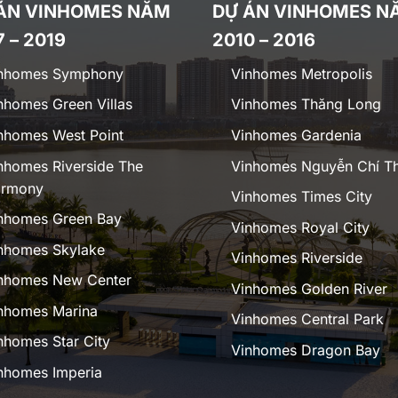
ÁN VINHOMES NĂM
DỰ ÁN VINHOMES N
7 – 2019
2010 – 2016
nhomes Symphony
Vinhomes Metropolis
nhomes Green Villas
Vinhomes Thăng Long
nhomes West Point
Vinhomes Gardenia
nhomes Riverside The
Vinhomes Nguyễn Chí T
rmony
Vinhomes Times City
nhomes Green Bay
Vinhomes Royal City
nhomes Skylake
Vinhomes Riverside
nhomes New Center
Vinhomes Golden River
nhomes Marina
Vinhomes Central Park
nhomes Star City
Vinhomes Dragon Bay
nhomes Imperia