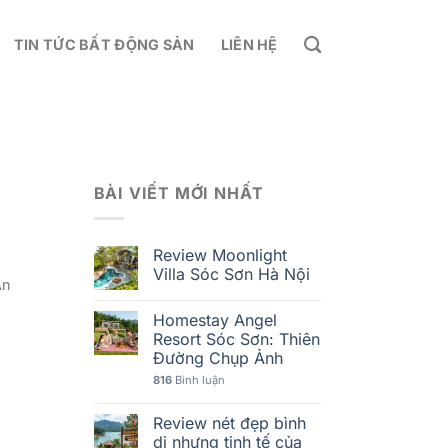
TIN TỨC BẤT ĐỘNG SẢN
LIÊN HỆ
I
BÀI VIẾT MỚI NHẤT
Review Moonlight
Villa Sóc Sơn Hà Nội
An
Homestay Angel
Resort Sóc Sơn: Thiên
Đường Chụp Ảnh
816
Bình luận
Review nét đẹp bình
dị nhưng tinh tế của