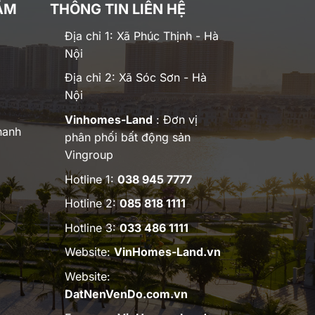
ĂM
THÔNG TIN LIÊN HỆ
Địa chỉ 1: Xã Phúc Thịnh - Hà
Nội
Địa chỉ 2: Xã Sóc Sơn - Hà
Nội
Vinhomes-Land
: Đơn vị
hanh
phân phối bất động sản
Vingroup
Hotline 1:
038 945 7777
Hotline 2:
085 818 1111
Hotline 3:
033 486 1111
Website:
VinHomes-Land.vn
Website:
DatNenVenDo.com.vn