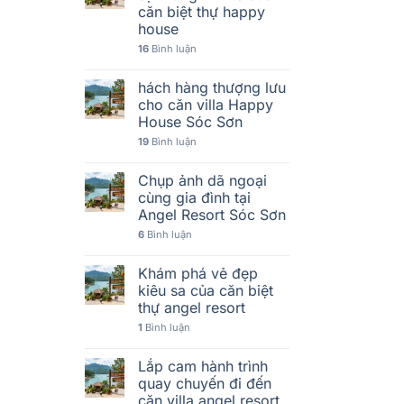
căn biệt thự happy
house
16
Bình luận
hách hàng thượng lưu
cho căn villa Happy
House Sóc Sơn
19
Bình luận
Chụp ảnh dã ngoại
cùng gia đình tại
Angel Resort Sóc Sơn
6
Bình luận
Khám phá vẻ đẹp
kiêu sa của căn biệt
thự angel resort
1
Bình luận
Lắp cam hành trình
quay chuyến đi đến
căn villa angel resort