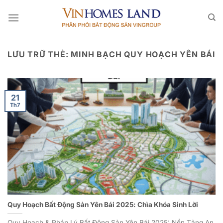
Bỏ
qua
nội
dung
LƯU TRỮ THẺ:
MINH BẠCH QUY HOẠCH YÊN BÁI
21
Th7
Quy Hoạch Bất Động Sản Yên Bái 2025: Chìa Khóa Sinh Lời
Quy Hoạch & Pháp Lý Bất Động Sản Yên Bái 2025: Nền Tảng An