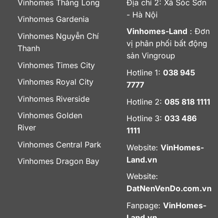
Vinhomes Thăng Long
Địa chỉ 2: Xã Sóc Sơn
- Hà Nội
Vinhomes Gardenia
Vinhomes-Land
: Đơn
Vinhomes Nguyễn Chí
vị phân phối bất động
Thanh
sản Vingroup
Vinhomes Times City
Hotline 1:
038 945
Vinhomes Royal City
7777
Vinhomes Riverside
Hotline 2:
085 818 1111
Vinhomes Golden
Hotline 3:
033 486
River
1111
Vinhomes Central Park
Website:
VinHomes-
Land.vn
Vinhomes Dragon Bay
Website:
DatNenVenDo.com.vn
Fanpage:
VinHomes-
Land.vn